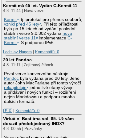
Kermit má 45 let. Vydán C-Kermit 11
4.8. 11:44 | Nová verze
Kermit
, tj. protokol pro přenos souborů,
vznikl před 45 lety
. Při této příležitosti
byla po 15 letech od vydání poslední
stabilní verze 9.0.302 vydána
nová
stabilní verze 11
implementace
C-
Kermit
. S podporou IPv6.
Ladislav Hagara
|
Komentářů: 0
20 let Pandoc
4.8. 11:11 | Zajímavý článek
První verze konverzního nástroje
Pandoc
byla vydána před 20 lety. Jeho
autor John MacFarlane při tomto výročí
rekapituluje
jednotlivé etapy vývoje
a přidávání nových funkcí – rozšíření
nejen Markdownu a podporu mnoha
dalších formátů.
|🇵🇸
|
Komentářů: 0
Virtuální Bastlírna vol. 65: Už vám
dorazil předobjednaný INDX?
4.8. 00:55 | Pozvánky
Srpen přinesl nejen další spalující