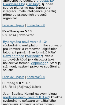
Společnost Cloudflare
představila
Cloudflare OS
(
GitHub
), tj. open
source platformu navrženou pro
integraci umělé inteligence (agentů)
přímo do pracovních procesů
organizací.
Ladislav Hagara
|
Komentářů: 0
RawTherapee 5.13
5.8. 12:44 | Nová verze
Byla vydána nová verze 5.13
svobodného multiplatformního softwaru
pro konverzi a zpracování digitálních
fotografií primárně ve formátů RAW
RawTherapee
(
Wikipedie
). Vedle
zdrojových kódů je k dispozici také
balíček ve formátu
AppImage
. Stačí jej
stáhnout, nastavit právo ke spuštění a
spustit.
Ladislav Hagara
|
Komentářů: 0
FFmpeg 9.0 "Lei"
4.8. 20:44 | Zajímavý článek
Jean-Baptiste Kempf na svém blogu
představil novou verzi 9.0 "Lei"
kolekce
svobodného softwaru umožňujícího
nahrávání, konverzi a streamovaní