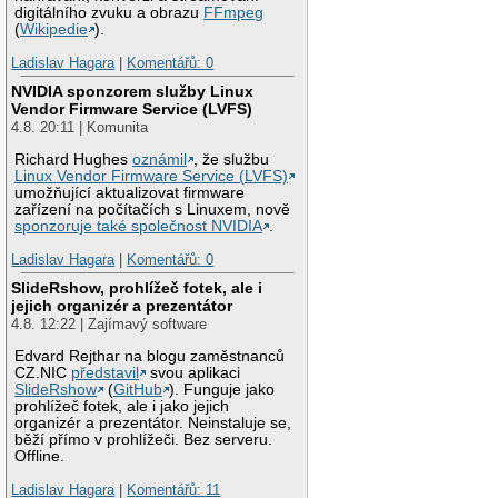
digitálního zvuku a obrazu
FFmpeg
(
Wikipedie
).
Ladislav Hagara
|
Komentářů: 0
NVIDIA sponzorem služby Linux
Vendor Firmware Service (LVFS)
4.8. 20:11 | Komunita
Richard Hughes
oznámil
, že službu
Linux Vendor Firmware Service (LVFS)
umožňující aktualizovat firmware
zařízení na počítačích s Linuxem, nově
sponzoruje také společnost NVIDIA
.
Ladislav Hagara
|
Komentářů: 0
SlideRshow, prohlížeč fotek, ale i
jejich organizér a prezentátor
4.8. 12:22 | Zajímavý software
Edvard Rejthar na blogu zaměstnanců
CZ.NIC
představil
svou aplikaci
SlideRshow
(
GitHub
). Funguje jako
prohlížeč fotek, ale i jako jejich
organizér a prezentátor. Neinstaluje se,
běží přímo v prohlížeči. Bez serveru.
Offline.
Ladislav Hagara
|
Komentářů: 11