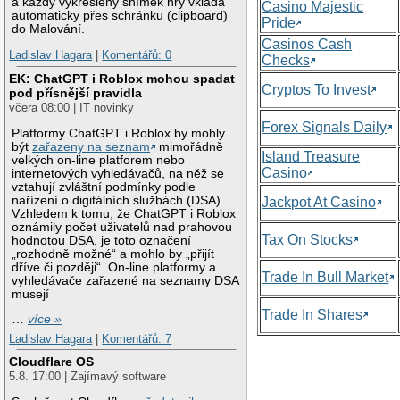
a každý vykreslený snímek hry vkládá
Casino Majestic
automaticky přes schránku (clipboard)
Pride
do Malování.
Casinos Cash
Ladislav Hagara
|
Komentářů: 0
Checks
EK: ChatGPT i Roblox mohou spadat
Cryptos To Invest
pod přísnější pravidla
včera 08:00 | IT novinky
Forex Signals Daily
Platformy ChatGPT i Roblox by mohly
být
zařazeny na seznam
mimořádně
Island Treasure
velkých on-line platforem nebo
Casino
internetových vyhledávačů, na něž se
vztahují zvláštní podmínky podle
nařízení o digitálních službách (DSA).
Jackpot At Casino
Vzhledem k tomu, že ChatGPT i Roblox
oznámily počet uživatelů nad prahovou
Tax On Stocks
hodnotou DSA, je toto označení
„rozhodně možné“ a mohlo by „přijít
dříve či později“. On-line platformy a
Trade In Bull Market
vyhledávače zařazené na seznamy DSA
musejí
Trade In Shares
…
více »
Ladislav Hagara
|
Komentářů: 7
Cloudflare OS
5.8. 17:00 | Zajímavý software