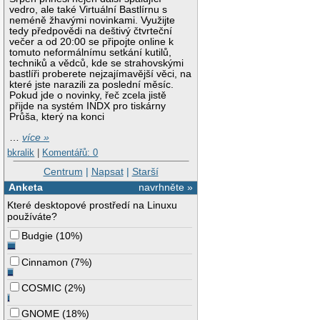
vedro, ale také Virtuální Bastlírnu s
neméně žhavými novinkami. Využijte
tedy předpovědi na deštivý čtvrteční
večer a od 20:00 se připojte online k
tomuto neformálnímu setkání kutilů,
techniků a vědců, kde se strahovskými
bastlíři proberete nejzajímavější věci, na
které jste narazili za poslední měsíc.
Pokud jde o novinky, řeč zcela jistě
přijde na systém INDX pro tiskárny
Průša, který na konci
…
více »
bkralik
|
Komentářů: 0
Centrum
|
Napsat
|
Starší
Anketa
navrhněte »
Které desktopové prostředí na Linuxu
používáte?
Budgie
(
10%
)
Cinnamon
(
7%
)
COSMIC
(
2%
)
GNOME
(
18%
)