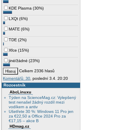
KDE Plasma
(
30%
)
LXQt
(
6%
)
MATE
(
6%
)
TDE
(
2%
)
Xfce
(
15%
)
jiné/žádné
(
23%
)
Celkem 2336 hlasů
Komentářů: 30
, poslední 3.4. 20:20
Rozcestník
AbcLinuxu
Týden na ScienceMag.cz: Vylepšený
test nenašel žádný rozdíl mezi
vodíkem a antiv
Ušetřete 30 %: Windows 11 Pro jen
za €22,50 a Office 2024 Pro za
€17,15 – akce B
HDmag.cz