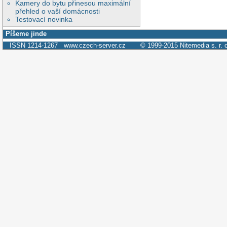
Kamery do bytu přinesou maximální
přehled o vaší domácnosti
Testovací novinka
Píšeme jinde
ISSN 1214-1267
www.czech-server.cz
© 1999-2015
Nitemedia s. r. 