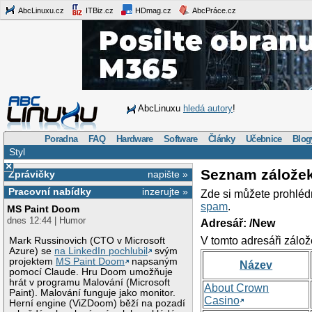
AbcLinuxu.cz
ITBiz.cz
HDmag.cz
AbcPráce.cz
AbcLinuxu
hledá autory
!
Poradna
FAQ
Hardware
Software
Články
Učebnice
Blog
Styl
×
Seznam zálože
Zprávičky
napište »
Pracovní nabídky
inzerujte »
Zde si můžete prohléd
spam
.
MS Paint Doom
dnes 12:44 | Humor
Adresář: /New
V tomto adresáři zálož
Mark Russinovich (CTO v Microsoft
Azure) se
na LinkedIn pochlubil
svým
projektem
MS Paint Doom
napsaným
Název
pomocí Claude. Hru Doom umožňuje
hrát v programu Malování (Microsoft
About Crown
Paint). Malování funguje jako monitor.
Casino
Herní engine (ViZDoom) běží na pozadí