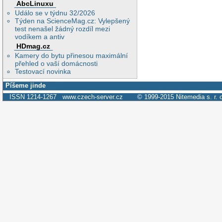
AbcLinuxu
Událo se v týdnu 32/2026
Týden na ScienceMag.cz: Vylepšený
test nenašel žádný rozdíl mezi
vodíkem a antiv
HDmag.cz
Kamery do bytu přinesou maximální
přehled o vaší domácnosti
Testovací novinka
Píšeme jinde
ISSN 1214-1267
www.czech-server.cz
© 1999-2015
Nitemedia s. r. 