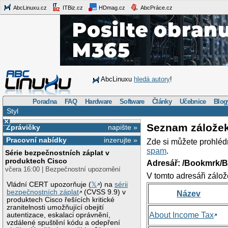
AbcLinuxu.cz
ITBiz.cz
HDmag.cz
AbcPráce.cz
AbcLinuxu
hledá autory
!
Poradna
FAQ
Hardware
Software
Články
Učebnice
Blog
Styl
×
Seznam zálože
Zprávičky
napište »
Pracovní nabídky
inzerujte »
Zde si můžete prohléd
spam
.
Série bezpečnostních záplat v
produktech Cisco
Adresář: /Bookmrk/
včera 16:00 | Bezpečnostní upozornění
V tomto adresáři zálož
Vládní CERT upozorňuje (
𝕏
) na
sérii
bezpečnostních záplat
(CVSS 9.9) v
Název
produktech Cisco řešících kritické
zranitelnosti umožňující obejití
About Income Tax
autentizace, eskalaci oprávnění,
vzdálené spuštění kódu a odepření