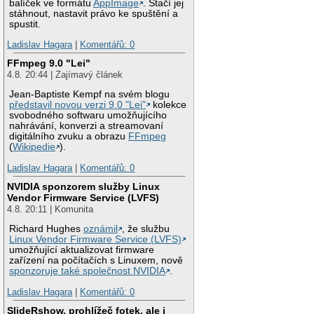
balíček ve formátu
AppImage
. Stačí jej
stáhnout, nastavit právo ke spuštění a
spustit.
Ladislav Hagara
|
Komentářů: 0
FFmpeg 9.0 "Lei"
4.8. 20:44 | Zajímavý článek
Jean-Baptiste Kempf na svém blogu
představil novou verzi 9.0 "Lei"
kolekce
svobodného softwaru umožňujícího
nahrávání, konverzi a streamovaní
digitálního zvuku a obrazu
FFmpeg
(
Wikipedie
).
Ladislav Hagara
|
Komentářů: 0
NVIDIA sponzorem služby Linux
Vendor Firmware Service (LVFS)
4.8. 20:11 | Komunita
Richard Hughes
oznámil
, že službu
Linux Vendor Firmware Service (LVFS)
umožňující aktualizovat firmware
zařízení na počítačích s Linuxem, nově
sponzoruje také společnost NVIDIA
.
Ladislav Hagara
|
Komentářů: 0
SlideRshow, prohlížeč fotek, ale i