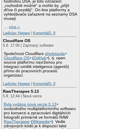
hodnotou DSA, je toto označení
„rozhodně možné“ a mohlo by „přijít
dříve či později“. On-line platformy a
vyhledávače zařazené na seznamy DSA
musejí
…
více »
Ladislav Hagara
|
Komentářů: 9
Cloudflare OS
5.8. 17:00 | Zajímavý software
Společnost Cloudflare
představila
Cloudflare OS
(
GitHub
), tj. open
source platformu navrženou pro
integraci umělé inteligence (agentů)
přímo do pracovních procesů
organizací.
Ladislav Hagara
|
Komentářů: 0
RawTherapee 5.13
5.8. 12:44 | Nová verze
Byla vydána nová verze 5.13
svobodného multiplatformního softwaru
pro konverzi a zpracování digitálních
fotografií primárně ve formátů RAW
RawTherapee
(
Wikipedie
). Vedle
zdrojových kódů je k dispozici také