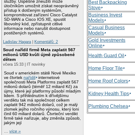
služby. Úspěšné zneužití může
Best Backpacking
útočníkům umožnit získat neoprávněný
Stove
přístup k dotčeným systémům,
Business Invest
kompromitovat zařízení Cisco Catalyst
SD-WAN a Cisco IOS XE, spustit
Models
libovolný kód, zpřístupnit citlivé
Casual Business
informace nebo narušit dostupnost
Models
postižených systémů.
Gold Investments
Ladislav Hagara
|
Komentářů: 2
Online
Soud nařídil firmě Meta zaplatit 567
milionů USD kvůli újmě způsobené
Health Guard Oil
dětem
včera 15:33 | IT novinky
Home Floor Tile
Soud v americkém státě Nové Mexiko
ve čtvrtek
nařídil
internetové
Home Roof Colors
společnosti Meta Platforms zaplatit 567
milionů dolarů (téměř 12 miliard Kč) za
újmy, které její platformy působí mladým
Kidney Health Tips
lidem. S přihlédnutím k dřívějšímu
verdiktu tak má společnost celkem
zaplatit 942 milionů dolarů, což je malý
Plumbing Chelsea
zlomek jejího ročního výnosu, který loni
činil 60 miliard dolarů. Čtvrteční verdikt
firmě také nařizuje, aby změnila způsob,
jakým její
…
více »