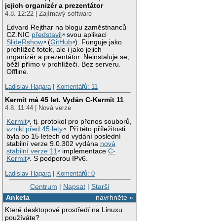
jejich organizér a prezentátor
4.8. 12:22 | Zajímavý software
Edvard Rejthar na blogu zaměstnanců
CZ.NIC
představil
svou aplikaci
SlideRshow
(
GitHub
). Funguje jako
prohlížeč fotek, ale i jako jejich
organizér a prezentátor. Neinstaluje se,
běží přímo v prohlížeči. Bez serveru.
Offline.
Ladislav Hagara
|
Komentářů: 11
Kermit má 45 let. Vydán C-Kermit 11
4.8. 11:44 | Nová verze
Kermit
, tj. protokol pro přenos souborů,
vznikl před 45 lety
. Při této příležitosti
byla po 15 letech od vydání poslední
stabilní verze 9.0.302 vydána
nová
stabilní verze 11
implementace
C-
Kermit
. S podporou IPv6.
Ladislav Hagara
|
Komentářů: 0
Centrum
|
Napsat
|
Starší
Anketa
navrhněte »
Které desktopové prostředí na Linuxu
používáte?