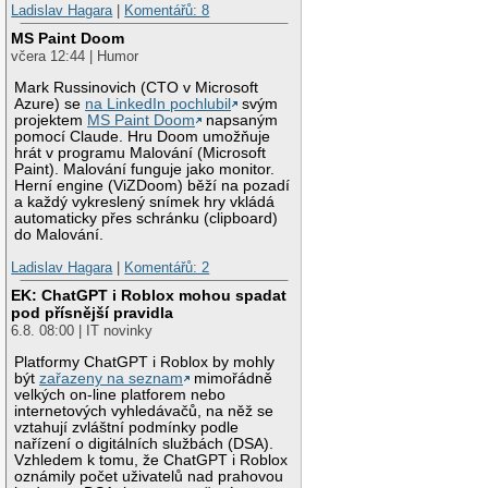
Ladislav Hagara
|
Komentářů: 8
MS Paint Doom
včera 12:44 | Humor
Mark Russinovich (CTO v Microsoft
Azure) se
na LinkedIn pochlubil
svým
projektem
MS Paint Doom
napsaným
pomocí Claude. Hru Doom umožňuje
hrát v programu Malování (Microsoft
Paint). Malování funguje jako monitor.
Herní engine (ViZDoom) běží na pozadí
a každý vykreslený snímek hry vkládá
automaticky přes schránku (clipboard)
do Malování.
Ladislav Hagara
|
Komentářů: 2
EK: ChatGPT i Roblox mohou spadat
pod přísnější pravidla
6.8. 08:00 | IT novinky
Platformy ChatGPT i Roblox by mohly
být
zařazeny na seznam
mimořádně
velkých on-line platforem nebo
internetových vyhledávačů, na něž se
vztahují zvláštní podmínky podle
nařízení o digitálních službách (DSA).
Vzhledem k tomu, že ChatGPT i Roblox
oznámily počet uživatelů nad prahovou