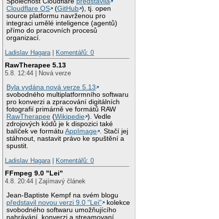
Společnost Cloudflare
představila
Cloudflare OS
(
GitHub
), tj. open
source platformu navrženou pro
integraci umělé inteligence (agentů)
přímo do pracovních procesů
organizací.
Ladislav Hagara
|
Komentářů: 0
RawTherapee 5.13
5.8. 12:44 | Nová verze
Byla vydána nová verze 5.13
svobodného multiplatformního softwaru
pro konverzi a zpracování digitálních
fotografií primárně ve formátů RAW
RawTherapee
(
Wikipedie
). Vedle
zdrojových kódů je k dispozici také
balíček ve formátu
AppImage
. Stačí jej
stáhnout, nastavit právo ke spuštění a
spustit.
Ladislav Hagara
|
Komentářů: 0
FFmpeg 9.0 "Lei"
4.8. 20:44 | Zajímavý článek
Jean-Baptiste Kempf na svém blogu
představil novou verzi 9.0 "Lei"
kolekce
svobodného softwaru umožňujícího
nahrávání, konverzi a streamovaní