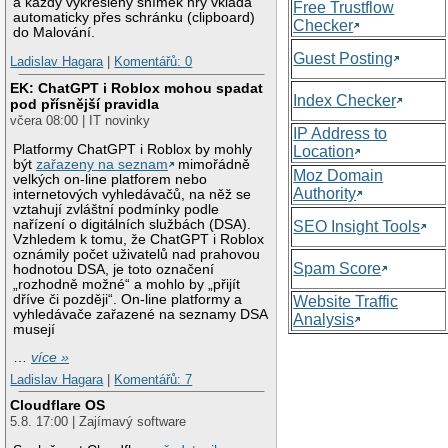
a každý vykreslený snímek hry vkládá
Free Trustflow
automaticky přes schránku (clipboard)
Checker
do Malování.
Guest Posting
Ladislav Hagara
|
Komentářů: 0
EK: ChatGPT i Roblox mohou spadat
Index Checker
pod přísnější pravidla
včera 08:00 | IT novinky
IP Address to
Platformy ChatGPT i Roblox by mohly
Location
být
zařazeny na seznam
mimořádně
Moz Domain
velkých on-line platforem nebo
Authority
internetových vyhledávačů, na něž se
vztahují zvláštní podmínky podle
nařízení o digitálních službách (DSA).
SEO Insight Tools
Vzhledem k tomu, že ChatGPT i Roblox
oznámily počet uživatelů nad prahovou
Spam Score
hodnotou DSA, je toto označení
„rozhodně možné“ a mohlo by „přijít
dříve či později“. On-line platformy a
Website Traffic
vyhledávače zařazené na seznamy DSA
Analysis
musejí
…
více »
Ladislav Hagara
|
Komentářů: 7
Cloudflare OS
5.8. 17:00 | Zajímavý software