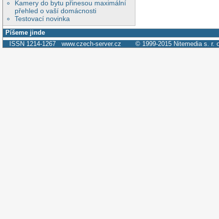
Kamery do bytu přinesou maximální
přehled o vaší domácnosti
Testovací novinka
Píšeme jinde
ISSN 1214-1267
www.czech-server.cz
© 1999-2015
Nitemedia s. r. 