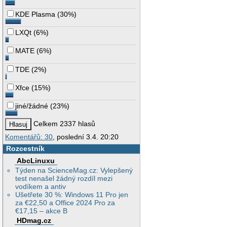
KDE Plasma
(
30%
)
LXQt
(
6%
)
MATE
(
6%
)
TDE
(
2%
)
Xfce
(
15%
)
jiné/žádné
(
23%
)
Celkem 2337 hlasů
Komentářů: 30
, poslední 3.4. 20:20
Rozcestník
AbcLinuxu
Týden na ScienceMag.cz: Vylepšený
test nenašel žádný rozdíl mezi
vodíkem a antiv
Ušetřete 30 %: Windows 11 Pro jen
za €22,50 a Office 2024 Pro za
€17,15 – akce B
HDmag.cz