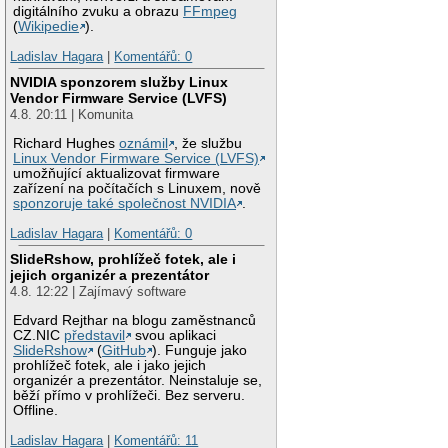
digitálního zvuku a obrazu
FFmpeg
(
Wikipedie
).
Ladislav Hagara
|
Komentářů: 0
NVIDIA sponzorem služby Linux
Vendor Firmware Service (LVFS)
4.8. 20:11 | Komunita
Richard Hughes
oznámil
, že službu
Linux Vendor Firmware Service (LVFS)
umožňující aktualizovat firmware
zařízení na počítačích s Linuxem, nově
sponzoruje také společnost NVIDIA
.
Ladislav Hagara
|
Komentářů: 0
SlideRshow, prohlížeč fotek, ale i
jejich organizér a prezentátor
4.8. 12:22 | Zajímavý software
Edvard Rejthar na blogu zaměstnanců
CZ.NIC
představil
svou aplikaci
SlideRshow
(
GitHub
). Funguje jako
prohlížeč fotek, ale i jako jejich
organizér a prezentátor. Neinstaluje se,
běží přímo v prohlížeči. Bez serveru.
Offline.
Ladislav Hagara
|
Komentářů: 11