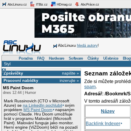
AbcLinuxu.cz
ITBiz.cz
HDmag.cz
AbcPráce.cz
AbcLinuxu
hledá autory
!
Poradna
FAQ
Hardware
Software
Články
Učebnice
Blog
Styl
×
Seznam zálože
Zprávičky
napište »
Pracovní nabídky
inzerujte »
Zde si můžete prohléd
spam
.
MS Paint Doom
dnes 12:44 | Humor
Adresář: /Bookmrk/S
V tomto adresáři zálož
Mark Russinovich (CTO v Microsoft
Azure) se
na LinkedIn pochlubil
svým
projektem
MS Paint Doom
napsaným
Název
pomocí Claude. Hru Doom umožňuje
hrát v programu Malování (Microsoft
Paint). Malování funguje jako monitor.
Backlink Indexer
Herní engine (ViZDoom) běží na pozadí