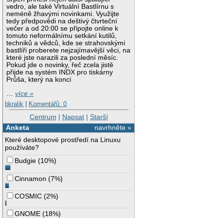
vedro, ale také Virtuální Bastlírnu s
neméně žhavými novinkami. Využijte
tedy předpovědi na deštivý čtvrteční
večer a od 20:00 se připojte online k
tomuto neformálnímu setkání kutilů,
techniků a vědců, kde se strahovskými
bastlíři proberete nejzajímavější věci, na
které jste narazili za poslední měsíc.
Pokud jde o novinky, řeč zcela jistě
přijde na systém INDX pro tiskárny
Průša, který na konci
…
více »
bkralik
|
Komentářů: 0
Centrum
|
Napsat
|
Starší
Anketa
navrhněte »
Které desktopové prostředí na Linuxu
používáte?
Budgie
(
10%
)
Cinnamon
(
7%
)
COSMIC
(
2%
)
GNOME
(
18%
)