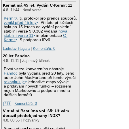
Kermit má 45 let. Vydán C-Kermit 11
4.8. 11:44 | Nová verze
Kermit
, tj. protokol pro přenos souborů,
vznikl před 45 lety
. Při této příležitosti
byla po 15 letech od vydání poslední
stabilní verze 9.0.302 vydána
nová
stabilní verze 11
implementace
C-
Kermit
. S podporou IPv6.
Ladislav Hagara
|
Komentářů: 0
20 let Pandoc
4.8. 11:11 | Zajímavý článek
První verze konverzního nástroje
Pandoc
byla vydána před 20 lety. Jeho
autor John MacFarlane při tomto výročí
rekapituluje
jednotlivé etapy vývoje
a přidávání nových funkcí – rozšíření
nejen Markdownu a podporu mnoha
dalších formátů.
|🇵🇸
|
Komentářů: 0
Virtuální Bastlírna vol. 65: Už vám
dorazil předobjednaný INDX?
4.8. 00:55 | Pozvánky
Srpen přinesl nejen další spalující