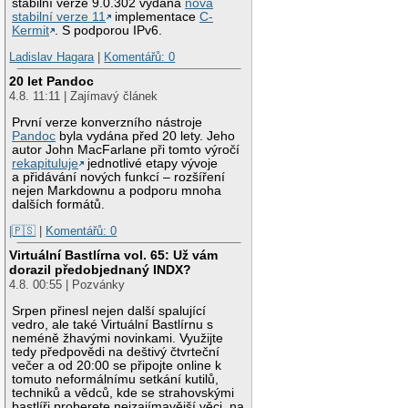
stabilní verze 9.0.302 vydána
nová
stabilní verze 11
implementace
C-
Kermit
. S podporou IPv6.
Ladislav Hagara
|
Komentářů: 0
20 let Pandoc
4.8. 11:11 | Zajímavý článek
První verze konverzního nástroje
Pandoc
byla vydána před 20 lety. Jeho
autor John MacFarlane při tomto výročí
rekapituluje
jednotlivé etapy vývoje
a přidávání nových funkcí – rozšíření
nejen Markdownu a podporu mnoha
dalších formátů.
|🇵🇸
|
Komentářů: 0
Virtuální Bastlírna vol. 65: Už vám
dorazil předobjednaný INDX?
4.8. 00:55 | Pozvánky
Srpen přinesl nejen další spalující
vedro, ale také Virtuální Bastlírnu s
neméně žhavými novinkami. Využijte
tedy předpovědi na deštivý čtvrteční
večer a od 20:00 se připojte online k
tomuto neformálnímu setkání kutilů,
techniků a vědců, kde se strahovskými
bastlíři proberete nejzajímavější věci, na