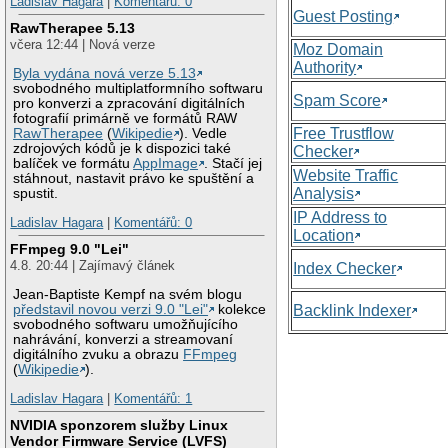
Ladislav Hagara
|
Komentářů: 0
Guest Posting
RawTherapee 5.13
včera 12:44 | Nová verze
Moz Domain
Authority
Byla vydána nová verze 5.13
svobodného multiplatformního softwaru
Spam Score
pro konverzi a zpracování digitálních
fotografií primárně ve formátů RAW
Free Trustflow
RawTherapee
(
Wikipedie
). Vedle
zdrojových kódů je k dispozici také
Checker
balíček ve formátu
AppImage
. Stačí jej
Website Traffic
stáhnout, nastavit právo ke spuštění a
Analysis
spustit.
IP Address to
Ladislav Hagara
|
Komentářů: 0
Location
FFmpeg 9.0 "Lei"
4.8. 20:44 | Zajímavý článek
Index Checker
Jean-Baptiste Kempf na svém blogu
představil novou verzi 9.0 "Lei"
kolekce
Backlink Indexer
svobodného softwaru umožňujícího
nahrávání, konverzi a streamovaní
digitálního zvuku a obrazu
FFmpeg
(
Wikipedie
).
Ladislav Hagara
|
Komentářů: 1
NVIDIA sponzorem služby Linux
Vendor Firmware Service (LVFS)