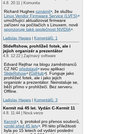
4.8. 20:11 | Komunita
Richard Hughes
oznámil
, že službu
Linux Vendor Firmware Service (LVFS)
umožňující aktualizovat firmware
zařízení na počítačích s Linuxem, nově
sponzoruje také společnost NVIDIA
.
Ladislav Hagara
|
Komentářů: 1
SlideRshow, prohlížeč fotek, ale i
jejich organizér a prezentátor
4.8. 12:22 | Zajímavý software
Edvard Rejthar na blogu zaměstnanců
CZ.NIC
představil
svou aplikaci
SlideRshow
(
GitHub
). Funguje jako
prohlížeč fotek, ale i jako jejich
organizér a prezentátor. Neinstaluje se,
běží přímo v prohlížeči. Bez serveru.
Offline.
Ladislav Hagara
|
Komentářů: 3
Kermit má 45 let. Vydán C-Kermit 11
4.8. 11:44 | Nová verze
Kermit
, tj. protokol pro přenos souborů,
vznikl před 45 lety
. Při této příležitosti
byla po 15 letech od vydání poslední