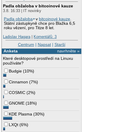
Padla obžaloba v bitcoinové kauze
3.8. 16:33 | IT novinky
Padla obžaloba
v
bitcoinové kauze
.
Státní zástupkyně chce pro Blažka 6,5
roku vězení, pro Titze 8 let.
Ladislav Hagara
|
Komentářů: 3
Centrum
|
Napsat
|
Starší
Anketa
navrhněte »
Které desktopové prostředí na Linuxu
používáte?
Budgie
(
10%
)
Cinnamon
(
7%
)
COSMIC
(
2%
)
GNOME
(
18%
)
KDE Plasma
(
30%
)
LXQt
(
6%
)