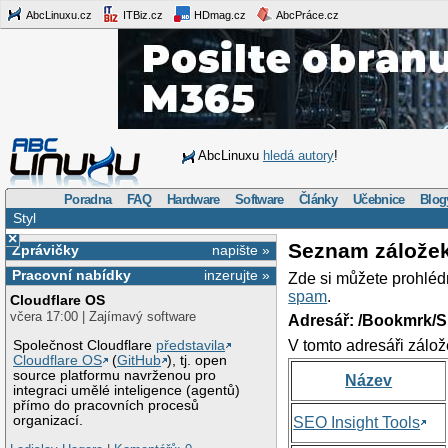
AbcLinuxu.cz
ITBiz.cz
HDmag.cz
AbcPráce.cz
AbcLinuxu
hledá autory
!
Poradna
FAQ
Hardware
Software
Články
Učebnice
Blog
Styl
×
Seznam zálože
Zprávičky
napište »
Pracovní nabídky
inzerujte »
Zde si můžete prohléd
spam
.
Cloudflare OS
včera 17:00 | Zajímavý software
Adresář: /Bookmrk/S
V tomto adresáři zálož
Společnost Cloudflare
představila
Cloudflare OS
(
GitHub
), tj. open
source platformu navrženou pro
Název
integraci umělé inteligence (agentů)
přímo do pracovních procesů
organizací.
SEO Insight Tools