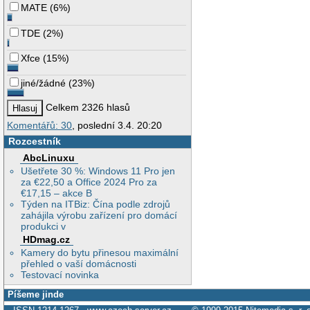
MATE
(
6%
)
TDE
(
2%
)
Xfce
(
15%
)
jiné/žádné
(
23%
)
Celkem 2326 hlasů
Komentářů: 30
, poslední 3.4. 20:20
Rozcestník
AbcLinuxu
Ušetřete 30 %: Windows 11 Pro jen
za €22,50 a Office 2024 Pro za
€17,15 – akce B
Týden na ITBiz: Čína podle zdrojů
zahájila výrobu zařízení pro domácí
produkci v
HDmag.cz
Kamery do bytu přinesou maximální
přehled o vaší domácnosti
Testovací novinka
Píšeme jinde