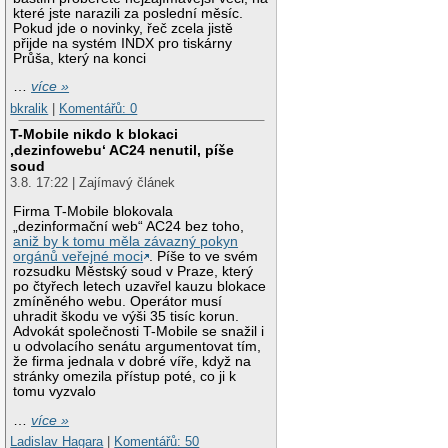
které jste narazili za poslední měsíc.
Pokud jde o novinky, řeč zcela jistě
přijde na systém INDX pro tiskárny
Průša, který na konci
…
více »
bkralik
|
Komentářů: 0
T-Mobile nikdo k blokaci
‚dezinfowebu‘ AC24 nenutil, píše
soud
3.8. 17:22 | Zajímavý článek
Firma T-Mobile blokovala
„dezinformační web“ AC24 bez toho,
aniž by k tomu měla závazný pokyn
orgánů veřejné moci
. Píše to ve svém
rozsudku Městský soud v Praze, který
po čtyřech letech uzavřel kauzu blokace
zmíněného webu. Operátor musí
uhradit škodu ve výši 35 tisíc korun.
Advokát společnosti T-Mobile se snažil i
u odvolacího senátu argumentovat tím,
že firma jednala v dobré víře, když na
stránky omezila přístup poté, co ji k
tomu vyzvalo
…
více »
Ladislav Hagara
|
Komentářů: 50