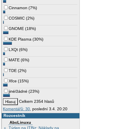
Cinnamon
(
7%
)
COSMIC
(
2%
)
GNOME
(
18%
)
KDE Plasma
(
30%
)
LXQt
(
6%
)
MATE
(
6%
)
TDE
(
2%
)
Xfce
(
15%
)
jiné/žádné
(
23%
)
Celkem 2354 hlasů
Komentářů: 30
, poslední 3.4. 20:20
Rozcestník
AbcLinuxu
Týden na ITBiz: Náklady na