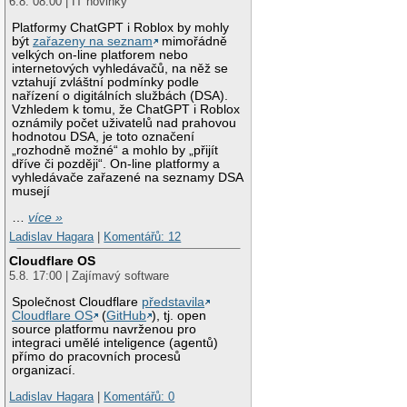
6.8. 08:00 | IT novinky
Platformy ChatGPT i Roblox by mohly
být
zařazeny na seznam
mimořádně
velkých on-line platforem nebo
internetových vyhledávačů, na něž se
vztahují zvláštní podmínky podle
nařízení o digitálních službách (DSA).
Vzhledem k tomu, že ChatGPT i Roblox
oznámily počet uživatelů nad prahovou
hodnotou DSA, je toto označení
„rozhodně možné“ a mohlo by „přijít
dříve či později“. On-line platformy a
vyhledávače zařazené na seznamy DSA
musejí
…
více »
Ladislav Hagara
|
Komentářů: 12
Cloudflare OS
5.8. 17:00 | Zajímavý software
Společnost Cloudflare
představila
Cloudflare OS
(
GitHub
), tj. open
source platformu navrženou pro
integraci umělé inteligence (agentů)
přímo do pracovních procesů
organizací.
Ladislav Hagara
|
Komentářů: 0