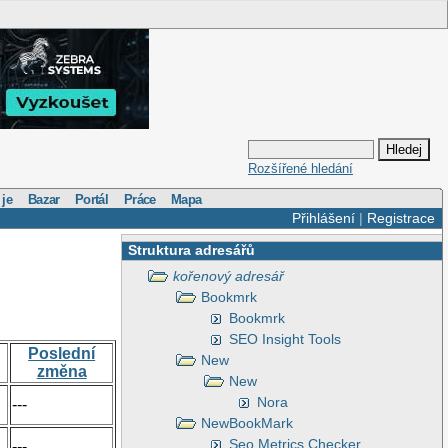
Rozšířené hledání
 je
Bazar
Portál
Práce
Mapa
Přihlášení
|
Registrace
Struktura adresářů
kořenový adresář
Bookmrk
Bookmrk
SEO Insight Tools
Poslední
New
změna
New
Nora
---
NewBookMark
Seo Metrics Checker
---