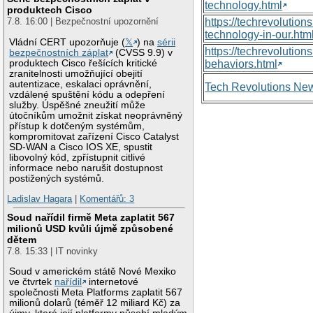
technology.html
produktech Cisco
https://techrevolutio
7.8. 16:00 | Bezpečnostní upozornění
technology-in-our.htm
Vládní CERT upozorňuje (
𝕏
) na
sérii
https://techrevolutio
bezpečnostních záplat
(CVSS 9.9) v
produktech Cisco řešících kritické
behaviors.html
zranitelnosti umožňující obejití
autentizace, eskalaci oprávnění,
Tech Revolutions Ne
vzdálené spuštění kódu a odepření
služby. Úspěšné zneužití může
útočníkům umožnit získat neoprávněný
přístup k dotčeným systémům,
kompromitovat zařízení Cisco Catalyst
SD-WAN a Cisco IOS XE, spustit
libovolný kód, zpřístupnit citlivé
informace nebo narušit dostupnost
postižených systémů.
Ladislav Hagara
|
Komentářů: 3
Soud nařídil firmě Meta zaplatit 567
milionů USD kvůli újmě způsobené
dětem
7.8. 15:33 | IT novinky
Soud v americkém státě Nové Mexiko
ve čtvrtek
nařídil
internetové
společnosti Meta Platforms zaplatit 567
milionů dolarů (téměř 12 miliard Kč) za