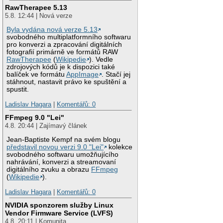
RawTherapee 5.13
5.8. 12:44 | Nová verze
Byla vydána nová verze 5.13
svobodného multiplatformního softwaru
pro konverzi a zpracování digitálních
fotografií primárně ve formátů RAW
RawTherapee
(
Wikipedie
). Vedle
zdrojových kódů je k dispozici také
balíček ve formátu
AppImage
. Stačí jej
stáhnout, nastavit právo ke spuštění a
spustit.
Ladislav Hagara
|
Komentářů: 0
FFmpeg 9.0 "Lei"
4.8. 20:44 | Zajímavý článek
Jean-Baptiste Kempf na svém blogu
představil novou verzi 9.0 "Lei"
kolekce
svobodného softwaru umožňujícího
nahrávání, konverzi a streamovaní
digitálního zvuku a obrazu
FFmpeg
(
Wikipedie
).
Ladislav Hagara
|
Komentářů: 0
NVIDIA sponzorem služby Linux
Vendor Firmware Service (LVFS)
4.8. 20:11 | Komunita