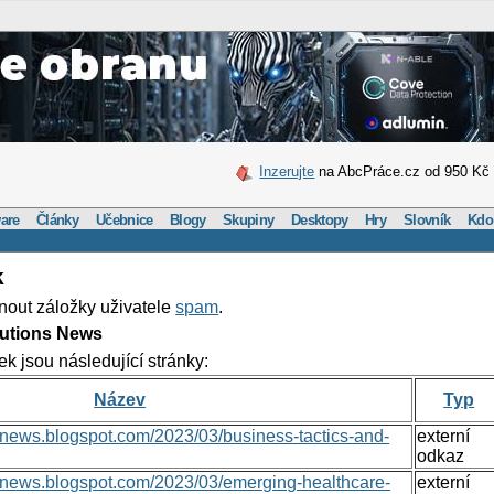
Inzerujte
na AbcPráce.cz od 950 Kč
are
Články
Učebnice
Blogy
Skupiny
Desktopy
Hry
Slovník
Kdo
k
nout záložky uživatele
spam
.
lutions News
ek jsou následující stránky:
Název
Typ
nsnews.blogspot.com/2023/03/business-tactics-and-
externí
odkaz
onsnews.blogspot.com/2023/03/emerging-healthcare-
externí