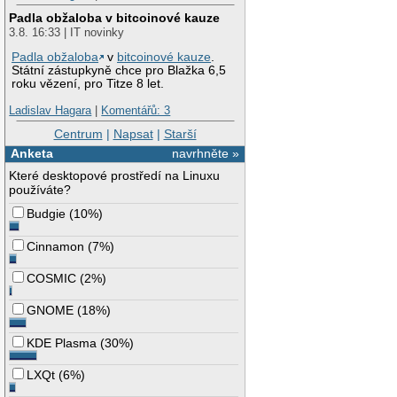
Padla obžaloba v bitcoinové kauze
3.8. 16:33 | IT novinky
Padla obžaloba
v
bitcoinové kauze
.
Státní zástupkyně chce pro Blažka 6,5
roku vězení, pro Titze 8 let.
Ladislav Hagara
|
Komentářů: 3
Centrum
|
Napsat
|
Starší
Anketa
navrhněte »
Které desktopové prostředí na Linuxu
používáte?
Budgie
(
10%
)
Cinnamon
(
7%
)
COSMIC
(
2%
)
GNOME
(
18%
)
KDE Plasma
(
30%
)
LXQt
(
6%
)