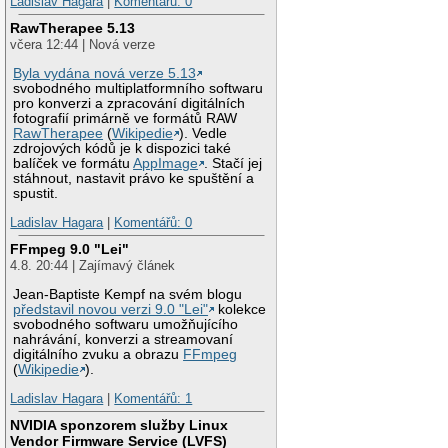
Ladislav Hagara
|
Komentářů: 0
RawTherapee 5.13
včera 12:44 | Nová verze
Byla vydána nová verze 5.13
svobodného multiplatformního softwaru
pro konverzi a zpracování digitálních
fotografií primárně ve formátů RAW
RawTherapee
(
Wikipedie
). Vedle
zdrojových kódů je k dispozici také
balíček ve formátu
AppImage
. Stačí jej
stáhnout, nastavit právo ke spuštění a
spustit.
Ladislav Hagara
|
Komentářů: 0
FFmpeg 9.0 "Lei"
4.8. 20:44 | Zajímavý článek
Jean-Baptiste Kempf na svém blogu
představil novou verzi 9.0 "Lei"
kolekce
svobodného softwaru umožňujícího
nahrávání, konverzi a streamovaní
digitálního zvuku a obrazu
FFmpeg
(
Wikipedie
).
Ladislav Hagara
|
Komentářů: 1
NVIDIA sponzorem služby Linux
Vendor Firmware Service (LVFS)