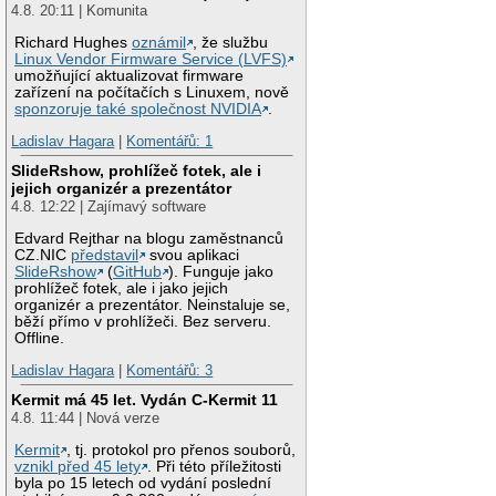
4.8. 20:11 | Komunita
Richard Hughes
oznámil
, že službu
Linux Vendor Firmware Service (LVFS)
umožňující aktualizovat firmware
zařízení na počítačích s Linuxem, nově
sponzoruje také společnost NVIDIA
.
Ladislav Hagara
|
Komentářů: 1
SlideRshow, prohlížeč fotek, ale i
jejich organizér a prezentátor
4.8. 12:22 | Zajímavý software
Edvard Rejthar na blogu zaměstnanců
CZ.NIC
představil
svou aplikaci
SlideRshow
(
GitHub
). Funguje jako
prohlížeč fotek, ale i jako jejich
organizér a prezentátor. Neinstaluje se,
běží přímo v prohlížeči. Bez serveru.
Offline.
Ladislav Hagara
|
Komentářů: 3
Kermit má 45 let. Vydán C-Kermit 11
4.8. 11:44 | Nová verze
Kermit
, tj. protokol pro přenos souborů,
vznikl před 45 lety
. Při této příležitosti
byla po 15 letech od vydání poslední