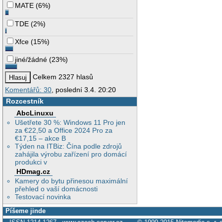
MATE
(
6%
)
TDE
(
2%
)
Xfce
(
15%
)
jiné/žádné
(
23%
)
Celkem 2327 hlasů
Komentářů: 30
, poslední 3.4. 20:20
Rozcestník
AbcLinuxu
Ušetřete 30 %: Windows 11 Pro jen
za €22,50 a Office 2024 Pro za
€17,15 – akce B
Týden na ITBiz: Čína podle zdrojů
zahájila výrobu zařízení pro domácí
produkci v
HDmag.cz
Kamery do bytu přinesou maximální
přehled o vaší domácnosti
Testovací novinka
Píšeme jinde