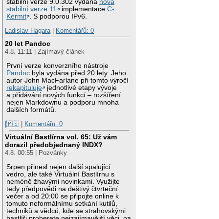
stabilní verze 9.0.302 vydána
nová
stabilní verze 11
implementace
C-
Kermit
. S podporou IPv6.
Ladislav Hagara
|
Komentářů: 0
20 let Pandoc
4.8. 11:11 | Zajímavý článek
První verze konverzního nástroje
Pandoc
byla vydána před 20 lety. Jeho
autor John MacFarlane při tomto výročí
rekapituluje
jednotlivé etapy vývoje
a přidávání nových funkcí – rozšíření
nejen Markdownu a podporu mnoha
dalších formátů.
|🇵🇸
|
Komentářů: 0
Virtuální Bastlírna vol. 65: Už vám
dorazil předobjednaný INDX?
4.8. 00:55 | Pozvánky
Srpen přinesl nejen další spalující
vedro, ale také Virtuální Bastlírnu s
neméně žhavými novinkami. Využijte
tedy předpovědi na deštivý čtvrteční
večer a od 20:00 se připojte online k
tomuto neformálnímu setkání kutilů,
techniků a vědců, kde se strahovskými
bastlíři proberete nejzajímavější věci, na