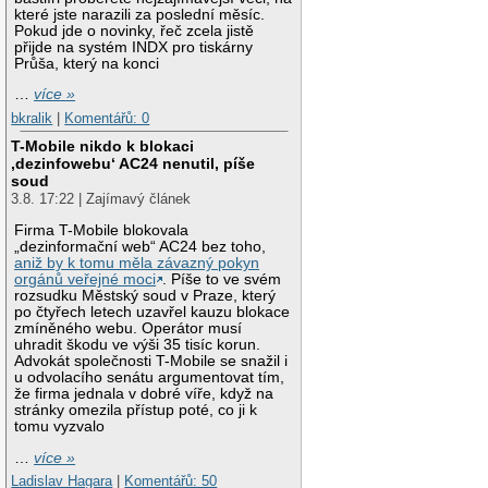
které jste narazili za poslední měsíc.
Pokud jde o novinky, řeč zcela jistě
přijde na systém INDX pro tiskárny
Průša, který na konci
…
více »
bkralik
|
Komentářů: 0
T-Mobile nikdo k blokaci
‚dezinfowebu‘ AC24 nenutil, píše
soud
3.8. 17:22 | Zajímavý článek
Firma T-Mobile blokovala
„dezinformační web“ AC24 bez toho,
aniž by k tomu měla závazný pokyn
orgánů veřejné moci
. Píše to ve svém
rozsudku Městský soud v Praze, který
po čtyřech letech uzavřel kauzu blokace
zmíněného webu. Operátor musí
uhradit škodu ve výši 35 tisíc korun.
Advokát společnosti T-Mobile se snažil i
u odvolacího senátu argumentovat tím,
že firma jednala v dobré víře, když na
stránky omezila přístup poté, co ji k
tomu vyzvalo
…
více »
Ladislav Hagara
|
Komentářů: 50