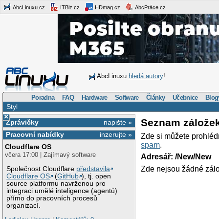
AbcLinuxu.cz
ITBiz.cz
HDmag.cz
AbcPráce.cz
AbcLinuxu
hledá autory
!
Poradna
FAQ
Hardware
Software
Články
Učebnice
Blog
Styl
×
Seznam zálože
Zprávičky
napište »
Pracovní nabídky
inzerujte »
Zde si můžete prohléd
spam
.
Cloudflare OS
včera 17:00 | Zajímavý software
Adresář: /New/New
Zde nejsou žádné zálo
Společnost Cloudflare
představila
Cloudflare OS
(
GitHub
), tj. open
source platformu navrženou pro
integraci umělé inteligence (agentů)
přímo do pracovních procesů
organizací.