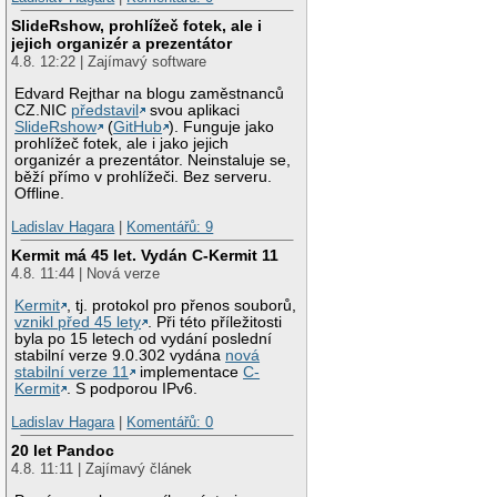
SlideRshow, prohlížeč fotek, ale i
jejich organizér a prezentátor
4.8. 12:22 | Zajímavý software
Edvard Rejthar na blogu zaměstnanců
CZ.NIC
představil
svou aplikaci
SlideRshow
(
GitHub
). Funguje jako
prohlížeč fotek, ale i jako jejich
organizér a prezentátor. Neinstaluje se,
běží přímo v prohlížeči. Bez serveru.
Offline.
Ladislav Hagara
|
Komentářů: 9
Kermit má 45 let. Vydán C-Kermit 11
4.8. 11:44 | Nová verze
Kermit
, tj. protokol pro přenos souborů,
vznikl před 45 lety
. Při této příležitosti
byla po 15 letech od vydání poslední
stabilní verze 9.0.302 vydána
nová
stabilní verze 11
implementace
C-
Kermit
. S podporou IPv6.
Ladislav Hagara
|
Komentářů: 0
20 let Pandoc
4.8. 11:11 | Zajímavý článek