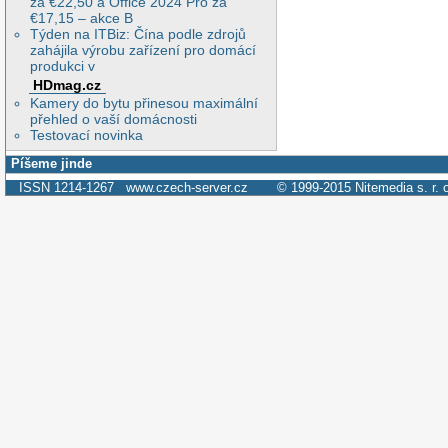
za €22,50 a Office 2024 Pro za
€17,15 – akce B
Týden na ITBiz: Čína podle zdrojů
zahájila výrobu zařízení pro domácí
produkci v
HDmag.cz
Kamery do bytu přinesou maximální
přehled o vaší domácnosti
Testovací novinka
Píšeme jinde
ISSN 1214-1267
www.czech-server.cz
© 1999-2015
Nitemedia s. r. 