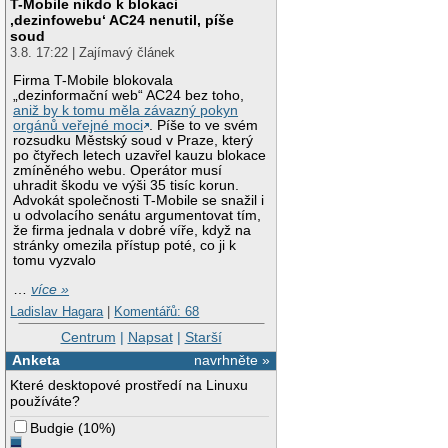
T-Mobile nikdo k blokaci
‚dezinfowebu‘ AC24 nenutil, píše
soud
3.8. 17:22 | Zajímavý článek
Firma T-Mobile blokovala
„dezinformační web“ AC24 bez toho,
aniž by k tomu měla závazný pokyn
orgánů veřejné moci
. Píše to ve svém
rozsudku Městský soud v Praze, který
po čtyřech letech uzavřel kauzu blokace
zmíněného webu. Operátor musí
uhradit škodu ve výši 35 tisíc korun.
Advokát společnosti T-Mobile se snažil i
u odvolacího senátu argumentovat tím,
že firma jednala v dobré víře, když na
stránky omezila přístup poté, co ji k
tomu vyzvalo
…
více »
Ladislav Hagara
|
Komentářů: 68
Centrum
|
Napsat
|
Starší
Anketa
navrhněte »
Které desktopové prostředí na Linuxu
používáte?
Budgie
(
10%
)