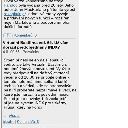
První verze konverzního nástroje
Pandoc
byla vydána před 20 lety. Jeho
autor John MacFarlane při tomto výročí
rekapituluje
jednotlivé etapy vývoje
a přidávání nových funkcí – rozšíření
nejen Markdownu a podporu mnoha
dalších formátů.
|🇵🇸
|
Komentářů: 0
Virtuální Bastlírna vol. 65: Už vám
dorazil předobjednaný INDX?
4.8. 00:55 | Pozvánky
Srpen přinesl nejen další spalující
vedro, ale také Virtuální Bastlírnu s
neméně žhavými novinkami. Využijte
tedy předpovědi na deštivý čtvrteční
večer a od 20:00 se připojte online k
tomuto neformálnímu setkání kutilů,
techniků a vědců, kde se strahovskými
bastlíři proberete nejzajímavější věci, na
které jste narazili za poslední měsíc.
Pokud jde o novinky, řeč zcela jistě
přijde na systém INDX pro tiskárny
Průša, který na konci
…
více »
bkralik
|
Komentářů: 0