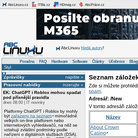
AbcLinuxu.cz
ITBiz.cz
HDmag.cz
AbcPráce.cz
AbcLinuxu
hledá autory
!
Poradna
FAQ
Hardware
Software
Články
Učebnice
Blog
Styl
×
Seznam zálože
Zprávičky
napište »
Pracovní nabídky
inzerujte »
Zde si můžete prohléd
spam
.
EK: ChatGPT i Roblox mohou spadat
pod přísnější pravidla
Adresář: /New
dnes 08:00 | IT novinky
V tomto adresáři zálož
Platformy ChatGPT i Roblox by mohly
být
zařazeny na seznam
mimořádně
Název
velkých on-line platforem nebo
internetových vyhledávačů, na něž se
About Crown
vztahují zvláštní podmínky podle
Casino
nařízení o digitálních službách (DSA).