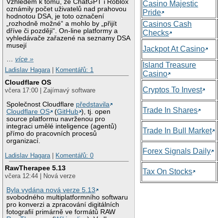
Vzhledem k tomu, že ChatGPT i Roblox
Casino Majestic
oznámily počet uživatelů nad prahovou
Pride
hodnotou DSA, je toto označení
„rozhodně možné“ a mohlo by „přijít
Casinos Cash
dříve či později“. On-line platformy a
Checks
vyhledávače zařazené na seznamy DSA
musejí
Jackpot At Casino
…
více »
Island Treasure
Ladislav Hagara
|
Komentářů: 1
Casino
Cloudflare OS
Cryptos To Invest
včera 17:00 | Zajímavý software
Společnost Cloudflare
představila
Trade In Shares
Cloudflare OS
(
GitHub
), tj. open
source platformu navrženou pro
integraci umělé inteligence (agentů)
Trade In Bull Market
přímo do pracovních procesů
organizací.
Forex Signals Daily
Ladislav Hagara
|
Komentářů: 0
RawTherapee 5.13
Tax On Stocks
včera 12:44 | Nová verze
Byla vydána nová verze 5.13
svobodného multiplatformního softwaru
pro konverzi a zpracování digitálních
fotografií primárně ve formátů RAW