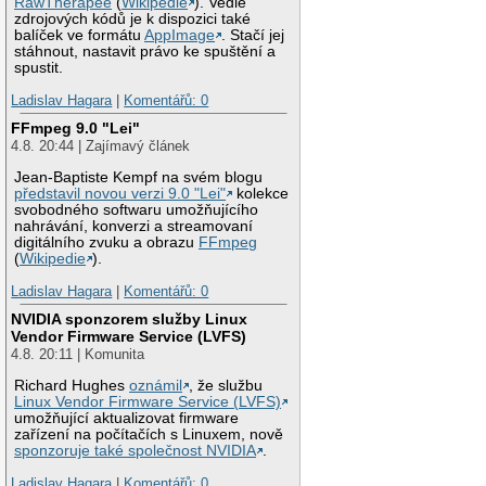
RawTherapee
(
Wikipedie
). Vedle
zdrojových kódů je k dispozici také
balíček ve formátu
AppImage
. Stačí jej
stáhnout, nastavit právo ke spuštění a
spustit.
Ladislav Hagara
|
Komentářů: 0
FFmpeg 9.0 "Lei"
4.8. 20:44 | Zajímavý článek
Jean-Baptiste Kempf na svém blogu
představil novou verzi 9.0 "Lei"
kolekce
svobodného softwaru umožňujícího
nahrávání, konverzi a streamovaní
digitálního zvuku a obrazu
FFmpeg
(
Wikipedie
).
Ladislav Hagara
|
Komentářů: 0
NVIDIA sponzorem služby Linux
Vendor Firmware Service (LVFS)
4.8. 20:11 | Komunita
Richard Hughes
oznámil
, že službu
Linux Vendor Firmware Service (LVFS)
umožňující aktualizovat firmware
zařízení na počítačích s Linuxem, nově
sponzoruje také společnost NVIDIA
.
Ladislav Hagara
|
Komentářů: 0