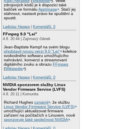
RawTherapee
(
Wikipedie
). Vedle
zdrojových kódů je k dispozici také
balíček ve formátu
AppImage
. Stačí jej
stáhnout, nastavit právo ke spuštění a
spustit.
Ladislav Hagara
|
Komentářů: 0
FFmpeg 9.0 "Lei"
4.8. 20:44 | Zajímavý článek
Jean-Baptiste Kempf na svém blogu
představil novou verzi 9.0 "Lei"
kolekce
svobodného softwaru umožňujícího
nahrávání, konverzi a streamovaní
digitálního zvuku a obrazu
FFmpeg
(
Wikipedie
).
Ladislav Hagara
|
Komentářů: 0
NVIDIA sponzorem služby Linux
Vendor Firmware Service (LVFS)
4.8. 20:11 | Komunita
Richard Hughes
oznámil
, že službu
Linux Vendor Firmware Service (LVFS)
umožňující aktualizovat firmware
zařízení na počítačích s Linuxem, nově
sponzoruje také společnost NVIDIA
.
Ladislav Hagara
|
Komentářů: 0