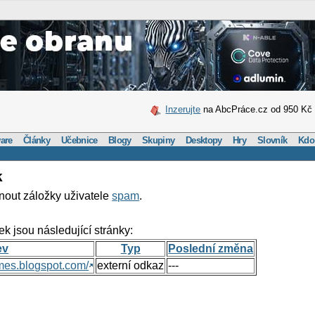
Inzerujte
na AbcPráce.cz od 950 Kč
are
Články
Učebnice
Blogy
Skupiny
Desktopy
Hry
Slovník
Kdo
k
nout záložky uživatele
spam
.
ek jsou následující stránky:
ev
Typ
Poslední změna
mes.blogspot.com/
externí odkaz
---