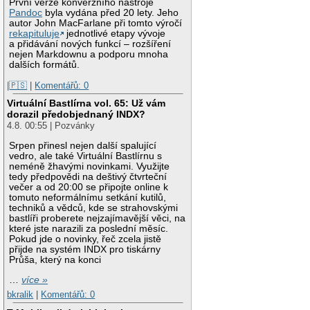
První verze konverzního nástroje
Pandoc
byla vydána před 20 lety. Jeho
autor John MacFarlane při tomto výročí
rekapituluje
jednotlivé etapy vývoje
a přidávání nových funkcí – rozšíření
nejen Markdownu a podporu mnoha
dalších formátů.
|🇵🇸
|
Komentářů: 0
Virtuální Bastlírna vol. 65: Už vám
dorazil předobjednaný INDX?
4.8. 00:55 | Pozvánky
Srpen přinesl nejen další spalující
vedro, ale také Virtuální Bastlírnu s
neméně žhavými novinkami. Využijte
tedy předpovědi na deštivý čtvrteční
večer a od 20:00 se připojte online k
tomuto neformálnímu setkání kutilů,
techniků a vědců, kde se strahovskými
bastlíři proberete nejzajímavější věci, na
které jste narazili za poslední měsíc.
Pokud jde o novinky, řeč zcela jistě
přijde na systém INDX pro tiskárny
Průša, který na konci
…
více »
bkralik
|
Komentářů: 0