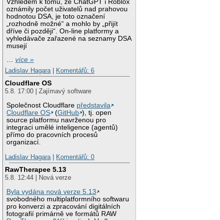
Vzhledem k tomu, že ChatGPT i Roblox
oznámily počet uživatelů nad prahovou
hodnotou DSA, je toto označení
„rozhodně možné“ a mohlo by „přijít
dříve či později“. On-line platformy a
vyhledávače zařazené na seznamy DSA
musejí
…
více »
Ladislav Hagara
|
Komentářů: 6
Cloudflare OS
5.8. 17:00 | Zajímavý software
Společnost Cloudflare
představila
Cloudflare OS
(
GitHub
), tj. open
source platformu navrženou pro
integraci umělé inteligence (agentů)
přímo do pracovních procesů
organizací.
Ladislav Hagara
|
Komentářů: 0
RawTherapee 5.13
5.8. 12:44 | Nová verze
Byla vydána nová verze 5.13
svobodného multiplatformního softwaru
pro konverzi a zpracování digitálních
fotografií primárně ve formátů RAW