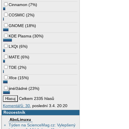
Cinnamon
(
7%
)
COSMIC
(
2%
)
GNOME
(
18%
)
KDE Plasma
(
30%
)
LXQt
(
6%
)
MATE
(
6%
)
TDE
(
2%
)
Xfce
(
15%
)
jiné/žádné
(
23%
)
Celkem 2335 hlasů
Komentářů: 30
, poslední 3.4. 20:20
Rozcestník
AbcLinuxu
Týden na ScienceMag.cz: Vylepšený