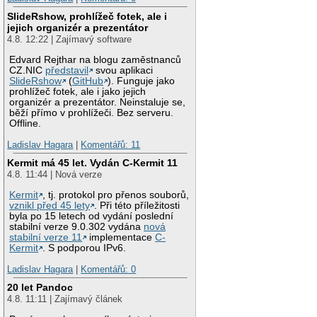
SlideRshow, prohlížeč fotek, ale i
jejich organizér a prezentátor
4.8. 12:22 | Zajímavý software
Edvard Rejthar na blogu zaměstnanců
CZ.NIC
představil
svou aplikaci
SlideRshow
(
GitHub
). Funguje jako
prohlížeč fotek, ale i jako jejich
organizér a prezentátor. Neinstaluje se,
běží přímo v prohlížeči. Bez serveru.
Offline.
Ladislav Hagara
|
Komentářů: 11
Kermit má 45 let. Vydán C-Kermit 11
4.8. 11:44 | Nová verze
Kermit
, tj. protokol pro přenos souborů,
vznikl před 45 lety
. Při této příležitosti
byla po 15 letech od vydání poslední
stabilní verze 9.0.302 vydána
nová
stabilní verze 11
implementace
C-
Kermit
. S podporou IPv6.
Ladislav Hagara
|
Komentářů: 0
20 let Pandoc
4.8. 11:11 | Zajímavý článek