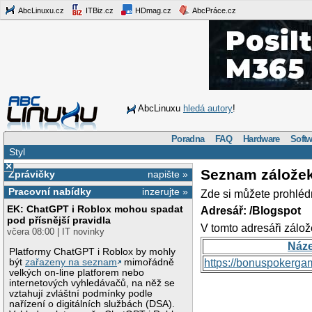
AbcLinuxu.cz
ITBiz.cz
HDmag.cz
AbcPráce.cz
AbcLinuxu
hledá autory
!
Poradna
FAQ
Hardware
Softw
Styl
×
Seznam zálože
Zprávičky
napište »
Pracovní nabídky
inzerujte »
Zde si můžete prohléd
EK: ChatGPT i Roblox mohou spadat
Adresář: /Blogspot
pod přísnější pravidla
V tomto adresáři zálož
včera 08:00 | IT novinky
Náz
Platformy ChatGPT i Roblox by mohly
být
zařazeny na seznam
mimořádně
https://bonuspokerga
velkých on-line platforem nebo
internetových vyhledávačů, na něž se
vztahují zvláštní podmínky podle
nařízení o digitálních službách (DSA).