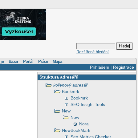
Rozšířené hledání
 je
Bazar
Portál
Práce
Mapa
Přihlášení
|
Registrace
Struktura adresářů
kořenový adresář
Bookmrk
Bookmrk
SEO Insight Tools
New
New
Nora
NewBookMark
Seo Metrics Checker