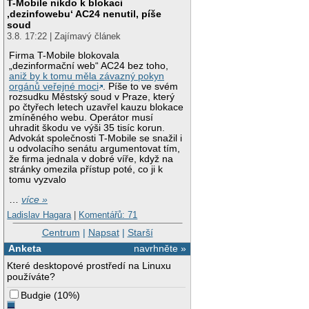
T-Mobile nikdo k blokaci
‚dezinfowebu‘ AC24 nenutil, píše
soud
3.8. 17:22 | Zajímavý článek
Firma T-Mobile blokovala
„dezinformační web“ AC24 bez toho,
aniž by k tomu měla závazný pokyn
orgánů veřejné moci
. Píše to ve svém
rozsudku Městský soud v Praze, který
po čtyřech letech uzavřel kauzu blokace
zmíněného webu. Operátor musí
uhradit škodu ve výši 35 tisíc korun.
Advokát společnosti T-Mobile se snažil i
u odvolacího senátu argumentovat tím,
že firma jednala v dobré víře, když na
stránky omezila přístup poté, co ji k
tomu vyzvalo
…
více »
Ladislav Hagara
|
Komentářů: 71
Centrum
|
Napsat
|
Starší
Anketa
navrhněte »
Které desktopové prostředí na Linuxu
používáte?
Budgie
(
10%
)