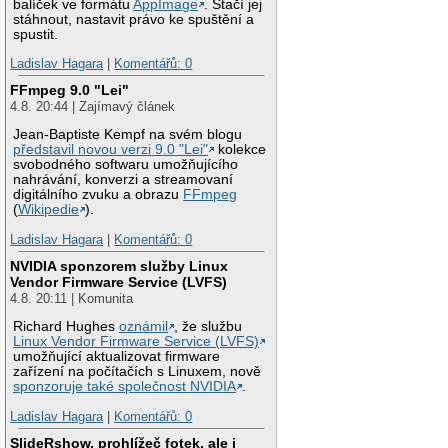
balíček ve formátu
AppImage
. Stačí jej
stáhnout, nastavit právo ke spuštění a
spustit.
Ladislav Hagara
|
Komentářů: 0
FFmpeg 9.0 "Lei"
4.8. 20:44 | Zajímavý článek
Jean-Baptiste Kempf na svém blogu
představil novou verzi 9.0 "Lei"
kolekce
svobodného softwaru umožňujícího
nahrávání, konverzi a streamovaní
digitálního zvuku a obrazu
FFmpeg
(
Wikipedie
).
Ladislav Hagara
|
Komentářů: 0
NVIDIA sponzorem služby Linux
Vendor Firmware Service (LVFS)
4.8. 20:11 | Komunita
Richard Hughes
oznámil
, že službu
Linux Vendor Firmware Service (LVFS)
umožňující aktualizovat firmware
zařízení na počítačích s Linuxem, nově
sponzoruje také společnost NVIDIA
.
Ladislav Hagara
|
Komentářů: 0
SlideRshow, prohlížeč fotek, ale i