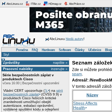
AbcLinuxu.cz
ITBiz.cz
HDmag.cz
AbcPráce.cz
AbcLinuxu
hledá autory
!
Poradna
FAQ
Hardware
Software
Články
Učebnice
Blog
Styl
×
Seznam zálože
Zprávičky
napište »
Pracovní nabídky
inzerujte »
Zde si můžete prohléd
spam
.
Série bezpečnostních záplat v
produktech Cisco
Adresář: /NewBookM
včera 16:00 | Bezpečnostní upozornění
V tomto adresáři zálož
Vládní CERT upozorňuje (
𝕏
) na
sérii
bezpečnostních záplat
(CVSS 9.9) v
Název
produktech Cisco řešících kritické
zranitelnosti umožňující obejití
Stress Affects
autentizace, eskalaci oprávnění,
Health
vzdálené spuštění kódu a odepření