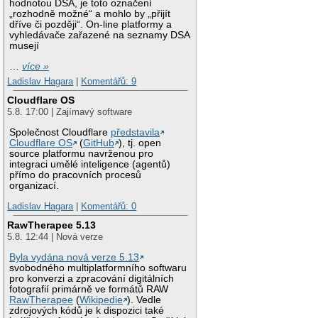
hodnotou DSA, je toto označení
„rozhodně možné“ a mohlo by „přijít
dříve či později“. On-line platformy a
vyhledávače zařazené na seznamy DSA
musejí
…
více »
Ladislav Hagara
|
Komentářů: 9
Cloudflare OS
5.8. 17:00 | Zajímavý software
Společnost Cloudflare
představila
Cloudflare OS
(
GitHub
), tj. open
source platformu navrženou pro
integraci umělé inteligence (agentů)
přímo do pracovních procesů
organizací.
Ladislav Hagara
|
Komentářů: 0
RawTherapee 5.13
5.8. 12:44 | Nová verze
Byla vydána nová verze 5.13
svobodného multiplatformního softwaru
pro konverzi a zpracování digitálních
fotografií primárně ve formátů RAW
RawTherapee
(
Wikipedie
). Vedle
zdrojových kódů je k dispozici také