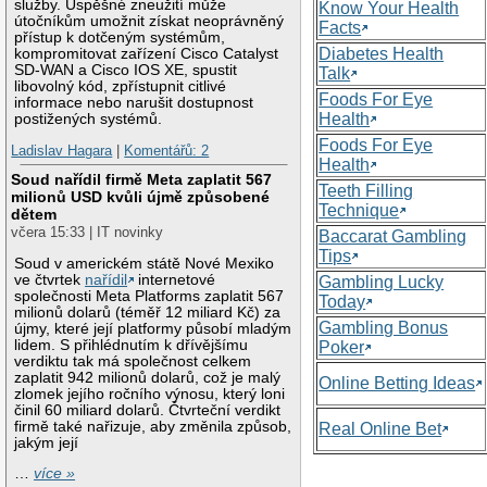
služby. Úspěšné zneužití může
Know Your Health
útočníkům umožnit získat neoprávněný
Facts
přístup k dotčeným systémům,
Diabetes Health
kompromitovat zařízení Cisco Catalyst
SD-WAN a Cisco IOS XE, spustit
Talk
libovolný kód, zpřístupnit citlivé
Foods For Eye
informace nebo narušit dostupnost
Health
postižených systémů.
Foods For Eye
Ladislav Hagara
|
Komentářů: 2
Health
Soud nařídil firmě Meta zaplatit 567
Teeth Filling
milionů USD kvůli újmě způsobené
Technique
dětem
včera 15:33 | IT novinky
Baccarat Gambling
Tips
Soud v americkém státě Nové Mexiko
ve čtvrtek
nařídil
internetové
Gambling Lucky
společnosti Meta Platforms zaplatit 567
Today
milionů dolarů (téměř 12 miliard Kč) za
Gambling Bonus
újmy, které její platformy působí mladým
lidem. S přihlédnutím k dřívějšímu
Poker
verdiktu tak má společnost celkem
zaplatit 942 milionů dolarů, což je malý
Online Betting Ideas
zlomek jejího ročního výnosu, který loni
činil 60 miliard dolarů. Čtvrteční verdikt
firmě také nařizuje, aby změnila způsob,
Real Online Bet
jakým její
…
více »