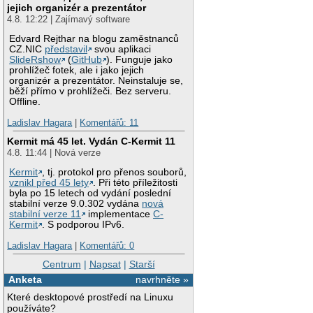
jejich organizér a prezentátor
4.8. 12:22 | Zajímavý software
Edvard Rejthar na blogu zaměstnanců
CZ.NIC
představil
svou aplikaci
SlideRshow
(
GitHub
). Funguje jako
prohlížeč fotek, ale i jako jejich
organizér a prezentátor. Neinstaluje se,
běží přímo v prohlížeči. Bez serveru.
Offline.
Ladislav Hagara
|
Komentářů: 11
Kermit má 45 let. Vydán C-Kermit 11
4.8. 11:44 | Nová verze
Kermit
, tj. protokol pro přenos souborů,
vznikl před 45 lety
. Při této příležitosti
byla po 15 letech od vydání poslední
stabilní verze 9.0.302 vydána
nová
stabilní verze 11
implementace
C-
Kermit
. S podporou IPv6.
Ladislav Hagara
|
Komentářů: 0
Centrum
|
Napsat
|
Starší
Anketa
navrhněte »
Které desktopové prostředí na Linuxu
používáte?