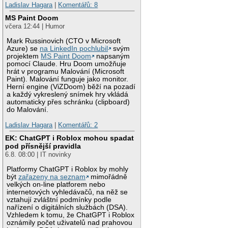
Ladislav Hagara
|
Komentářů: 8
MS Paint Doom
včera 12:44 | Humor
Mark Russinovich (CTO v Microsoft
Azure) se
na LinkedIn pochlubil
svým
projektem
MS Paint Doom
napsaným
pomocí Claude. Hru Doom umožňuje
hrát v programu Malování (Microsoft
Paint). Malování funguje jako monitor.
Herní engine (ViZDoom) běží na pozadí
a každý vykreslený snímek hry vkládá
automaticky přes schránku (clipboard)
do Malování.
Ladislav Hagara
|
Komentářů: 2
EK: ChatGPT i Roblox mohou spadat
pod přísnější pravidla
6.8. 08:00 | IT novinky
Platformy ChatGPT i Roblox by mohly
být
zařazeny na seznam
mimořádně
velkých on-line platforem nebo
internetových vyhledávačů, na něž se
vztahují zvláštní podmínky podle
nařízení o digitálních službách (DSA).
Vzhledem k tomu, že ChatGPT i Roblox
oznámily počet uživatelů nad prahovou