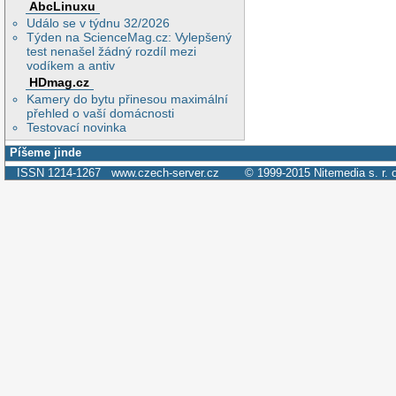
AbcLinuxu
Událo se v týdnu 32/2026
Týden na ScienceMag.cz: Vylepšený
test nenašel žádný rozdíl mezi
vodíkem a antiv
HDmag.cz
Kamery do bytu přinesou maximální
přehled o vaší domácnosti
Testovací novinka
Píšeme jinde
ISSN 1214-1267
www.czech-server.cz
© 1999-2015
Nitemedia s. r. 