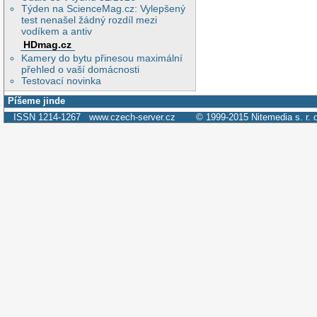
Týden na ScienceMag.cz: Vylepšený
test nenašel žádný rozdíl mezi
vodíkem a antiv
HDmag.cz
Kamery do bytu přinesou maximální
přehled o vaší domácnosti
Testovací novinka
Píšeme jinde
ISSN 1214-1267
www.czech-server.cz
© 1999-2015
Nitemedia s. r. 