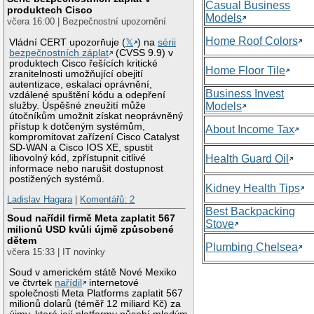
Casual Business
produktech Cisco
Models
včera 16:00 | Bezpečnostní upozornění
Home Roof Colors
Vládní CERT upozorňuje (
𝕏
) na
sérii
bezpečnostních záplat
(CVSS 9.9) v
produktech Cisco řešících kritické
Home Floor Tile
zranitelnosti umožňující obejití
autentizace, eskalaci oprávnění,
Business Invest
vzdálené spuštění kódu a odepření
služby. Úspěšné zneužití může
Models
útočníkům umožnit získat neoprávněný
přístup k dotčeným systémům,
About Income Tax
kompromitovat zařízení Cisco Catalyst
SD-WAN a Cisco IOS XE, spustit
libovolný kód, zpřístupnit citlivé
Health Guard Oil
informace nebo narušit dostupnost
postižených systémů.
Kidney Health Tips
Ladislav Hagara
|
Komentářů: 2
Best Backpacking
Soud nařídil firmě Meta zaplatit 567
Stove
milionů USD kvůli újmě způsobené
dětem
Plumbing Chelsea
včera 15:33 | IT novinky
Soud v americkém státě Nové Mexiko
ve čtvrtek
nařídil
internetové
společnosti Meta Platforms zaplatit 567
milionů dolarů (téměř 12 miliard Kč) za