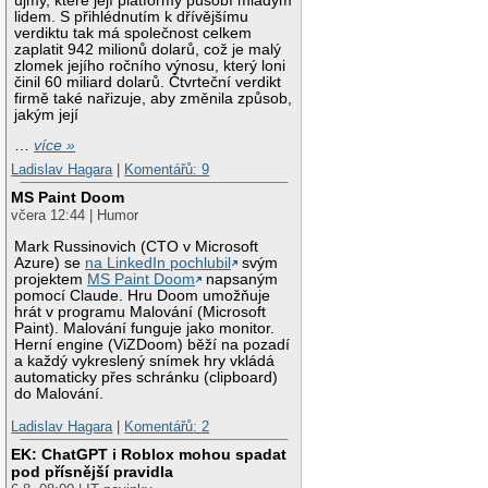
újmy, které její platformy působí mladým
lidem. S přihlédnutím k dřívějšímu
verdiktu tak má společnost celkem
zaplatit 942 milionů dolarů, což je malý
zlomek jejího ročního výnosu, který loni
činil 60 miliard dolarů. Čtvrteční verdikt
firmě také nařizuje, aby změnila způsob,
jakým její
…
více »
Ladislav Hagara
|
Komentářů: 9
MS Paint Doom
včera 12:44 | Humor
Mark Russinovich (CTO v Microsoft
Azure) se
na LinkedIn pochlubil
svým
projektem
MS Paint Doom
napsaným
pomocí Claude. Hru Doom umožňuje
hrát v programu Malování (Microsoft
Paint). Malování funguje jako monitor.
Herní engine (ViZDoom) běží na pozadí
a každý vykreslený snímek hry vkládá
automaticky přes schránku (clipboard)
do Malování.
Ladislav Hagara
|
Komentářů: 2
EK: ChatGPT i Roblox mohou spadat
pod přísnější pravidla