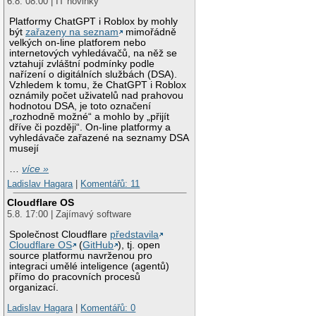
6.8. 08:00 | IT novinky
Platformy ChatGPT i Roblox by mohly
být
zařazeny na seznam
mimořádně
velkých on-line platforem nebo
internetových vyhledávačů, na něž se
vztahují zvláštní podmínky podle
nařízení o digitálních službách (DSA).
Vzhledem k tomu, že ChatGPT i Roblox
oznámily počet uživatelů nad prahovou
hodnotou DSA, je toto označení
„rozhodně možné“ a mohlo by „přijít
dříve či později“. On-line platformy a
vyhledávače zařazené na seznamy DSA
musejí
…
více »
Ladislav Hagara
|
Komentářů: 11
Cloudflare OS
5.8. 17:00 | Zajímavý software
Společnost Cloudflare
představila
Cloudflare OS
(
GitHub
), tj. open
source platformu navrženou pro
integraci umělé inteligence (agentů)
přímo do pracovních procesů
organizací.
Ladislav Hagara
|
Komentářů: 0