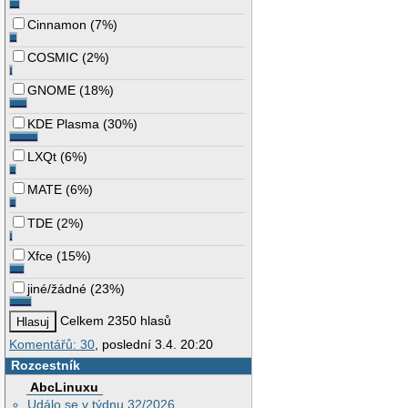
Cinnamon
(
7%
)
COSMIC
(
2%
)
GNOME
(
18%
)
KDE Plasma
(
30%
)
LXQt
(
6%
)
MATE
(
6%
)
TDE
(
2%
)
Xfce
(
15%
)
jiné/žádné
(
23%
)
Celkem 2350 hlasů
Komentářů: 30
, poslední 3.4. 20:20
Rozcestník
AbcLinuxu
Událo se v týdnu 32/2026