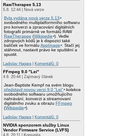
RawTherapee 5.13
5.8. 12:44 | Nová verze
Byla vydána nová verze 5.13
svobodného multiplatformního softwaru
pro konverzi a zpracování digitálních
fotografií primárně ve formátů RAW
RawTherapee
(
Wikipedie
). Vedle
zdrojových kódů je k dispozici také
balíček ve formátu
AppImage
. Stačí jej
stáhnout, nastavit právo ke spuštění a
spustit.
Ladislav Hagara
|
Komentářů: 0
FFmpeg 9.0 "Lei"
4.8. 20:44 | Zajímavý článek
Jean-Baptiste Kempf na svém blogu
představil novou verzi 9.0 "Lei"
kolekce
svobodného softwaru umožňujícího
nahrávání, konverzi a streamovaní
digitálního zvuku a obrazu
FFmpeg
(
Wikipedie
).
Ladislav Hagara
|
Komentářů: 0
NVIDIA sponzorem služby Linux
Vendor Firmware Service (LVFS)
4.8. 20:11 | Komunita