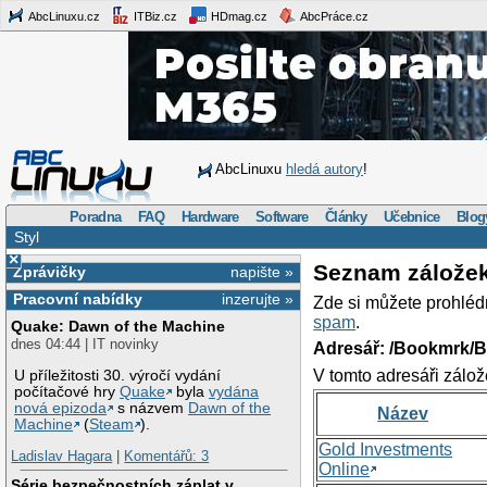
AbcLinuxu.cz
ITBiz.cz
HDmag.cz
AbcPráce.cz
AbcLinuxu
hledá autory
!
Poradna
FAQ
Hardware
Software
Články
Učebnice
Blog
Styl
×
Seznam zálože
Zprávičky
napište »
Pracovní nabídky
inzerujte »
Zde si můžete prohléd
spam
.
Quake: Dawn of the Machine
dnes 04:44 | IT novinky
Adresář: /Bookmrk/
V tomto adresáři zálož
U příležitosti 30. výročí vydání
počítačové hry
Quake
byla
vydána
nová epizoda
s názvem
Dawn of the
Název
Machine
(
Steam
).
Gold Investments
Ladislav Hagara
|
Komentářů: 3
Online
Série bezpečnostních záplat v