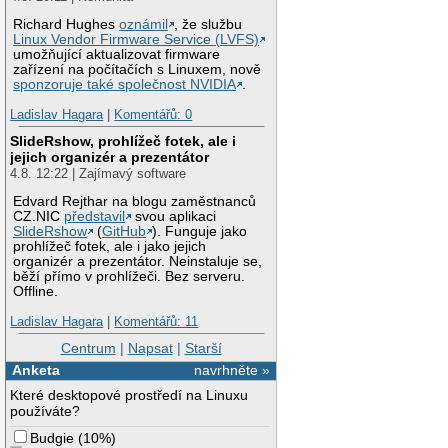
Richard Hughes
oznámil
, že službu
Linux Vendor Firmware Service (LVFS)
umožňující aktualizovat firmware
zařízení na počítačích s Linuxem, nově
sponzoruje také společnost NVIDIA
.
Ladislav Hagara
|
Komentářů: 0
SlideRshow, prohlížeč fotek, ale i
jejich organizér a prezentátor
4.8. 12:22 | Zajímavý software
Edvard Rejthar na blogu zaměstnanců
CZ.NIC
představil
svou aplikaci
SlideRshow
(
GitHub
). Funguje jako
prohlížeč fotek, ale i jako jejich
organizér a prezentátor. Neinstaluje se,
běží přímo v prohlížeči. Bez serveru.
Offline.
Ladislav Hagara
|
Komentářů: 11
Centrum
|
Napsat
|
Starší
Anketa
navrhněte »
Které desktopové prostředí na Linuxu
používáte?
Budgie
(
10%
)