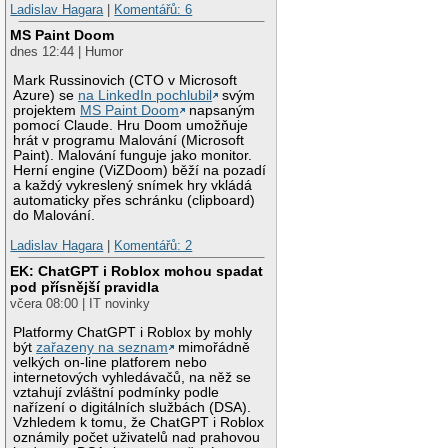
Ladislav Hagara
|
Komentářů: 6
MS Paint Doom
dnes 12:44 | Humor
Mark Russinovich (CTO v Microsoft
Azure) se
na LinkedIn pochlubil
svým
projektem
MS Paint Doom
napsaným
pomocí Claude. Hru Doom umožňuje
hrát v programu Malování (Microsoft
Paint). Malování funguje jako monitor.
Herní engine (ViZDoom) běží na pozadí
a každý vykreslený snímek hry vkládá
automaticky přes schránku (clipboard)
do Malování.
Ladislav Hagara
|
Komentářů: 2
EK: ChatGPT i Roblox mohou spadat
pod přísnější pravidla
včera 08:00 | IT novinky
Platformy ChatGPT i Roblox by mohly
být
zařazeny na seznam
mimořádně
velkých on-line platforem nebo
internetových vyhledávačů, na něž se
vztahují zvláštní podmínky podle
nařízení o digitálních službách (DSA).
Vzhledem k tomu, že ChatGPT i Roblox
oznámily počet uživatelů nad prahovou