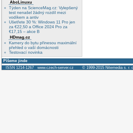
AbcLinuxu
Týden na ScienceMag.cz: Vylepšený
test nenašel žádný rozdíl mezi
vodíkem a antiv
Ušetřete 30 %: Windows 11 Pro jen
za €22,50 a Office 2024 Pro za
€17,15 – akce B
HDmag.cz
Kamery do bytu přinesou maximální
přehled o vaší domácnosti
Testovací novinka
Píšeme jinde
ISSN 1214-1267
www.czech-server.cz
© 1999-2015
Nitemedia s. r. 