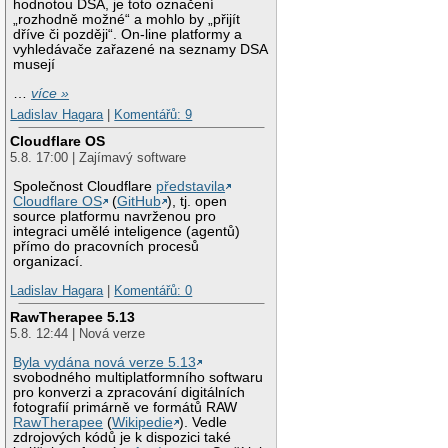
hodnotou DSA, je toto označení
„rozhodně možné“ a mohlo by „přijít
dříve či později“. On-line platformy a
vyhledávače zařazené na seznamy DSA
musejí
…
více »
Ladislav Hagara
|
Komentářů: 9
Cloudflare OS
5.8. 17:00 | Zajímavý software
Společnost Cloudflare
představila
Cloudflare OS
(
GitHub
), tj. open
source platformu navrženou pro
integraci umělé inteligence (agentů)
přímo do pracovních procesů
organizací.
Ladislav Hagara
|
Komentářů: 0
RawTherapee 5.13
5.8. 12:44 | Nová verze
Byla vydána nová verze 5.13
svobodného multiplatformního softwaru
pro konverzi a zpracování digitálních
fotografií primárně ve formátů RAW
RawTherapee
(
Wikipedie
). Vedle
zdrojových kódů je k dispozici také