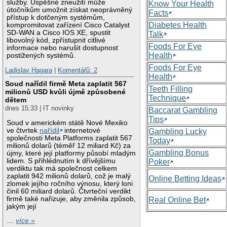
služby. Úspěšné zneužití může
Know Your Health
útočníkům umožnit získat neoprávněný
Facts
přístup k dotčeným systémům,
Diabetes Health
kompromitovat zařízení Cisco Catalyst
SD-WAN a Cisco IOS XE, spustit
Talk
libovolný kód, zpřístupnit citlivé
Foods For Eye
informace nebo narušit dostupnost
Health
postižených systémů.
Foods For Eye
Ladislav Hagara
|
Komentářů: 2
Health
Soud nařídil firmě Meta zaplatit 567
Teeth Filling
milionů USD kvůli újmě způsobené
Technique
dětem
dnes 15:33 | IT novinky
Baccarat Gambling
Tips
Soud v americkém státě Nové Mexiko
ve čtvrtek
nařídil
internetové
Gambling Lucky
společnosti Meta Platforms zaplatit 567
Today
milionů dolarů (téměř 12 miliard Kč) za
Gambling Bonus
újmy, které její platformy působí mladým
lidem. S přihlédnutím k dřívějšímu
Poker
verdiktu tak má společnost celkem
zaplatit 942 milionů dolarů, což je malý
Online Betting Ideas
zlomek jejího ročního výnosu, který loni
činil 60 miliard dolarů. Čtvrteční verdikt
firmě také nařizuje, aby změnila způsob,
Real Online Bet
jakým její
…
více »