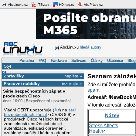
AbcLinuxu.cz
ITBiz.cz
HDmag.cz
AbcPráce.cz
AbcLinuxu
hledá autory
!
Poradna
FAQ
Hardware
Software
Články
Učebnice
Blog
Styl
×
Seznam zálože
Zprávičky
napište »
Pracovní nabídky
inzerujte »
Zde si můžete prohléd
spam
.
Série bezpečnostních záplat v
produktech Cisco
Adresář: /NewBookM
dnes 16:00 | Bezpečnostní upozornění
V tomto adresáři zálož
Vládní CERT upozorňuje (
𝕏
) na
sérii
bezpečnostních záplat
(CVSS 9.9) v
Název
produktech Cisco řešících kritické
zranitelnosti umožňující obejití
Stress Affects
autentizace, eskalaci oprávnění,
Health
vzdálené spuštění kódu a odepření