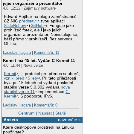
jejich organizér a prezentátor
4.8. 12:22 | Zajímavý software
Edvard Rejthar na blogu zaměstnanců
CZ.NIC
představil
svou aplikaci
SlideRshow
(
GitHub
). Funguje jako
prohlížeč fotek, ale i jako jejich
organizér a prezentátor. Neinstaluje se,
běží přímo v prohlížeči. Bez serveru.
Offline.
Ladislav Hagara
|
Komentářů: 11
Kermit má 45 let. Vydán C-Kermit 11
4.8. 11:44 | Nová verze
Kermit
, tj. protokol pro přenos souborů,
vznikl před 45 lety
. Při této příležitosti
byla po 15 letech od vydání poslední
stabilní verze 9.0.302 vydána
nová
stabilní verze 11
implementace
C-
Kermit
. S podporou IPv6.
Ladislav Hagara
|
Komentářů: 0
Centrum
|
Napsat
|
Starší
Anketa
navrhněte »
Které desktopové prostředí na Linuxu
používáte?