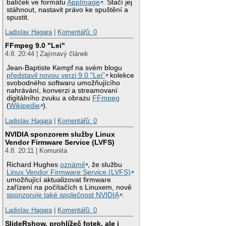
balíček ve formátu
AppImage
. Stačí jej
stáhnout, nastavit právo ke spuštění a
spustit.
Ladislav Hagara
|
Komentářů: 0
FFmpeg 9.0 "Lei"
4.8. 20:44 | Zajímavý článek
Jean-Baptiste Kempf na svém blogu
představil novou verzi 9.0 "Lei"
kolekce
svobodného softwaru umožňujícího
nahrávání, konverzi a streamovaní
digitálního zvuku a obrazu
FFmpeg
(
Wikipedie
).
Ladislav Hagara
|
Komentářů: 0
NVIDIA sponzorem služby Linux
Vendor Firmware Service (LVFS)
4.8. 20:11 | Komunita
Richard Hughes
oznámil
, že službu
Linux Vendor Firmware Service (LVFS)
umožňující aktualizovat firmware
zařízení na počítačích s Linuxem, nově
sponzoruje také společnost NVIDIA
.
Ladislav Hagara
|
Komentářů: 0
SlideRshow, prohlížeč fotek, ale i