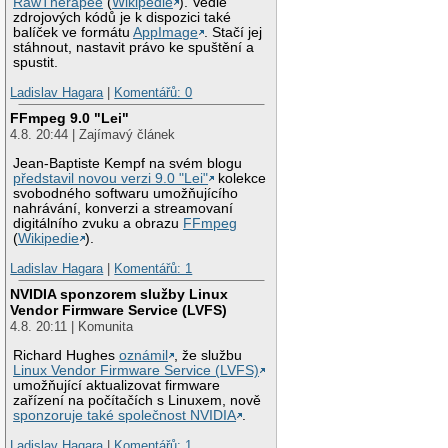
RawTherapee
(
Wikipedie
). Vedle
zdrojových kódů je k dispozici také
balíček ve formátu
AppImage
. Stačí jej
stáhnout, nastavit právo ke spuštění a
spustit.
Ladislav Hagara
|
Komentářů: 0
FFmpeg 9.0 "Lei"
4.8. 20:44 | Zajímavý článek
Jean-Baptiste Kempf na svém blogu
představil novou verzi 9.0 "Lei"
kolekce
svobodného softwaru umožňujícího
nahrávání, konverzi a streamovaní
digitálního zvuku a obrazu
FFmpeg
(
Wikipedie
).
Ladislav Hagara
|
Komentářů: 1
NVIDIA sponzorem služby Linux
Vendor Firmware Service (LVFS)
4.8. 20:11 | Komunita
Richard Hughes
oznámil
, že službu
Linux Vendor Firmware Service (LVFS)
umožňující aktualizovat firmware
zařízení na počítačích s Linuxem, nově
sponzoruje také společnost NVIDIA
.
Ladislav Hagara
|
Komentářů: 1