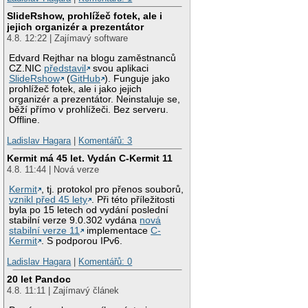
SlideRshow, prohlížeč fotek, ale i
jejich organizér a prezentátor
4.8. 12:22 | Zajímavý software
Edvard Rejthar na blogu zaměstnanců
CZ.NIC
představil
svou aplikaci
SlideRshow
(
GitHub
). Funguje jako
prohlížeč fotek, ale i jako jejich
organizér a prezentátor. Neinstaluje se,
běží přímo v prohlížeči. Bez serveru.
Offline.
Ladislav Hagara
|
Komentářů: 3
Kermit má 45 let. Vydán C-Kermit 11
4.8. 11:44 | Nová verze
Kermit
, tj. protokol pro přenos souborů,
vznikl před 45 lety
. Při této příležitosti
byla po 15 letech od vydání poslední
stabilní verze 9.0.302 vydána
nová
stabilní verze 11
implementace
C-
Kermit
. S podporou IPv6.
Ladislav Hagara
|
Komentářů: 0
20 let Pandoc
4.8. 11:11 | Zajímavý článek