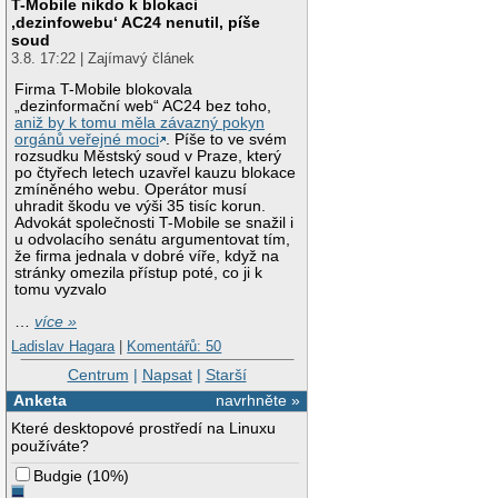
T-Mobile nikdo k blokaci
‚dezinfowebu‘ AC24 nenutil, píše
soud
3.8. 17:22 | Zajímavý článek
Firma T-Mobile blokovala
„dezinformační web“ AC24 bez toho,
aniž by k tomu měla závazný pokyn
orgánů veřejné moci
. Píše to ve svém
rozsudku Městský soud v Praze, který
po čtyřech letech uzavřel kauzu blokace
zmíněného webu. Operátor musí
uhradit škodu ve výši 35 tisíc korun.
Advokát společnosti T-Mobile se snažil i
u odvolacího senátu argumentovat tím,
že firma jednala v dobré víře, když na
stránky omezila přístup poté, co ji k
tomu vyzvalo
…
více »
Ladislav Hagara
|
Komentářů: 50
Centrum
|
Napsat
|
Starší
Anketa
navrhněte »
Které desktopové prostředí na Linuxu
používáte?
Budgie
(
10%
)