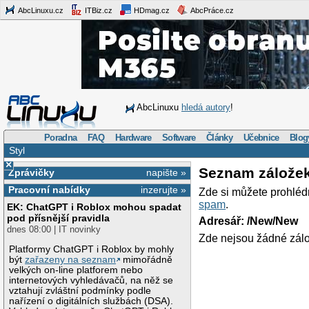
AbcLinuxu.cz
ITBiz.cz
HDmag.cz
AbcPráce.cz
AbcLinuxu
hledá autory
!
Poradna
FAQ
Hardware
Software
Články
Učebnice
Blog
Styl
×
Seznam zálože
Zprávičky
napište »
Pracovní nabídky
inzerujte »
Zde si můžete prohléd
spam
.
EK: ChatGPT i Roblox mohou spadat
pod přísnější pravidla
Adresář: /New/New
dnes 08:00 | IT novinky
Zde nejsou žádné zálo
Platformy ChatGPT i Roblox by mohly
být
zařazeny na seznam
mimořádně
velkých on-line platforem nebo
internetových vyhledávačů, na něž se
vztahují zvláštní podmínky podle
nařízení o digitálních službách (DSA).