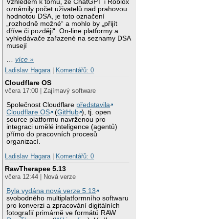
Vzhledem k tomu, že ChatGPT i Roblox
oznámily počet uživatelů nad prahovou
hodnotou DSA, je toto označení
„rozhodně možné“ a mohlo by „přijít
dříve či později“. On-line platformy a
vyhledávače zařazené na seznamy DSA
musejí
…
více »
Ladislav Hagara
|
Komentářů: 0
Cloudflare OS
včera 17:00 | Zajímavý software
Společnost Cloudflare
představila
Cloudflare OS
(
GitHub
), tj. open
source platformu navrženou pro
integraci umělé inteligence (agentů)
přímo do pracovních procesů
organizací.
Ladislav Hagara
|
Komentářů: 0
RawTherapee 5.13
včera 12:44 | Nová verze
Byla vydána nová verze 5.13
svobodného multiplatformního softwaru
pro konverzi a zpracování digitálních
fotografií primárně ve formátů RAW