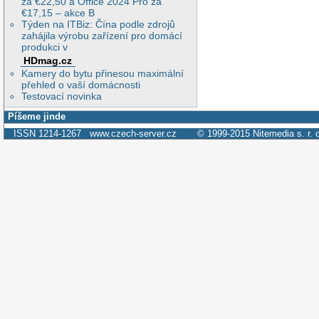
za €22,50 a Office 2024 Pro za
€17,15 – akce B
Týden na ITBiz: Čína podle zdrojů
zahájila výrobu zařízení pro domácí
produkci v
HDmag.cz
Kamery do bytu přinesou maximální
přehled o vaší domácnosti
Testovací novinka
Píšeme jinde
ISSN 1214-1267
www.czech-server.cz
© 1999-2015
Nitemedia s. r. 