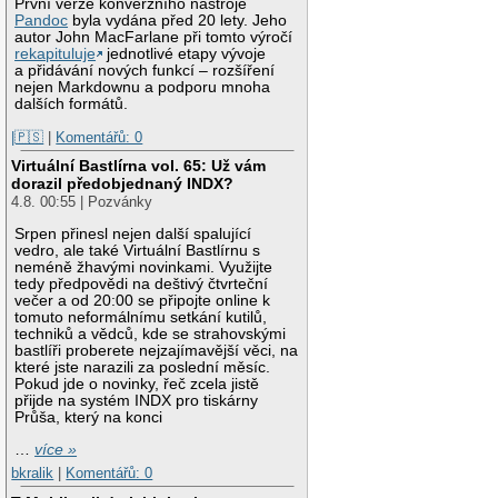
První verze konverzního nástroje
Pandoc
byla vydána před 20 lety. Jeho
autor John MacFarlane při tomto výročí
rekapituluje
jednotlivé etapy vývoje
a přidávání nových funkcí – rozšíření
nejen Markdownu a podporu mnoha
dalších formátů.
|🇵🇸
|
Komentářů: 0
Virtuální Bastlírna vol. 65: Už vám
dorazil předobjednaný INDX?
4.8. 00:55 | Pozvánky
Srpen přinesl nejen další spalující
vedro, ale také Virtuální Bastlírnu s
neméně žhavými novinkami. Využijte
tedy předpovědi na deštivý čtvrteční
večer a od 20:00 se připojte online k
tomuto neformálnímu setkání kutilů,
techniků a vědců, kde se strahovskými
bastlíři proberete nejzajímavější věci, na
které jste narazili za poslední měsíc.
Pokud jde o novinky, řeč zcela jistě
přijde na systém INDX pro tiskárny
Průša, který na konci
…
více »
bkralik
|
Komentářů: 0