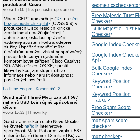
produktech Cisco
seometricscheckerc
včera 16:00 | Bezpečnostní upozornění
Free Majestic Trust F
Vládní CERT upozorňuje (
𝕏
) na
sérii
Checker
bezpečnostních záplat
(CVSS 9.9) v
produktech Cisco řešících kritické
Bulk Majestic Trust F
zranitelnosti umožňující obejití
Checker
autentizace, eskalaci oprávnění,
vzdálené spuštění kódu a odepření
Google Index Checke
služby. Úspěšné zneužití může
útočníkům umožnit získat neoprávněný
Google Index Checke
přístup k dotčeným systémům,
Api
kompromitovat zařízení Cisco Catalyst
SD-WAN a Cisco IOS XE, spustit
Bulk Google Index
libovolný kód, zpřístupnit citlivé
Checker
informace nebo narušit dostupnost
postižených systémů.
Keyword Position
Checker
Ladislav Hagara
|
Komentářů: 2
Keyword Position
Soud nařídil firmě Meta zaplatit 567
Tracker
milionů USD kvůli újmě způsobené
Free Spam Score
dětem
včera 15:33 | IT novinky
Checker
moz spam score
Soud v americkém státě Nové Mexiko
checker
ve čtvrtek
nařídil
internetové
společnosti Meta Platforms zaplatit 567
milionů dolarů (téměř 12 miliard Kč) za
moz checker