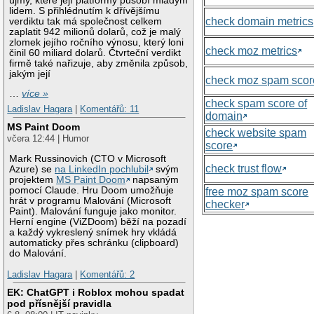
újmy, které její platformy působí mladým
lidem. S přihlédnutím k dřívějšímu
check domain metrics
verdiktu tak má společnost celkem
zaplatit 942 milionů dolarů, což je malý
zlomek jejího ročního výnosu, který loni
check moz metrics
činil 60 miliard dolarů. Čtvrteční verdikt
firmě také nařizuje, aby změnila způsob,
jakým její
check moz spam scor
…
více »
check spam score of
Ladislav Hagara
|
Komentářů: 11
domain
MS Paint Doom
check website spam
včera 12:44 | Humor
score
Mark Russinovich (CTO v Microsoft
check trust flow
Azure) se
na LinkedIn pochlubil
svým
projektem
MS Paint Doom
napsaným
pomocí Claude. Hru Doom umožňuje
free moz spam score
hrát v programu Malování (Microsoft
checker
Paint). Malování funguje jako monitor.
Herní engine (ViZDoom) běží na pozadí
a každý vykreslený snímek hry vkládá
automaticky přes schránku (clipboard)
do Malování.
Ladislav Hagara
|
Komentářů: 2
EK: ChatGPT i Roblox mohou spadat
pod přísnější pravidla