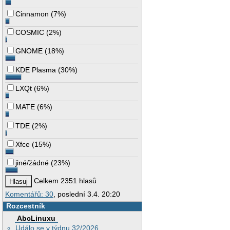
Cinnamon
(
7%
)
COSMIC
(
2%
)
GNOME
(
18%
)
KDE Plasma
(
30%
)
LXQt
(
6%
)
MATE
(
6%
)
TDE
(
2%
)
Xfce
(
15%
)
jiné/žádné
(
23%
)
Celkem 2351 hlasů
Komentářů: 30
, poslední 3.4. 20:20
Rozcestník
AbcLinuxu
Událo se v týdnu 32/2026