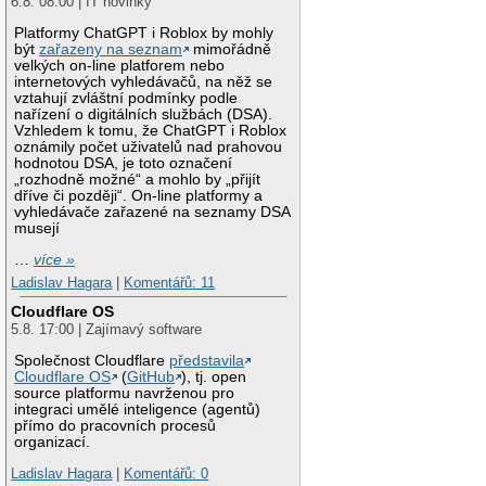
6.8. 08:00 | IT novinky
Platformy ChatGPT i Roblox by mohly
být
zařazeny na seznam
mimořádně
velkých on-line platforem nebo
internetových vyhledávačů, na něž se
vztahují zvláštní podmínky podle
nařízení o digitálních službách (DSA).
Vzhledem k tomu, že ChatGPT i Roblox
oznámily počet uživatelů nad prahovou
hodnotou DSA, je toto označení
„rozhodně možné“ a mohlo by „přijít
dříve či později“. On-line platformy a
vyhledávače zařazené na seznamy DSA
musejí
…
více »
Ladislav Hagara
|
Komentářů: 11
Cloudflare OS
5.8. 17:00 | Zajímavý software
Společnost Cloudflare
představila
Cloudflare OS
(
GitHub
), tj. open
source platformu navrženou pro
integraci umělé inteligence (agentů)
přímo do pracovních procesů
organizací.
Ladislav Hagara
|
Komentářů: 0