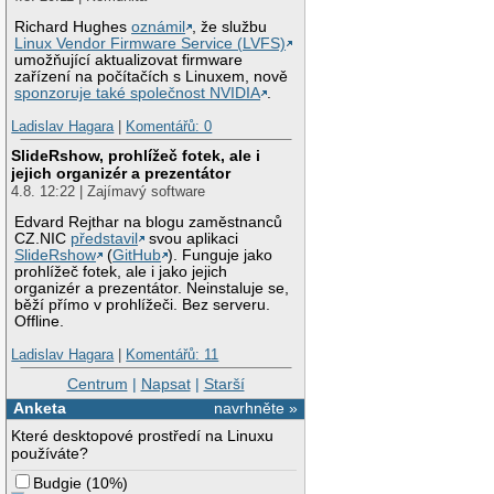
Richard Hughes
oznámil
, že službu
Linux Vendor Firmware Service (LVFS)
umožňující aktualizovat firmware
zařízení na počítačích s Linuxem, nově
sponzoruje také společnost NVIDIA
.
Ladislav Hagara
|
Komentářů: 0
SlideRshow, prohlížeč fotek, ale i
jejich organizér a prezentátor
4.8. 12:22 | Zajímavý software
Edvard Rejthar na blogu zaměstnanců
CZ.NIC
představil
svou aplikaci
SlideRshow
(
GitHub
). Funguje jako
prohlížeč fotek, ale i jako jejich
organizér a prezentátor. Neinstaluje se,
běží přímo v prohlížeči. Bez serveru.
Offline.
Ladislav Hagara
|
Komentářů: 11
Centrum
|
Napsat
|
Starší
Anketa
navrhněte »
Které desktopové prostředí na Linuxu
používáte?
Budgie
(
10%
)