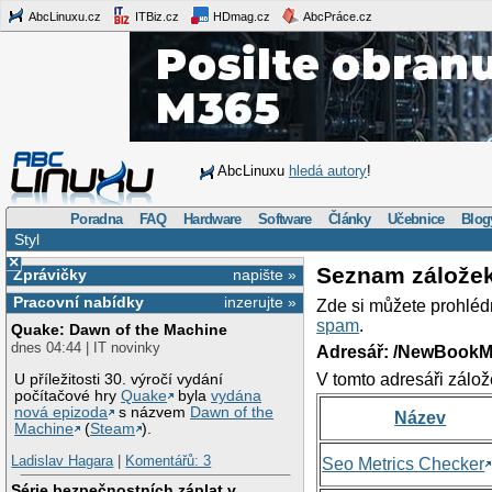
AbcLinuxu.cz
ITBiz.cz
HDmag.cz
AbcPráce.cz
AbcLinuxu
hledá autory
!
Poradna
FAQ
Hardware
Software
Články
Učebnice
Blog
Styl
×
Seznam zálože
Zprávičky
napište »
Pracovní nabídky
inzerujte »
Zde si můžete prohléd
spam
.
Quake: Dawn of the Machine
dnes 04:44 | IT novinky
Adresář: /NewBookM
V tomto adresáři zálož
U příležitosti 30. výročí vydání
počítačové hry
Quake
byla
vydána
nová epizoda
s názvem
Dawn of the
Název
Machine
(
Steam
).
Ladislav Hagara
|
Komentářů: 3
Seo Metrics Checker
Série bezpečnostních záplat v