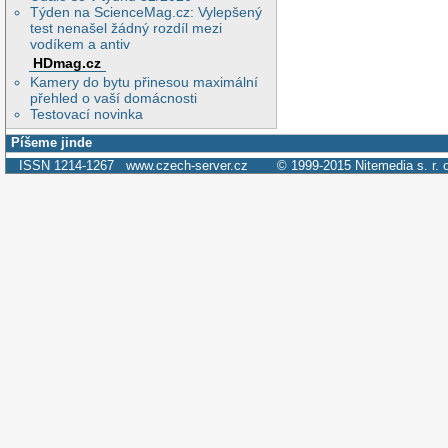
Týden na ScienceMag.cz: Vylepšený
test nenašel žádný rozdíl mezi
vodíkem a antiv
HDmag.cz
Kamery do bytu přinesou maximální
přehled o vaší domácnosti
Testovací novinka
Píšeme jinde
ISSN 1214-1267
www.czech-server.cz
© 1999-2015
Nitemedia s. r. 