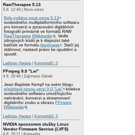
RawTherapee 5.13
5.8. 12:44 | Nová verze
Byla vydána nová verze 5.13
svobodného multiplatformního softwaru
pro konverzi a zpracování digitálních
fotografií primárně ve formátů RAW
RawTherapee
(
Wikipedie
). Vedle
zdrojových kódů je k dispozici také
balíček ve formátu
AppImage
. Stačí jej
stáhnout, nastavit právo ke spuštění a
spustit.
Ladislav Hagara
|
Komentářů: 0
FFmpeg 9.0 "Lei"
4.8. 20:44 | Zajímavý článek
Jean-Baptiste Kempf na svém blogu
představil novou verzi 9.0 "Lei"
kolekce
svobodného softwaru umožňujícího
nahrávání, konverzi a streamovaní
digitálního zvuku a obrazu
FFmpeg
(
Wikipedie
).
Ladislav Hagara
|
Komentářů: 0
NVIDIA sponzorem služby Linux
Vendor Firmware Service (LVFS)
4.8. 20:11 | Komunita