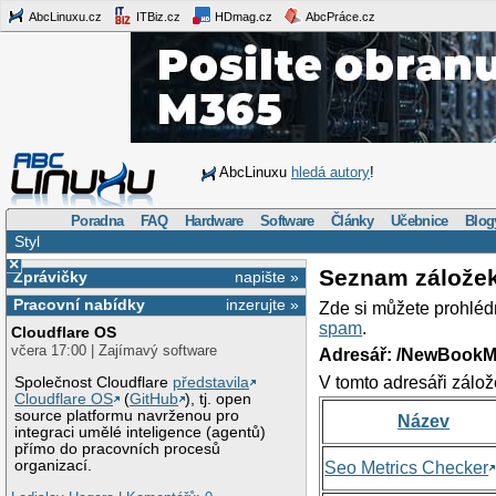
AbcLinuxu.cz
ITBiz.cz
HDmag.cz
AbcPráce.cz
AbcLinuxu
hledá autory
!
Poradna
FAQ
Hardware
Software
Články
Učebnice
Blog
Styl
×
Seznam zálože
Zprávičky
napište »
Pracovní nabídky
inzerujte »
Zde si můžete prohléd
spam
.
Cloudflare OS
včera 17:00 | Zajímavý software
Adresář: /NewBookM
V tomto adresáři zálož
Společnost Cloudflare
představila
Cloudflare OS
(
GitHub
), tj. open
source platformu navrženou pro
Název
integraci umělé inteligence (agentů)
přímo do pracovních procesů
organizací.
Seo Metrics Checker