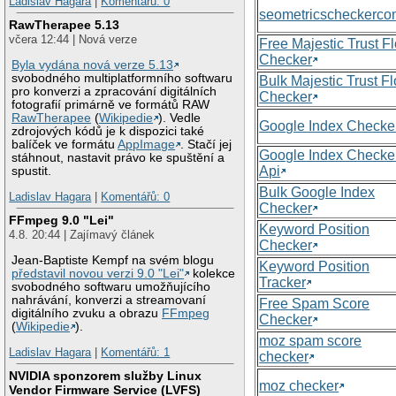
Ladislav Hagara
|
Komentářů: 0
seometricscheckerc
RawTherapee 5.13
včera 12:44 | Nová verze
Free Majestic Trust F
Checker
Byla vydána nová verze 5.13
svobodného multiplatformního softwaru
Bulk Majestic Trust F
pro konverzi a zpracování digitálních
Checker
fotografií primárně ve formátů RAW
RawTherapee
(
Wikipedie
). Vedle
Google Index Checke
zdrojových kódů je k dispozici také
balíček ve formátu
AppImage
. Stačí jej
Google Index Checke
stáhnout, nastavit právo ke spuštění a
Api
spustit.
Bulk Google Index
Ladislav Hagara
|
Komentářů: 0
Checker
FFmpeg 9.0 "Lei"
Keyword Position
4.8. 20:44 | Zajímavý článek
Checker
Jean-Baptiste Kempf na svém blogu
Keyword Position
představil novou verzi 9.0 "Lei"
kolekce
Tracker
svobodného softwaru umožňujícího
nahrávání, konverzi a streamovaní
Free Spam Score
digitálního zvuku a obrazu
FFmpeg
Checker
(
Wikipedie
).
moz spam score
Ladislav Hagara
|
Komentářů: 1
checker
NVIDIA sponzorem služby Linux
moz checker
Vendor Firmware Service (LVFS)