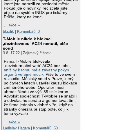
které jste narazili za poslední měsíc.
Pokud jde o novinky, řeč zcela jistě
přijde na systém INDX pro tiskárny
Průša, který na konci
…
více »
bkralik
|
Komentářů: 0
T-Mobile nikdo k blokaci
‚dezinfowebu‘ AC24 nenutil, píše
soud
3.8. 17:22 | Zajímavý článek
Firma T-Mobile blokovala
„dezinformační web“ AC24 bez toho,
aniž by k tomu měla závazný pokyn
orgánů veřejné moci
. Píše to ve svém
rozsudku Městský soud v Praze, který
po čtyřech letech uzavřel kauzu blokace
zmíněného webu. Operátor musí
uhradit škodu ve výši 35 tisíc korun.
Advokát společnosti T-Mobile se snažil i
u odvolacího senátu argumentovat tím,
že firma jednala v dobré víře, když na
stránky omezila přístup poté, co ji k
tomu vyzvalo
…
více »
Ladislav Hagara
|
Komentářů: 50