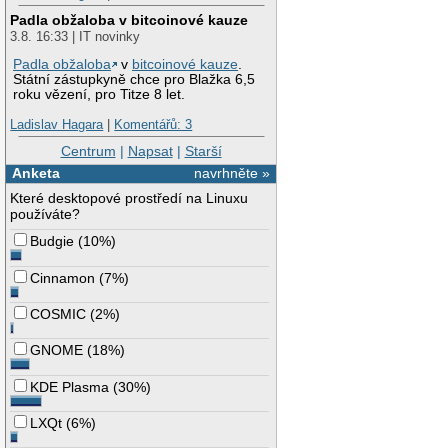
Padla obžaloba v bitcoinové kauze
3.8. 16:33 | IT novinky
Padla obžaloba
v
bitcoinové kauze
.
Státní zástupkyně chce pro Blažka 6,5
roku vězení, pro Titze 8 let.
Ladislav Hagara
|
Komentářů: 3
Centrum
|
Napsat
|
Starší
Anketa
navrhněte »
Které desktopové prostředí na Linuxu
používáte?
Budgie
(
10%
)
Cinnamon
(
7%
)
COSMIC
(
2%
)
GNOME
(
18%
)
KDE Plasma
(
30%
)
LXQt
(
6%
)