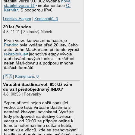
stabilní verze 9.0.302 vydána
nová
stabilní verze 11
implementace
C-
Kermit
. S podporou IPv6.
Ladislav Hagara
|
Komentářů: 0
20 let Pandoc
4.8. 11:11 | Zajímavý článek
První verze konverzního nástroje
Pandoc
byla vydána před 20 lety. Jeho
autor John MacFarlane při tomto výročí
rekapituluje
jednotlivé etapy vývoje
a přidávání nových funkcí – rozšíření
nejen Markdownu a podporu mnoha
dalších formátů.
|🇵🇸
|
Komentářů: 0
Virtuální Bastlírna vol. 65: Už vám
dorazil předobjednaný INDX?
4.8. 00:55 | Pozvánky
Srpen přinesl nejen další spalující
vedro, ale také Virtuální Bastlírnu s
neméně žhavými novinkami. Využijte
tedy předpovědi na deštivý čtvrteční
večer a od 20:00 se připojte online k
tomuto neformálnímu setkání kutilů,
techniků a vědců, kde se strahovskými
bastlíři proberete nejzajímavější věci, na