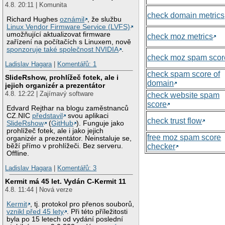
4.8. 20:11 | Komunita
check domain metrics
Richard Hughes
oznámil
, že službu
Linux Vendor Firmware Service (LVFS)
umožňující aktualizovat firmware
check moz metrics
zařízení na počítačích s Linuxem, nově
sponzoruje také společnost NVIDIA
.
check moz spam scor
Ladislav Hagara
|
Komentářů: 1
check spam score of
SlideRshow, prohlížeč fotek, ale i
domain
jejich organizér a prezentátor
4.8. 12:22 | Zajímavý software
check website spam
score
Edvard Rejthar na blogu zaměstnanců
CZ.NIC
představil
svou aplikaci
check trust flow
SlideRshow
(
GitHub
). Funguje jako
prohlížeč fotek, ale i jako jejich
free moz spam score
organizér a prezentátor. Neinstaluje se,
běží přímo v prohlížeči. Bez serveru.
checker
Offline.
Ladislav Hagara
|
Komentářů: 3
Kermit má 45 let. Vydán C-Kermit 11
4.8. 11:44 | Nová verze
Kermit
, tj. protokol pro přenos souborů,
vznikl před 45 lety
. Při této příležitosti
byla po 15 letech od vydání poslední