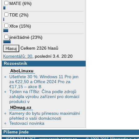
MATE
(
6%
)
TDE
(
2%
)
Xfce
(
15%
)
jiné/žádné
(
23%
)
Celkem 2326 hlasů
Komentářů: 30
, poslední 3.4. 20:20
Rozcestník
AbcLinuxu
Ušetřete 30 %: Windows 11 Pro jen
za €22,50 a Office 2024 Pro za
€17,15 – akce B
Týden na ITBiz: Čína podle zdrojů
zahájila výrobu zařízení pro domácí
produkci v
HDmag.cz
Kamery do bytu přinesou maximální
přehled o vaší domácnosti
Testovací novinka
Píšeme jinde