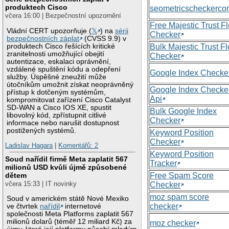
produktech Cisco
seometricscheckerc
včera 16:00 | Bezpečnostní upozornění
Free Majestic Trust F
Vládní CERT upozorňuje (
𝕏
) na
sérii
Checker
bezpečnostních záplat
(CVSS 9.9) v
produktech Cisco řešících kritické
Bulk Majestic Trust F
zranitelnosti umožňující obejití
Checker
autentizace, eskalaci oprávnění,
vzdálené spuštění kódu a odepření
Google Index Checke
služby. Úspěšné zneužití může
útočníkům umožnit získat neoprávněný
Google Index Checke
přístup k dotčeným systémům,
Api
kompromitovat zařízení Cisco Catalyst
SD-WAN a Cisco IOS XE, spustit
Bulk Google Index
libovolný kód, zpřístupnit citlivé
Checker
informace nebo narušit dostupnost
postižených systémů.
Keyword Position
Checker
Ladislav Hagara
|
Komentářů: 2
Keyword Position
Soud nařídil firmě Meta zaplatit 567
Tracker
milionů USD kvůli újmě způsobené
Free Spam Score
dětem
včera 15:33 | IT novinky
Checker
moz spam score
Soud v americkém státě Nové Mexiko
checker
ve čtvrtek
nařídil
internetové
společnosti Meta Platforms zaplatit 567
milionů dolarů (téměř 12 miliard Kč) za
moz checker