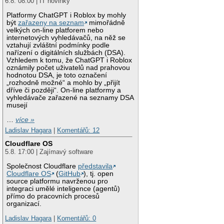
6.8. 08:00 | IT novinky
Platformy ChatGPT i Roblox by mohly
být
zařazeny na seznam
mimořádně
velkých on-line platforem nebo
internetových vyhledávačů, na něž se
vztahují zvláštní podmínky podle
nařízení o digitálních službách (DSA).
Vzhledem k tomu, že ChatGPT i Roblox
oznámily počet uživatelů nad prahovou
hodnotou DSA, je toto označení
„rozhodně možné“ a mohlo by „přijít
dříve či později“. On-line platformy a
vyhledávače zařazené na seznamy DSA
musejí
…
více »
Ladislav Hagara
|
Komentářů: 12
Cloudflare OS
5.8. 17:00 | Zajímavý software
Společnost Cloudflare
představila
Cloudflare OS
(
GitHub
), tj. open
source platformu navrženou pro
integraci umělé inteligence (agentů)
přímo do pracovních procesů
organizací.
Ladislav Hagara
|
Komentářů: 0