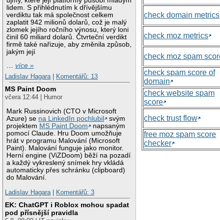
újmy, které její platformy působí mladým
lidem. S přihlédnutím k dřívějšímu
check domain metrics
verdiktu tak má společnost celkem
zaplatit 942 milionů dolarů, což je malý
zlomek jejího ročního výnosu, který loni
check moz metrics
činil 60 miliard dolarů. Čtvrteční verdikt
firmě také nařizuje, aby změnila způsob,
jakým její
check moz spam scor
…
více »
check spam score of
Ladislav Hagara
|
Komentářů: 13
domain
MS Paint Doom
check website spam
včera 12:44 | Humor
score
Mark Russinovich (CTO v Microsoft
check trust flow
Azure) se
na LinkedIn pochlubil
svým
projektem
MS Paint Doom
napsaným
pomocí Claude. Hru Doom umožňuje
free moz spam score
hrát v programu Malování (Microsoft
checker
Paint). Malování funguje jako monitor.
Herní engine (ViZDoom) běží na pozadí
a každý vykreslený snímek hry vkládá
automaticky přes schránku (clipboard)
do Malování.
Ladislav Hagara
|
Komentářů: 3
EK: ChatGPT i Roblox mohou spadat
pod přísnější pravidla