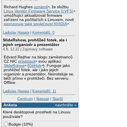
Richard Hughes
oznámil
, že službu
Linux Vendor Firmware Service (LVFS)
umožňující aktualizovat firmware
zařízení na počítačích s Linuxem, nově
sponzoruje také společnost NVIDIA
.
Ladislav Hagara
|
Komentářů: 0
SlideRshow, prohlížeč fotek, ale i
jejich organizér a prezentátor
4.8. 12:22 | Zajímavý software
Edvard Rejthar na blogu zaměstnanců
CZ.NIC
představil
svou aplikaci
SlideRshow
(
GitHub
). Funguje jako
prohlížeč fotek, ale i jako jejich
organizér a prezentátor. Neinstaluje se,
běží přímo v prohlížeči. Bez serveru.
Offline.
Ladislav Hagara
|
Komentářů: 11
Centrum
|
Napsat
|
Starší
Anketa
navrhněte »
Které desktopové prostředí na Linuxu
používáte?
Budgie
(
10%
)