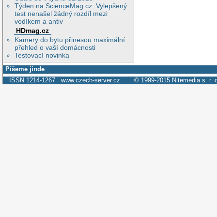
Týden na ScienceMag.cz: Vylepšený
test nenašel žádný rozdíl mezi
vodíkem a antiv
HDmag.cz
Kamery do bytu přinesou maximální
přehled o vaší domácnosti
Testovací novinka
Píšeme jinde
ISSN 1214-1267
www.czech-server.cz
© 1999-2015
Nitemedia s. r. 