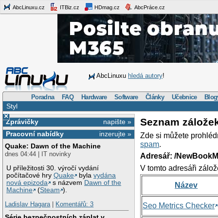
AbcLinuxu.cz
ITBiz.cz
HDmag.cz
AbcPráce.cz
AbcLinuxu
hledá autory
!
Poradna
FAQ
Hardware
Software
Články
Učebnice
Blog
Styl
×
Seznam zálože
Zprávičky
napište »
Pracovní nabídky
inzerujte »
Zde si můžete prohléd
spam
.
Quake: Dawn of the Machine
dnes 04:44 | IT novinky
Adresář: /NewBookM
V tomto adresáři zálož
U příležitosti 30. výročí vydání
počítačové hry
Quake
byla
vydána
nová epizoda
s názvem
Dawn of the
Název
Machine
(
Steam
).
Ladislav Hagara
|
Komentářů: 3
Seo Metrics Checker
Série bezpečnostních záplat v