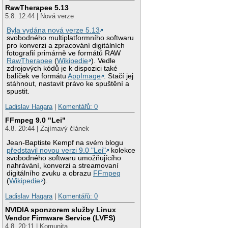
RawTherapee 5.13
5.8. 12:44 | Nová verze
Byla vydána nová verze 5.13
svobodného multiplatformního softwaru
pro konverzi a zpracování digitálních
fotografií primárně ve formátů RAW
RawTherapee
(
Wikipedie
). Vedle
zdrojových kódů je k dispozici také
balíček ve formátu
AppImage
. Stačí jej
stáhnout, nastavit právo ke spuštění a
spustit.
Ladislav Hagara
|
Komentářů: 0
FFmpeg 9.0 "Lei"
4.8. 20:44 | Zajímavý článek
Jean-Baptiste Kempf na svém blogu
představil novou verzi 9.0 "Lei"
kolekce
svobodného softwaru umožňujícího
nahrávání, konverzi a streamovaní
digitálního zvuku a obrazu
FFmpeg
(
Wikipedie
).
Ladislav Hagara
|
Komentářů: 0
NVIDIA sponzorem služby Linux
Vendor Firmware Service (LVFS)
4.8. 20:11 | Komunita