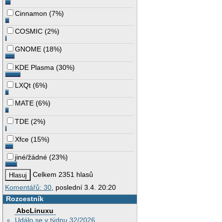
Cinnamon
(
7%
)
COSMIC
(
2%
)
GNOME
(
18%
)
KDE Plasma
(
30%
)
LXQt
(
6%
)
MATE
(
6%
)
TDE
(
2%
)
Xfce
(
15%
)
jiné/žádné
(
23%
)
Celkem 2351 hlasů
Komentářů: 30
, poslední 3.4. 20:20
Rozcestník
AbcLinuxu
Událo se v týdnu 32/2026