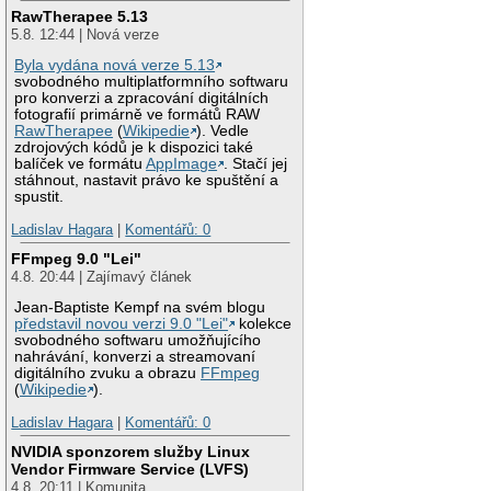
RawTherapee 5.13
5.8. 12:44 | Nová verze
Byla vydána nová verze 5.13
svobodného multiplatformního softwaru
pro konverzi a zpracování digitálních
fotografií primárně ve formátů RAW
RawTherapee
(
Wikipedie
). Vedle
zdrojových kódů je k dispozici také
balíček ve formátu
AppImage
. Stačí jej
stáhnout, nastavit právo ke spuštění a
spustit.
Ladislav Hagara
|
Komentářů: 0
FFmpeg 9.0 "Lei"
4.8. 20:44 | Zajímavý článek
Jean-Baptiste Kempf na svém blogu
představil novou verzi 9.0 "Lei"
kolekce
svobodného softwaru umožňujícího
nahrávání, konverzi a streamovaní
digitálního zvuku a obrazu
FFmpeg
(
Wikipedie
).
Ladislav Hagara
|
Komentářů: 0
NVIDIA sponzorem služby Linux
Vendor Firmware Service (LVFS)
4.8. 20:11 | Komunita