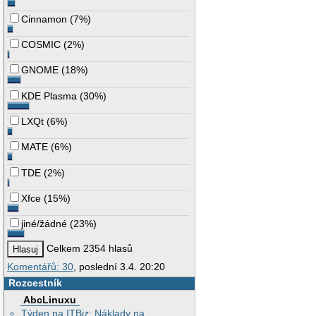
Cinnamon
(
7%
)
COSMIC
(
2%
)
GNOME
(
18%
)
KDE Plasma
(
30%
)
LXQt
(
6%
)
MATE
(
6%
)
TDE
(
2%
)
Xfce
(
15%
)
jiné/žádné
(
23%
)
Celkem 2354 hlasů
Komentářů: 30
, poslední 3.4. 20:20
Rozcestník
AbcLinuxu
Týden na ITBiz: Náklady na