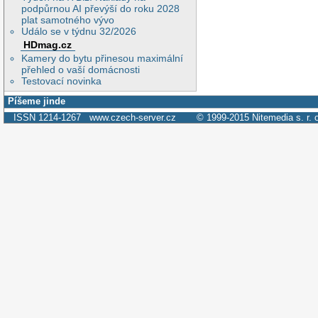
podpůrnou AI převýší do roku 2028
plat samotného vývo
Událo se v týdnu 32/2026
HDmag.cz
Kamery do bytu přinesou maximální
přehled o vaší domácnosti
Testovací novinka
Píšeme jinde
ISSN 1214-1267
www.czech-server.cz
© 1999-2015
Nitemedia s. r. 