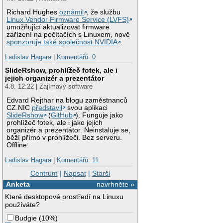
Richard Hughes
oznámil
, že službu
Linux Vendor Firmware Service (LVFS)
umožňující aktualizovat firmware
zařízení na počítačích s Linuxem, nově
sponzoruje také společnost NVIDIA
.
Ladislav Hagara
|
Komentářů: 0
SlideRshow, prohlížeč fotek, ale i
jejich organizér a prezentátor
4.8. 12:22 | Zajímavý software
Edvard Rejthar na blogu zaměstnanců
CZ.NIC
představil
svou aplikaci
SlideRshow
(
GitHub
). Funguje jako
prohlížeč fotek, ale i jako jejich
organizér a prezentátor. Neinstaluje se,
běží přímo v prohlížeči. Bez serveru.
Offline.
Ladislav Hagara
|
Komentářů: 11
Centrum
|
Napsat
|
Starší
Anketa
navrhněte »
Které desktopové prostředí na Linuxu
používáte?
Budgie
(
10%
)