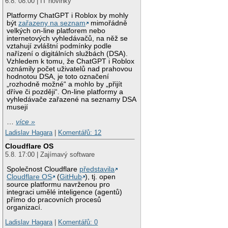
6.8. 08:00 | IT novinky
Platformy ChatGPT i Roblox by mohly
být
zařazeny na seznam
mimořádně
velkých on-line platforem nebo
internetových vyhledávačů, na něž se
vztahují zvláštní podmínky podle
nařízení o digitálních službách (DSA).
Vzhledem k tomu, že ChatGPT i Roblox
oznámily počet uživatelů nad prahovou
hodnotou DSA, je toto označení
„rozhodně možné“ a mohlo by „přijít
dříve či později“. On-line platformy a
vyhledávače zařazené na seznamy DSA
musejí
…
více »
Ladislav Hagara
|
Komentářů: 12
Cloudflare OS
5.8. 17:00 | Zajímavý software
Společnost Cloudflare
představila
Cloudflare OS
(
GitHub
), tj. open
source platformu navrženou pro
integraci umělé inteligence (agentů)
přímo do pracovních procesů
organizací.
Ladislav Hagara
|
Komentářů: 0