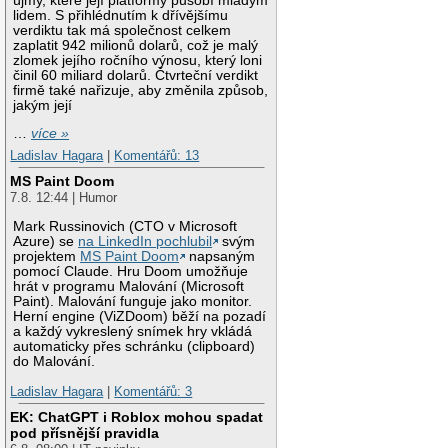
újmy, které její platformy působí mladým
lidem. S přihlédnutím k dřívějšímu
verdiktu tak má společnost celkem
zaplatit 942 milionů dolarů, což je malý
zlomek jejího ročního výnosu, který loni
činil 60 miliard dolarů. Čtvrteční verdikt
firmě také nařizuje, aby změnila způsob,
jakým její
…
více »
Ladislav Hagara
|
Komentářů: 13
MS Paint Doom
7.8. 12:44 | Humor
Mark Russinovich (CTO v Microsoft
Azure) se
na LinkedIn pochlubil
svým
projektem
MS Paint Doom
napsaným
pomocí Claude. Hru Doom umožňuje
hrát v programu Malování (Microsoft
Paint). Malování funguje jako monitor.
Herní engine (ViZDoom) běží na pozadí
a každý vykreslený snímek hry vkládá
automaticky přes schránku (clipboard)
do Malování.
Ladislav Hagara
|
Komentářů: 3
EK: ChatGPT i Roblox mohou spadat
pod přísnější pravidla