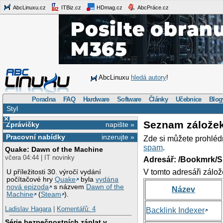
AbcLinuxu.cz
ITBiz.cz
HDmag.cz
AbcPráce.cz
AbcLinuxu
hledá autory
!
Poradna
FAQ
Hardware
Software
Články
Učebnice
Blog
Styl
×
Seznam zálože
Zprávičky
napište »
Pracovní nabídky
inzerujte »
Zde si můžete prohléd
spam
.
Quake: Dawn of the Machine
včera 04:44 | IT novinky
Adresář: /Bookmrk/S
V tomto adresáři zálož
U příležitosti 30. výročí vydání
počítačové hry
Quake
byla
vydána
nová epizoda
s názvem
Dawn of the
Název
Machine
(
Steam
).
Ladislav Hagara
|
Komentářů: 4
Backlink Indexer
Série bezpečnostních záplat v