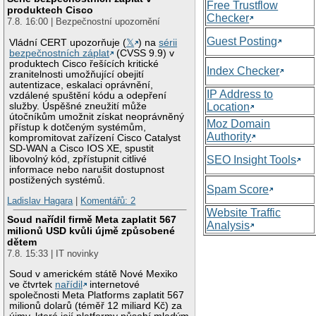
Free Trustflow
produktech Cisco
Checker
7.8. 16:00 | Bezpečnostní upozornění
Guest Posting
Vládní CERT upozorňuje (
𝕏
) na
sérii
bezpečnostních záplat
(CVSS 9.9) v
produktech Cisco řešících kritické
Index Checker
zranitelnosti umožňující obejití
autentizace, eskalaci oprávnění,
IP Address to
vzdálené spuštění kódu a odepření
služby. Úspěšné zneužití může
Location
útočníkům umožnit získat neoprávněný
Moz Domain
přístup k dotčeným systémům,
Authority
kompromitovat zařízení Cisco Catalyst
SD-WAN a Cisco IOS XE, spustit
libovolný kód, zpřístupnit citlivé
SEO Insight Tools
informace nebo narušit dostupnost
postižených systémů.
Spam Score
Ladislav Hagara
|
Komentářů: 2
Website Traffic
Soud nařídil firmě Meta zaplatit 567
Analysis
milionů USD kvůli újmě způsobené
dětem
7.8. 15:33 | IT novinky
Soud v americkém státě Nové Mexiko
ve čtvrtek
nařídil
internetové
společnosti Meta Platforms zaplatit 567
milionů dolarů (téměř 12 miliard Kč) za