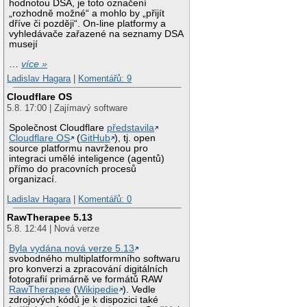
hodnotou DSA, je toto označení
„rozhodně možné“ a mohlo by „přijít
dříve či později“. On-line platformy a
vyhledávače zařazené na seznamy DSA
musejí
…
více »
Ladislav Hagara
|
Komentářů: 9
Cloudflare OS
5.8. 17:00 | Zajímavý software
Společnost Cloudflare
představila
Cloudflare OS
(
GitHub
), tj. open
source platformu navrženou pro
integraci umělé inteligence (agentů)
přímo do pracovních procesů
organizací.
Ladislav Hagara
|
Komentářů: 0
RawTherapee 5.13
5.8. 12:44 | Nová verze
Byla vydána nová verze 5.13
svobodného multiplatformního softwaru
pro konverzi a zpracování digitálních
fotografií primárně ve formátů RAW
RawTherapee
(
Wikipedie
). Vedle
zdrojových kódů je k dispozici také