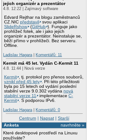
jejich organizér a prezentátor
4.8. 12:22 | Zajímavý software
Edvard Rejthar na blogu zaměstnanců
CZ.NIC
představil
svou aplikaci
SlideRshow
(
GitHub
). Funguje jako
prohlížeč fotek, ale i jako jejich
organizér a prezentátor. Neinstaluje se,
běží přímo v prohlížeči. Bez serveru.
Offline.
Ladislav Hagara
|
Komentářů: 11
Kermit má 45 let. Vydán C-Kermit 11
4.8. 11:44 | Nová verze
Kermit
, tj. protokol pro přenos souborů,
vznikl před 45 lety
. Při této příležitosti
byla po 15 letech od vydání poslední
stabilní verze 9.0.302 vydána
nová
stabilní verze 11
implementace
C-
Kermit
. S podporou IPv6.
Ladislav Hagara
|
Komentářů: 0
Centrum
|
Napsat
|
Starší
Anketa
navrhněte »
Které desktopové prostředí na Linuxu
používáte?