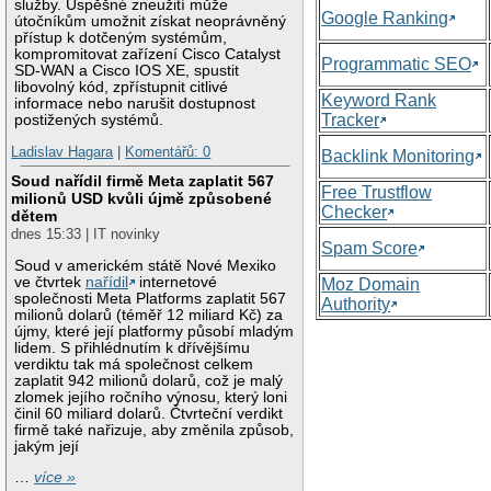
služby. Úspěšné zneužití může
Google Ranking
útočníkům umožnit získat neoprávněný
přístup k dotčeným systémům,
kompromitovat zařízení Cisco Catalyst
Programmatic SEO
SD-WAN a Cisco IOS XE, spustit
libovolný kód, zpřístupnit citlivé
Keyword Rank
informace nebo narušit dostupnost
Tracker
postižených systémů.
Ladislav Hagara
|
Komentářů: 0
Backlink Monitoring
Soud nařídil firmě Meta zaplatit 567
Free Trustflow
milionů USD kvůli újmě způsobené
Checker
dětem
dnes 15:33 | IT novinky
Spam Score
Soud v americkém státě Nové Mexiko
ve čtvrtek
nařídil
internetové
Moz Domain
společnosti Meta Platforms zaplatit 567
Authority
milionů dolarů (téměř 12 miliard Kč) za
újmy, které její platformy působí mladým
lidem. S přihlédnutím k dřívějšímu
verdiktu tak má společnost celkem
zaplatit 942 milionů dolarů, což je malý
zlomek jejího ročního výnosu, který loni
činil 60 miliard dolarů. Čtvrteční verdikt
firmě také nařizuje, aby změnila způsob,
jakým její
…
více »