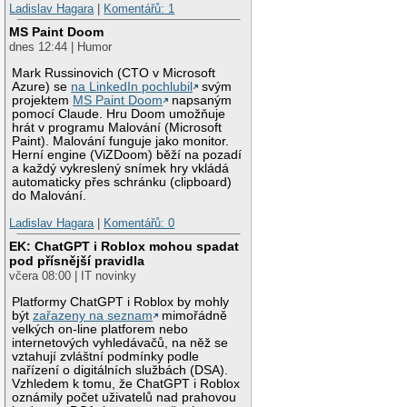
Ladislav Hagara
|
Komentářů: 1
MS Paint Doom
dnes 12:44 | Humor
Mark Russinovich (CTO v Microsoft
Azure) se
na LinkedIn pochlubil
svým
projektem
MS Paint Doom
napsaným
pomocí Claude. Hru Doom umožňuje
hrát v programu Malování (Microsoft
Paint). Malování funguje jako monitor.
Herní engine (ViZDoom) běží na pozadí
a každý vykreslený snímek hry vkládá
automaticky přes schránku (clipboard)
do Malování.
Ladislav Hagara
|
Komentářů: 0
EK: ChatGPT i Roblox mohou spadat
pod přísnější pravidla
včera 08:00 | IT novinky
Platformy ChatGPT i Roblox by mohly
být
zařazeny na seznam
mimořádně
velkých on-line platforem nebo
internetových vyhledávačů, na něž se
vztahují zvláštní podmínky podle
nařízení o digitálních službách (DSA).
Vzhledem k tomu, že ChatGPT i Roblox
oznámily počet uživatelů nad prahovou