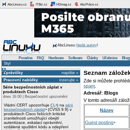
AbcLinuxu.cz
ITBiz.cz
HDmag.cz
AbcPráce.cz
AbcLinuxu
hledá autory
!
Poradna
FAQ
Hardware
Software
Články
Učebnice
Blog
Styl
×
Seznam zálože
Zprávičky
napište »
Pracovní nabídky
inzerujte »
Zde si můžete prohléd
spam
.
Série bezpečnostních záplat v
produktech Cisco
Adresář: /Blogs
dnes 16:00 | Bezpečnostní upozornění
V tomto adresáři zálož
Vládní CERT upozorňuje (
𝕏
) na
sérii
bezpečnostních záplat
(CVSS 9.9) v
Název
produktech Cisco řešících kritické
zranitelnosti umožňující obejití
Guest posting
autentizace, eskalaci oprávnění,
vzdálené spuštění kódu a odepření