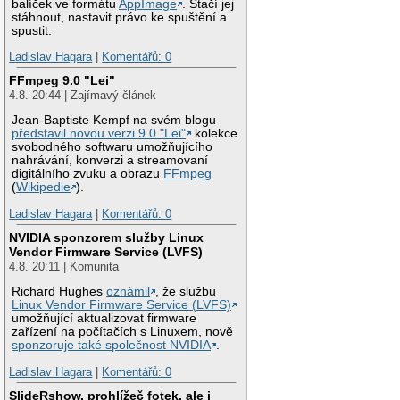
balíček ve formátu
AppImage
. Stačí jej
stáhnout, nastavit právo ke spuštění a
spustit.
Ladislav Hagara
|
Komentářů: 0
FFmpeg 9.0 "Lei"
4.8. 20:44 | Zajímavý článek
Jean-Baptiste Kempf na svém blogu
představil novou verzi 9.0 "Lei"
kolekce
svobodného softwaru umožňujícího
nahrávání, konverzi a streamovaní
digitálního zvuku a obrazu
FFmpeg
(
Wikipedie
).
Ladislav Hagara
|
Komentářů: 0
NVIDIA sponzorem služby Linux
Vendor Firmware Service (LVFS)
4.8. 20:11 | Komunita
Richard Hughes
oznámil
, že službu
Linux Vendor Firmware Service (LVFS)
umožňující aktualizovat firmware
zařízení na počítačích s Linuxem, nově
sponzoruje také společnost NVIDIA
.
Ladislav Hagara
|
Komentářů: 0
SlideRshow, prohlížeč fotek, ale i