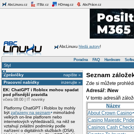
AbcLinuxu.cz
ITBiz.cz
HDmag.cz
AbcPráce.cz
AbcLinuxu
hledá autory
!
Poradna
FAQ
Hardware
Softw
Styl
×
Seznam zálože
Zprávičky
napište »
Pracovní nabídky
inzerujte »
Zde si můžete prohléd
EK: ChatGPT i Roblox mohou spadat
Adresář: /New
pod přísnější pravidla
V tomto adresáři zálož
včera 08:00 | IT novinky
Název
Platformy ChatGPT i Roblox by mohly
být
zařazeny na seznam
mimořádně
About Crown Casino
velkých on-line platforem nebo
Casino Majestic Prid
internetových vyhledávačů, na něž se
vztahují zvláštní podmínky podle
Casinos Cash Check
nařízení o digitálních službách (DSA).