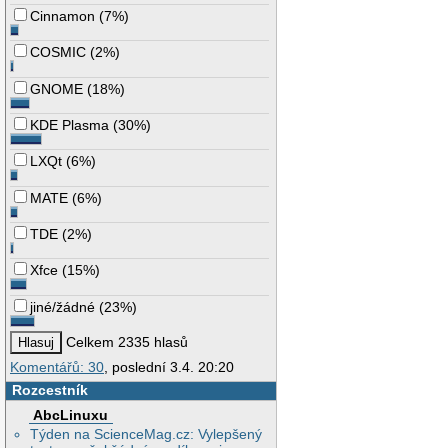
Cinnamon
(
7%
)
COSMIC
(
2%
)
GNOME
(
18%
)
KDE Plasma
(
30%
)
LXQt
(
6%
)
MATE
(
6%
)
TDE
(
2%
)
Xfce
(
15%
)
jiné/žádné
(
23%
)
Celkem 2335 hlasů
Komentářů: 30
, poslední 3.4. 20:20
Rozcestník
AbcLinuxu
Týden na ScienceMag.cz: Vylepšený