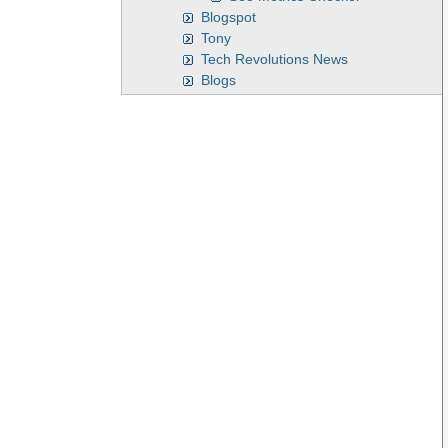
Blogspot
Tony
Tech Revolutions News
Blogs