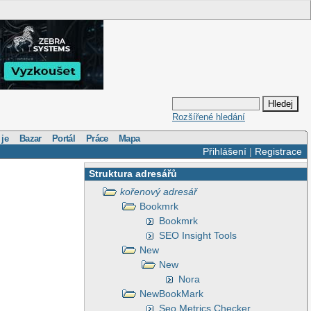
Rozšířené hledání
 je
Bazar
Portál
Práce
Mapa
Přihlášení
|
Registrace
Struktura adresářů
kořenový adresář
Bookmrk
Bookmrk
SEO Insight Tools
New
New
Nora
NewBookMark
Seo Metrics Checker