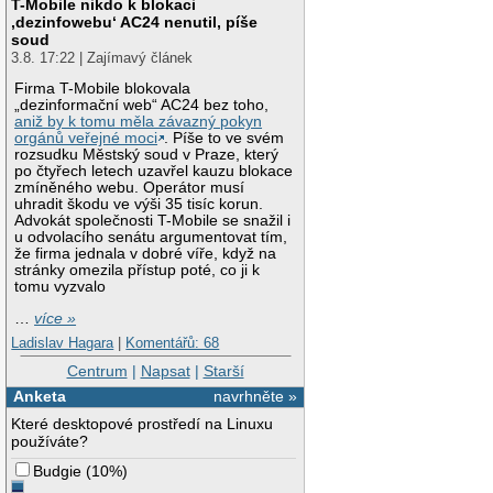
T-Mobile nikdo k blokaci
‚dezinfowebu‘ AC24 nenutil, píše
soud
3.8. 17:22 | Zajímavý článek
Firma T-Mobile blokovala
„dezinformační web“ AC24 bez toho,
aniž by k tomu měla závazný pokyn
orgánů veřejné moci
. Píše to ve svém
rozsudku Městský soud v Praze, který
po čtyřech letech uzavřel kauzu blokace
zmíněného webu. Operátor musí
uhradit škodu ve výši 35 tisíc korun.
Advokát společnosti T-Mobile se snažil i
u odvolacího senátu argumentovat tím,
že firma jednala v dobré víře, když na
stránky omezila přístup poté, co ji k
tomu vyzvalo
…
více »
Ladislav Hagara
|
Komentářů: 68
Centrum
|
Napsat
|
Starší
Anketa
navrhněte »
Které desktopové prostředí na Linuxu
používáte?
Budgie
(
10%
)