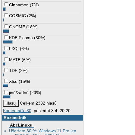
Cinnamon
(
7%
)
COSMIC
(
2%
)
GNOME
(
18%
)
KDE Plasma
(
30%
)
LXQt
(
6%
)
MATE
(
6%
)
TDE
(
2%
)
Xfce
(
15%
)
jiné/žádné
(
23%
)
Celkem 2332 hlasů
Komentářů: 30
, poslední 3.4. 20:20
Rozcestník
AbcLinuxu
Ušetřete 30 %: Windows 11 Pro jen