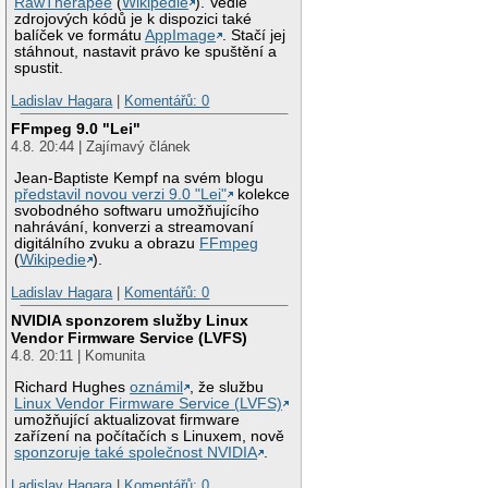
RawTherapee
(
Wikipedie
). Vedle
zdrojových kódů je k dispozici také
balíček ve formátu
AppImage
. Stačí jej
stáhnout, nastavit právo ke spuštění a
spustit.
Ladislav Hagara
|
Komentářů: 0
FFmpeg 9.0 "Lei"
4.8. 20:44 | Zajímavý článek
Jean-Baptiste Kempf na svém blogu
představil novou verzi 9.0 "Lei"
kolekce
svobodného softwaru umožňujícího
nahrávání, konverzi a streamovaní
digitálního zvuku a obrazu
FFmpeg
(
Wikipedie
).
Ladislav Hagara
|
Komentářů: 0
NVIDIA sponzorem služby Linux
Vendor Firmware Service (LVFS)
4.8. 20:11 | Komunita
Richard Hughes
oznámil
, že službu
Linux Vendor Firmware Service (LVFS)
umožňující aktualizovat firmware
zařízení na počítačích s Linuxem, nově
sponzoruje také společnost NVIDIA
.
Ladislav Hagara
|
Komentářů: 0