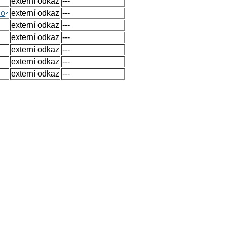
externí odkaz
---
no
externí odkaz
---
externí odkaz
---
externí odkaz
---
externí odkaz
---
externí odkaz
---
externí odkaz
---