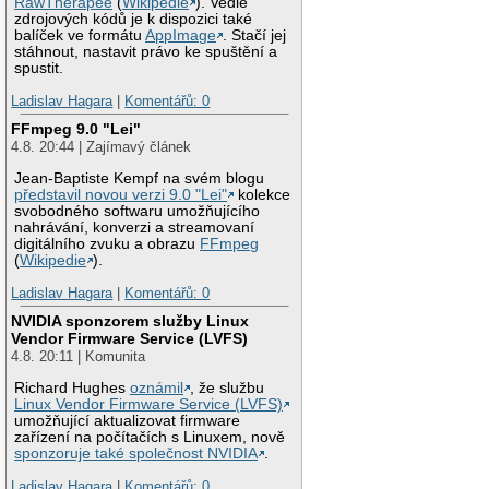
RawTherapee
(
Wikipedie
). Vedle
zdrojových kódů je k dispozici také
balíček ve formátu
AppImage
. Stačí jej
stáhnout, nastavit právo ke spuštění a
spustit.
Ladislav Hagara
|
Komentářů: 0
FFmpeg 9.0 "Lei"
4.8. 20:44 | Zajímavý článek
Jean-Baptiste Kempf na svém blogu
představil novou verzi 9.0 "Lei"
kolekce
svobodného softwaru umožňujícího
nahrávání, konverzi a streamovaní
digitálního zvuku a obrazu
FFmpeg
(
Wikipedie
).
Ladislav Hagara
|
Komentářů: 0
NVIDIA sponzorem služby Linux
Vendor Firmware Service (LVFS)
4.8. 20:11 | Komunita
Richard Hughes
oznámil
, že službu
Linux Vendor Firmware Service (LVFS)
umožňující aktualizovat firmware
zařízení na počítačích s Linuxem, nově
sponzoruje také společnost NVIDIA
.
Ladislav Hagara
|
Komentářů: 0