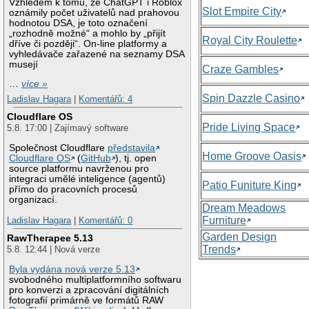
Vzhledem k tomu, že ChatGPT i Roblox
Slot Empire City
oznámily počet uživatelů nad prahovou
hodnotou DSA, je toto označení
„rozhodně možné“ a mohlo by „přijít
Royal City Roulette
dříve či později“. On-line platformy a
vyhledávače zařazené na seznamy DSA
musejí
Craze Gambles
…
více »
Spin Dazzle Casino
Ladislav Hagara
|
Komentářů: 4
Cloudflare OS
Pride Living Space
5.8. 17:00 | Zajímavý software
Společnost Cloudflare
představila
Home Groove Oasis
Cloudflare OS
(
GitHub
), tj. open
source platformu navrženou pro
integraci umělé inteligence (agentů)
Patio Funiture King
přímo do pracovních procesů
organizací.
Dream Meadows
Furniture
Ladislav Hagara
|
Komentářů: 0
Garden Design
RawTherapee 5.13
Trends
5.8. 12:44 | Nová verze
Byla vydána nová verze 5.13
svobodného multiplatformního softwaru
pro konverzi a zpracování digitálních
fotografií primárně ve formátů RAW