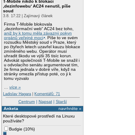
T-Mobile nikdo k blokaci
‚dezinfowebu‘ AC24 nenutil, píše
soud
3.8. 17:22 | Zajímavý článek
Firma T-Mobile blokovala
„dezinformační web“ AC24 bez toho,
aniž by k tomu měla závazný pokyn
orgánů veřejné moci
. Píše to ve svém
rozsudku Městský soud v Praze, který
po čtyřech letech uzavřel kauzu blokace
zmíněného webu. Operátor musí
uhradit škodu ve výši 35 tisíc korun.
Advokát společnosti T-Mobile se snažil i
u odvolacího senátu argumentovat tím,
že firma jednala v dobré víře, když na
stránky omezila přístup poté, co ji k
tomu vyzvalo
…
více »
Ladislav Hagara
|
Komentářů: 71
Centrum
|
Napsat
|
Starší
Anketa
navrhněte »
Které desktopové prostředí na Linuxu
používáte?
Budgie
(
10%
)