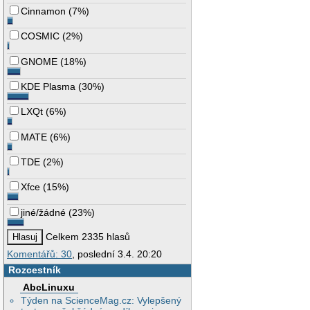
Cinnamon
(
7%
)
COSMIC
(
2%
)
GNOME
(
18%
)
KDE Plasma
(
30%
)
LXQt
(
6%
)
MATE
(
6%
)
TDE
(
2%
)
Xfce
(
15%
)
jiné/žádné
(
23%
)
Celkem 2335 hlasů
Komentářů: 30
, poslední 3.4. 20:20
Rozcestník
AbcLinuxu
Týden na ScienceMag.cz: Vylepšený