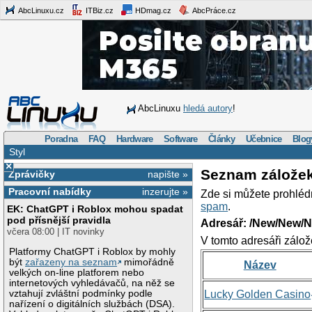
AbcLinuxu.cz
ITBiz.cz
HDmag.cz
AbcPráce.cz
AbcLinuxu
hledá autory
!
Poradna
FAQ
Hardware
Software
Články
Učebnice
Blog
Styl
×
Seznam zálože
Zprávičky
napište »
Pracovní nabídky
inzerujte »
Zde si můžete prohléd
spam
.
EK: ChatGPT i Roblox mohou spadat
pod přísnější pravidla
Adresář: /New/New/N
včera 08:00 | IT novinky
V tomto adresáři zálož
Platformy ChatGPT i Roblox by mohly
být
zařazeny na seznam
mimořádně
Název
velkých on-line platforem nebo
internetových vyhledávačů, na něž se
vztahují zvláštní podmínky podle
Lucky Golden Casino
nařízení o digitálních službách (DSA).