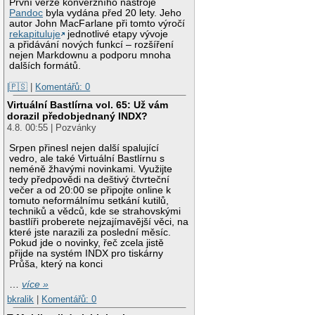
První verze konverzního nástroje
Pandoc
byla vydána před 20 lety. Jeho
autor John MacFarlane při tomto výročí
rekapituluje
jednotlivé etapy vývoje
a přidávání nových funkcí – rozšíření
nejen Markdownu a podporu mnoha
dalších formátů.
|🇵🇸
|
Komentářů: 0
Virtuální Bastlírna vol. 65: Už vám
dorazil předobjednaný INDX?
4.8. 00:55 | Pozvánky
Srpen přinesl nejen další spalující
vedro, ale také Virtuální Bastlírnu s
neméně žhavými novinkami. Využijte
tedy předpovědi na deštivý čtvrteční
večer a od 20:00 se připojte online k
tomuto neformálnímu setkání kutilů,
techniků a vědců, kde se strahovskými
bastlíři proberete nejzajímavější věci, na
které jste narazili za poslední měsíc.
Pokud jde o novinky, řeč zcela jistě
přijde na systém INDX pro tiskárny
Průša, který na konci
…
více »
bkralik
|
Komentářů: 0