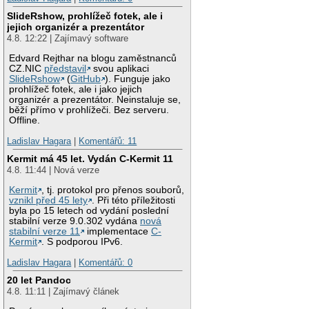
SlideRshow, prohlížeč fotek, ale i
jejich organizér a prezentátor
4.8. 12:22 | Zajímavý software
Edvard Rejthar na blogu zaměstnanců
CZ.NIC
představil
svou aplikaci
SlideRshow
(
GitHub
). Funguje jako
prohlížeč fotek, ale i jako jejich
organizér a prezentátor. Neinstaluje se,
běží přímo v prohlížeči. Bez serveru.
Offline.
Ladislav Hagara
|
Komentářů: 11
Kermit má 45 let. Vydán C-Kermit 11
4.8. 11:44 | Nová verze
Kermit
, tj. protokol pro přenos souborů,
vznikl před 45 lety
. Při této příležitosti
byla po 15 letech od vydání poslední
stabilní verze 9.0.302 vydána
nová
stabilní verze 11
implementace
C-
Kermit
. S podporou IPv6.
Ladislav Hagara
|
Komentářů: 0
20 let Pandoc
4.8. 11:11 | Zajímavý článek