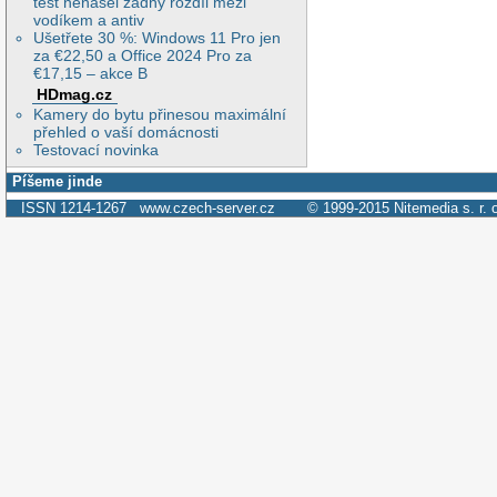
test nenašel žádný rozdíl mezi
vodíkem a antiv
Ušetřete 30 %: Windows 11 Pro jen
za €22,50 a Office 2024 Pro za
€17,15 – akce B
HDmag.cz
Kamery do bytu přinesou maximální
přehled o vaší domácnosti
Testovací novinka
Píšeme jinde
ISSN 1214-1267
www.czech-server.cz
© 1999-2015
Nitemedia s. r. 