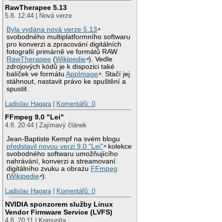
RawTherapee 5.13
5.8. 12:44 | Nová verze
Byla vydána nová verze 5.13
svobodného multiplatformního softwaru
pro konverzi a zpracování digitálních
fotografií primárně ve formátů RAW
RawTherapee
(
Wikipedie
). Vedle
zdrojových kódů je k dispozici také
balíček ve formátu
AppImage
. Stačí jej
stáhnout, nastavit právo ke spuštění a
spustit.
Ladislav Hagara
|
Komentářů: 0
FFmpeg 9.0 "Lei"
4.8. 20:44 | Zajímavý článek
Jean-Baptiste Kempf na svém blogu
představil novou verzi 9.0 "Lei"
kolekce
svobodného softwaru umožňujícího
nahrávání, konverzi a streamovaní
digitálního zvuku a obrazu
FFmpeg
(
Wikipedie
).
Ladislav Hagara
|
Komentářů: 0
NVIDIA sponzorem služby Linux
Vendor Firmware Service (LVFS)
4.8. 20:11 | Komunita