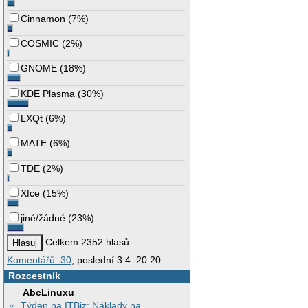
Cinnamon
(
7%
)
COSMIC
(
2%
)
GNOME
(
18%
)
KDE Plasma
(
30%
)
LXQt
(
6%
)
MATE
(
6%
)
TDE
(
2%
)
Xfce
(
15%
)
jiné/žádné
(
23%
)
Celkem 2352 hlasů
Komentářů: 30
, poslední 3.4. 20:20
Rozcestník
AbcLinuxu
Týden na ITBiz: Náklady na