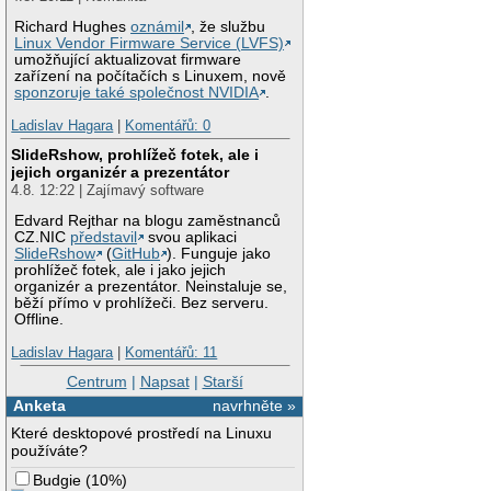
Richard Hughes
oznámil
, že službu
Linux Vendor Firmware Service (LVFS)
umožňující aktualizovat firmware
zařízení na počítačích s Linuxem, nově
sponzoruje také společnost NVIDIA
.
Ladislav Hagara
|
Komentářů: 0
SlideRshow, prohlížeč fotek, ale i
jejich organizér a prezentátor
4.8. 12:22 | Zajímavý software
Edvard Rejthar na blogu zaměstnanců
CZ.NIC
představil
svou aplikaci
SlideRshow
(
GitHub
). Funguje jako
prohlížeč fotek, ale i jako jejich
organizér a prezentátor. Neinstaluje se,
běží přímo v prohlížeči. Bez serveru.
Offline.
Ladislav Hagara
|
Komentářů: 11
Centrum
|
Napsat
|
Starší
Anketa
navrhněte »
Které desktopové prostředí na Linuxu
používáte?
Budgie
(
10%
)