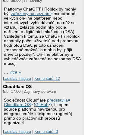
6.8. 08:00 | IT novinky
Platformy ChatGPT i Roblox by mohly
být
zařazeny na seznam
mimořádně
velkých on-line platforem nebo
internetových vyhledávačů, na něž se
vztahují zvláštní podmínky podle
nařízení o digitálních službách (DSA).
Vzhledem k tomu, že ChatGPT i Roblox
oznámily počet uživatelů nad prahovou
hodnotou DSA, je toto označení
„rozhodně možné“ a mohlo by „přijít
dříve či později“. On-line platformy a
vyhledávače zařazené na seznamy DSA
musejí
…
více »
Ladislav Hagara
|
Komentářů: 12
Cloudflare OS
5.8. 17:00 | Zajímavý software
Společnost Cloudflare
představila
Cloudflare OS
(
GitHub
), tj. open
source platformu navrženou pro
integraci umělé inteligence (agentů)
přímo do pracovních procesů
organizací.
Ladislav Hagara
|
Komentářů: 0