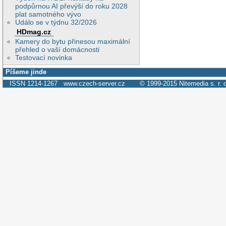
podpůrnou AI převýší do roku 2028
plat samotného vývo
Událo se v týdnu 32/2026
HDmag.cz
Kamery do bytu přinesou maximální
přehled o vaší domácnosti
Testovací novinka
Píšeme jinde
ISSN 1214-1267
www.czech-server.cz
© 1999-2015
Nitemedia s. r. 