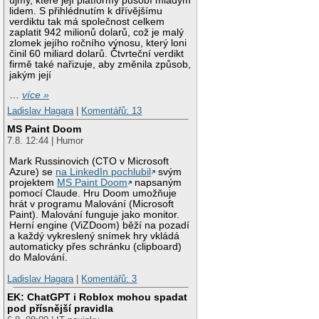
újmy, které její platformy působí mladým
lidem. S přihlédnutím k dřívějšímu
verdiktu tak má společnost celkem
zaplatit 942 milionů dolarů, což je malý
zlomek jejího ročního výnosu, který loni
činil 60 miliard dolarů. Čtvrteční verdikt
firmě také nařizuje, aby změnila způsob,
jakým její
…
více »
Ladislav Hagara
|
Komentářů: 13
MS Paint Doom
7.8. 12:44 | Humor
Mark Russinovich (CTO v Microsoft
Azure) se
na LinkedIn pochlubil
svým
projektem
MS Paint Doom
napsaným
pomocí Claude. Hru Doom umožňuje
hrát v programu Malování (Microsoft
Paint). Malování funguje jako monitor.
Herní engine (ViZDoom) běží na pozadí
a každý vykreslený snímek hry vkládá
automaticky přes schránku (clipboard)
do Malování.
Ladislav Hagara
|
Komentářů: 3
EK: ChatGPT i Roblox mohou spadat
pod přísnější pravidla