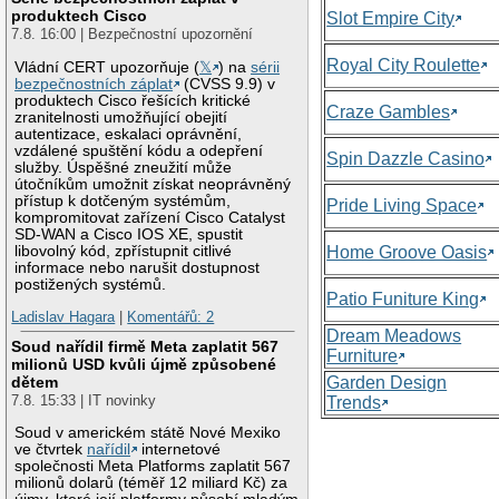
produktech Cisco
Slot Empire City
7.8. 16:00 | Bezpečnostní upozornění
Royal City Roulette
Vládní CERT upozorňuje (
𝕏
) na
sérii
bezpečnostních záplat
(CVSS 9.9) v
produktech Cisco řešících kritické
Craze Gambles
zranitelnosti umožňující obejití
autentizace, eskalaci oprávnění,
vzdálené spuštění kódu a odepření
Spin Dazzle Casino
služby. Úspěšné zneužití může
útočníkům umožnit získat neoprávněný
přístup k dotčeným systémům,
Pride Living Space
kompromitovat zařízení Cisco Catalyst
SD-WAN a Cisco IOS XE, spustit
libovolný kód, zpřístupnit citlivé
Home Groove Oasis
informace nebo narušit dostupnost
postižených systémů.
Patio Funiture King
Ladislav Hagara
|
Komentářů: 2
Dream Meadows
Soud nařídil firmě Meta zaplatit 567
Furniture
milionů USD kvůli újmě způsobené
Garden Design
dětem
7.8. 15:33 | IT novinky
Trends
Soud v americkém státě Nové Mexiko
ve čtvrtek
nařídil
internetové
společnosti Meta Platforms zaplatit 567
milionů dolarů (téměř 12 miliard Kč) za