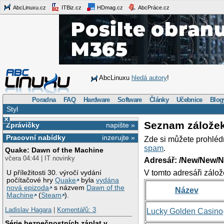
AbcLinuxu.cz
ITBiz.cz
HDmag.cz
AbcPráce.cz
AbcLinuxu
hledá autory
!
Poradna
FAQ
Hardware
Software
Články
Učebnice
Blog
Styl
×
Seznam zálože
Zprávičky
napište »
Pracovní nabídky
inzerujte »
Zde si můžete prohléd
spam
.
Quake: Dawn of the Machine
včera 04:44 | IT novinky
Adresář: /New/New/N
V tomto adresáři zálož
U příležitosti 30. výročí vydání
počítačové hry
Quake
byla
vydána
nová epizoda
s názvem
Dawn of the
Název
Machine
(
Steam
).
Ladislav Hagara
|
Komentářů: 3
Lucky Golden Casino
Série bezpečnostních záplat v