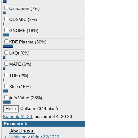
Cinnamon
(
7%
)
COSMIC
(
2%
)
GNOME
(
18%
)
KDE Plasma
(
30%
)
LXQt
(
6%
)
MATE
(
6%
)
TDE
(
2%
)
Xfce
(
15%
)
jiné/žádné
(
23%
)
Celkem 2344 hlasů
Komentářů: 30
, poslední 3.4. 20:20
Rozcestník
AbcLinuxu
Událo se v týdnu 32/2026