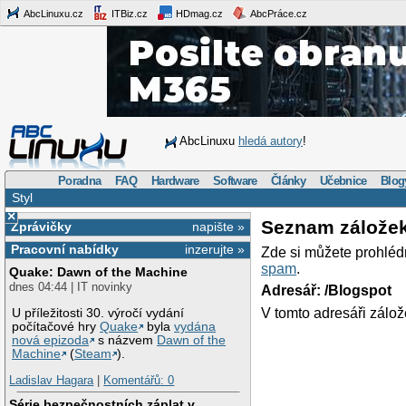
AbcLinuxu.cz
ITBiz.cz
HDmag.cz
AbcPráce.cz
AbcLinuxu
hledá autory
!
Poradna
FAQ
Hardware
Software
Články
Učebnice
Blog
Styl
×
Seznam zálože
Zprávičky
napište »
Pracovní nabídky
inzerujte »
Zde si můžete prohléd
spam
.
Quake: Dawn of the Machine
dnes 04:44 | IT novinky
Adresář: /Blogspot
V tomto adresáři zálož
U příležitosti 30. výročí vydání
počítačové hry
Quake
byla
vydána
nová epizoda
s názvem
Dawn of the
Machine
(
Steam
).
Ladislav Hagara
|
Komentářů: 0
Série bezpečnostních záplat v