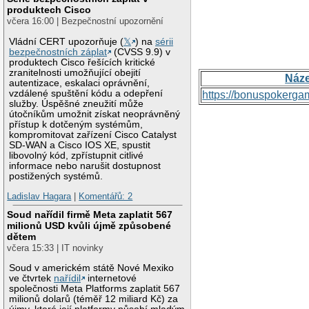
produktech Cisco
včera 16:00 | Bezpečnostní upozornění
Vládní CERT upozorňuje (
𝕏
) na
sérii
bezpečnostních záplat
(CVSS 9.9) v
produktech Cisco řešících kritické
zranitelnosti umožňující obejití
Náz
autentizace, eskalaci oprávnění,
vzdálené spuštění kódu a odepření
https://bonuspokerga
služby. Úspěšné zneužití může
útočníkům umožnit získat neoprávněný
přístup k dotčeným systémům,
kompromitovat zařízení Cisco Catalyst
SD-WAN a Cisco IOS XE, spustit
libovolný kód, zpřístupnit citlivé
informace nebo narušit dostupnost
postižených systémů.
Ladislav Hagara
|
Komentářů: 2
Soud nařídil firmě Meta zaplatit 567
milionů USD kvůli újmě způsobené
dětem
včera 15:33 | IT novinky
Soud v americkém státě Nové Mexiko
ve čtvrtek
nařídil
internetové
společnosti Meta Platforms zaplatit 567
milionů dolarů (téměř 12 miliard Kč) za