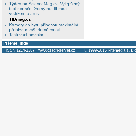
Týden na ScienceMag.cz: Vylepšený
test nenašel žádný rozdíl mezi
vodíkem a antiv
HDmag.cz
Kamery do bytu přinesou maximální
přehled o vaší domácnosti
Testovací novinka
Píšeme jinde
ISSN 1214-1267
www.czech-server.cz
© 1999-2015
Nitemedia s. r. 