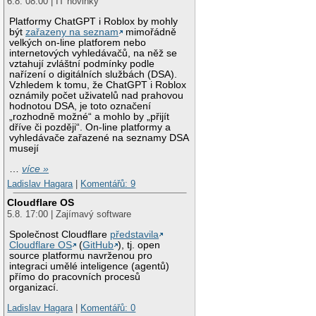
6.8. 08:00 | IT novinky
Platformy ChatGPT i Roblox by mohly
být
zařazeny na seznam
mimořádně
velkých on-line platforem nebo
internetových vyhledávačů, na něž se
vztahují zvláštní podmínky podle
nařízení o digitálních službách (DSA).
Vzhledem k tomu, že ChatGPT i Roblox
oznámily počet uživatelů nad prahovou
hodnotou DSA, je toto označení
„rozhodně možné“ a mohlo by „přijít
dříve či později“. On-line platformy a
vyhledávače zařazené na seznamy DSA
musejí
…
více »
Ladislav Hagara
|
Komentářů: 9
Cloudflare OS
5.8. 17:00 | Zajímavý software
Společnost Cloudflare
představila
Cloudflare OS
(
GitHub
), tj. open
source platformu navrženou pro
integraci umělé inteligence (agentů)
přímo do pracovních procesů
organizací.
Ladislav Hagara
|
Komentářů: 0