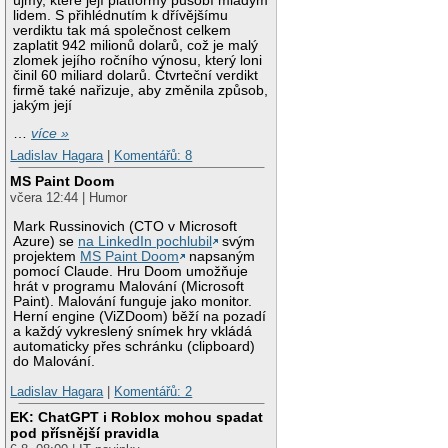
újmy, které její platformy působí mladým
lidem. S přihlédnutím k dřívějšímu
verdiktu tak má společnost celkem
zaplatit 942 milionů dolarů, což je malý
zlomek jejího ročního výnosu, který loni
činil 60 miliard dolarů. Čtvrteční verdikt
firmě také nařizuje, aby změnila způsob,
jakým její
…
více »
Ladislav Hagara
|
Komentářů: 8
MS Paint Doom
včera 12:44 | Humor
Mark Russinovich (CTO v Microsoft
Azure) se
na LinkedIn pochlubil
svým
projektem
MS Paint Doom
napsaným
pomocí Claude. Hru Doom umožňuje
hrát v programu Malování (Microsoft
Paint). Malování funguje jako monitor.
Herní engine (ViZDoom) běží na pozadí
a každý vykreslený snímek hry vkládá
automaticky přes schránku (clipboard)
do Malování.
Ladislav Hagara
|
Komentářů: 2
EK: ChatGPT i Roblox mohou spadat
pod přísnější pravidla