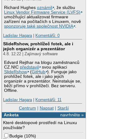
Richard Hughes
oznámil
, že službu
Linux Vendor Firmware Service (LVFS)
umožňující aktualizovat firmware
zařízení na počítačích s Linuxem, nově
sponzoruje také společnost NVIDIA
.
Ladislav Hagara
|
Komentářů: 0
SlideRshow, prohlížeč fotek, ale i
jejich organizér a prezentátor
4.8. 12:22 | Zajímavý software
Edvard Rejthar na blogu zaměstnanců
CZ.NIC
představil
svou aplikaci
SlideRshow
(
GitHub
). Funguje jako
prohlížeč fotek, ale i jako jejich
organizér a prezentátor. Neinstaluje se,
běží přímo v prohlížeči. Bez serveru.
Offline.
Ladislav Hagara
|
Komentářů: 11
Centrum
|
Napsat
|
Starší
Anketa
navrhněte »
Které desktopové prostředí na Linuxu
používáte?
Budgie
(
10%
)