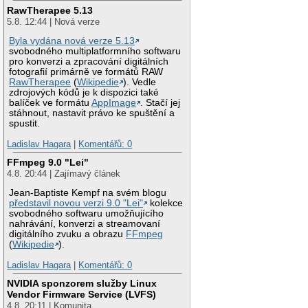
RawTherapee 5.13
5.8. 12:44 | Nová verze
Byla vydána nová verze 5.13
svobodného multiplatformního softwaru
pro konverzi a zpracování digitálních
fotografií primárně ve formátů RAW
RawTherapee
(
Wikipedie
). Vedle
zdrojových kódů je k dispozici také
balíček ve formátu
AppImage
. Stačí jej
stáhnout, nastavit právo ke spuštění a
spustit.
Ladislav Hagara
|
Komentářů: 0
FFmpeg 9.0 "Lei"
4.8. 20:44 | Zajímavý článek
Jean-Baptiste Kempf na svém blogu
představil novou verzi 9.0 "Lei"
kolekce
svobodného softwaru umožňujícího
nahrávání, konverzi a streamovaní
digitálního zvuku a obrazu
FFmpeg
(
Wikipedie
).
Ladislav Hagara
|
Komentářů: 0
NVIDIA sponzorem služby Linux
Vendor Firmware Service (LVFS)
4.8. 20:11 | Komunita