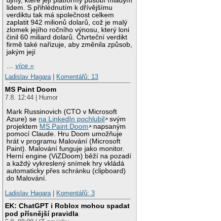
újmy, které její platformy působí mladým
lidem. S přihlédnutím k dřívějšímu
verdiktu tak má společnost celkem
zaplatit 942 milionů dolarů, což je malý
zlomek jejího ročního výnosu, který loni
činil 60 miliard dolarů. Čtvrteční verdikt
firmě také nařizuje, aby změnila způsob,
jakým její
…
více »
Ladislav Hagara
|
Komentářů: 13
MS Paint Doom
7.8. 12:44 | Humor
Mark Russinovich (CTO v Microsoft
Azure) se
na LinkedIn pochlubil
svým
projektem
MS Paint Doom
napsaným
pomocí Claude. Hru Doom umožňuje
hrát v programu Malování (Microsoft
Paint). Malování funguje jako monitor.
Herní engine (ViZDoom) běží na pozadí
a každý vykreslený snímek hry vkládá
automaticky přes schránku (clipboard)
do Malování.
Ladislav Hagara
|
Komentářů: 3
EK: ChatGPT i Roblox mohou spadat
pod přísnější pravidla