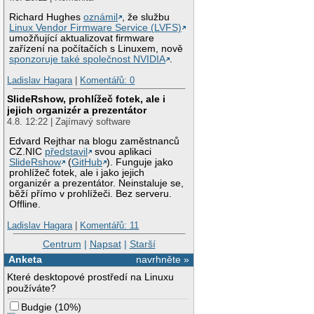
Richard Hughes
oznámil
, že službu
Linux Vendor Firmware Service (LVFS)
umožňující aktualizovat firmware
zařízení na počítačích s Linuxem, nově
sponzoruje také společnost NVIDIA
.
Ladislav Hagara
|
Komentářů: 0
SlideRshow, prohlížeč fotek, ale i
jejich organizér a prezentátor
4.8. 12:22 | Zajímavý software
Edvard Rejthar na blogu zaměstnanců
CZ.NIC
představil
svou aplikaci
SlideRshow
(
GitHub
). Funguje jako
prohlížeč fotek, ale i jako jejich
organizér a prezentátor. Neinstaluje se,
běží přímo v prohlížeči. Bez serveru.
Offline.
Ladislav Hagara
|
Komentářů: 11
Centrum
|
Napsat
|
Starší
Anketa
navrhněte »
Které desktopové prostředí na Linuxu
používáte?
Budgie
(
10%
)