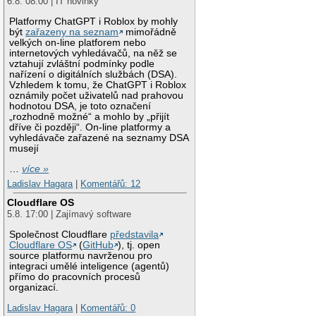
6.8. 08:00 | IT novinky
Platformy ChatGPT i Roblox by mohly
být
zařazeny na seznam
mimořádně
velkých on-line platforem nebo
internetových vyhledávačů, na něž se
vztahují zvláštní podmínky podle
nařízení o digitálních službách (DSA).
Vzhledem k tomu, že ChatGPT i Roblox
oznámily počet uživatelů nad prahovou
hodnotou DSA, je toto označení
„rozhodně možné“ a mohlo by „přijít
dříve či později“. On-line platformy a
vyhledávače zařazené na seznamy DSA
musejí
…
více »
Ladislav Hagara
|
Komentářů: 12
Cloudflare OS
5.8. 17:00 | Zajímavý software
Společnost Cloudflare
představila
Cloudflare OS
(
GitHub
), tj. open
source platformu navrženou pro
integraci umělé inteligence (agentů)
přímo do pracovních procesů
organizací.
Ladislav Hagara
|
Komentářů: 0