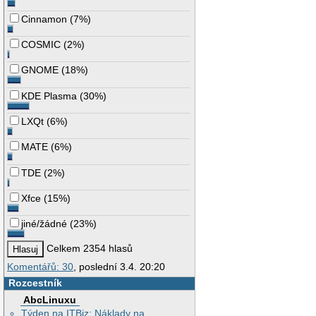
Cinnamon
(
7%
)
COSMIC
(
2%
)
GNOME
(
18%
)
KDE Plasma
(
30%
)
LXQt
(
6%
)
MATE
(
6%
)
TDE
(
2%
)
Xfce
(
15%
)
jiné/žádné
(
23%
)
Celkem 2354 hlasů
Komentářů: 30
, poslední 3.4. 20:20
Rozcestník
AbcLinuxu
Týden na ITBiz: Náklady na