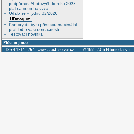
podpůrnou AI převýší do roku 2028
plat samotného vývo
Událo se v týdnu 32/2026
HDmag.cz
Kamery do bytu přinesou maximální
přehled o vaší domácnosti
Testovací novinka
Píšeme jinde
ISSN 1214-1267
www.czech-server.cz
© 1999-2015
Nitemedia s. r. 