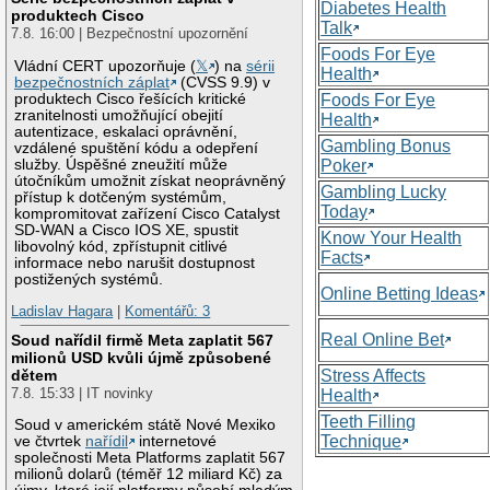
Diabetes Health
produktech Cisco
Talk
7.8. 16:00 | Bezpečnostní upozornění
Foods For Eye
Vládní CERT upozorňuje (
𝕏
) na
sérii
Health
bezpečnostních záplat
(CVSS 9.9) v
produktech Cisco řešících kritické
Foods For Eye
zranitelnosti umožňující obejití
Health
autentizace, eskalaci oprávnění,
Gambling Bonus
vzdálené spuštění kódu a odepření
služby. Úspěšné zneužití může
Poker
útočníkům umožnit získat neoprávněný
Gambling Lucky
přístup k dotčeným systémům,
Today
kompromitovat zařízení Cisco Catalyst
SD-WAN a Cisco IOS XE, spustit
Know Your Health
libovolný kód, zpřístupnit citlivé
Facts
informace nebo narušit dostupnost
postižených systémů.
Online Betting Ideas
Ladislav Hagara
|
Komentářů: 3
Real Online Bet
Soud nařídil firmě Meta zaplatit 567
milionů USD kvůli újmě způsobené
Stress Affects
dětem
7.8. 15:33 | IT novinky
Health
Teeth Filling
Soud v americkém státě Nové Mexiko
Technique
ve čtvrtek
nařídil
internetové
společnosti Meta Platforms zaplatit 567
milionů dolarů (téměř 12 miliard Kč) za