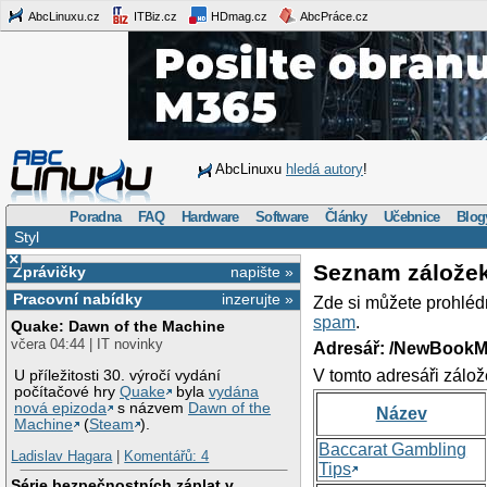
AbcLinuxu.cz
ITBiz.cz
HDmag.cz
AbcPráce.cz
AbcLinuxu
hledá autory
!
Poradna
FAQ
Hardware
Software
Články
Učebnice
Blog
Styl
×
Seznam zálože
Zprávičky
napište »
Pracovní nabídky
inzerujte »
Zde si můžete prohléd
spam
.
Quake: Dawn of the Machine
včera 04:44 | IT novinky
Adresář: /NewBookM
V tomto adresáři zálož
U příležitosti 30. výročí vydání
počítačové hry
Quake
byla
vydána
nová epizoda
s názvem
Dawn of the
Název
Machine
(
Steam
).
Baccarat Gambling
Ladislav Hagara
|
Komentářů: 4
Tips
Série bezpečnostních záplat v