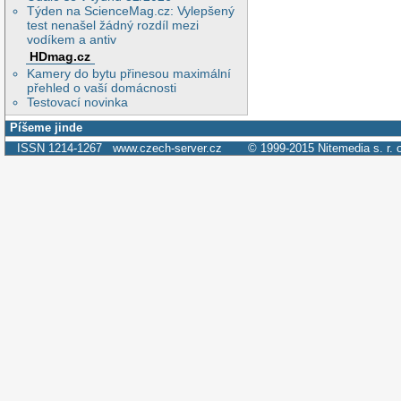
Týden na ScienceMag.cz: Vylepšený
test nenašel žádný rozdíl mezi
vodíkem a antiv
HDmag.cz
Kamery do bytu přinesou maximální
přehled o vaší domácnosti
Testovací novinka
Píšeme jinde
ISSN 1214-1267
www.czech-server.cz
© 1999-2015
Nitemedia s. r. 