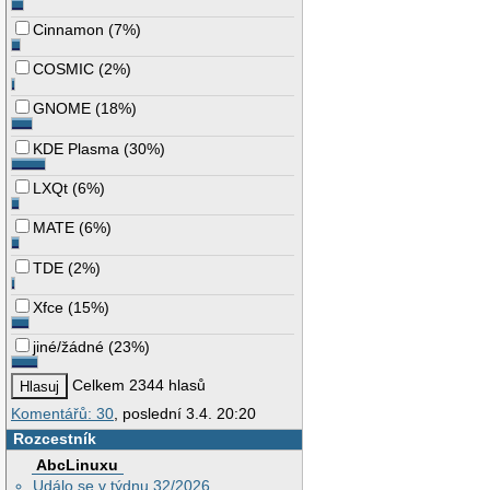
Cinnamon
(
7%
)
COSMIC
(
2%
)
GNOME
(
18%
)
KDE Plasma
(
30%
)
LXQt
(
6%
)
MATE
(
6%
)
TDE
(
2%
)
Xfce
(
15%
)
jiné/žádné
(
23%
)
Celkem 2344 hlasů
Komentářů: 30
, poslední 3.4. 20:20
Rozcestník
AbcLinuxu
Událo se v týdnu 32/2026