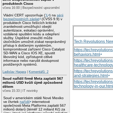
produktech Cisco
včera 16:00 | Bezpečnostní upozornění
Vládní CERT upozorňuje (
𝕏
) na
sérii
bezpečnostních záplat
(CVSS 9.9) v
produktech Cisco řešících kritické
zranitelnosti umožňující obejití
autentizace, eskalaci oprávnění,
vzdálené spuštění kódu a odepření
služby. Úspěšné zneužití může
Tech Revolutions Ne
útočníkům umožnit získat neoprávněný
přístup k dotčeným systémům,
kompromitovat zařízení Cisco Catalyst
https://techrevolutio
SD-WAN a Cisco IOS XE, spustit
behaviors.html
libovolný kód, zpřístupnit citlivé
https://techrevoluti
informace nebo narušit dostupnost
postižených systémů.
healthcare-technology
https://techrevolutio
Ladislav Hagara
|
Komentářů: 2
and-strategies.html
Soud nařídil firmě Meta zaplatit 567
https://techrevolutio
milionů USD kvůli újmě způsobené
technology-in-our.htm
dětem
včera 15:33 | IT novinky
Soud v americkém státě Nové Mexiko
ve čtvrtek
nařídil
internetové
společnosti Meta Platforms zaplatit 567
milionů dolarů (téměř 12 miliard Kč) za