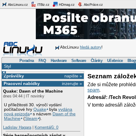
AbcLinuxu.cz
ITBiz.cz
HDmag.cz
AbcPráce.cz
AbcLinuxu
hledá autory
!
Poradna
FAQ
Hardware
Software
Články
Učebnice
Blog
Styl
×
Seznam zálože
Zprávičky
napište »
Pracovní nabídky
inzerujte »
Zde si můžete prohléd
spam
.
Quake: Dawn of the Machine
dnes 04:44 | IT novinky
Adresář: /Tech Revo
V tomto adresáři zálož
U příležitosti 30. výročí vydání
počítačové hry
Quake
byla
vydána
nová epizoda
s názvem
Dawn of the
Machine
(
Steam
).
Ladislav Hagara
|
Komentářů: 0
Série bezpečnostních záplat v