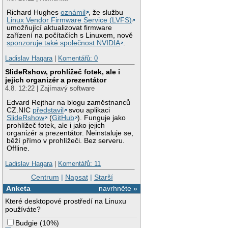
Richard Hughes
oznámil
, že službu
Linux Vendor Firmware Service (LVFS)
umožňující aktualizovat firmware
zařízení na počítačích s Linuxem, nově
sponzoruje také společnost NVIDIA
.
Ladislav Hagara
|
Komentářů: 0
SlideRshow, prohlížeč fotek, ale i
jejich organizér a prezentátor
4.8. 12:22 | Zajímavý software
Edvard Rejthar na blogu zaměstnanců
CZ.NIC
představil
svou aplikaci
SlideRshow
(
GitHub
). Funguje jako
prohlížeč fotek, ale i jako jejich
organizér a prezentátor. Neinstaluje se,
běží přímo v prohlížeči. Bez serveru.
Offline.
Ladislav Hagara
|
Komentářů: 11
Centrum
|
Napsat
|
Starší
Anketa
navrhněte »
Které desktopové prostředí na Linuxu
používáte?
Budgie
(
10%
)