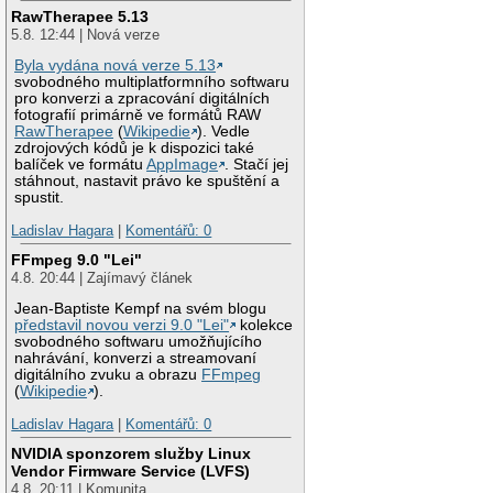
RawTherapee 5.13
5.8. 12:44 | Nová verze
Byla vydána nová verze 5.13
svobodného multiplatformního softwaru
pro konverzi a zpracování digitálních
fotografií primárně ve formátů RAW
RawTherapee
(
Wikipedie
). Vedle
zdrojových kódů je k dispozici také
balíček ve formátu
AppImage
. Stačí jej
stáhnout, nastavit právo ke spuštění a
spustit.
Ladislav Hagara
|
Komentářů: 0
FFmpeg 9.0 "Lei"
4.8. 20:44 | Zajímavý článek
Jean-Baptiste Kempf na svém blogu
představil novou verzi 9.0 "Lei"
kolekce
svobodného softwaru umožňujícího
nahrávání, konverzi a streamovaní
digitálního zvuku a obrazu
FFmpeg
(
Wikipedie
).
Ladislav Hagara
|
Komentářů: 0
NVIDIA sponzorem služby Linux
Vendor Firmware Service (LVFS)
4.8. 20:11 | Komunita