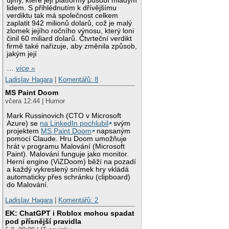
újmy, které její platformy působí mladým
lidem. S přihlédnutím k dřívějšímu
verdiktu tak má společnost celkem
zaplatit 942 milionů dolarů, což je malý
zlomek jejího ročního výnosu, který loni
činil 60 miliard dolarů. Čtvrteční verdikt
firmě také nařizuje, aby změnila způsob,
jakým její
…
více »
Ladislav Hagara
|
Komentářů: 8
MS Paint Doom
včera 12:44 | Humor
Mark Russinovich (CTO v Microsoft
Azure) se
na LinkedIn pochlubil
svým
projektem
MS Paint Doom
napsaným
pomocí Claude. Hru Doom umožňuje
hrát v programu Malování (Microsoft
Paint). Malování funguje jako monitor.
Herní engine (ViZDoom) běží na pozadí
a každý vykreslený snímek hry vkládá
automaticky přes schránku (clipboard)
do Malování.
Ladislav Hagara
|
Komentářů: 2
EK: ChatGPT i Roblox mohou spadat
pod přísnější pravidla