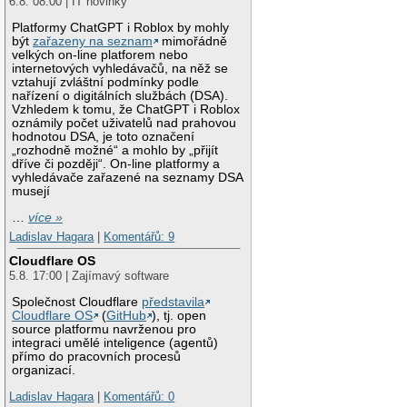
6.8. 08:00 | IT novinky
Platformy ChatGPT i Roblox by mohly
být
zařazeny na seznam
mimořádně
velkých on-line platforem nebo
internetových vyhledávačů, na něž se
vztahují zvláštní podmínky podle
nařízení o digitálních službách (DSA).
Vzhledem k tomu, že ChatGPT i Roblox
oznámily počet uživatelů nad prahovou
hodnotou DSA, je toto označení
„rozhodně možné“ a mohlo by „přijít
dříve či později“. On-line platformy a
vyhledávače zařazené na seznamy DSA
musejí
…
více »
Ladislav Hagara
|
Komentářů: 9
Cloudflare OS
5.8. 17:00 | Zajímavý software
Společnost Cloudflare
představila
Cloudflare OS
(
GitHub
), tj. open
source platformu navrženou pro
integraci umělé inteligence (agentů)
přímo do pracovních procesů
organizací.
Ladislav Hagara
|
Komentářů: 0