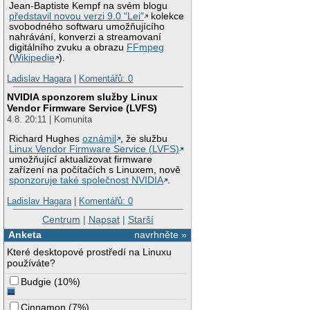
Jean-Baptiste Kempf na svém blogu
představil novou verzi 9.0 "Lei"
kolekce
svobodného softwaru umožňujícího
nahrávání, konverzi a streamovaní
digitálního zvuku a obrazu
FFmpeg
(
Wikipedie
).
Ladislav Hagara
|
Komentářů: 0
NVIDIA sponzorem služby Linux
Vendor Firmware Service (LVFS)
4.8. 20:11 | Komunita
Richard Hughes
oznámil
, že službu
Linux Vendor Firmware Service (LVFS)
umožňující aktualizovat firmware
zařízení na počítačích s Linuxem, nově
sponzoruje také společnost NVIDIA
.
Ladislav Hagara
|
Komentářů: 0
Centrum
|
Napsat
|
Starší
Anketa
navrhněte »
Které desktopové prostředí na Linuxu
používáte?
Budgie
(
10%
)
Cinnamon
(
7%
)