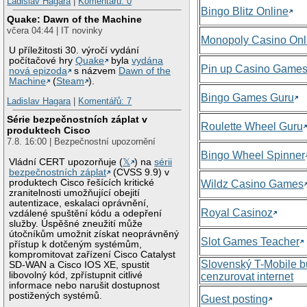
Ladislav Hagara
|
Komentářů: 0
Bingo Blitz Online
Quake: Dawn of the Machine
včera 04:44 | IT novinky
Monopoly Casino Onl
U příležitosti 30. výročí vydání
počítačové hry
Quake
byla
vydána
Pin up Casino Game
nová epizoda
s názvem
Dawn of the
Machine
(
Steam
).
Bingo Games Guru
Ladislav Hagara
|
Komentářů: 7
Série bezpečnostních záplat v
Roulette Wheel Guru
produktech Cisco
7.8. 16:00 | Bezpečnostní upozornění
Bingo Wheel Spinner
Vládní CERT upozorňuje (
𝕏
) na
sérii
bezpečnostních záplat
(CVSS 9.9) v
produktech Cisco řešících kritické
Wildz Casino Games
zranitelnosti umožňující obejití
autentizace, eskalaci oprávnění,
Royal Casinoz
vzdálené spuštění kódu a odepření
služby. Úspěšné zneužití může
útočníkům umožnit získat neoprávněný
Slot Games Teacher
přístup k dotčeným systémům,
kompromitovat zařízení Cisco Catalyst
Slovenský T-Mobile 
SD-WAN a Cisco IOS XE, spustit
libovolný kód, zpřístupnit citlivé
cenzurovat internet
informace nebo narušit dostupnost
postižených systémů.
Guest posting