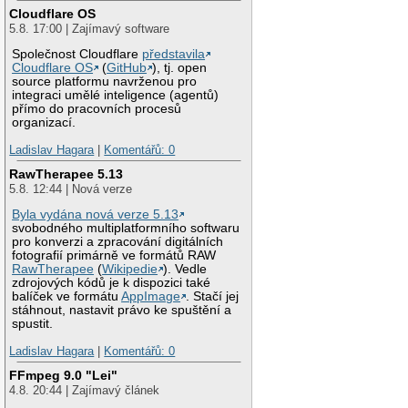
Cloudflare OS
5.8. 17:00 | Zajímavý software
Společnost Cloudflare
představila
Cloudflare OS
(
GitHub
), tj. open
source platformu navrženou pro
integraci umělé inteligence (agentů)
přímo do pracovních procesů
organizací.
Ladislav Hagara
|
Komentářů: 0
RawTherapee 5.13
5.8. 12:44 | Nová verze
Byla vydána nová verze 5.13
svobodného multiplatformního softwaru
pro konverzi a zpracování digitálních
fotografií primárně ve formátů RAW
RawTherapee
(
Wikipedie
). Vedle
zdrojových kódů je k dispozici také
balíček ve formátu
AppImage
. Stačí jej
stáhnout, nastavit právo ke spuštění a
spustit.
Ladislav Hagara
|
Komentářů: 0
FFmpeg 9.0 "Lei"
4.8. 20:44 | Zajímavý článek