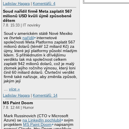
Ladislav Hagara
|
Komentářů: 4
Soud nařídil firmě Meta zaplatit 567
milionů USD kvůli újmě způsobené
dětem
7.8. 15:33 | IT novinky
Soud v americkém státě Nové Mexiko
ve čtvrtek
nařídil
internetové
společnosti Meta Platforms zaplatit 567
milionů dolarů (téměř 12 miliard Kč) za
újmy, které její platformy působí mladým
lidem. S přihlédnutím k dřívějšímu
verdiktu tak má společnost celkem
zaplatit 942 milionů dolarů, což je malý
zlomek jejího ročního výnosu, který loni
činil 60 miliard dolarů. Čtvrteční verdikt
firmě také nařizuje, aby změnila způsob,
jakým její
…
více »
Ladislav Hagara
|
Komentářů: 14
MS Paint Doom
7.8. 12:44 | Humor
Mark Russinovich (CTO v Microsoft
Azure) se
na LinkedIn pochlubil
svým
projektem
MS Paint Doom
napsaným
pomocí Claude. Hru Doom umožňuje