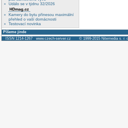
Událo se v týdnu 32/2026
HDmag.cz
Kamery do bytu přinesou maximální
přehled o vaší domácnosti
Testovací novinka
Píšeme jinde
ISSN 1214-1267
www.czech-server.cz
© 1999-2015
Nitemedia s. r. 