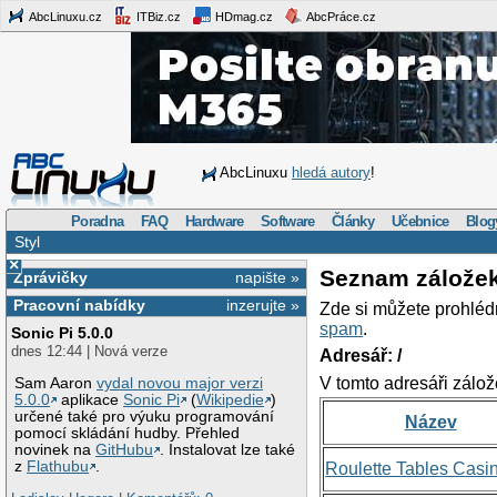
AbcLinuxu.cz
ITBiz.cz
HDmag.cz
AbcPráce.cz
AbcLinuxu
hledá autory
!
Poradna
FAQ
Hardware
Software
Články
Učebnice
Blog
Styl
×
Seznam zálože
Zprávičky
napište »
Pracovní nabídky
inzerujte »
Zde si můžete prohléd
spam
.
Sonic Pi 5.0.0
dnes 12:44 | Nová verze
Adresář: /
V tomto adresáři zálož
Sam Aaron
vydal novou major verzi
5.0.0
aplikace
Sonic Pi
(
Wikipedie
)
určené také pro výuku programování
Název
pomocí skládání hudby. Přehled
novinek na
GitHubu
. Instalovat lze také
z
Flathubu
.
Roulette Tables Casi