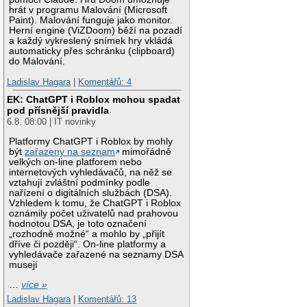
hrát v programu Malování (Microsoft
Paint). Malování funguje jako monitor.
Herní engine (ViZDoom) běží na pozadí
a každý vykreslený snímek hry vkládá
automaticky přes schránku (clipboard)
do Malování.
Ladislav Hagara
|
Komentářů: 4
EK: ChatGPT i Roblox mohou spadat
pod přísnější pravidla
6.8. 08:00 | IT novinky
Platformy ChatGPT i Roblox by mohly
být
zařazeny na seznam
mimořádně
velkých on-line platforem nebo
internetových vyhledávačů, na něž se
vztahují zvláštní podmínky podle
nařízení o digitálních službách (DSA).
Vzhledem k tomu, že ChatGPT i Roblox
oznámily počet uživatelů nad prahovou
hodnotou DSA, je toto označení
„rozhodně možné“ a mohlo by „přijít
dříve či později“. On-line platformy a
vyhledávače zařazené na seznamy DSA
musejí
…
více »
Ladislav Hagara
|
Komentářů: 13