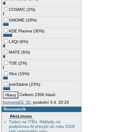
COSMIC
(
2%
)
GNOME
(
18%
)
KDE Plasma
(
30%
)
LXQt
(
6%
)
MATE
(
6%
)
TDE
(
2%
)
Xfce
(
15%
)
jiné/žádné
(
23%
)
Celkem 2356 hlasů
Komentářů: 30
, poslední 3.4. 20:20
Rozcestník
AbcLinuxu
Týden na ITBiz: Náklady na
podpůrnou AI převýší do roku 2028
plat samotného vývo