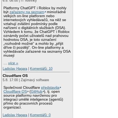
6.8. 08:00 | IT novinky
Platformy ChatGPT i Roblox by mohly
být
zařazeny na seznam
mimořádně
velkých on-line platforem nebo
internetových vyhledávačů, na něž se
vztahují zvláštní podmínky podle
nařízení o digitálních službách (DSA).
Vzhledem k tomu, že ChatGPT i Roblox
oznámily počet uživatelů nad prahovou
hodnotou DSA, je toto označení
„rozhodně možné“ a mohlo by „přijít
dříve či později“. On-line platformy a
vyhledávače zařazené na seznamy DSA
musejí
…
více »
Ladislav Hagara
|
Komentářů: 10
Cloudflare OS
5.8. 17:00 | Zajímavý software
Společnost Cloudflare
představila
Cloudflare OS
(
GitHub
), tj. open
source platformu navrženou pro
integraci umělé inteligence (agentů)
přímo do pracovních procesů
organizací.
Ladislav Hagara
|
Komentářů: 0