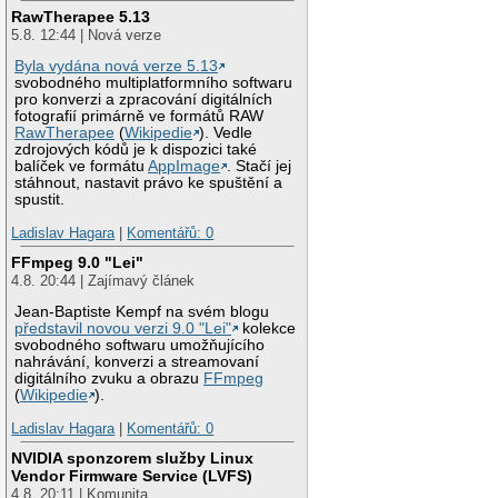
RawTherapee 5.13
5.8. 12:44 | Nová verze
Byla vydána nová verze 5.13
svobodného multiplatformního softwaru
pro konverzi a zpracování digitálních
fotografií primárně ve formátů RAW
RawTherapee
(
Wikipedie
). Vedle
zdrojových kódů je k dispozici také
balíček ve formátu
AppImage
. Stačí jej
stáhnout, nastavit právo ke spuštění a
spustit.
Ladislav Hagara
|
Komentářů: 0
FFmpeg 9.0 "Lei"
4.8. 20:44 | Zajímavý článek
Jean-Baptiste Kempf na svém blogu
představil novou verzi 9.0 "Lei"
kolekce
svobodného softwaru umožňujícího
nahrávání, konverzi a streamovaní
digitálního zvuku a obrazu
FFmpeg
(
Wikipedie
).
Ladislav Hagara
|
Komentářů: 0
NVIDIA sponzorem služby Linux
Vendor Firmware Service (LVFS)
4.8. 20:11 | Komunita