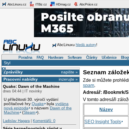
AbcLinuxu.cz
ITBiz.cz
HDmag.cz
AbcPráce.cz
AbcLinuxu
hledá autory
!
Poradna
FAQ
Hardware
Software
Články
Učebnice
Blog
Styl
×
Seznam zálože
Zprávičky
napište »
Pracovní nabídky
inzerujte »
Zde si můžete prohléd
spam
.
Quake: Dawn of the Machine
dnes 04:44 | IT novinky
Adresář: /Bookmrk/S
V tomto adresáři zálož
U příležitosti 30. výročí vydání
počítačové hry
Quake
byla
vydána
nová epizoda
s názvem
Dawn of the
Název
Machine
(
Steam
).
Ladislav Hagara
|
Komentářů: 0
SEO Insight Tools
Série bezpečnostních záplat v