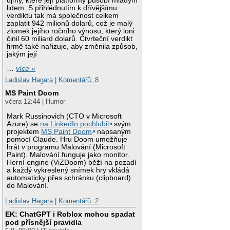
újmy, které její platformy působí mladým
lidem. S přihlédnutím k dřívějšímu
verdiktu tak má společnost celkem
zaplatit 942 milionů dolarů, což je malý
zlomek jejího ročního výnosu, který loni
činil 60 miliard dolarů. Čtvrteční verdikt
firmě také nařizuje, aby změnila způsob,
jakým její
…
více »
Ladislav Hagara
|
Komentářů: 8
MS Paint Doom
včera 12:44 | Humor
Mark Russinovich (CTO v Microsoft
Azure) se
na LinkedIn pochlubil
svým
projektem
MS Paint Doom
napsaným
pomocí Claude. Hru Doom umožňuje
hrát v programu Malování (Microsoft
Paint). Malování funguje jako monitor.
Herní engine (ViZDoom) běží na pozadí
a každý vykreslený snímek hry vkládá
automaticky přes schránku (clipboard)
do Malování.
Ladislav Hagara
|
Komentářů: 2
EK: ChatGPT i Roblox mohou spadat
pod přísnější pravidla