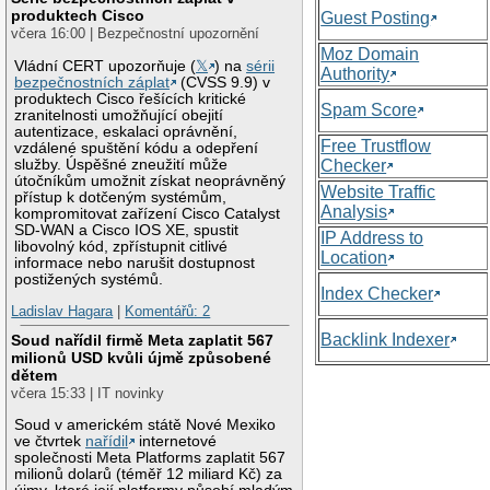
produktech Cisco
Guest Posting
včera 16:00 | Bezpečnostní upozornění
Moz Domain
Vládní CERT upozorňuje (
𝕏
) na
sérii
Authority
bezpečnostních záplat
(CVSS 9.9) v
produktech Cisco řešících kritické
Spam Score
zranitelnosti umožňující obejití
autentizace, eskalaci oprávnění,
Free Trustflow
vzdálené spuštění kódu a odepření
služby. Úspěšné zneužití může
Checker
útočníkům umožnit získat neoprávněný
Website Traffic
přístup k dotčeným systémům,
Analysis
kompromitovat zařízení Cisco Catalyst
SD-WAN a Cisco IOS XE, spustit
IP Address to
libovolný kód, zpřístupnit citlivé
Location
informace nebo narušit dostupnost
postižených systémů.
Index Checker
Ladislav Hagara
|
Komentářů: 2
Backlink Indexer
Soud nařídil firmě Meta zaplatit 567
milionů USD kvůli újmě způsobené
dětem
včera 15:33 | IT novinky
Soud v americkém státě Nové Mexiko
ve čtvrtek
nařídil
internetové
společnosti Meta Platforms zaplatit 567
milionů dolarů (téměř 12 miliard Kč) za