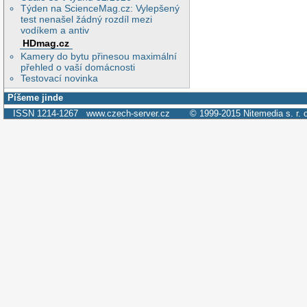
Týden na ScienceMag.cz: Vylepšený
test nenašel žádný rozdíl mezi
vodíkem a antiv
HDmag.cz
Kamery do bytu přinesou maximální
přehled o vaší domácnosti
Testovací novinka
Píšeme jinde
ISSN 1214-1267
www.czech-server.cz
© 1999-2015
Nitemedia s. r. 