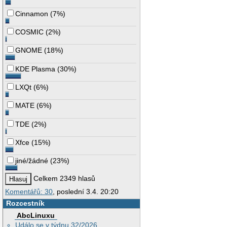
Cinnamon
(
7%
)
COSMIC
(
2%
)
GNOME
(
18%
)
KDE Plasma
(
30%
)
LXQt
(
6%
)
MATE
(
6%
)
TDE
(
2%
)
Xfce
(
15%
)
jiné/žádné
(
23%
)
Celkem 2349 hlasů
Komentářů: 30
, poslední 3.4. 20:20
Rozcestník
AbcLinuxu
Událo se v týdnu 32/2026