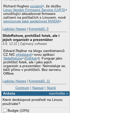
Richard Hughes
oznámil
, že službu
Linux Vendor Firmware Service (LVFS)
umožňující aktualizovat firmware
zařízení na počítačích s Linuxem, nově
sponzoruje také společnost NVIDIA
.
Ladislav Hagara
|
Komentářů: 0
SlideRshow, prohlížeč fotek, ale i
jejich organizér a prezentátor
4.8. 12:22 | Zajímavý software
Edvard Rejthar na blogu zaměstnanců
CZ.NIC
představil
svou aplikaci
SlideRshow
(
GitHub
). Funguje jako
prohlížeč fotek, ale i jako jejich
organizér a prezentátor. Neinstaluje se,
běží přímo v prohlížeči. Bez serveru.
Offline.
Ladislav Hagara
|
Komentářů: 11
Centrum
|
Napsat
|
Starší
Anketa
navrhněte »
Které desktopové prostředí na Linuxu
používáte?
Budgie
(
10%
)