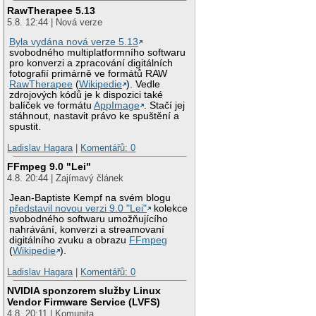
RawTherapee 5.13
5.8. 12:44 | Nová verze
Byla vydána nová verze 5.13
svobodného multiplatformního softwaru
pro konverzi a zpracování digitálních
fotografií primárně ve formátů RAW
RawTherapee
(
Wikipedie
). Vedle
zdrojových kódů je k dispozici také
balíček ve formátu
AppImage
. Stačí jej
stáhnout, nastavit právo ke spuštění a
spustit.
Ladislav Hagara
|
Komentářů: 0
FFmpeg 9.0 "Lei"
4.8. 20:44 | Zajímavý článek
Jean-Baptiste Kempf na svém blogu
představil novou verzi 9.0 "Lei"
kolekce
svobodného softwaru umožňujícího
nahrávání, konverzi a streamovaní
digitálního zvuku a obrazu
FFmpeg
(
Wikipedie
).
Ladislav Hagara
|
Komentářů: 0
NVIDIA sponzorem služby Linux
Vendor Firmware Service (LVFS)
4.8. 20:11 | Komunita