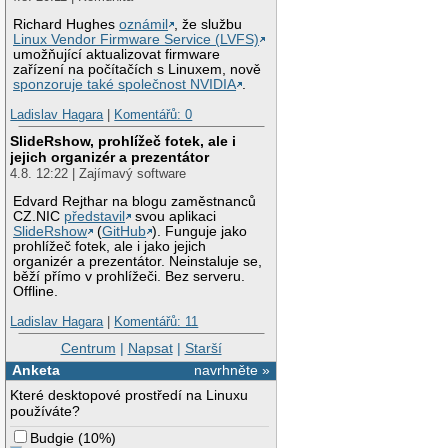
Richard Hughes
oznámil
, že službu
Linux Vendor Firmware Service (LVFS)
umožňující aktualizovat firmware
zařízení na počítačích s Linuxem, nově
sponzoruje také společnost NVIDIA
.
Ladislav Hagara
|
Komentářů: 0
SlideRshow, prohlížeč fotek, ale i
jejich organizér a prezentátor
4.8. 12:22 | Zajímavý software
Edvard Rejthar na blogu zaměstnanců
CZ.NIC
představil
svou aplikaci
SlideRshow
(
GitHub
). Funguje jako
prohlížeč fotek, ale i jako jejich
organizér a prezentátor. Neinstaluje se,
běží přímo v prohlížeči. Bez serveru.
Offline.
Ladislav Hagara
|
Komentářů: 11
Centrum
|
Napsat
|
Starší
Anketa
navrhněte »
Které desktopové prostředí na Linuxu
používáte?
Budgie
(
10%
)