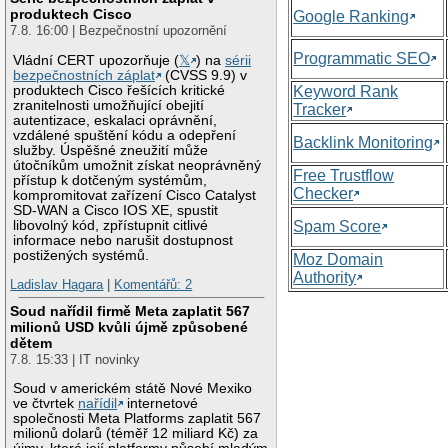
produktech Cisco
Google Ranking
7.8. 16:00 | Bezpečnostní upozornění
Programmatic SEO
Vládní CERT upozorňuje (
𝕏
) na
sérii
bezpečnostních záplat
(CVSS 9.9) v
produktech Cisco řešících kritické
Keyword Rank
zranitelnosti umožňující obejití
Tracker
autentizace, eskalaci oprávnění,
vzdálené spuštění kódu a odepření
Backlink Monitoring
služby. Úspěšné zneužití může
útočníkům umožnit získat neoprávněný
Free Trustflow
přístup k dotčeným systémům,
Checker
kompromitovat zařízení Cisco Catalyst
SD-WAN a Cisco IOS XE, spustit
libovolný kód, zpřístupnit citlivé
Spam Score
informace nebo narušit dostupnost
postižených systémů.
Moz Domain
Authority
Ladislav Hagara
|
Komentářů: 2
Soud nařídil firmě Meta zaplatit 567
milionů USD kvůli újmě způsobené
dětem
7.8. 15:33 | IT novinky
Soud v americkém státě Nové Mexiko
ve čtvrtek
nařídil
internetové
společnosti Meta Platforms zaplatit 567
milionů dolarů (téměř 12 miliard Kč) za