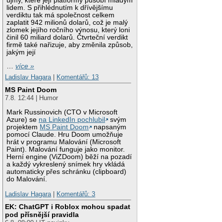
újmy, které její platformy působí mladým
lidem. S přihlédnutím k dřívějšímu
verdiktu tak má společnost celkem
zaplatit 942 milionů dolarů, což je malý
zlomek jejího ročního výnosu, který loni
činil 60 miliard dolarů. Čtvrteční verdikt
firmě také nařizuje, aby změnila způsob,
jakým její
…
více »
Ladislav Hagara
|
Komentářů: 13
MS Paint Doom
7.8. 12:44 | Humor
Mark Russinovich (CTO v Microsoft
Azure) se
na LinkedIn pochlubil
svým
projektem
MS Paint Doom
napsaným
pomocí Claude. Hru Doom umožňuje
hrát v programu Malování (Microsoft
Paint). Malování funguje jako monitor.
Herní engine (ViZDoom) běží na pozadí
a každý vykreslený snímek hry vkládá
automaticky přes schránku (clipboard)
do Malování.
Ladislav Hagara
|
Komentářů: 3
EK: ChatGPT i Roblox mohou spadat
pod přísnější pravidla