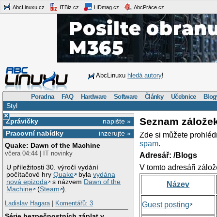
AbcLinuxu.cz
ITBiz.cz
HDmag.cz
AbcPráce.cz
AbcLinuxu
hledá autory
!
Poradna
FAQ
Hardware
Software
Články
Učebnice
Blog
Styl
×
Seznam zálože
Zprávičky
napište »
Pracovní nabídky
inzerujte »
Zde si můžete prohléd
spam
.
Quake: Dawn of the Machine
včera 04:44 | IT novinky
Adresář: /Blogs
V tomto adresáři zálož
U příležitosti 30. výročí vydání
počítačové hry
Quake
byla
vydána
nová epizoda
s názvem
Dawn of the
Název
Machine
(
Steam
).
Ladislav Hagara
|
Komentářů: 3
Guest posting
Série bezpečnostních záplat v