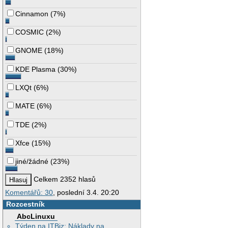
Cinnamon
(
7%
)
COSMIC
(
2%
)
GNOME
(
18%
)
KDE Plasma
(
30%
)
LXQt
(
6%
)
MATE
(
6%
)
TDE
(
2%
)
Xfce
(
15%
)
jiné/žádné
(
23%
)
Celkem 2352 hlasů
Komentářů: 30
, poslední 3.4. 20:20
Rozcestník
AbcLinuxu
Týden na ITBiz: Náklady na