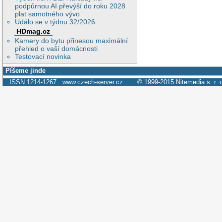
podpůrnou AI převýší do roku 2028
plat samotného vývo
Událo se v týdnu 32/2026
HDmag.cz
Kamery do bytu přinesou maximální
přehled o vaší domácnosti
Testovací novinka
Píšeme jinde
ISSN 1214-1267
www.czech-server.cz
© 1999-2015
Nitemedia s. r. 