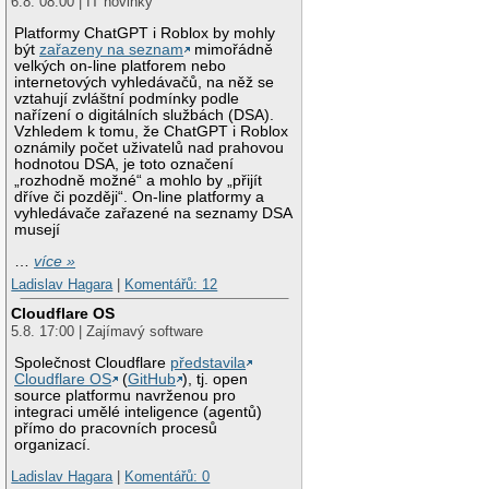
6.8. 08:00 | IT novinky
Platformy ChatGPT i Roblox by mohly
být
zařazeny na seznam
mimořádně
velkých on-line platforem nebo
internetových vyhledávačů, na něž se
vztahují zvláštní podmínky podle
nařízení o digitálních službách (DSA).
Vzhledem k tomu, že ChatGPT i Roblox
oznámily počet uživatelů nad prahovou
hodnotou DSA, je toto označení
„rozhodně možné“ a mohlo by „přijít
dříve či později“. On-line platformy a
vyhledávače zařazené na seznamy DSA
musejí
…
více »
Ladislav Hagara
|
Komentářů: 12
Cloudflare OS
5.8. 17:00 | Zajímavý software
Společnost Cloudflare
představila
Cloudflare OS
(
GitHub
), tj. open
source platformu navrženou pro
integraci umělé inteligence (agentů)
přímo do pracovních procesů
organizací.
Ladislav Hagara
|
Komentářů: 0