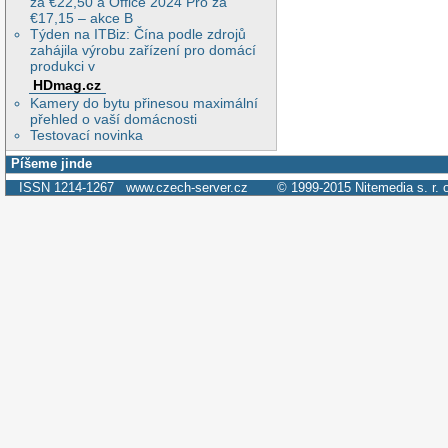
za €22,50 a Office 2024 Pro za
€17,15 – akce B
Týden na ITBiz: Čína podle zdrojů
zahájila výrobu zařízení pro domácí
produkci v
HDmag.cz
Kamery do bytu přinesou maximální
přehled o vaší domácnosti
Testovací novinka
Píšeme jinde
ISSN 1214-1267
www.czech-server.cz
© 1999-2015
Nitemedia s. r. 