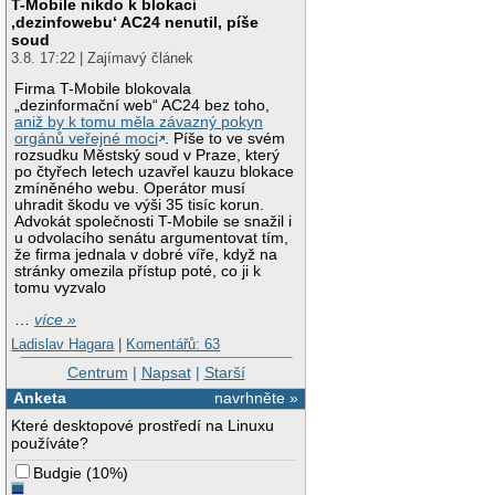
T-Mobile nikdo k blokaci
‚dezinfowebu‘ AC24 nenutil, píše
soud
3.8. 17:22 | Zajímavý článek
Firma T-Mobile blokovala
„dezinformační web“ AC24 bez toho,
aniž by k tomu měla závazný pokyn
orgánů veřejné moci
. Píše to ve svém
rozsudku Městský soud v Praze, který
po čtyřech letech uzavřel kauzu blokace
zmíněného webu. Operátor musí
uhradit škodu ve výši 35 tisíc korun.
Advokát společnosti T-Mobile se snažil i
u odvolacího senátu argumentovat tím,
že firma jednala v dobré víře, když na
stránky omezila přístup poté, co ji k
tomu vyzvalo
…
více »
Ladislav Hagara
|
Komentářů: 63
Centrum
|
Napsat
|
Starší
Anketa
navrhněte »
Které desktopové prostředí na Linuxu
používáte?
Budgie
(
10%
)