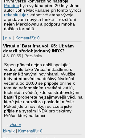
První verze konverzního nástroje
Pandoc
byla vydána před 20 lety. Jeho
autor John MacFarlane při tomto výročí
rekapituluje
jednotlivé etapy vývoje
a přidávání nových funkcí – rozšíření
nejen Markdownu a podporu mnoha
dalších formátů.
|🇵🇸
|
Komentářů: 0
Virtuální Bastlírna vol. 65: Už vám
dorazil předobjednaný INDX?
4.8. 00:55 | Pozvánky
Srpen přinesl nejen další spalující
vedro, ale také Virtuální Bastlírnu s
neméně žhavými novinkami. Využijte
tedy předpovědi na deštivý čtvrteční
večer a od 20:00 se připojte online k
tomuto neformálnímu setkání kutilů,
techniků a vědců, kde se strahovskými
bastlíři proberete nejzajímavější věci, na
které jste narazili za poslední měsíc.
Pokud jde o novinky, řeč zcela jistě
přijde na systém INDX pro tiskárny
Průša, který na konci
…
více »
bkralik
|
Komentářů: 0