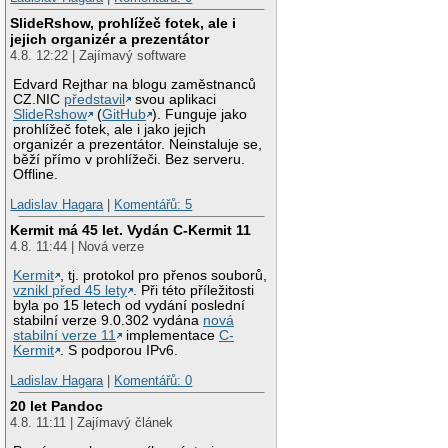
SlideRshow, prohlížeč fotek, ale i
jejich organizér a prezentátor
4.8. 12:22 | Zajímavý software
Edvard Rejthar na blogu zaměstnanců
CZ.NIC
představil
svou aplikaci
SlideRshow
(
GitHub
). Funguje jako
prohlížeč fotek, ale i jako jejich
organizér a prezentátor. Neinstaluje se,
běží přímo v prohlížeči. Bez serveru.
Offline.
Ladislav Hagara
|
Komentářů: 5
Kermit má 45 let. Vydán C-Kermit 11
4.8. 11:44 | Nová verze
Kermit
, tj. protokol pro přenos souborů,
vznikl před 45 lety
. Při této příležitosti
byla po 15 letech od vydání poslední
stabilní verze 9.0.302 vydána
nová
stabilní verze 11
implementace
C-
Kermit
. S podporou IPv6.
Ladislav Hagara
|
Komentářů: 0
20 let Pandoc
4.8. 11:11 | Zajímavý článek