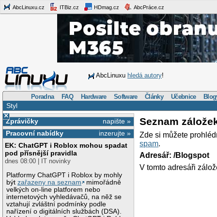
AbcLinuxu.cz
ITBiz.cz
HDmag.cz
AbcPráce.cz
AbcLinuxu
hledá autory
!
Poradna
FAQ
Hardware
Software
Články
Učebnice
Blog
Styl
×
Seznam zálože
Zprávičky
napište »
Pracovní nabídky
inzerujte »
Zde si můžete prohléd
spam
.
EK: ChatGPT i Roblox mohou spadat
pod přísnější pravidla
Adresář: /Blogspot
dnes 08:00 | IT novinky
V tomto adresáři zálož
Platformy ChatGPT i Roblox by mohly
být
zařazeny na seznam
mimořádně
velkých on-line platforem nebo
internetových vyhledávačů, na něž se
vztahují zvláštní podmínky podle
nařízení o digitálních službách (DSA).