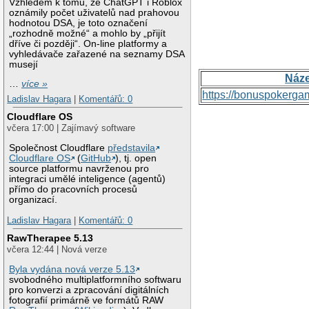
Vzhledem k tomu, že ChatGPT i Roblox
oznámily počet uživatelů nad prahovou
hodnotou DSA, je toto označení
„rozhodně možné“ a mohlo by „přijít
dříve či později“. On-line platformy a
vyhledávače zařazené na seznamy DSA
musejí
Náz
…
více »
https://bonuspokerga
Ladislav Hagara
|
Komentářů: 0
Cloudflare OS
včera 17:00 | Zajímavý software
Společnost Cloudflare
představila
Cloudflare OS
(
GitHub
), tj. open
source platformu navrženou pro
integraci umělé inteligence (agentů)
přímo do pracovních procesů
organizací.
Ladislav Hagara
|
Komentářů: 0
RawTherapee 5.13
včera 12:44 | Nová verze
Byla vydána nová verze 5.13
svobodného multiplatformního softwaru
pro konverzi a zpracování digitálních
fotografií primárně ve formátů RAW