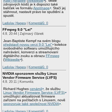
RawTherapee
(
Wikipedie
). Vedle
zdrojových kódů je k dispozici také
balíček ve formátu
AppImage
. Stačí jej
stáhnout, nastavit právo ke spuštění a
spustit.
Ladislav Hagara
|
Komentářů: 0
FFmpeg 9.0 "Lei"
4.8. 20:44 | Zajímavý článek
Jean-Baptiste Kempf na svém blogu
představil novou verzi 9.0 "Lei"
kolekce
svobodného softwaru umožňujícího
nahrávání, konverzi a streamovaní
digitálního zvuku a obrazu
FFmpeg
(
Wikipedie
).
Ladislav Hagara
|
Komentářů: 0
NVIDIA sponzorem služby Linux
Vendor Firmware Service (LVFS)
4.8. 20:11 | Komunita
Richard Hughes
oznámil
, že službu
Linux Vendor Firmware Service (LVFS)
umožňující aktualizovat firmware
zařízení na počítačích s Linuxem, nově
sponzoruje také společnost NVIDIA
.
Ladislav Hagara
|
Komentářů: 0