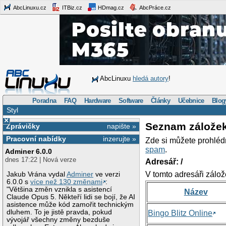
AbcLinuxu.cz
ITBiz.cz
HDmag.cz
AbcPráce.cz
AbcLinuxu
hledá autory
!
Poradna
FAQ
Hardware
Software
Články
Učebnice
Blog
Styl
×
Seznam zálože
Zprávičky
napište »
Pracovní nabídky
inzerujte »
Zde si můžete prohléd
spam
.
Adminer 6.0.0
dnes 17:22 | Nová verze
Adresář: /
V tomto adresáři zálož
Jakub Vrána vydal
Adminer
ve verzi
6.0.0 s
více než 130 změnami
:
"Většina změn vznikla s asistencí
Název
Claude Opus 5. Někteří lidi se bojí, že AI
asistence může kód zamořit technickým
dluhem. To je jistě pravda, pokud
Bingo Blitz Online
vývojář všechny změny bezduše