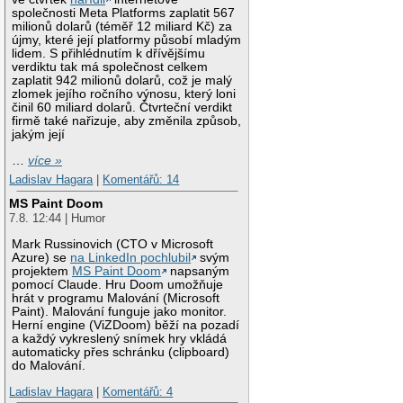
společnosti Meta Platforms zaplatit 567
milionů dolarů (téměř 12 miliard Kč) za
újmy, které její platformy působí mladým
lidem. S přihlédnutím k dřívějšímu
verdiktu tak má společnost celkem
zaplatit 942 milionů dolarů, což je malý
zlomek jejího ročního výnosu, který loni
činil 60 miliard dolarů. Čtvrteční verdikt
firmě také nařizuje, aby změnila způsob,
jakým její
…
více »
Ladislav Hagara
|
Komentářů: 14
MS Paint Doom
7.8. 12:44 | Humor
Mark Russinovich (CTO v Microsoft
Azure) se
na LinkedIn pochlubil
svým
projektem
MS Paint Doom
napsaným
pomocí Claude. Hru Doom umožňuje
hrát v programu Malování (Microsoft
Paint). Malování funguje jako monitor.
Herní engine (ViZDoom) běží na pozadí
a každý vykreslený snímek hry vkládá
automaticky přes schránku (clipboard)
do Malování.
Ladislav Hagara
|
Komentářů: 4