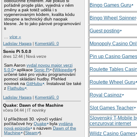
odbouchne Enterem. Ale pokud si
Bingo Games Guru
pořádně projde plán, vyjedná v něm
změny a pak totéž udělá i s
vygenerovaným kódem, kvalita kódu
Bingo Wheel Spinner
stoupne a technický dluh naopak
klesne. Je to jako párové programování
s
Guest posting
…
více »
Monopoly Casino Onl
Ladislav Hagara
|
Komentářů: 0
Sonic Pi 5.0.0
Pin up Casino Game
dnes 12:44 | Nová verze
Sam Aaron
vydal novou major verzi
Roulette Tables Casi
5.0.0
aplikace
Sonic Pi
(
Wikipedie
)
určené také pro výuku programování
pomocí skládání hudby. Přehled
Roulette Wheel Guru
novinek na
GitHubu
. Instalovat lze také
z
Flathubu
.
Royal Casinoz
Ladislav Hagara
|
Komentářů: 0
Quake: Dawn of the Machine
Slot Games Teacher
včera 04:44 | IT novinky
Slovenský T-Mobile 
U příležitosti 30. výročí vydání
cenzurovat internet
počítačové hry
Quake
byla
vydána
nová epizoda
s názvem
Dawn of the
Machine
(
Steam
).
Wildz Casino Games