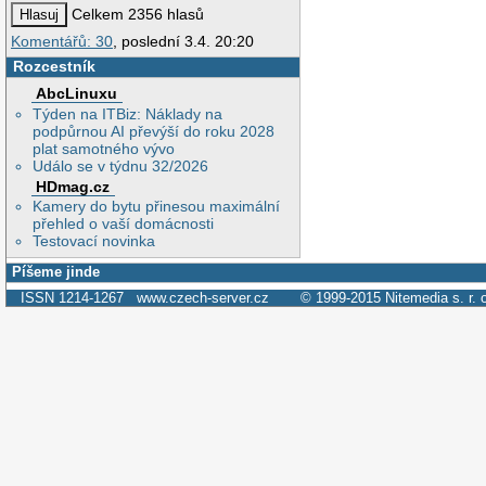
Celkem 2356 hlasů
Komentářů: 30
, poslední 3.4. 20:20
Rozcestník
AbcLinuxu
Týden na ITBiz: Náklady na
podpůrnou AI převýší do roku 2028
plat samotného vývo
Událo se v týdnu 32/2026
HDmag.cz
Kamery do bytu přinesou maximální
přehled o vaší domácnosti
Testovací novinka
Píšeme jinde
ISSN 1214-1267
www.czech-server.cz
© 1999-2015
Nitemedia s. r. 