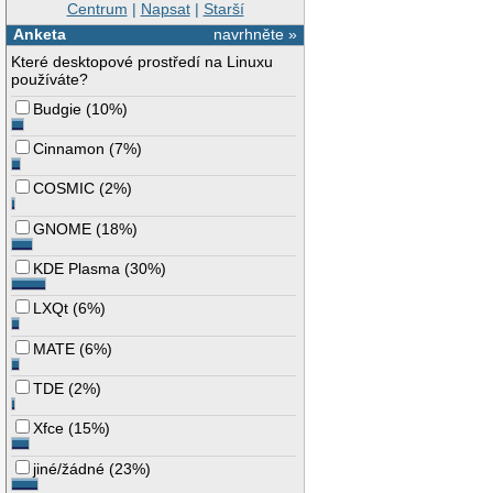
Centrum
|
Napsat
|
Starší
Anketa
navrhněte »
Které desktopové prostředí na Linuxu
používáte?
Budgie
(
10%
)
Cinnamon
(
7%
)
COSMIC
(
2%
)
GNOME
(
18%
)
KDE Plasma
(
30%
)
LXQt
(
6%
)
MATE
(
6%
)
TDE
(
2%
)
Xfce
(
15%
)
jiné/žádné
(
23%
)