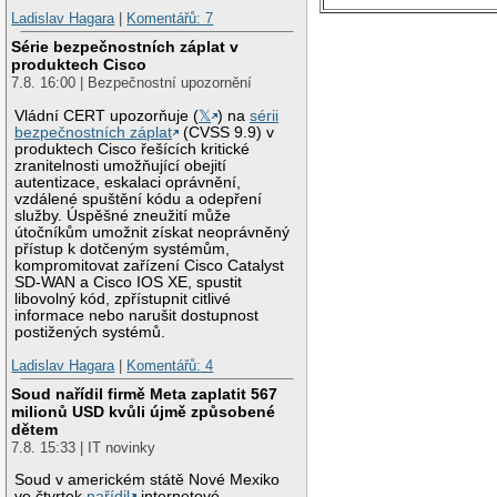
Ladislav Hagara
|
Komentářů: 7
Série bezpečnostních záplat v
produktech Cisco
7.8. 16:00 | Bezpečnostní upozornění
Vládní CERT upozorňuje (
𝕏
) na
sérii
bezpečnostních záplat
(CVSS 9.9) v
produktech Cisco řešících kritické
zranitelnosti umožňující obejití
autentizace, eskalaci oprávnění,
vzdálené spuštění kódu a odepření
služby. Úspěšné zneužití může
útočníkům umožnit získat neoprávněný
přístup k dotčeným systémům,
kompromitovat zařízení Cisco Catalyst
SD-WAN a Cisco IOS XE, spustit
libovolný kód, zpřístupnit citlivé
informace nebo narušit dostupnost
postižených systémů.
Ladislav Hagara
|
Komentářů: 4
Soud nařídil firmě Meta zaplatit 567
milionů USD kvůli újmě způsobené
dětem
7.8. 15:33 | IT novinky
Soud v americkém státě Nové Mexiko
ve čtvrtek
nařídil
internetové