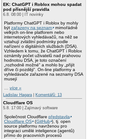
EK: ChatGPT i Roblox mohou spadat
pod přísnější pravidla
6.8. 08:00 | IT novinky
Platformy ChatGPT i Roblox by mohly
být
zařazeny na seznam
mimořádně
velkých on-line platforem nebo
internetových vyhledávačů, na něž se
vztahují zvláštní podmínky podle
nařízení o digitálních službách (DSA).
Vzhledem k tomu, že ChatGPT i Roblox
oznámily počet uživatelů nad prahovou
hodnotou DSA, je toto označení
„rozhodně možné“ a mohlo by „přijít
dříve či později“. On-line platformy a
vyhledávače zařazené na seznamy DSA
musejí
…
více »
Ladislav Hagara
|
Komentářů: 13
Cloudflare OS
5.8. 17:00 | Zajímavý software
Společnost Cloudflare
představila
Cloudflare OS
(
GitHub
), tj. open
source platformu navrženou pro
integraci umělé inteligence (agentů)
přímo do pracovních procesů