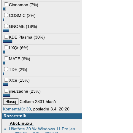
Cinnamon
(
7%
)
COSMIC
(
2%
)
GNOME
(
18%
)
KDE Plasma
(
30%
)
LXQt
(
6%
)
MATE
(
6%
)
TDE
(
2%
)
Xfce
(
15%
)
jiné/žádné
(
23%
)
Celkem 2331 hlasů
Komentářů: 30
, poslední 3.4. 20:20
Rozcestník
AbcLinuxu
Ušetřete 30 %: Windows 11 Pro jen