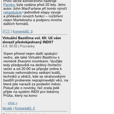
První verze konverzního nástroje
Pandoc
byla vydána před 20 lety. Jeho
autor John MacFarlane při tomto výročí
rekapituluje
jednotlivé etapy vývoje
a přidávání nových funkcí – rozšíření
nejen Markdownu a podporu mnoha
dalších formátů.
|🇵🇸
|
Komentářů: 0
Virtuální Bastlírna vol. 65: Už vám
dorazil předobjednaný INDX?
4.8. 00:55 | Pozvánky
Srpen přinesl nejen další spalující
vedro, ale také Virtuální Bastlírnu s
neméně žhavými novinkami. Využijte
tedy předpovědi na deštivý čtvrteční
večer a od 20:00 se připojte online k
tomuto neformálnímu setkání kutilů,
techniků a vědců, kde se strahovskými
bastlíři proberete nejzajímavější věci, na
které jste narazili za poslední měsíc.
Pokud jde o novinky, řeč zcela jistě
přijde na systém INDX pro tiskárny
Průša, který na konci
…
více »
bkralik
|
Komentářů: 0