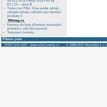
za €22,50 a Office 2024 Pro za
€17,15 – akce B
Týden na ITBiz: Čína podle zdrojů
zahájila výrobu zařízení pro domácí
produkci v
HDmag.cz
Kamery do bytu přinesou maximální
přehled o vaší domácnosti
Testovací novinka
Píšeme jinde
ISSN 1214-1267
www.czech-server.cz
© 1999-2015
Nitemedia s. r. 