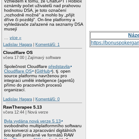
Vzhledem k tomu, že ChatGPT i Roblox
oznámily počet uživatelů nad prahovou
hodnotou DSA, je toto označení
„rozhodně možné“ a mohlo by „přijít
dříve či později“. On-line platformy a
vyhledávače zařazené na seznamy DSA
musejí
Náz
…
více »
https://bonuspokerga
Ladislav Hagara
|
Komentářů: 1
Cloudflare OS
včera 17:00 | Zajímavý software
Společnost Cloudflare
představila
Cloudflare OS
(
GitHub
), tj. open
source platformu navrženou pro
integraci umělé inteligence (agentů)
přímo do pracovních procesů
organizací.
Ladislav Hagara
|
Komentářů: 0
RawTherapee 5.13
včera 12:44 | Nová verze
Byla vydána nová verze 5.13
svobodného multiplatformního softwaru
pro konverzi a zpracování digitálních
fotografií primárně ve formátů RAW