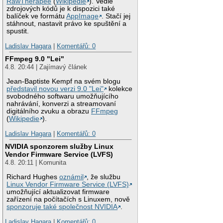
RawTherapee
(
Wikipedie
). Vedle
zdrojových kódů je k dispozici také
balíček ve formátu
AppImage
. Stačí jej
stáhnout, nastavit právo ke spuštění a
spustit.
Ladislav Hagara
|
Komentářů: 0
FFmpeg 9.0 "Lei"
4.8. 20:44 | Zajímavý článek
Jean-Baptiste Kempf na svém blogu
představil novou verzi 9.0 "Lei"
kolekce
svobodného softwaru umožňujícího
nahrávání, konverzi a streamovaní
digitálního zvuku a obrazu
FFmpeg
(
Wikipedie
).
Ladislav Hagara
|
Komentářů: 0
NVIDIA sponzorem služby Linux
Vendor Firmware Service (LVFS)
4.8. 20:11 | Komunita
Richard Hughes
oznámil
, že službu
Linux Vendor Firmware Service (LVFS)
umožňující aktualizovat firmware
zařízení na počítačích s Linuxem, nově
sponzoruje také společnost NVIDIA
.
Ladislav Hagara
|
Komentářů: 0