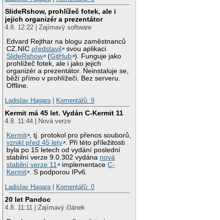
SlideRshow, prohlížeč fotek, ale i
jejich organizér a prezentátor
4.8. 12:22 | Zajímavý software
Edvard Rejthar na blogu zaměstnanců
CZ.NIC
představil
svou aplikaci
SlideRshow
(
GitHub
). Funguje jako
prohlížeč fotek, ale i jako jejich
organizér a prezentátor. Neinstaluje se,
běží přímo v prohlížeči. Bez serveru.
Offline.
Ladislav Hagara
|
Komentářů: 9
Kermit má 45 let. Vydán C-Kermit 11
4.8. 11:44 | Nová verze
Kermit
, tj. protokol pro přenos souborů,
vznikl před 45 lety
. Při této příležitosti
byla po 15 letech od vydání poslední
stabilní verze 9.0.302 vydána
nová
stabilní verze 11
implementace
C-
Kermit
. S podporou IPv6.
Ladislav Hagara
|
Komentářů: 0
20 let Pandoc
4.8. 11:11 | Zajímavý článek