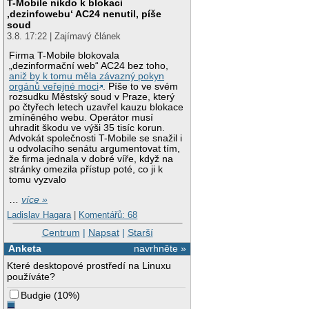
T-Mobile nikdo k blokaci
‚dezinfowebu‘ AC24 nenutil, píše
soud
3.8. 17:22 | Zajímavý článek
Firma T-Mobile blokovala
„dezinformační web“ AC24 bez toho,
aniž by k tomu měla závazný pokyn
orgánů veřejné moci
. Píše to ve svém
rozsudku Městský soud v Praze, který
po čtyřech letech uzavřel kauzu blokace
zmíněného webu. Operátor musí
uhradit škodu ve výši 35 tisíc korun.
Advokát společnosti T-Mobile se snažil i
u odvolacího senátu argumentovat tím,
že firma jednala v dobré víře, když na
stránky omezila přístup poté, co ji k
tomu vyzvalo
…
více »
Ladislav Hagara
|
Komentářů: 68
Centrum
|
Napsat
|
Starší
Anketa
navrhněte »
Které desktopové prostředí na Linuxu
používáte?
Budgie
(
10%
)