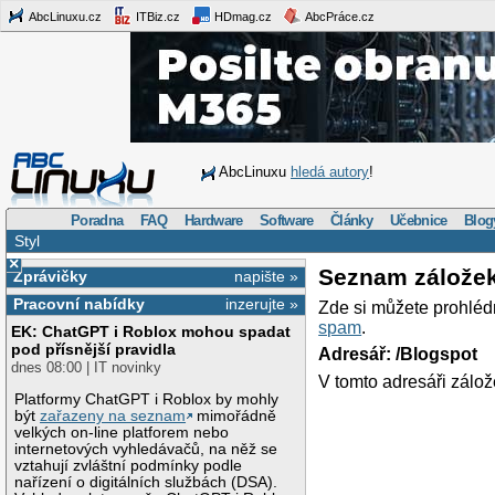
AbcLinuxu.cz
ITBiz.cz
HDmag.cz
AbcPráce.cz
AbcLinuxu
hledá autory
!
Poradna
FAQ
Hardware
Software
Články
Učebnice
Blog
Styl
×
Seznam zálože
Zprávičky
napište »
Pracovní nabídky
inzerujte »
Zde si můžete prohléd
spam
.
EK: ChatGPT i Roblox mohou spadat
pod přísnější pravidla
Adresář: /Blogspot
dnes 08:00 | IT novinky
V tomto adresáři zálož
Platformy ChatGPT i Roblox by mohly
být
zařazeny na seznam
mimořádně
velkých on-line platforem nebo
internetových vyhledávačů, na něž se
vztahují zvláštní podmínky podle
nařízení o digitálních službách (DSA).