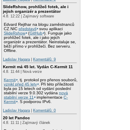
SlideRshow, prohlížeč fotek, ale i
jejich organizér a prezentátor
4.8. 12:22 | Zajímavý software
Edvard Rejthar na blogu zaměstnanců
CZ.NIC
představil
svou aplikaci
SlideRshow
(
GitHub
). Funguje jako
prohlížeč fotek, ale i jako jejich
organizér a prezentátor. Neinstaluje se,
běží přímo v prohlížeči. Bez serveru.
Offline.
Ladislav Hagara
|
Komentářů: 9
Kermit má 45 let. Vydán C-Kermit 11
4.8. 11:44 | Nová verze
Kermit
, tj. protokol pro přenos souborů,
vznikl před 45 lety
. Při této příležitosti
byla po 15 letech od vydání poslední
stabilní verze 9.0.302 vydána
nová
stabilní verze 11
implementace
C-
Kermit
. S podporou IPv6.
Ladislav Hagara
|
Komentářů: 0
20 let Pandoc
4.8. 11:11 | Zajímavý článek