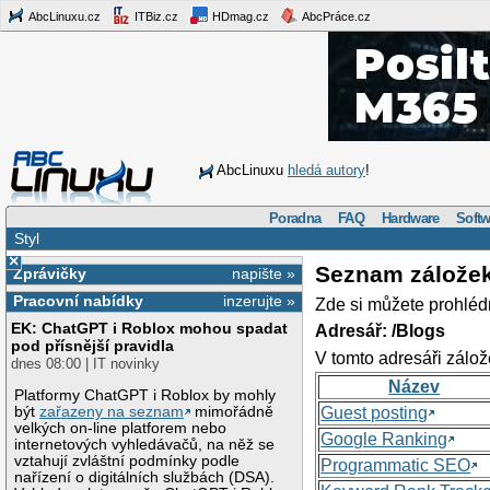
AbcLinuxu.cz
ITBiz.cz
HDmag.cz
AbcPráce.cz
AbcLinuxu
hledá autory
!
Poradna
FAQ
Hardware
Softw
Styl
×
Seznam zálože
Zprávičky
napište »
Pracovní nabídky
inzerujte »
Zde si můžete prohléd
EK: ChatGPT i Roblox mohou spadat
Adresář: /Blogs
pod přísnější pravidla
V tomto adresáři zálož
dnes 08:00 | IT novinky
Název
Platformy ChatGPT i Roblox by mohly
být
zařazeny na seznam
mimořádně
Guest posting
velkých on-line platforem nebo
Google Ranking
internetových vyhledávačů, na něž se
vztahují zvláštní podmínky podle
Programmatic SEO
nařízení o digitálních službách (DSA).