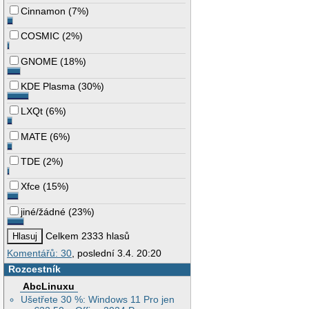
Cinnamon
(
7%
)
COSMIC
(
2%
)
GNOME
(
18%
)
KDE Plasma
(
30%
)
LXQt
(
6%
)
MATE
(
6%
)
TDE
(
2%
)
Xfce
(
15%
)
jiné/žádné
(
23%
)
Celkem 2333 hlasů
Komentářů: 30
, poslední 3.4. 20:20
Rozcestník
AbcLinuxu
Ušetřete 30 %: Windows 11 Pro jen