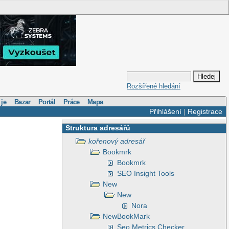
Rozšířené hledání
 je
Bazar
Portál
Práce
Mapa
Přihlášení
|
Registrace
Struktura adresářů
kořenový adresář
Bookmrk
Bookmrk
SEO Insight Tools
New
New
Nora
NewBookMark
Seo Metrics Checker