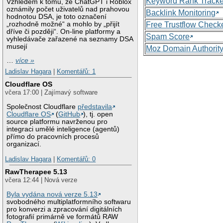
Keyword Rank Tracke
Vzhledem k tomu, že ChatGPT i Roblox
oznámily počet uživatelů nad prahovou
Backlink Monitoring
hodnotou DSA, je toto označení
„rozhodně možné“ a mohlo by „přijít
Free Trustflow Check
dříve či později“. On-line platformy a
Spam Score
vyhledávače zařazené na seznamy DSA
musejí
Moz Domain Authorit
…
více »
Ladislav Hagara
|
Komentářů: 1
Cloudflare OS
včera 17:00 | Zajímavý software
Společnost Cloudflare
představila
Cloudflare OS
(
GitHub
), tj. open
source platformu navrženou pro
integraci umělé inteligence (agentů)
přímo do pracovních procesů
organizací.
Ladislav Hagara
|
Komentářů: 0
RawTherapee 5.13
včera 12:44 | Nová verze
Byla vydána nová verze 5.13
svobodného multiplatformního softwaru
pro konverzi a zpracování digitálních
fotografií primárně ve formátů RAW