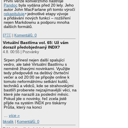
První verze konverzního nástroje
Pandoc
byla vydána před 20 lety. Jeho
autor John MacFarlane při tomto výročí
rekapituluje
jednotlivé etapy vývoje
a přidávání nových funkcí – rozšíření
nejen Markdownu a podporu mnoha
dalších formátů.
|🇵🇸
|
Komentářů: 0
Virtuální Bastlírna vol. 65: Už vám
dorazil předobjednaný INDX?
4.8. 00:55 | Pozvánky
Srpen přinesl nejen další spalující
vedro, ale také Virtuální Bastlírnu s
neméně žhavými novinkami. Využijte
tedy předpovědi na deštivý čtvrteční
večer a od 20:00 se připojte online k
tomuto neformálnímu setkání kutilů,
techniků a vědců, kde se strahovskými
bastlíři proberete nejzajímavější věci, na
které jste narazili za poslední měsíc.
Pokud jde o novinky, řeč zcela jistě
přijde na systém INDX pro tiskárny
Průša, který na konci
…
více »
bkralik
|
Komentářů: 0