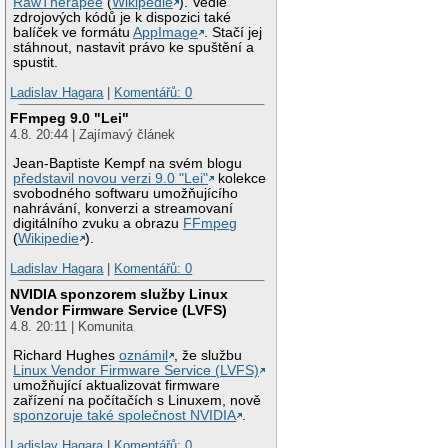
RawTherapee
(
Wikipedie
). Vedle
zdrojových kódů je k dispozici také
balíček ve formátu
AppImage
. Stačí jej
stáhnout, nastavit právo ke spuštění a
spustit.
Ladislav Hagara
|
Komentářů: 0
FFmpeg 9.0 "Lei"
4.8. 20:44 | Zajímavý článek
Jean-Baptiste Kempf na svém blogu
představil novou verzi 9.0 "Lei"
kolekce
svobodného softwaru umožňujícího
nahrávání, konverzi a streamovaní
digitálního zvuku a obrazu
FFmpeg
(
Wikipedie
).
Ladislav Hagara
|
Komentářů: 0
NVIDIA sponzorem služby Linux
Vendor Firmware Service (LVFS)
4.8. 20:11 | Komunita
Richard Hughes
oznámil
, že službu
Linux Vendor Firmware Service (LVFS)
umožňující aktualizovat firmware
zařízení na počítačích s Linuxem, nově
sponzoruje také společnost NVIDIA
.
Ladislav Hagara
|
Komentářů: 0