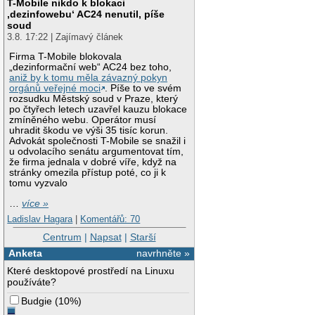
T-Mobile nikdo k blokaci
‚dezinfowebu‘ AC24 nenutil, píše
soud
3.8. 17:22 | Zajímavý článek
Firma T-Mobile blokovala
„dezinformační web“ AC24 bez toho,
aniž by k tomu měla závazný pokyn
orgánů veřejné moci
. Píše to ve svém
rozsudku Městský soud v Praze, který
po čtyřech letech uzavřel kauzu blokace
zmíněného webu. Operátor musí
uhradit škodu ve výši 35 tisíc korun.
Advokát společnosti T-Mobile se snažil i
u odvolacího senátu argumentovat tím,
že firma jednala v dobré víře, když na
stránky omezila přístup poté, co ji k
tomu vyzvalo
…
více »
Ladislav Hagara
|
Komentářů: 70
Centrum
|
Napsat
|
Starší
Anketa
navrhněte »
Které desktopové prostředí na Linuxu
používáte?
Budgie
(
10%
)