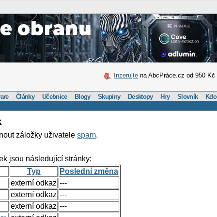
Inzerujte
na AbcPráce.cz od 950 Kč
are
Články
Učebnice
Blogy
Skupiny
Desktopy
Hry
Slovník
Kdo
k
nout záložky uživatele
spam
.
ek jsou následující stránky:
Typ
Poslední změna
externí odkaz
---
externí odkaz
---
externí odkaz
---