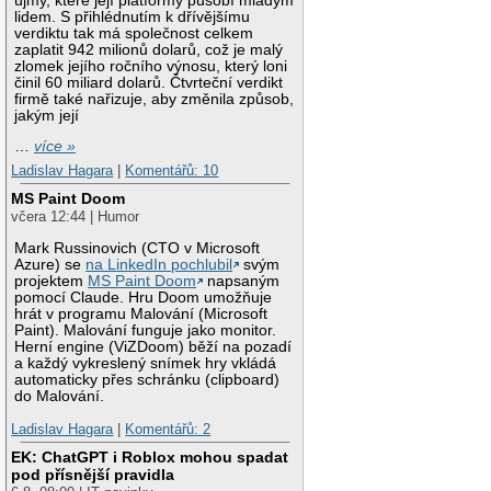
újmy, které její platformy působí mladým
lidem. S přihlédnutím k dřívějšímu
verdiktu tak má společnost celkem
zaplatit 942 milionů dolarů, což je malý
zlomek jejího ročního výnosu, který loni
činil 60 miliard dolarů. Čtvrteční verdikt
firmě také nařizuje, aby změnila způsob,
jakým její
…
více »
Ladislav Hagara
|
Komentářů: 10
MS Paint Doom
včera 12:44 | Humor
Mark Russinovich (CTO v Microsoft
Azure) se
na LinkedIn pochlubil
svým
projektem
MS Paint Doom
napsaným
pomocí Claude. Hru Doom umožňuje
hrát v programu Malování (Microsoft
Paint). Malování funguje jako monitor.
Herní engine (ViZDoom) běží na pozadí
a každý vykreslený snímek hry vkládá
automaticky přes schránku (clipboard)
do Malování.
Ladislav Hagara
|
Komentářů: 2
EK: ChatGPT i Roblox mohou spadat
pod přísnější pravidla