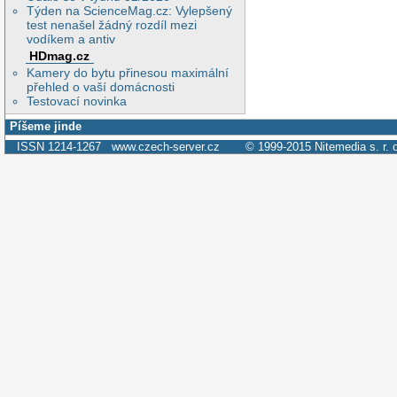
Týden na ScienceMag.cz: Vylepšený
test nenašel žádný rozdíl mezi
vodíkem a antiv
HDmag.cz
Kamery do bytu přinesou maximální
přehled o vaší domácnosti
Testovací novinka
Píšeme jinde
ISSN 1214-1267
www.czech-server.cz
© 1999-2015
Nitemedia s. r. 