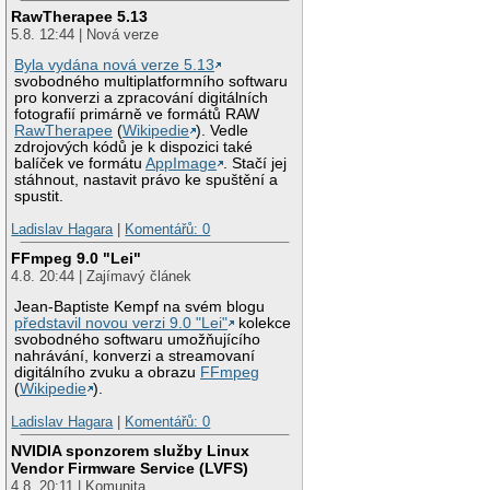
RawTherapee 5.13
5.8. 12:44 | Nová verze
Byla vydána nová verze 5.13
svobodného multiplatformního softwaru
pro konverzi a zpracování digitálních
fotografií primárně ve formátů RAW
RawTherapee
(
Wikipedie
). Vedle
zdrojových kódů je k dispozici také
balíček ve formátu
AppImage
. Stačí jej
stáhnout, nastavit právo ke spuštění a
spustit.
Ladislav Hagara
|
Komentářů: 0
FFmpeg 9.0 "Lei"
4.8. 20:44 | Zajímavý článek
Jean-Baptiste Kempf na svém blogu
představil novou verzi 9.0 "Lei"
kolekce
svobodného softwaru umožňujícího
nahrávání, konverzi a streamovaní
digitálního zvuku a obrazu
FFmpeg
(
Wikipedie
).
Ladislav Hagara
|
Komentářů: 0
NVIDIA sponzorem služby Linux
Vendor Firmware Service (LVFS)
4.8. 20:11 | Komunita