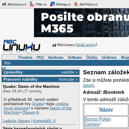
AbcLinuxu.cz
ITBiz.cz
HDmag.cz
AbcPráce.cz
AbcLinuxu
hledá autory
!
Poradna
FAQ
Hardware
Software
Články
Učebnice
Blog
Styl
×
Seznam zálože
Zprávičky
napište »
Pracovní nabídky
inzerujte »
Zde si můžete prohléd
spam
.
Quake: Dawn of the Machine
dnes 04:44 | IT novinky
Adresář: /Bookmrk
V tomto adresáři zálož
U příležitosti 30. výročí vydání
počítačové hry
Quake
byla
vydána
nová epizoda
s názvem
Dawn of the
Název
Machine
(
Steam
).
Bonus Poker
Ladislav Hagara
|
Komentářů: 4
Games
Série bezpečnostních záplat v