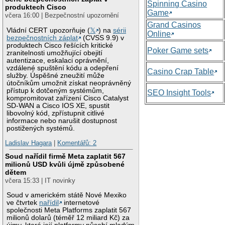
Spinning Casino
produktech Cisco
Game
včera 16:00 | Bezpečnostní upozornění
Grand Casinos
Vládní CERT upozorňuje (
𝕏
) na
sérii
Online
bezpečnostních záplat
(CVSS 9.9) v
produktech Cisco řešících kritické
Poker Game sets
zranitelnosti umožňující obejití
autentizace, eskalaci oprávnění,
vzdálené spuštění kódu a odepření
Casino Crap Table
služby. Úspěšné zneužití může
útočníkům umožnit získat neoprávněný
přístup k dotčeným systémům,
SEO Insight Tools
kompromitovat zařízení Cisco Catalyst
SD-WAN a Cisco IOS XE, spustit
libovolný kód, zpřístupnit citlivé
informace nebo narušit dostupnost
postižených systémů.
Ladislav Hagara
|
Komentářů: 2
Soud nařídil firmě Meta zaplatit 567
milionů USD kvůli újmě způsobené
dětem
včera 15:33 | IT novinky
Soud v americkém státě Nové Mexiko
ve čtvrtek
nařídil
internetové
společnosti Meta Platforms zaplatit 567
milionů dolarů (téměř 12 miliard Kč) za