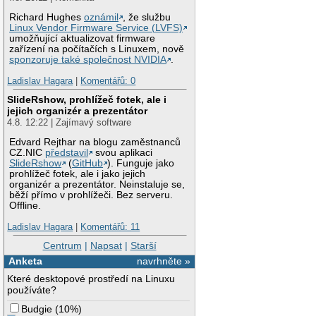
Richard Hughes
oznámil
, že službu
Linux Vendor Firmware Service (LVFS)
umožňující aktualizovat firmware
zařízení na počítačích s Linuxem, nově
sponzoruje také společnost NVIDIA
.
Ladislav Hagara
|
Komentářů: 0
SlideRshow, prohlížeč fotek, ale i
jejich organizér a prezentátor
4.8. 12:22 | Zajímavý software
Edvard Rejthar na blogu zaměstnanců
CZ.NIC
představil
svou aplikaci
SlideRshow
(
GitHub
). Funguje jako
prohlížeč fotek, ale i jako jejich
organizér a prezentátor. Neinstaluje se,
běží přímo v prohlížeči. Bez serveru.
Offline.
Ladislav Hagara
|
Komentářů: 11
Centrum
|
Napsat
|
Starší
Anketa
navrhněte »
Které desktopové prostředí na Linuxu
používáte?
Budgie
(
10%
)