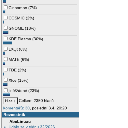
Cinnamon
(
7%
)
COSMIC
(
2%
)
GNOME
(
18%
)
KDE Plasma
(
30%
)
LXQt
(
6%
)
MATE
(
6%
)
TDE
(
2%
)
Xfce
(
15%
)
jiné/žádné
(
23%
)
Celkem 2350 hlasů
Komentářů: 30
, poslední 3.4. 20:20
Rozcestník
AbcLinuxu
Událo se v týdnu 32/2026