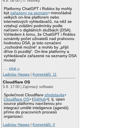
6.8. 08:00 | IT novinky
Platformy ChatGPT i Roblox by mohly
být
zařazeny na seznam
mimořádně
velkých on-line platforem nebo
internetových vyhledávačů, na něž se
vztahují zvláštní podmínky podle
nařízení o digitálních službách (DSA).
Vzhledem k tomu, že ChatGPT i Roblox
oznámily počet uživatelů nad prahovou
hodnotou DSA, je toto označení
„rozhodně možné“ a mohlo by „přijít
dříve či později“. On-line platformy a
vyhledávače zařazené na seznamy DSA
musejí
…
více »
Ladislav Hagara
|
Komentářů: 11
Cloudflare OS
5.8. 17:00 | Zajímavý software
Společnost Cloudflare
představila
Cloudflare OS
(
GitHub
), tj. open
source platformu navrženou pro
integraci umělé inteligence (agentů)
přímo do pracovních procesů
organizací.
Ladislav Hagara
|
Komentářů: 0