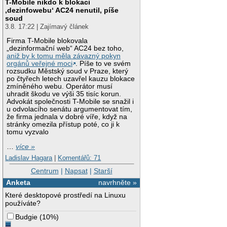
T-Mobile nikdo k blokaci
‚dezinfowebu‘ AC24 nenutil, píše
soud
3.8. 17:22 | Zajímavý článek
Firma T-Mobile blokovala
„dezinformační web“ AC24 bez toho,
aniž by k tomu měla závazný pokyn
orgánů veřejné moci
. Píše to ve svém
rozsudku Městský soud v Praze, který
po čtyřech letech uzavřel kauzu blokace
zmíněného webu. Operátor musí
uhradit škodu ve výši 35 tisíc korun.
Advokát společnosti T-Mobile se snažil i
u odvolacího senátu argumentovat tím,
že firma jednala v dobré víře, když na
stránky omezila přístup poté, co ji k
tomu vyzvalo
…
více »
Ladislav Hagara
|
Komentářů: 71
Centrum
|
Napsat
|
Starší
Anketa
navrhněte »
Které desktopové prostředí na Linuxu
používáte?
Budgie
(
10%
)