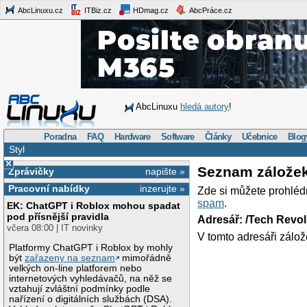
AbcLinuxu.cz
ITBiz.cz
HDmag.cz
AbcPráce.cz
AbcLinuxu
hledá autory
!
Poradna
FAQ
Hardware
Software
Články
Učebnice
Blog
Styl
×
Seznam zálože
Zprávičky
napište »
Pracovní nabídky
inzerujte »
Zde si můžete prohléd
spam
.
EK: ChatGPT i Roblox mohou spadat
pod přísnější pravidla
Adresář: /Tech Revo
včera 08:00 | IT novinky
V tomto adresáři zálož
Platformy ChatGPT i Roblox by mohly
být
zařazeny na seznam
mimořádně
velkých on-line platforem nebo
internetových vyhledávačů, na něž se
vztahují zvláštní podmínky podle
nařízení o digitálních službách (DSA).