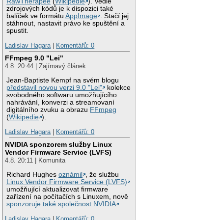
RawTherapee
(
Wikipedie
). Vedle
zdrojových kódů je k dispozici také
balíček ve formátu
AppImage
. Stačí jej
stáhnout, nastavit právo ke spuštění a
spustit.
Ladislav Hagara
|
Komentářů: 0
FFmpeg 9.0 "Lei"
4.8. 20:44 | Zajímavý článek
Jean-Baptiste Kempf na svém blogu
představil novou verzi 9.0 "Lei"
kolekce
svobodného softwaru umožňujícího
nahrávání, konverzi a streamovaní
digitálního zvuku a obrazu
FFmpeg
(
Wikipedie
).
Ladislav Hagara
|
Komentářů: 0
NVIDIA sponzorem služby Linux
Vendor Firmware Service (LVFS)
4.8. 20:11 | Komunita
Richard Hughes
oznámil
, že službu
Linux Vendor Firmware Service (LVFS)
umožňující aktualizovat firmware
zařízení na počítačích s Linuxem, nově
sponzoruje také společnost NVIDIA
.
Ladislav Hagara
|
Komentářů: 0