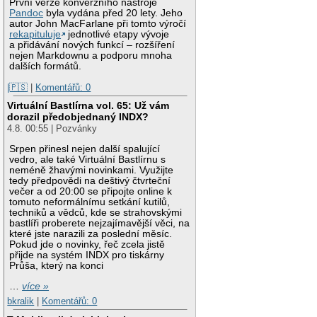
První verze konverzního nástroje
Pandoc
byla vydána před 20 lety. Jeho
autor John MacFarlane při tomto výročí
rekapituluje
jednotlivé etapy vývoje
a přidávání nových funkcí – rozšíření
nejen Markdownu a podporu mnoha
dalších formátů.
|🇵🇸
|
Komentářů: 0
Virtuální Bastlírna vol. 65: Už vám
dorazil předobjednaný INDX?
4.8. 00:55 | Pozvánky
Srpen přinesl nejen další spalující
vedro, ale také Virtuální Bastlírnu s
neméně žhavými novinkami. Využijte
tedy předpovědi na deštivý čtvrteční
večer a od 20:00 se připojte online k
tomuto neformálnímu setkání kutilů,
techniků a vědců, kde se strahovskými
bastlíři proberete nejzajímavější věci, na
které jste narazili za poslední měsíc.
Pokud jde o novinky, řeč zcela jistě
přijde na systém INDX pro tiskárny
Průša, který na konci
…
více »
bkralik
|
Komentářů: 0