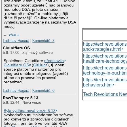
Vzhledem k tomu, že ChatGPT i Roblox
oznámily počet uživatelů nad prahovou
hodnotou DSA, je toto označení
„rozhodně možné“ a mohlo by „přijít
dříve či později“. On-line platformy a
vyhledávače zařazené na seznamy DSA
musejí
…
více »
Ladislav Hagara
|
Komentářů: 3
https://techrevolutio
Cloudflare OS
and-strategies.html
5.8. 17:00 | Zajímavý software
https://techrevoluti
Společnost Cloudflare
představila
healthcare-technology
Cloudflare OS
(
GitHub
), tj. open
https://techrevolutio
source platformu navrženou pro
technology-in-our.htm
integraci umělé inteligence (agentů)
přímo do pracovních procesů
https://techrevolutio
organizací.
behaviors.html
Ladislav Hagara
|
Komentářů: 0
Tech Revolutions Ne
RawTherapee 5.13
5.8. 12:44 | Nová verze
Byla vydána nová verze 5.13
svobodného multiplatformního softwaru
pro konverzi a zpracování digitálních
fotografií primárně ve formátů RAW