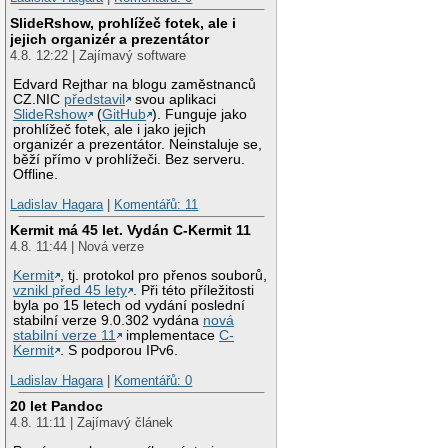
SlideRshow, prohlížeč fotek, ale i
jejich organizér a prezentátor
4.8. 12:22 | Zajímavý software
Edvard Rejthar na blogu zaměstnanců
CZ.NIC
představil
svou aplikaci
SlideRshow
(
GitHub
). Funguje jako
prohlížeč fotek, ale i jako jejich
organizér a prezentátor. Neinstaluje se,
běží přímo v prohlížeči. Bez serveru.
Offline.
Ladislav Hagara
|
Komentářů: 11
Kermit má 45 let. Vydán C-Kermit 11
4.8. 11:44 | Nová verze
Kermit
, tj. protokol pro přenos souborů,
vznikl před 45 lety
. Při této příležitosti
byla po 15 letech od vydání poslední
stabilní verze 9.0.302 vydána
nová
stabilní verze 11
implementace
C-
Kermit
. S podporou IPv6.
Ladislav Hagara
|
Komentářů: 0
20 let Pandoc
4.8. 11:11 | Zajímavý článek