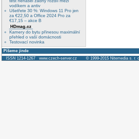
test nenašel žádný rozdíl mezi
vodíkem a antiv
Ušetřete 30 %: Windows 11 Pro jen
za €22,50 a Office 2024 Pro za
€17,15 – akce B
HDmag.cz
Kamery do bytu přinesou maximální
přehled o vaší domácnosti
Testovací novinka
Píšeme jinde
ISSN 1214-1267
www.czech-server.cz
© 1999-2015
Nitemedia s. r. 