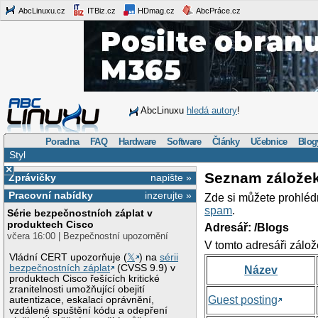
AbcLinuxu.cz
ITBiz.cz
HDmag.cz
AbcPráce.cz
AbcLinuxu
hledá autory
!
Poradna
FAQ
Hardware
Software
Články
Učebnice
Blog
Styl
×
Seznam zálože
Zprávičky
napište »
Pracovní nabídky
inzerujte »
Zde si můžete prohléd
spam
.
Série bezpečnostních záplat v
produktech Cisco
Adresář: /Blogs
včera 16:00 | Bezpečnostní upozornění
V tomto adresáři zálož
Vládní CERT upozorňuje (
𝕏
) na
sérii
bezpečnostních záplat
(CVSS 9.9) v
Název
produktech Cisco řešících kritické
zranitelnosti umožňující obejití
Guest posting
autentizace, eskalaci oprávnění,
vzdálené spuštění kódu a odepření