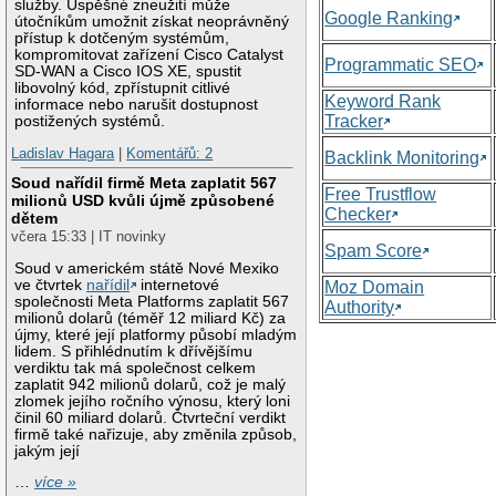
služby. Úspěšné zneužití může
Google Ranking
útočníkům umožnit získat neoprávněný
přístup k dotčeným systémům,
kompromitovat zařízení Cisco Catalyst
Programmatic SEO
SD-WAN a Cisco IOS XE, spustit
libovolný kód, zpřístupnit citlivé
Keyword Rank
informace nebo narušit dostupnost
Tracker
postižených systémů.
Ladislav Hagara
|
Komentářů: 2
Backlink Monitoring
Soud nařídil firmě Meta zaplatit 567
Free Trustflow
milionů USD kvůli újmě způsobené
Checker
dětem
včera 15:33 | IT novinky
Spam Score
Soud v americkém státě Nové Mexiko
ve čtvrtek
nařídil
internetové
Moz Domain
společnosti Meta Platforms zaplatit 567
Authority
milionů dolarů (téměř 12 miliard Kč) za
újmy, které její platformy působí mladým
lidem. S přihlédnutím k dřívějšímu
verdiktu tak má společnost celkem
zaplatit 942 milionů dolarů, což je malý
zlomek jejího ročního výnosu, který loni
činil 60 miliard dolarů. Čtvrteční verdikt
firmě také nařizuje, aby změnila způsob,
jakým její
…
více »