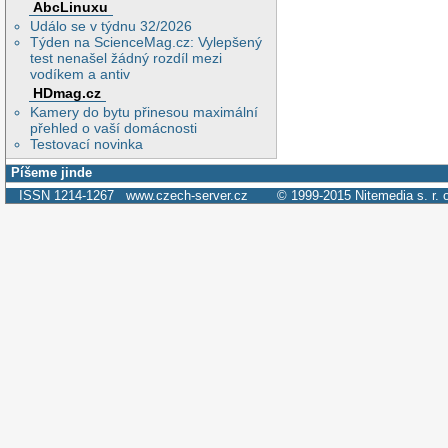
AbcLinuxu
Událo se v týdnu 32/2026
Týden na ScienceMag.cz: Vylepšený
test nenašel žádný rozdíl mezi
vodíkem a antiv
HDmag.cz
Kamery do bytu přinesou maximální
přehled o vaší domácnosti
Testovací novinka
Píšeme jinde
ISSN 1214-1267
www.czech-server.cz
© 1999-2015
Nitemedia s. r. 