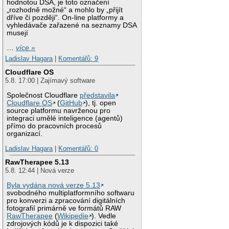
hodnotou DSA, je toto označení
„rozhodně možné“ a mohlo by „přijít
dříve či později“. On-line platformy a
vyhledávače zařazené na seznamy DSA
musejí
…
více »
Ladislav Hagara
|
Komentářů: 9
Cloudflare OS
5.8. 17:00 | Zajímavý software
Společnost Cloudflare
představila
Cloudflare OS
(
GitHub
), tj. open
source platformu navrženou pro
integraci umělé inteligence (agentů)
přímo do pracovních procesů
organizací.
Ladislav Hagara
|
Komentářů: 0
RawTherapee 5.13
5.8. 12:44 | Nová verze
Byla vydána nová verze 5.13
svobodného multiplatformního softwaru
pro konverzi a zpracování digitálních
fotografií primárně ve formátů RAW
RawTherapee
(
Wikipedie
). Vedle
zdrojových kódů je k dispozici také