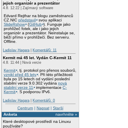
jejich organizér a prezentátor
4.8. 12:22 | Zajímavý software
Edvard Rejthar na blogu zaměstnanců
CZ.NIC
představil
svou aplikaci
SlideRshow
(
GitHub
). Funguje jako
prohlížeč fotek, ale i jako jejich
organizér a prezentátor. Neinstaluje se,
běží přímo v prohlížeči. Bez serveru.
Offline.
Ladislav Hagara
|
Komentářů: 11
Kermit má 45 let. Vydán C-Kermit 11
4.8. 11:44 | Nová verze
Kermit
, tj. protokol pro přenos souborů,
vznikl před 45 lety
. Při této příležitosti
byla po 15 letech od vydání poslední
stabilní verze 9.0.302 vydána
nová
stabilní verze 11
implementace
C-
Kermit
. S podporou IPv6.
Ladislav Hagara
|
Komentářů: 0
Centrum
|
Napsat
|
Starší
Anketa
navrhněte »
Které desktopové prostředí na Linuxu
používáte?