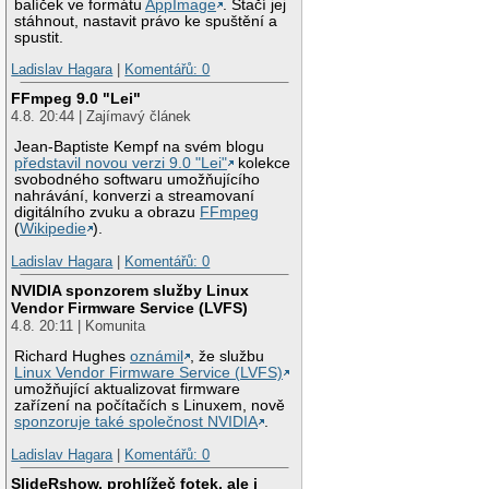
balíček ve formátu
AppImage
. Stačí jej
stáhnout, nastavit právo ke spuštění a
spustit.
Ladislav Hagara
|
Komentářů: 0
FFmpeg 9.0 "Lei"
4.8. 20:44 | Zajímavý článek
Jean-Baptiste Kempf na svém blogu
představil novou verzi 9.0 "Lei"
kolekce
svobodného softwaru umožňujícího
nahrávání, konverzi a streamovaní
digitálního zvuku a obrazu
FFmpeg
(
Wikipedie
).
Ladislav Hagara
|
Komentářů: 0
NVIDIA sponzorem služby Linux
Vendor Firmware Service (LVFS)
4.8. 20:11 | Komunita
Richard Hughes
oznámil
, že službu
Linux Vendor Firmware Service (LVFS)
umožňující aktualizovat firmware
zařízení na počítačích s Linuxem, nově
sponzoruje také společnost NVIDIA
.
Ladislav Hagara
|
Komentářů: 0
SlideRshow, prohlížeč fotek, ale i