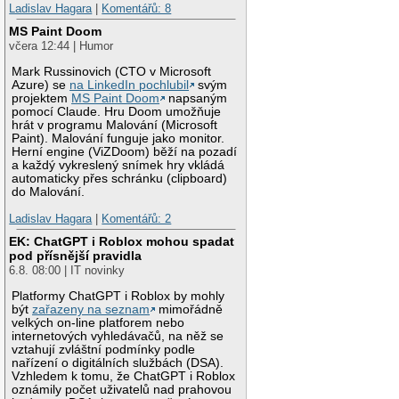
Ladislav Hagara
|
Komentářů: 8
MS Paint Doom
včera 12:44 | Humor
Mark Russinovich (CTO v Microsoft
Azure) se
na LinkedIn pochlubil
svým
projektem
MS Paint Doom
napsaným
pomocí Claude. Hru Doom umožňuje
hrát v programu Malování (Microsoft
Paint). Malování funguje jako monitor.
Herní engine (ViZDoom) běží na pozadí
a každý vykreslený snímek hry vkládá
automaticky přes schránku (clipboard)
do Malování.
Ladislav Hagara
|
Komentářů: 2
EK: ChatGPT i Roblox mohou spadat
pod přísnější pravidla
6.8. 08:00 | IT novinky
Platformy ChatGPT i Roblox by mohly
být
zařazeny na seznam
mimořádně
velkých on-line platforem nebo
internetových vyhledávačů, na něž se
vztahují zvláštní podmínky podle
nařízení o digitálních službách (DSA).
Vzhledem k tomu, že ChatGPT i Roblox
oznámily počet uživatelů nad prahovou