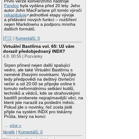
První verze konverzního nástroje
Pandoc
byla vydána před 20 lety. Jeho
autor John MacFarlane při tomto výročí
rekapituluje
jednotlivé etapy vývoje
a přidávání nových funkcí – rozšíření
nejen Markdownu a podporu mnoha
dalších formátů.
|🇵🇸
|
Komentářů: 0
Virtuální Bastlírna vol. 65: Už vám
dorazil předobjednaný INDX?
4.8. 00:55 | Pozvánky
Srpen přinesl nejen další spalující
vedro, ale také Virtuální Bastlírnu s
neméně žhavými novinkami. Využijte
tedy předpovědi na deštivý čtvrteční
večer a od 20:00 se připojte online k
tomuto neformálnímu setkání kutilů,
techniků a vědců, kde se strahovskými
bastlíři proberete nejzajímavější věci, na
které jste narazili za poslední měsíc.
Pokud jde o novinky, řeč zcela jistě
přijde na systém INDX pro tiskárny
Průša, který na konci
…
více »
bkralik
|
Komentářů: 0