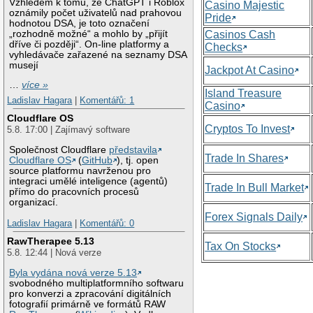
Vzhledem k tomu, že ChatGPT i Roblox
Casino Majestic
oznámily počet uživatelů nad prahovou
Pride
hodnotou DSA, je toto označení
„rozhodně možné“ a mohlo by „přijít
Casinos Cash
dříve či později“. On-line platformy a
Checks
vyhledávače zařazené na seznamy DSA
musejí
Jackpot At Casino
…
více »
Island Treasure
Ladislav Hagara
|
Komentářů: 1
Casino
Cloudflare OS
Cryptos To Invest
5.8. 17:00 | Zajímavý software
Společnost Cloudflare
představila
Trade In Shares
Cloudflare OS
(
GitHub
), tj. open
source platformu navrženou pro
integraci umělé inteligence (agentů)
Trade In Bull Market
přímo do pracovních procesů
organizací.
Forex Signals Daily
Ladislav Hagara
|
Komentářů: 0
RawTherapee 5.13
Tax On Stocks
5.8. 12:44 | Nová verze
Byla vydána nová verze 5.13
svobodného multiplatformního softwaru
pro konverzi a zpracování digitálních
fotografií primárně ve formátů RAW