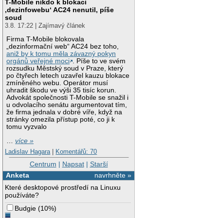
T-Mobile nikdo k blokaci
‚dezinfowebu‘ AC24 nenutil, píše
soud
3.8. 17:22 | Zajímavý článek
Firma T-Mobile blokovala
„dezinformační web“ AC24 bez toho,
aniž by k tomu měla závazný pokyn
orgánů veřejné moci
. Píše to ve svém
rozsudku Městský soud v Praze, který
po čtyřech letech uzavřel kauzu blokace
zmíněného webu. Operátor musí
uhradit škodu ve výši 35 tisíc korun.
Advokát společnosti T-Mobile se snažil i
u odvolacího senátu argumentovat tím,
že firma jednala v dobré víře, když na
stránky omezila přístup poté, co ji k
tomu vyzvalo
…
více »
Ladislav Hagara
|
Komentářů: 70
Centrum
|
Napsat
|
Starší
Anketa
navrhněte »
Které desktopové prostředí na Linuxu
používáte?
Budgie
(
10%
)