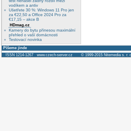
test nenašel žádný rozdíl mezi
vodíkem a antiv
Ušetřete 30 %: Windows 11 Pro jen
za €22,50 a Office 2024 Pro za
€17,15 – akce B
HDmag.cz
Kamery do bytu přinesou maximální
přehled o vaší domácnosti
Testovací novinka
Píšeme jinde
ISSN 1214-1267
www.czech-server.cz
© 1999-2015
Nitemedia s. r. 