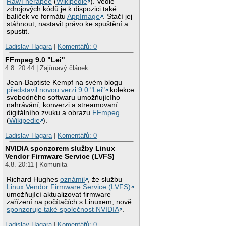
RawTherapee
(
Wikipedie
). Vedle
zdrojových kódů je k dispozici také
balíček ve formátu
AppImage
. Stačí jej
stáhnout, nastavit právo ke spuštění a
spustit.
Ladislav Hagara
|
Komentářů: 0
FFmpeg 9.0 "Lei"
4.8. 20:44 | Zajímavý článek
Jean-Baptiste Kempf na svém blogu
představil novou verzi 9.0 "Lei"
kolekce
svobodného softwaru umožňujícího
nahrávání, konverzi a streamovaní
digitálního zvuku a obrazu
FFmpeg
(
Wikipedie
).
Ladislav Hagara
|
Komentářů: 0
NVIDIA sponzorem služby Linux
Vendor Firmware Service (LVFS)
4.8. 20:11 | Komunita
Richard Hughes
oznámil
, že službu
Linux Vendor Firmware Service (LVFS)
umožňující aktualizovat firmware
zařízení na počítačích s Linuxem, nově
sponzoruje také společnost NVIDIA
.
Ladislav Hagara
|
Komentářů: 0