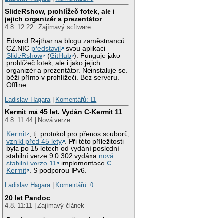
SlideRshow, prohlížeč fotek, ale i
jejich organizér a prezentátor
4.8. 12:22 | Zajímavý software
Edvard Rejthar na blogu zaměstnanců
CZ.NIC
představil
svou aplikaci
SlideRshow
(
GitHub
). Funguje jako
prohlížeč fotek, ale i jako jejich
organizér a prezentátor. Neinstaluje se,
běží přímo v prohlížeči. Bez serveru.
Offline.
Ladislav Hagara
|
Komentářů: 11
Kermit má 45 let. Vydán C-Kermit 11
4.8. 11:44 | Nová verze
Kermit
, tj. protokol pro přenos souborů,
vznikl před 45 lety
. Při této příležitosti
byla po 15 letech od vydání poslední
stabilní verze 9.0.302 vydána
nová
stabilní verze 11
implementace
C-
Kermit
. S podporou IPv6.
Ladislav Hagara
|
Komentářů: 0
20 let Pandoc
4.8. 11:11 | Zajímavý článek