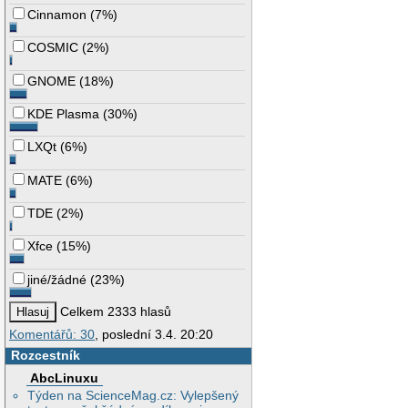
Cinnamon
(
7%
)
COSMIC
(
2%
)
GNOME
(
18%
)
KDE Plasma
(
30%
)
LXQt
(
6%
)
MATE
(
6%
)
TDE
(
2%
)
Xfce
(
15%
)
jiné/žádné
(
23%
)
Celkem 2333 hlasů
Komentářů: 30
, poslední 3.4. 20:20
Rozcestník
AbcLinuxu
Týden na ScienceMag.cz: Vylepšený