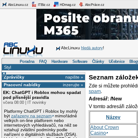
AbcLinuxu.cz
ITBiz.cz
HDmag.cz
AbcPráce.cz
AbcLinuxu
hledá autory
!
Poradna
FAQ
Hardware
Software
Články
Učebnice
Blog
Styl
×
Seznam zálože
Zprávičky
napište »
Pracovní nabídky
inzerujte »
Zde si můžete prohléd
spam
.
EK: ChatGPT i Roblox mohou spadat
pod přísnější pravidla
Adresář: /New
včera 08:00 | IT novinky
V tomto adresáři zálož
Platformy ChatGPT i Roblox by mohly
být
zařazeny na seznam
mimořádně
Název
velkých on-line platforem nebo
internetových vyhledávačů, na něž se
About Crown
vztahují zvláštní podmínky podle
Casino
nařízení o digitálních službách (DSA).