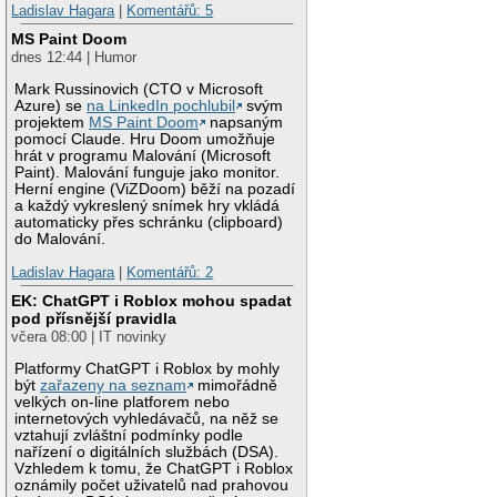
Ladislav Hagara
|
Komentářů: 5
MS Paint Doom
dnes 12:44 | Humor
Mark Russinovich (CTO v Microsoft
Azure) se
na LinkedIn pochlubil
svým
projektem
MS Paint Doom
napsaným
pomocí Claude. Hru Doom umožňuje
hrát v programu Malování (Microsoft
Paint). Malování funguje jako monitor.
Herní engine (ViZDoom) běží na pozadí
a každý vykreslený snímek hry vkládá
automaticky přes schránku (clipboard)
do Malování.
Ladislav Hagara
|
Komentářů: 2
EK: ChatGPT i Roblox mohou spadat
pod přísnější pravidla
včera 08:00 | IT novinky
Platformy ChatGPT i Roblox by mohly
být
zařazeny na seznam
mimořádně
velkých on-line platforem nebo
internetových vyhledávačů, na něž se
vztahují zvláštní podmínky podle
nařízení o digitálních službách (DSA).
Vzhledem k tomu, že ChatGPT i Roblox
oznámily počet uživatelů nad prahovou