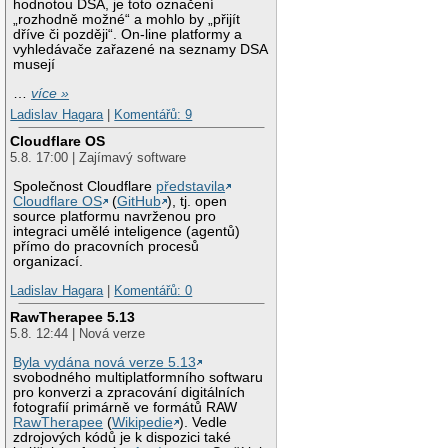
hodnotou DSA, je toto označení
„rozhodně možné“ a mohlo by „přijít
dříve či později“. On-line platformy a
vyhledávače zařazené na seznamy DSA
musejí
…
více »
Ladislav Hagara
|
Komentářů: 9
Cloudflare OS
5.8. 17:00 | Zajímavý software
Společnost Cloudflare
představila
Cloudflare OS
(
GitHub
), tj. open
source platformu navrženou pro
integraci umělé inteligence (agentů)
přímo do pracovních procesů
organizací.
Ladislav Hagara
|
Komentářů: 0
RawTherapee 5.13
5.8. 12:44 | Nová verze
Byla vydána nová verze 5.13
svobodného multiplatformního softwaru
pro konverzi a zpracování digitálních
fotografií primárně ve formátů RAW
RawTherapee
(
Wikipedie
). Vedle
zdrojových kódů je k dispozici také