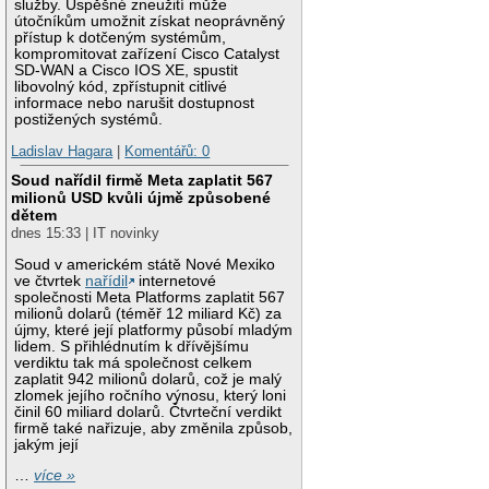
služby. Úspěšné zneužití může
útočníkům umožnit získat neoprávněný
přístup k dotčeným systémům,
kompromitovat zařízení Cisco Catalyst
SD-WAN a Cisco IOS XE, spustit
libovolný kód, zpřístupnit citlivé
informace nebo narušit dostupnost
postižených systémů.
Ladislav Hagara
|
Komentářů: 0
Soud nařídil firmě Meta zaplatit 567
milionů USD kvůli újmě způsobené
dětem
dnes 15:33 | IT novinky
Soud v americkém státě Nové Mexiko
ve čtvrtek
nařídil
internetové
společnosti Meta Platforms zaplatit 567
milionů dolarů (téměř 12 miliard Kč) za
újmy, které její platformy působí mladým
lidem. S přihlédnutím k dřívějšímu
verdiktu tak má společnost celkem
zaplatit 942 milionů dolarů, což je malý
zlomek jejího ročního výnosu, který loni
činil 60 miliard dolarů. Čtvrteční verdikt
firmě také nařizuje, aby změnila způsob,
jakým její
…
více »