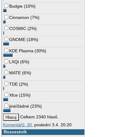
Budgie
(
10%
)
Cinnamon
(
7%
)
COSMIC
(
2%
)
GNOME
(
18%
)
KDE Plasma
(
30%
)
LXQt
(
6%
)
MATE
(
6%
)
TDE
(
2%
)
Xfce
(
15%
)
jiné/žádné
(
23%
)
Celkem 2340 hlasů
Komentářů: 30
, poslední 3.4. 20:20
Rozcestník