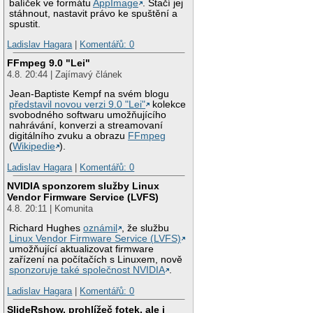
balíček ve formátu
AppImage
. Stačí jej
stáhnout, nastavit právo ke spuštění a
spustit.
Ladislav Hagara
|
Komentářů: 0
FFmpeg 9.0 "Lei"
4.8. 20:44 | Zajímavý článek
Jean-Baptiste Kempf na svém blogu
představil novou verzi 9.0 "Lei"
kolekce
svobodného softwaru umožňujícího
nahrávání, konverzi a streamovaní
digitálního zvuku a obrazu
FFmpeg
(
Wikipedie
).
Ladislav Hagara
|
Komentářů: 0
NVIDIA sponzorem služby Linux
Vendor Firmware Service (LVFS)
4.8. 20:11 | Komunita
Richard Hughes
oznámil
, že službu
Linux Vendor Firmware Service (LVFS)
umožňující aktualizovat firmware
zařízení na počítačích s Linuxem, nově
sponzoruje také společnost NVIDIA
.
Ladislav Hagara
|
Komentářů: 0
SlideRshow, prohlížeč fotek, ale i