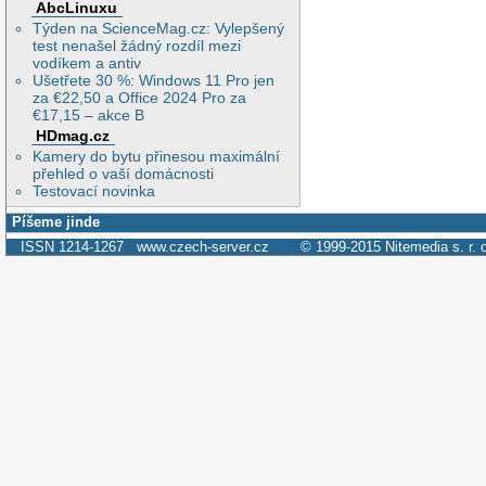
AbcLinuxu
Týden na ScienceMag.cz: Vylepšený
test nenašel žádný rozdíl mezi
vodíkem a antiv
Ušetřete 30 %: Windows 11 Pro jen
za €22,50 a Office 2024 Pro za
€17,15 – akce B
HDmag.cz
Kamery do bytu přinesou maximální
přehled o vaší domácnosti
Testovací novinka
Píšeme jinde
ISSN 1214-1267
www.czech-server.cz
© 1999-2015
Nitemedia s. r. 