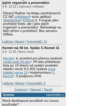
jejich organizér a prezentátor
4.8. 12:22 | Zajímavý software
Edvard Rejthar na blogu zaměstnanců
CZ.NIC
představil
svou aplikaci
SlideRshow
(
GitHub
). Funguje jako
prohlížeč fotek, ale i jako jejich
organizér a prezentátor. Neinstaluje se,
běží přímo v prohlížeči. Bez serveru.
Offline.
Ladislav Hagara
|
Komentářů: 11
Kermit má 45 let. Vydán C-Kermit 11
4.8. 11:44 | Nová verze
Kermit
, tj. protokol pro přenos souborů,
vznikl před 45 lety
. Při této příležitosti
byla po 15 letech od vydání poslední
stabilní verze 9.0.302 vydána
nová
stabilní verze 11
implementace
C-
Kermit
. S podporou IPv6.
Ladislav Hagara
|
Komentářů: 0
Centrum
|
Napsat
|
Starší
Anketa
navrhněte »
Které desktopové prostředí na Linuxu
používáte?