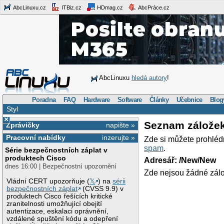
AbcLinuxu.cz
ITBiz.cz
HDmag.cz
AbcPráce.cz
AbcLinuxu
hledá autory
!
Poradna
FAQ
Hardware
Software
Články
Učebnice
Blog
Styl
×
Seznam zálože
Zprávičky
napište »
Pracovní nabídky
inzerujte »
Zde si můžete prohléd
spam
.
Série bezpečnostních záplat v
produktech Cisco
Adresář: /New/New
dnes 16:00 | Bezpečnostní upozornění
Zde nejsou žádné zálo
Vládní CERT upozorňuje (
𝕏
) na
sérii
bezpečnostních záplat
(CVSS 9.9) v
produktech Cisco řešících kritické
zranitelnosti umožňující obejití
autentizace, eskalaci oprávnění,
vzdálené spuštění kódu a odepření