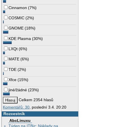
Cinnamon
(
7%
)
COSMIC
(
2%
)
GNOME
(
18%
)
KDE Plasma
(
30%
)
LXQt
(
6%
)
MATE
(
6%
)
TDE
(
2%
)
Xfce
(
15%
)
jiné/žádné
(
23%
)
Celkem 2354 hlasů
Komentářů: 30
, poslední 3.4. 20:20
Rozcestník
AbcLinuxu
Týden na ITBiz: Náklady na