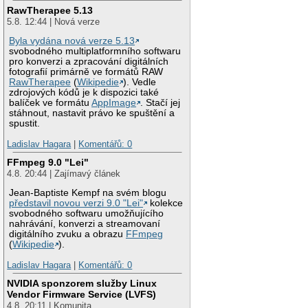
RawTherapee 5.13
5.8. 12:44 | Nová verze
Byla vydána nová verze 5.13
svobodného multiplatformního softwaru
pro konverzi a zpracování digitálních
fotografií primárně ve formátů RAW
RawTherapee
(
Wikipedie
). Vedle
zdrojových kódů je k dispozici také
balíček ve formátu
AppImage
. Stačí jej
stáhnout, nastavit právo ke spuštění a
spustit.
Ladislav Hagara
|
Komentářů: 0
FFmpeg 9.0 "Lei"
4.8. 20:44 | Zajímavý článek
Jean-Baptiste Kempf na svém blogu
představil novou verzi 9.0 "Lei"
kolekce
svobodného softwaru umožňujícího
nahrávání, konverzi a streamovaní
digitálního zvuku a obrazu
FFmpeg
(
Wikipedie
).
Ladislav Hagara
|
Komentářů: 0
NVIDIA sponzorem služby Linux
Vendor Firmware Service (LVFS)
4.8. 20:11 | Komunita