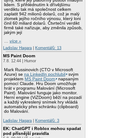
újmy, které její platformy působí mladým
lidem. S přihlédnutím k dřívějšímu
verdiktu tak má společnost celkem
zaplatit 942 milionů dolarů, což je malý
zlomek jejího ročního výnosu, který loni
činil 60 miliard dolarů. Čtvrteční verdikt
firmě také nařizuje, aby změnila způsob,
jakým její
…
více »
Ladislav Hagara
|
Komentářů: 13
MS Paint Doom
7.8. 12:44 | Humor
Mark Russinovich (CTO v Microsoft
Azure) se
na LinkedIn pochlubil
svým
projektem
MS Paint Doom
napsaným
pomocí Claude. Hru Doom umožňuje
hrát v programu Malování (Microsoft
Paint). Malování funguje jako monitor.
Herní engine (ViZDoom) běží na pozadí
a každý vykreslený snímek hry vkládá
automaticky přes schránku (clipboard)
do Malování.
Ladislav Hagara
|
Komentářů: 3
EK: ChatGPT i Roblox mohou spadat
pod přísnější pravidla