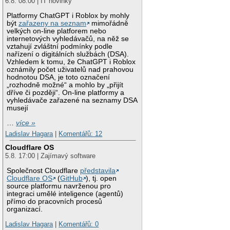
6.8. 08:00 | IT novinky
Platformy ChatGPT i Roblox by mohly
být
zařazeny na seznam
mimořádně
velkých on-line platforem nebo
internetových vyhledávačů, na něž se
vztahují zvláštní podmínky podle
nařízení o digitálních službách (DSA).
Vzhledem k tomu, že ChatGPT i Roblox
oznámily počet uživatelů nad prahovou
hodnotou DSA, je toto označení
„rozhodně možné“ a mohlo by „přijít
dříve či později“. On-line platformy a
vyhledávače zařazené na seznamy DSA
musejí
…
více »
Ladislav Hagara
|
Komentářů: 12
Cloudflare OS
5.8. 17:00 | Zajímavý software
Společnost Cloudflare
představila
Cloudflare OS
(
GitHub
), tj. open
source platformu navrženou pro
integraci umělé inteligence (agentů)
přímo do pracovních procesů
organizací.
Ladislav Hagara
|
Komentářů: 0