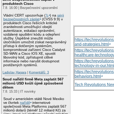
produktech Cisco
7.8. 16:00 | Bezpečnostní upozornění
Vládní CERT upozorňuje (
𝕏
) na
sérii
bezpečnostních záplat
(CVSS 9.9) v
produktech Cisco řešících kritické
zranitelnosti umožňující obejití
autentizace, eskalaci oprávnění,
vzdálené spuštění kódu a odepření
služby. Úspěšné zneužití může
https://techrevolutio
útočníkům umožnit získat neoprávněný
and-strategies.html
přístup k dotčeným systémům,
kompromitovat zařízení Cisco Catalyst
https://techrevoluti
SD-WAN a Cisco IOS XE, spustit
healthcare-technology
libovolný kód, zpřístupnit citlivé
https://techrevolutio
informace nebo narušit dostupnost
postižených systémů.
technology-in-our.htm
https://techrevolutio
Ladislav Hagara
|
Komentářů: 3
behaviors.html
Soud nařídil firmě Meta zaplatit 567
milionů USD kvůli újmě způsobené
Tech Revolutions Ne
dětem
7.8. 15:33 | IT novinky
Soud v americkém státě Nové Mexiko
ve čtvrtek
nařídil
internetové
společnosti Meta Platforms zaplatit 567
milionů dolarů (téměř 12 miliard Kč) za