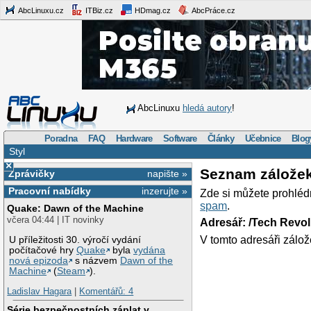
AbcLinuxu.cz
ITBiz.cz
HDmag.cz
AbcPráce.cz
AbcLinuxu
hledá autory
!
Poradna
FAQ
Hardware
Software
Články
Učebnice
Blog
Styl
×
Seznam zálože
Zprávičky
napište »
Pracovní nabídky
inzerujte »
Zde si můžete prohléd
spam
.
Quake: Dawn of the Machine
včera 04:44 | IT novinky
Adresář: /Tech Revo
V tomto adresáři zálož
U příležitosti 30. výročí vydání
počítačové hry
Quake
byla
vydána
nová epizoda
s názvem
Dawn of the
Machine
(
Steam
).
Ladislav Hagara
|
Komentářů: 4
Série bezpečnostních záplat v