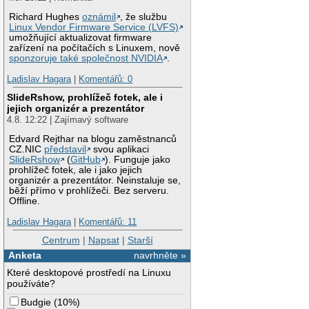
Richard Hughes
oznámil
, že službu
Linux Vendor Firmware Service (LVFS)
umožňující aktualizovat firmware
zařízení na počítačích s Linuxem, nově
sponzoruje také společnost NVIDIA
.
Ladislav Hagara
|
Komentářů: 0
SlideRshow, prohlížeč fotek, ale i
jejich organizér a prezentátor
4.8. 12:22 | Zajímavý software
Edvard Rejthar na blogu zaměstnanců
CZ.NIC
představil
svou aplikaci
SlideRshow
(
GitHub
). Funguje jako
prohlížeč fotek, ale i jako jejich
organizér a prezentátor. Neinstaluje se,
běží přímo v prohlížeči. Bez serveru.
Offline.
Ladislav Hagara
|
Komentářů: 11
Centrum
|
Napsat
|
Starší
Anketa
navrhněte »
Které desktopové prostředí na Linuxu
používáte?
Budgie
(
10%
)