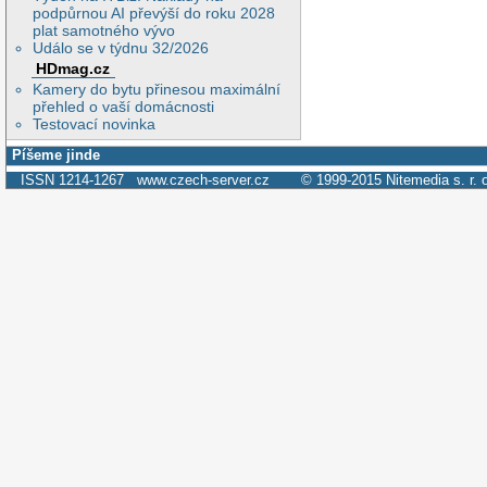
podpůrnou AI převýší do roku 2028
plat samotného vývo
Událo se v týdnu 32/2026
HDmag.cz
Kamery do bytu přinesou maximální
přehled o vaší domácnosti
Testovací novinka
Píšeme jinde
ISSN 1214-1267
www.czech-server.cz
© 1999-2015
Nitemedia s. r. 