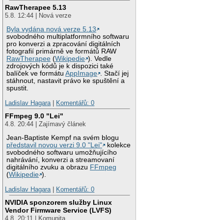
RawTherapee 5.13
5.8. 12:44 | Nová verze
Byla vydána nová verze 5.13
svobodného multiplatformního softwaru
pro konverzi a zpracování digitálních
fotografií primárně ve formátů RAW
RawTherapee
(
Wikipedie
). Vedle
zdrojových kódů je k dispozici také
balíček ve formátu
AppImage
. Stačí jej
stáhnout, nastavit právo ke spuštění a
spustit.
Ladislav Hagara
|
Komentářů: 0
FFmpeg 9.0 "Lei"
4.8. 20:44 | Zajímavý článek
Jean-Baptiste Kempf na svém blogu
představil novou verzi 9.0 "Lei"
kolekce
svobodného softwaru umožňujícího
nahrávání, konverzi a streamovaní
digitálního zvuku a obrazu
FFmpeg
(
Wikipedie
).
Ladislav Hagara
|
Komentářů: 0
NVIDIA sponzorem služby Linux
Vendor Firmware Service (LVFS)
4.8. 20:11 | Komunita