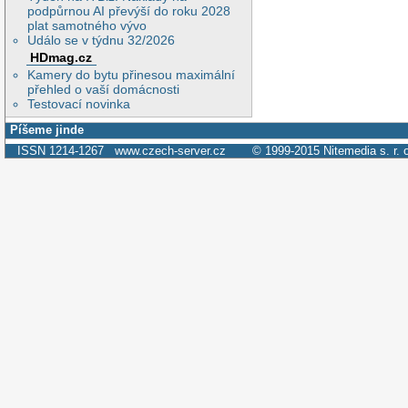
podpůrnou AI převýší do roku 2028
plat samotného vývo
Událo se v týdnu 32/2026
HDmag.cz
Kamery do bytu přinesou maximální
přehled o vaší domácnosti
Testovací novinka
Píšeme jinde
ISSN 1214-1267
www.czech-server.cz
© 1999-2015
Nitemedia s. r. 