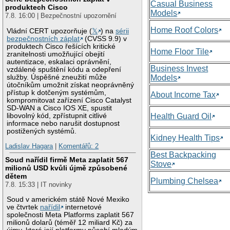
Casual Business
produktech Cisco
Models
7.8. 16:00 | Bezpečnostní upozornění
Home Roof Colors
Vládní CERT upozorňuje (
𝕏
) na
sérii
bezpečnostních záplat
(CVSS 9.9) v
produktech Cisco řešících kritické
Home Floor Tile
zranitelnosti umožňující obejití
autentizace, eskalaci oprávnění,
Business Invest
vzdálené spuštění kódu a odepření
služby. Úspěšné zneužití může
Models
útočníkům umožnit získat neoprávněný
přístup k dotčeným systémům,
About Income Tax
kompromitovat zařízení Cisco Catalyst
SD-WAN a Cisco IOS XE, spustit
libovolný kód, zpřístupnit citlivé
Health Guard Oil
informace nebo narušit dostupnost
postižených systémů.
Kidney Health Tips
Ladislav Hagara
|
Komentářů: 2
Best Backpacking
Soud nařídil firmě Meta zaplatit 567
Stove
milionů USD kvůli újmě způsobené
dětem
Plumbing Chelsea
7.8. 15:33 | IT novinky
Soud v americkém státě Nové Mexiko
ve čtvrtek
nařídil
internetové
společnosti Meta Platforms zaplatit 567
milionů dolarů (téměř 12 miliard Kč) za