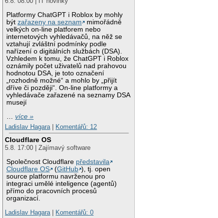
6.8. 08:00 | IT novinky
Platformy ChatGPT i Roblox by mohly
být
zařazeny na seznam
mimořádně
velkých on-line platforem nebo
internetových vyhledávačů, na něž se
vztahují zvláštní podmínky podle
nařízení o digitálních službách (DSA).
Vzhledem k tomu, že ChatGPT i Roblox
oznámily počet uživatelů nad prahovou
hodnotou DSA, je toto označení
„rozhodně možné“ a mohlo by „přijít
dříve či později“. On-line platformy a
vyhledávače zařazené na seznamy DSA
musejí
…
více »
Ladislav Hagara
|
Komentářů: 12
Cloudflare OS
5.8. 17:00 | Zajímavý software
Společnost Cloudflare
představila
Cloudflare OS
(
GitHub
), tj. open
source platformu navrženou pro
integraci umělé inteligence (agentů)
přímo do pracovních procesů
organizací.
Ladislav Hagara
|
Komentářů: 0