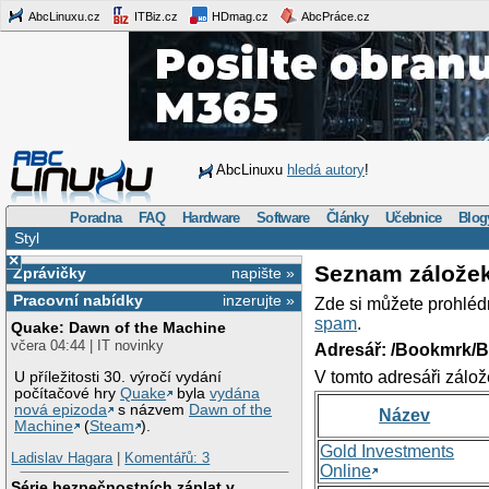
AbcLinuxu.cz
ITBiz.cz
HDmag.cz
AbcPráce.cz
AbcLinuxu
hledá autory
!
Poradna
FAQ
Hardware
Software
Články
Učebnice
Blog
Styl
×
Seznam zálože
Zprávičky
napište »
Pracovní nabídky
inzerujte »
Zde si můžete prohléd
spam
.
Quake: Dawn of the Machine
včera 04:44 | IT novinky
Adresář: /Bookmrk/
V tomto adresáři zálož
U příležitosti 30. výročí vydání
počítačové hry
Quake
byla
vydána
nová epizoda
s názvem
Dawn of the
Název
Machine
(
Steam
).
Gold Investments
Ladislav Hagara
|
Komentářů: 3
Online
Série bezpečnostních záplat v