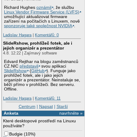
Richard Hughes
oznámil
, že službu
Linux Vendor Firmware Service (LVFS)
umožňující aktualizovat firmware
zařízení na počítačích s Linuxem, nově
sponzoruje také společnost NVIDIA
.
Ladislav Hagara
|
Komentářů: 0
SlideRshow, prohlížeč fotek, ale i
jejich organizér a prezentátor
4.8. 12:22 | Zajímavý software
Edvard Rejthar na blogu zaměstnanců
CZ.NIC
představil
svou aplikaci
SlideRshow
(
GitHub
). Funguje jako
prohlížeč fotek, ale i jako jejich
organizér a prezentátor. Neinstaluje se,
běží přímo v prohlížeči. Bez serveru.
Offline.
Ladislav Hagara
|
Komentářů: 11
Centrum
|
Napsat
|
Starší
Anketa
navrhněte »
Které desktopové prostředí na Linuxu
používáte?
Budgie
(
10%
)