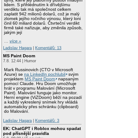
újmy, které její platformy působí mladým
lidem. S přihlédnutím k dřívějšímu
verdiktu tak má společnost celkem
zaplatit 942 milionů dolarů, což je malý
zlomek jejího ročního výnosu, který loni
činil 60 miliard dolarů. Čtvrteční verdikt
firmě také nařizuje, aby změnila způsob,
jakým její
…
více »
Ladislav Hagara
|
Komentářů: 13
MS Paint Doom
7.8. 12:44 | Humor
Mark Russinovich (CTO v Microsoft
Azure) se
na LinkedIn pochlubil
svým
projektem
MS Paint Doom
napsaným
pomocí Claude. Hru Doom umožňuje
hrát v programu Malování (Microsoft
Paint). Malování funguje jako monitor.
Herní engine (ViZDoom) běží na pozadí
a každý vykreslený snímek hry vkládá
automaticky přes schránku (clipboard)
do Malování.
Ladislav Hagara
|
Komentářů: 3
EK: ChatGPT i Roblox mohou spadat
pod přísnější pravidla