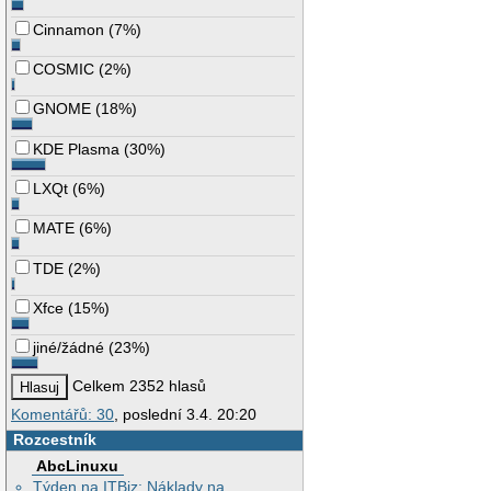
Cinnamon
(
7%
)
COSMIC
(
2%
)
GNOME
(
18%
)
KDE Plasma
(
30%
)
LXQt
(
6%
)
MATE
(
6%
)
TDE
(
2%
)
Xfce
(
15%
)
jiné/žádné
(
23%
)
Celkem 2352 hlasů
Komentářů: 30
, poslední 3.4. 20:20
Rozcestník
AbcLinuxu
Týden na ITBiz: Náklady na