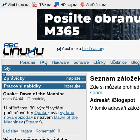
AbcLinuxu.cz
ITBiz.cz
HDmag.cz
AbcPráce.cz
AbcLinuxu
hledá autory
!
Poradna
FAQ
Hardware
Software
Články
Učebnice
Blog
Styl
×
Seznam zálože
Zprávičky
napište »
Pracovní nabídky
inzerujte »
Zde si můžete prohléd
spam
.
Quake: Dawn of the Machine
dnes 04:44 | IT novinky
Adresář: /Blogspot
V tomto adresáři zálož
U příležitosti 30. výročí vydání
počítačové hry
Quake
byla
vydána
nová epizoda
s názvem
Dawn of the
Machine
(
Steam
).
Ladislav Hagara
|
Komentářů: 0
Série bezpečnostních záplat v