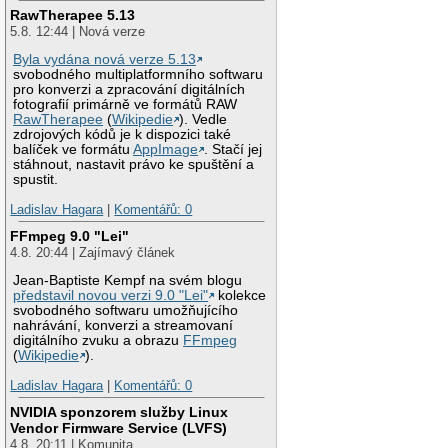
RawTherapee 5.13
5.8. 12:44 | Nová verze
Byla vydána nová verze 5.13
svobodného multiplatformního softwaru
pro konverzi a zpracování digitálních
fotografií primárně ve formátů RAW
RawTherapee
(
Wikipedie
). Vedle
zdrojových kódů je k dispozici také
balíček ve formátu
AppImage
. Stačí jej
stáhnout, nastavit právo ke spuštění a
spustit.
Ladislav Hagara
|
Komentářů: 0
FFmpeg 9.0 "Lei"
4.8. 20:44 | Zajímavý článek
Jean-Baptiste Kempf na svém blogu
představil novou verzi 9.0 "Lei"
kolekce
svobodného softwaru umožňujícího
nahrávání, konverzi a streamovaní
digitálního zvuku a obrazu
FFmpeg
(
Wikipedie
).
Ladislav Hagara
|
Komentářů: 0
NVIDIA sponzorem služby Linux
Vendor Firmware Service (LVFS)
4.8. 20:11 | Komunita