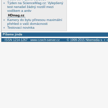
Týden na ScienceMag.cz: Vylepšený
test nenašel žádný rozdíl mezi
vodíkem a antiv
HDmag.cz
Kamery do bytu přinesou maximální
přehled o vaší domácnosti
Testovací novinka
Píšeme jinde
ISSN 1214-1267
www.czech-server.cz
© 1999-2015
Nitemedia s. r. 