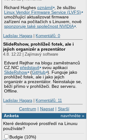
Richard Hughes
oznámil
, že službu
Linux Vendor Firmware Service (LVFS)
umožňující aktualizovat firmware
zařízení na počítačích s Linuxem, nově
sponzoruje také společnost NVIDIA
.
Ladislav Hagara
|
Komentářů: 0
SlideRshow, prohlížeč fotek, ale i
jejich organizér a prezentátor
4.8. 12:22 | Zajímavý software
Edvard Rejthar na blogu zaměstnanců
CZ.NIC
představil
svou aplikaci
SlideRshow
(
GitHub
). Funguje jako
prohlížeč fotek, ale i jako jejich
organizér a prezentátor. Neinstaluje se,
běží přímo v prohlížeči. Bez serveru.
Offline.
Ladislav Hagara
|
Komentářů: 11
Centrum
|
Napsat
|
Starší
Anketa
navrhněte »
Které desktopové prostředí na Linuxu
používáte?
Budgie
(
10%
)