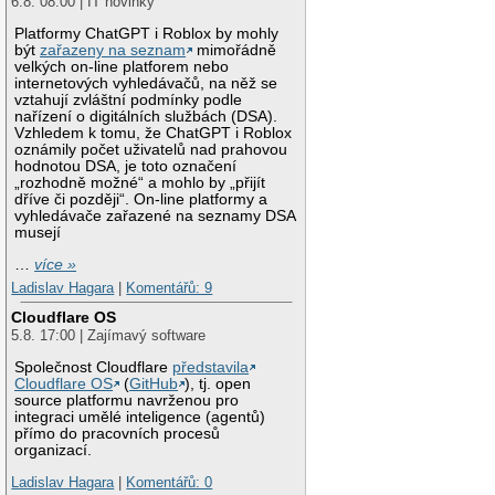
6.8. 08:00 | IT novinky
Platformy ChatGPT i Roblox by mohly
být
zařazeny na seznam
mimořádně
velkých on-line platforem nebo
internetových vyhledávačů, na něž se
vztahují zvláštní podmínky podle
nařízení o digitálních službách (DSA).
Vzhledem k tomu, že ChatGPT i Roblox
oznámily počet uživatelů nad prahovou
hodnotou DSA, je toto označení
„rozhodně možné“ a mohlo by „přijít
dříve či později“. On-line platformy a
vyhledávače zařazené na seznamy DSA
musejí
…
více »
Ladislav Hagara
|
Komentářů: 9
Cloudflare OS
5.8. 17:00 | Zajímavý software
Společnost Cloudflare
představila
Cloudflare OS
(
GitHub
), tj. open
source platformu navrženou pro
integraci umělé inteligence (agentů)
přímo do pracovních procesů
organizací.
Ladislav Hagara
|
Komentářů: 0