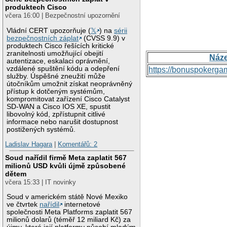
produktech Cisco
včera 16:00 | Bezpečnostní upozornění
Vládní CERT upozorňuje (
𝕏
) na
sérii
bezpečnostních záplat
(CVSS 9.9) v
produktech Cisco řešících kritické
zranitelnosti umožňující obejití
Náz
autentizace, eskalaci oprávnění,
vzdálené spuštění kódu a odepření
https://bonuspokerga
služby. Úspěšné zneužití může
útočníkům umožnit získat neoprávněný
přístup k dotčeným systémům,
kompromitovat zařízení Cisco Catalyst
SD-WAN a Cisco IOS XE, spustit
libovolný kód, zpřístupnit citlivé
informace nebo narušit dostupnost
postižených systémů.
Ladislav Hagara
|
Komentářů: 2
Soud nařídil firmě Meta zaplatit 567
milionů USD kvůli újmě způsobené
dětem
včera 15:33 | IT novinky
Soud v americkém státě Nové Mexiko
ve čtvrtek
nařídil
internetové
společnosti Meta Platforms zaplatit 567
milionů dolarů (téměř 12 miliard Kč) za