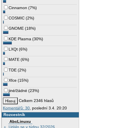
Cinnamon
(
7%
)
COSMIC
(
2%
)
GNOME
(
18%
)
KDE Plasma
(
30%
)
LXQt
(
6%
)
MATE
(
6%
)
TDE
(
2%
)
Xfce
(
15%
)
jiné/žádné
(
23%
)
Celkem 2346 hlasů
Komentářů: 30
, poslední 3.4. 20:20
Rozcestník
AbcLinuxu
Událo se v týdnu 32/2026