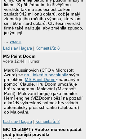
újmy, které její platformy působí mladým
lidem. S přihlédnutím k dřívějšímu
verdiktu tak má společnost celkem
zaplatit 942 milionů dolarů, což je malý
zlomek jejího ročního výnosu, který loni
činil 60 miliard dolarů. Čtvrteční verdikt
firmě také nařizuje, aby změnila způsob,
jakým její
…
více »
Ladislav Hagara
|
Komentářů: 8
MS Paint Doom
včera 12:44 | Humor
Mark Russinovich (CTO v Microsoft
Azure) se
na LinkedIn pochlubil
svým
projektem
MS Paint Doom
napsaným
pomocí Claude. Hru Doom umožňuje
hrát v programu Malování (Microsoft
Paint). Malování funguje jako monitor.
Herní engine (ViZDoom) běží na pozadí
a každý vykreslený snímek hry vkládá
automaticky přes schránku (clipboard)
do Malování.
Ladislav Hagara
|
Komentářů: 2
EK: ChatGPT i Roblox mohou spadat
pod přísnější pravidla