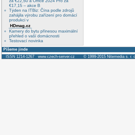
za €22,50 a Office 2024 Pro za
€17,15 – akce B
Týden na ITBiz: Čína podle zdrojů
zahájila výrobu zařízení pro domácí
produkci v
HDmag.cz
Kamery do bytu přinesou maximální
přehled o vaší domácnosti
Testovací novinka
Píšeme jinde
ISSN 1214-1267
www.czech-server.cz
© 1999-2015
Nitemedia s. r. 