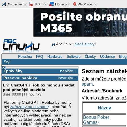
AbcLinuxu.cz
ITBiz.cz
HDmag.cz
AbcPráce.cz
AbcLinuxu
hledá autory
!
Poradna
FAQ
Hardware
Software
Články
Učebnice
Blog
Styl
×
Seznam zálože
Zprávičky
napište »
Pracovní nabídky
inzerujte »
Zde si můžete prohléd
spam
.
EK: ChatGPT i Roblox mohou spadat
pod přísnější pravidla
Adresář: /Bookmrk
dnes 08:00 | IT novinky
V tomto adresáři zálož
Platformy ChatGPT i Roblox by mohly
být
zařazeny na seznam
mimořádně
Název
velkých on-line platforem nebo
internetových vyhledávačů, na něž se
Bonus Poker
vztahují zvláštní podmínky podle
Games
nařízení o digitálních službách (DSA).