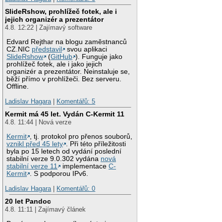
SlideRshow, prohlížeč fotek, ale i
jejich organizér a prezentátor
4.8. 12:22 | Zajímavý software
Edvard Rejthar na blogu zaměstnanců
CZ.NIC
představil
svou aplikaci
SlideRshow
(
GitHub
). Funguje jako
prohlížeč fotek, ale i jako jejich
organizér a prezentátor. Neinstaluje se,
běží přímo v prohlížeči. Bez serveru.
Offline.
Ladislav Hagara
|
Komentářů: 5
Kermit má 45 let. Vydán C-Kermit 11
4.8. 11:44 | Nová verze
Kermit
, tj. protokol pro přenos souborů,
vznikl před 45 lety
. Při této příležitosti
byla po 15 letech od vydání poslední
stabilní verze 9.0.302 vydána
nová
stabilní verze 11
implementace
C-
Kermit
. S podporou IPv6.
Ladislav Hagara
|
Komentářů: 0
20 let Pandoc
4.8. 11:11 | Zajímavý článek