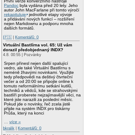
První verze konverzního nástroje
Pandoc
byla vydána před 20 lety. Jeho
autor John MacFarlane při tomto výročí
rekapituluje
jednotlivé etapy vývoje
a přidávání nových funkcí – rozšíření
nejen Markdownu a podporu mnoha
dalších formátů.
|🇵🇸
|
Komentářů: 0
Virtuální Bastlírna vol. 65: Už vám
dorazil předobjednaný INDX?
4.8. 00:55 | Pozvánky
Srpen přinesl nejen další spalující
vedro, ale také Virtuální Bastlírnu s
neméně žhavými novinkami. Využijte
tedy předpovědi na deštivý čtvrteční
večer a od 20:00 se připojte online k
tomuto neformálnímu setkání kutilů,
techniků a vědců, kde se strahovskými
bastlíři proberete nejzajímavější věci, na
které jste narazili za poslední měsíc.
Pokud jde o novinky, řeč zcela jistě
přijde na systém INDX pro tiskárny
Průša, který na konci
…
více »
bkralik
|
Komentářů: 0