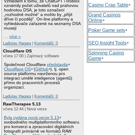
Vzhledem k tomu, že ChatGPT i Roblox
Casino Crap Table
oznámily počet uživatelů nad prahovou
hodnotou DSA, je toto označení
„rozhodně možné“ a mohlo by „přijít
Grand Casinos
dříve či později“. On-line platformy a
Online
vyhledávače zařazené na seznamy DSA
musejí
Poker Game sets
…
více »
SEO Insight Tools
Ladislav Hagara
|
Komentářů: 0
Cloudflare OS
Spinning Casino
včera 17:00 | Zajímavý software
Game
Společnost Cloudflare
představila
Cloudflare OS
(
GitHub
), tj. open
source platformu navrženou pro
integraci umělé inteligence (agentů)
přímo do pracovních procesů
organizací.
Ladislav Hagara
|
Komentářů: 0
RawTherapee 5.13
včera 12:44 | Nová verze
Byla vydána nová verze 5.13
svobodného multiplatformního softwaru
pro konverzi a zpracování digitálních
fotografií primárně ve formátů RAW