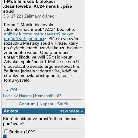
T-Mobile nikdo k blokaci
‚dezinfowebu‘ AC24 nenutil, píše
soud
3.8. 17:22 | Zajímavý článek
Firma T-Mobile blokovala
„dezinformační web“ AC24 bez toho,
aniž by k tomu měla závazný pokyn
orgánů veřejné moci
. Píše to ve svém
rozsudku Městský soud v Praze, který
po čtyřech letech uzavřel kauzu blokace
zmíněného webu. Operátor musí
uhradit škodu ve výši 35 tisíc korun.
Advokát společnosti T-Mobile se snažil i
u odvolacího senátu argumentovat tím,
že firma jednala v dobré víře, když na
stránky omezila přístup poté, co ji k
tomu vyzvalo
…
více »
Ladislav Hagara
|
Komentářů: 63
Centrum
|
Napsat
|
Starší
Anketa
navrhněte »
Které desktopové prostředí na Linuxu
používáte?
Budgie
(
10%
)