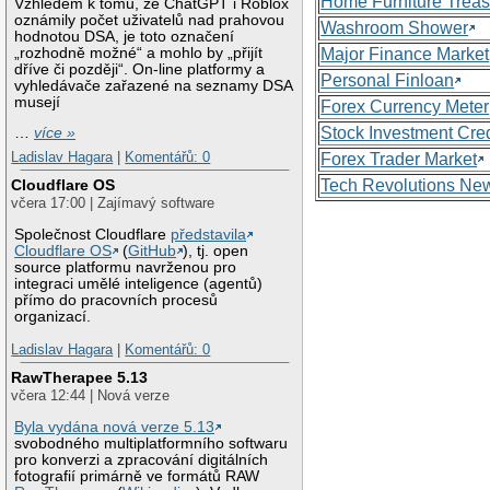
Home Furniture Treas
Vzhledem k tomu, že ChatGPT i Roblox
oznámily počet uživatelů nad prahovou
Washroom Shower
hodnotou DSA, je toto označení
„rozhodně možné“ a mohlo by „přijít
Major Finance Market
dříve či později“. On-line platformy a
Personal Finloan
vyhledávače zařazené na seznamy DSA
musejí
Forex Currency Meter
Stock Investment Cred
…
více »
Ladislav Hagara
|
Komentářů: 0
Forex Trader Market
Tech Revolutions Ne
Cloudflare OS
včera 17:00 | Zajímavý software
Společnost Cloudflare
představila
Cloudflare OS
(
GitHub
), tj. open
source platformu navrženou pro
integraci umělé inteligence (agentů)
přímo do pracovních procesů
organizací.
Ladislav Hagara
|
Komentářů: 0
RawTherapee 5.13
včera 12:44 | Nová verze
Byla vydána nová verze 5.13
svobodného multiplatformního softwaru
pro konverzi a zpracování digitálních
fotografií primárně ve formátů RAW