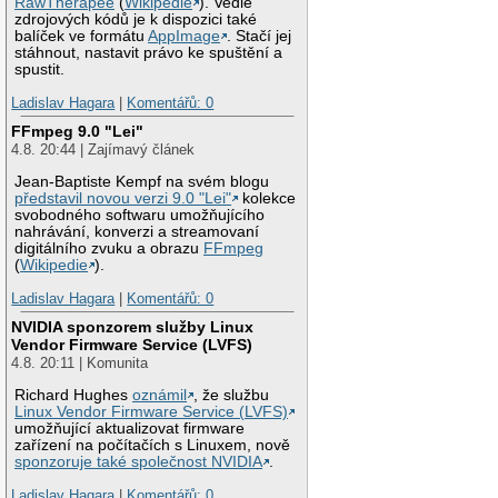
RawTherapee
(
Wikipedie
). Vedle
zdrojových kódů je k dispozici také
balíček ve formátu
AppImage
. Stačí jej
stáhnout, nastavit právo ke spuštění a
spustit.
Ladislav Hagara
|
Komentářů: 0
FFmpeg 9.0 "Lei"
4.8. 20:44 | Zajímavý článek
Jean-Baptiste Kempf na svém blogu
představil novou verzi 9.0 "Lei"
kolekce
svobodného softwaru umožňujícího
nahrávání, konverzi a streamovaní
digitálního zvuku a obrazu
FFmpeg
(
Wikipedie
).
Ladislav Hagara
|
Komentářů: 0
NVIDIA sponzorem služby Linux
Vendor Firmware Service (LVFS)
4.8. 20:11 | Komunita
Richard Hughes
oznámil
, že službu
Linux Vendor Firmware Service (LVFS)
umožňující aktualizovat firmware
zařízení na počítačích s Linuxem, nově
sponzoruje také společnost NVIDIA
.
Ladislav Hagara
|
Komentářů: 0