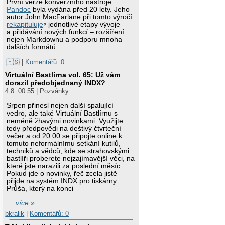
První verze konverzního nástroje
Pandoc
byla vydána před 20 lety. Jeho
autor John MacFarlane při tomto výročí
rekapituluje
jednotlivé etapy vývoje
a přidávání nových funkcí – rozšíření
nejen Markdownu a podporu mnoha
dalších formátů.
|🇵🇸
|
Komentářů: 0
Virtuální Bastlírna vol. 65: Už vám
dorazil předobjednaný INDX?
4.8. 00:55 | Pozvánky
Srpen přinesl nejen další spalující
vedro, ale také Virtuální Bastlírnu s
neméně žhavými novinkami. Využijte
tedy předpovědi na deštivý čtvrteční
večer a od 20:00 se připojte online k
tomuto neformálnímu setkání kutilů,
techniků a vědců, kde se strahovskými
bastlíři proberete nejzajímavější věci, na
které jste narazili za poslední měsíc.
Pokud jde o novinky, řeč zcela jistě
přijde na systém INDX pro tiskárny
Průša, který na konci
…
více »
bkralik
|
Komentářů: 0