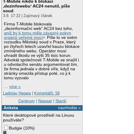
T-Mobile nikdo k blokaci
‚dezinfowebu‘ AC24 nenutil, píše
soud
3.8. 17:22 | Zajímavý článek
Firma T-Mobile blokovala
„dezinformační web“ AC24 bez toho,
aniž by k tomu měla závazný pokyn
orgánů veřejné moci
. Píše to ve svém
rozsudku Městský soud v Praze, který
po čtyřech letech uzavřel kauzu blokace
zmíněného webu. Operátor musí
uhradit škodu ve výši 35 tisíc korun.
Advokát společnosti T-Mobile se snažil i
u odvolacího senátu argumentovat tím,
že firma jednala v dobré víře, když na
stránky omezila přístup poté, co ji k
tomu vyzvalo
…
více »
Ladislav Hagara
|
Komentářů: 58
Centrum
|
Napsat
|
Starší
Anketa
navrhněte »
Které desktopové prostředí na Linuxu
používáte?
Budgie
(
10%
)