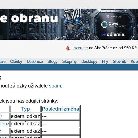
Inzerujte
na AbcPráce.cz od 950 Kč
are
Články
Učebnice
Blogy
Skupiny
Desktopy
Hry
Slovník
Kdo
k
nout záložky uživatele
spam
.
ek jsou následující stránky:
Typ
Poslední změna
s
externí odkaz
---
hen
externí odkaz
---
externí odkaz
---