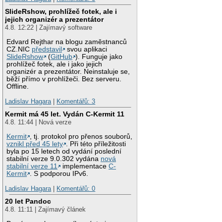
SlideRshow, prohlížeč fotek, ale i
jejich organizér a prezentátor
4.8. 12:22 | Zajímavý software
Edvard Rejthar na blogu zaměstnanců
CZ.NIC
představil
svou aplikaci
SlideRshow
(
GitHub
). Funguje jako
prohlížeč fotek, ale i jako jejich
organizér a prezentátor. Neinstaluje se,
běží přímo v prohlížeči. Bez serveru.
Offline.
Ladislav Hagara
|
Komentářů: 3
Kermit má 45 let. Vydán C-Kermit 11
4.8. 11:44 | Nová verze
Kermit
, tj. protokol pro přenos souborů,
vznikl před 45 lety
. Při této příležitosti
byla po 15 letech od vydání poslední
stabilní verze 9.0.302 vydána
nová
stabilní verze 11
implementace
C-
Kermit
. S podporou IPv6.
Ladislav Hagara
|
Komentářů: 0
20 let Pandoc
4.8. 11:11 | Zajímavý článek