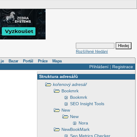
Rozšířené hledání
 je
Bazar
Portál
Práce
Mapa
Přihlášení
|
Registrace
Struktura adresářů
kořenový adresář
Bookmrk
Bookmrk
SEO Insight Tools
New
New
Nora
NewBookMark
Seo Metrics Checker