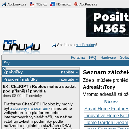
AbcLinuxu.cz
ITBiz.cz
HDmag.cz
AbcPráce.cz
AbcLinuxu
hledá autory
!
Poradna
FAQ
Hardware
Softw
Styl
×
Seznam zálože
Zprávičky
napište »
Pracovní nabídky
inzerujte »
Zde si můžete prohléd
EK: ChatGPT i Roblox mohou spadat
Adresář: /Tony
pod přísnější pravidla
V tomto adresáři zálož
dnes 08:00 | IT novinky
Název
Platformy ChatGPT i Roblox by mohly
být
zařazeny na seznam
mimořádně
Smart Home Feature
velkých on-line platforem nebo
Innovative Home Kitc
internetových vyhledávačů, na něž se
vztahují zvláštní podmínky podle
Home Garden Dream
nařízení o digitálních službách (DSA).