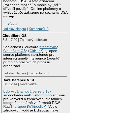
hodnotou DSA, je toto označení
„rozhodně možné“ a mohlo by „přijít
dříve či později“. On-line platformy a
vyhledávače zařazené na seznamy DSA
musejí
…
více »
Ladislav Hagara
|
Komentářů: 9
Cloudflare OS
5.8. 17:00 | Zajímavý software
Společnost Cloudflare
představila
Cloudflare OS
(
GitHub
), tj. open
source platformu navrženou pro
integraci umělé inteligence (agentů)
přímo do pracovních procesů
organizací.
Ladislav Hagara
|
Komentářů: 0
RawTherapee 5.13
5.8. 12:44 | Nová verze
Byla vydána nová verze 5.13
svobodného multiplatformního softwaru
pro konverzi a zpracování digitálních
fotografií primárně ve formátů RAW
RawTherapee
(
Wikipedie
). Vedle
zdrojových kódů je k dispozici také