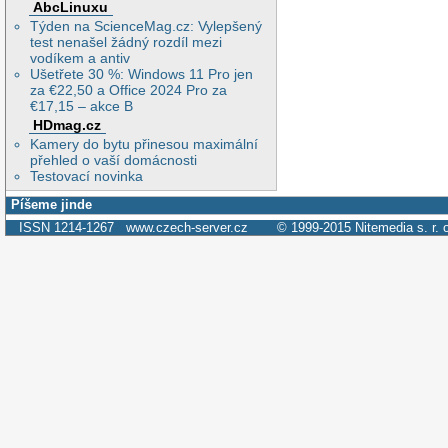
AbcLinuxu
Týden na ScienceMag.cz: Vylepšený
test nenašel žádný rozdíl mezi
vodíkem a antiv
Ušetřete 30 %: Windows 11 Pro jen
za €22,50 a Office 2024 Pro za
€17,15 – akce B
HDmag.cz
Kamery do bytu přinesou maximální
přehled o vaší domácnosti
Testovací novinka
Píšeme jinde
ISSN 1214-1267
www.czech-server.cz
© 1999-2015
Nitemedia s. r. 