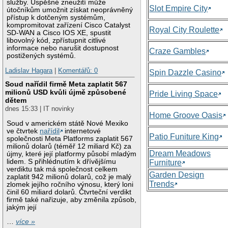
služby. Úspěšné zneužití může
Slot Empire City
útočníkům umožnit získat neoprávněný
přístup k dotčeným systémům,
kompromitovat zařízení Cisco Catalyst
Royal City Roulette
SD-WAN a Cisco IOS XE, spustit
libovolný kód, zpřístupnit citlivé
informace nebo narušit dostupnost
Craze Gambles
postižených systémů.
Ladislav Hagara
|
Komentářů: 0
Spin Dazzle Casino
Soud nařídil firmě Meta zaplatit 567
milionů USD kvůli újmě způsobené
Pride Living Space
dětem
dnes 15:33 | IT novinky
Home Groove Oasis
Soud v americkém státě Nové Mexiko
ve čtvrtek
nařídil
internetové
Patio Funiture King
společnosti Meta Platforms zaplatit 567
milionů dolarů (téměř 12 miliard Kč) za
Dream Meadows
újmy, které její platformy působí mladým
lidem. S přihlédnutím k dřívějšímu
Furniture
verdiktu tak má společnost celkem
Garden Design
zaplatit 942 milionů dolarů, což je malý
Trends
zlomek jejího ročního výnosu, který loni
činil 60 miliard dolarů. Čtvrteční verdikt
firmě také nařizuje, aby změnila způsob,
jakým její
…
více »