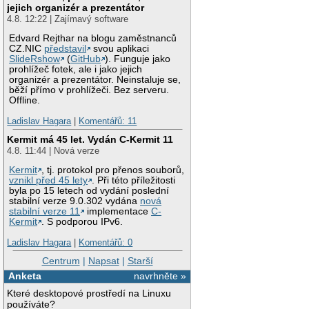
jejich organizér a prezentátor
4.8. 12:22 | Zajímavý software
Edvard Rejthar na blogu zaměstnanců
CZ.NIC
představil
svou aplikaci
SlideRshow
(
GitHub
). Funguje jako
prohlížeč fotek, ale i jako jejich
organizér a prezentátor. Neinstaluje se,
běží přímo v prohlížeči. Bez serveru.
Offline.
Ladislav Hagara
|
Komentářů: 11
Kermit má 45 let. Vydán C-Kermit 11
4.8. 11:44 | Nová verze
Kermit
, tj. protokol pro přenos souborů,
vznikl před 45 lety
. Při této příležitosti
byla po 15 letech od vydání poslední
stabilní verze 9.0.302 vydána
nová
stabilní verze 11
implementace
C-
Kermit
. S podporou IPv6.
Ladislav Hagara
|
Komentářů: 0
Centrum
|
Napsat
|
Starší
Anketa
navrhněte »
Které desktopové prostředí na Linuxu
používáte?