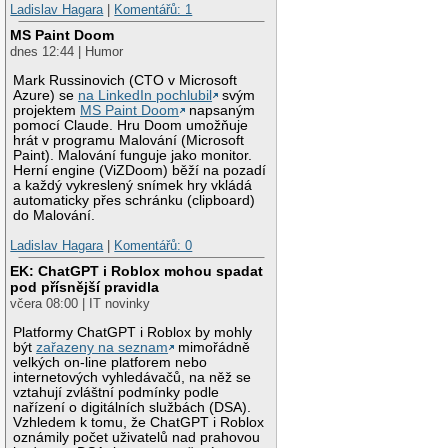
Ladislav Hagara
|
Komentářů: 1
MS Paint Doom
dnes 12:44 | Humor
Mark Russinovich (CTO v Microsoft
Azure) se
na LinkedIn pochlubil
svým
projektem
MS Paint Doom
napsaným
pomocí Claude. Hru Doom umožňuje
hrát v programu Malování (Microsoft
Paint). Malování funguje jako monitor.
Herní engine (ViZDoom) běží na pozadí
a každý vykreslený snímek hry vkládá
automaticky přes schránku (clipboard)
do Malování.
Ladislav Hagara
|
Komentářů: 0
EK: ChatGPT i Roblox mohou spadat
pod přísnější pravidla
včera 08:00 | IT novinky
Platformy ChatGPT i Roblox by mohly
být
zařazeny na seznam
mimořádně
velkých on-line platforem nebo
internetových vyhledávačů, na něž se
vztahují zvláštní podmínky podle
nařízení o digitálních službách (DSA).
Vzhledem k tomu, že ChatGPT i Roblox
oznámily počet uživatelů nad prahovou