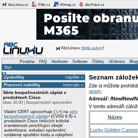
AbcLinuxu.cz
ITBiz.cz
HDmag.cz
AbcPráce.cz
AbcLinuxu
hledá autory
!
Poradna
FAQ
Hardware
Software
Články
Učebnice
Blog
Styl
×
Seznam zálože
Zprávičky
napište »
Pracovní nabídky
inzerujte »
Zde si můžete prohléd
spam
.
Série bezpečnostních záplat v
produktech Cisco
Adresář: /New/New/N
dnes 16:00 | Bezpečnostní upozornění
V tomto adresáři zálož
Vládní CERT upozorňuje (
𝕏
) na
sérii
bezpečnostních záplat
(CVSS 9.9) v
Název
produktech Cisco řešících kritické
zranitelnosti umožňující obejití
Lucky Golden Casino
autentizace, eskalaci oprávnění,
vzdálené spuštění kódu a odepření