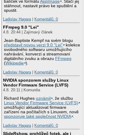
balíček ve formátu
AppImage
. Stačí jej
stáhnout, nastavit právo ke spuštění a
spustit.
Ladislav Hagara
|
Komentářů: 0
FFmpeg 9.0 "Lei"
4.8. 20:44 | Zajímavý článek
Jean-Baptiste Kempf na svém blogu
představil novou verzi 9.0 "Lei"
kolekce
svobodného softwaru umožňujícího
nahrávání, konverzi a streamovaní
digitálního zvuku a obrazu
FFmpeg
(
Wikipedie
).
Ladislav Hagara
|
Komentářů: 0
NVIDIA sponzorem služby Linux
Vendor Firmware Service (LVFS)
4.8. 20:11 | Komunita
Richard Hughes
oznámil
, že službu
Linux Vendor Firmware Service (LVFS)
umožňující aktualizovat firmware
zařízení na počítačích s Linuxem, nově
sponzoruje také společnost NVIDIA
.
Ladislav Hagara
|
Komentářů: 0
SlideRshow, prohlížeč fotek, ale i