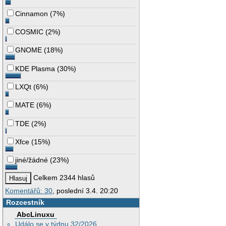
Cinnamon
(
7%
)
COSMIC
(
2%
)
GNOME
(
18%
)
KDE Plasma
(
30%
)
LXQt
(
6%
)
MATE
(
6%
)
TDE
(
2%
)
Xfce
(
15%
)
jiné/žádné
(
23%
)
Celkem 2344 hlasů
Komentářů: 30
, poslední 3.4. 20:20
Rozcestník
AbcLinuxu
Událo se v týdnu 32/2026