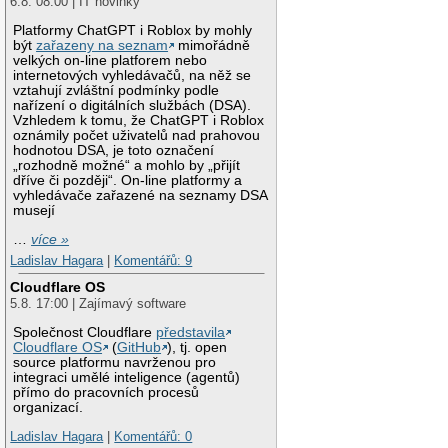
6.8. 08:00 | IT novinky
Platformy ChatGPT i Roblox by mohly
být
zařazeny na seznam
mimořádně
velkých on-line platforem nebo
internetových vyhledávačů, na něž se
vztahují zvláštní podmínky podle
nařízení o digitálních službách (DSA).
Vzhledem k tomu, že ChatGPT i Roblox
oznámily počet uživatelů nad prahovou
hodnotou DSA, je toto označení
„rozhodně možné“ a mohlo by „přijít
dříve či později“. On-line platformy a
vyhledávače zařazené na seznamy DSA
musejí
…
více »
Ladislav Hagara
|
Komentářů: 9
Cloudflare OS
5.8. 17:00 | Zajímavý software
Společnost Cloudflare
představila
Cloudflare OS
(
GitHub
), tj. open
source platformu navrženou pro
integraci umělé inteligence (agentů)
přímo do pracovních procesů
organizací.
Ladislav Hagara
|
Komentářů: 0