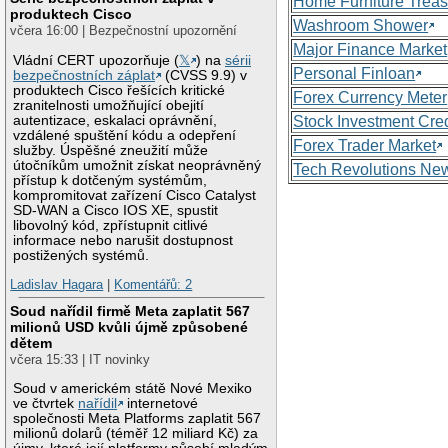
Home Furniture Treas
produktech Cisco
Washroom Shower
včera 16:00 | Bezpečnostní upozornění
Major Finance Market
Vládní CERT upozorňuje (
𝕏
) na
sérii
Personal Finloan
bezpečnostních záplat
(CVSS 9.9) v
produktech Cisco řešících kritické
Forex Currency Meter
zranitelnosti umožňující obejití
autentizace, eskalaci oprávnění,
Stock Investment Cred
vzdálené spuštění kódu a odepření
Forex Trader Market
služby. Úspěšné zneužití může
útočníkům umožnit získat neoprávněný
Tech Revolutions Ne
přístup k dotčeným systémům,
kompromitovat zařízení Cisco Catalyst
SD-WAN a Cisco IOS XE, spustit
libovolný kód, zpřístupnit citlivé
informace nebo narušit dostupnost
postižených systémů.
Ladislav Hagara
|
Komentářů: 2
Soud nařídil firmě Meta zaplatit 567
milionů USD kvůli újmě způsobené
dětem
včera 15:33 | IT novinky
Soud v americkém státě Nové Mexiko
ve čtvrtek
nařídil
internetové
společnosti Meta Platforms zaplatit 567
milionů dolarů (téměř 12 miliard Kč) za