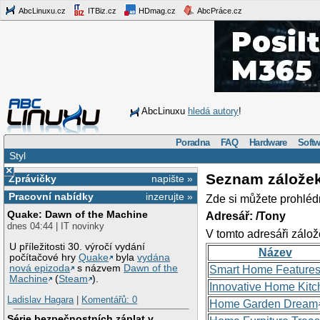
AbcLinuxu.cz
ITBiz.cz
HDmag.cz
AbcPráce.cz
AbcLinuxu
hledá autory
!
Poradna
FAQ
Hardware
Softw
Styl
×
Seznam zálože
Zprávičky
napište »
Pracovní nabídky
inzerujte »
Zde si můžete prohléd
Quake: Dawn of the Machine
Adresář: /Tony
dnes 04:44 | IT novinky
V tomto adresáři zálož
U příležitosti 30. výročí vydání
Název
počítačové hry
Quake
byla
vydána
nová epizoda
s názvem
Dawn of the
Smart Home Feature
Machine
(
Steam
).
Innovative Home Kitc
Ladislav Hagara
|
Komentářů: 0
Home Garden Dream
Série bezpečnostních záplat v