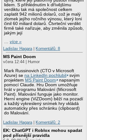
újmy, které její platformy působí mladým
lidem. S přihlédnutím k dřívějšímu
verdiktu tak má společnost celkem
zaplatit 942 milionů dolarů, což je malý
zlomek jejího ročního výnosu, který loni
činil 60 miliard dolarů. Čtvrteční verdikt
firmě také nařizuje, aby změnila způsob,
jakým její
…
více »
Ladislav Hagara
|
Komentářů: 8
MS Paint Doom
včera 12:44 | Humor
Mark Russinovich (CTO v Microsoft
Azure) se
na LinkedIn pochlubil
svým
projektem
MS Paint Doom
napsaným
pomocí Claude. Hru Doom umožňuje
hrát v programu Malování (Microsoft
Paint). Malování funguje jako monitor.
Herní engine (ViZDoom) běží na pozadí
a každý vykreslený snímek hry vkládá
automaticky přes schránku (clipboard)
do Malování.
Ladislav Hagara
|
Komentářů: 2
EK: ChatGPT i Roblox mohou spadat
pod přísnější pravidla