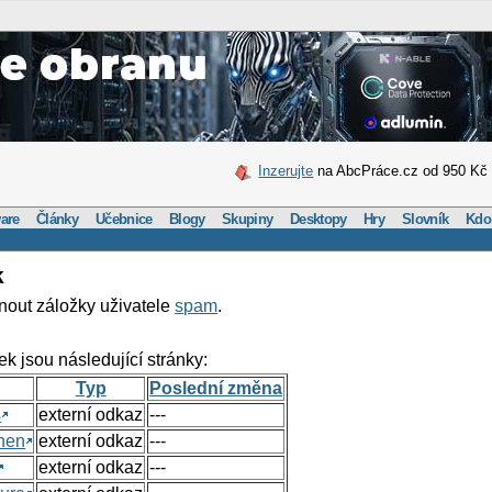
Inzerujte
na AbcPráce.cz od 950 Kč
are
Články
Učebnice
Blogy
Skupiny
Desktopy
Hry
Slovník
Kdo
k
nout záložky uživatele
spam
.
ek jsou následující stránky:
Typ
Poslední změna
s
externí odkaz
---
hen
externí odkaz
---
externí odkaz
---