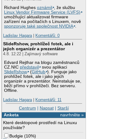
Richard Hughes
oznámil
, že službu
Linux Vendor Firmware Service (LVFS)
umožňující aktualizovat firmware
zařízení na počítačích s Linuxem, nově
sponzoruje také společnost NVIDIA
.
Ladislav Hagara
|
Komentářů: 0
SlideRshow, prohlížeč fotek, ale i
jejich organizér a prezentátor
4.8. 12:22 | Zajímavý software
Edvard Rejthar na blogu zaměstnanců
CZ.NIC
představil
svou aplikaci
SlideRshow
(
GitHub
). Funguje jako
prohlížeč fotek, ale i jako jejich
organizér a prezentátor. Neinstaluje se,
běží přímo v prohlížeči. Bez serveru.
Offline.
Ladislav Hagara
|
Komentářů: 11
Centrum
|
Napsat
|
Starší
Anketa
navrhněte »
Které desktopové prostředí na Linuxu
používáte?
Budgie
(
10%
)