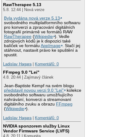
RawTherapee 5.13
5.8. 12:44 | Nová verze
Byla vydána nová verze 5.13
svobodného multiplatformního softwaru
pro konverzi a zpracování digitálních
fotografií primárně ve formátů RAW
RawTherapee
(
Wikipedie
). Vedle
zdrojových kódů je k dispozici také
balíček ve formátu
AppImage
. Stačí jej
stáhnout, nastavit právo ke spuštění a
spustit.
Ladislav Hagara
|
Komentářů: 0
FFmpeg 9.0 "Lei"
4.8. 20:44 | Zajímavý článek
Jean-Baptiste Kempf na svém blogu
představil novou verzi 9.0 "Lei"
kolekce
svobodného softwaru umožňujícího
nahrávání, konverzi a streamovaní
digitálního zvuku a obrazu
FFmpeg
(
Wikipedie
).
Ladislav Hagara
|
Komentářů: 0
NVIDIA sponzorem služby Linux
Vendor Firmware Service (LVFS)
4.8. 20:11 | Komunita