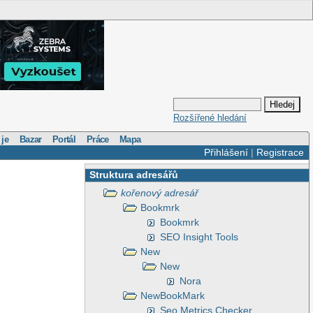
Rozšířené hledání
 je
Bazar
Portál
Práce
Mapa
Přihlášení
|
Registrace
Struktura adresářů
kořenový adresář
Bookmrk
Bookmrk
SEO Insight Tools
New
New
Nora
NewBookMark
Seo Metrics Checker