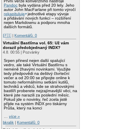
První verze konverzního nástroje
Pandoc
byla vydána před 20 lety. Jeho
autor John MacFarlane při tomto výročí
rekapituluje
jednotlivé etapy vývoje
a přidávání nových funkcí – rozšíření
nejen Markdownu a podporu mnoha
dalších formátů.
|🇵🇸
|
Komentářů: 0
Virtuální Bastlírna vol. 65: Už vám
dorazil předobjednaný INDX?
4.8. 00:55 | Pozvánky
Srpen přinesl nejen další spalující
vedro, ale také Virtuální Bastlírnu s
neméně žhavými novinkami. Využijte
tedy předpovědi na deštivý čtvrteční
večer a od 20:00 se připojte online k
tomuto neformálnímu setkání kutilů,
techniků a vědců, kde se strahovskými
bastlíři proberete nejzajímavější věci, na
které jste narazili za poslední měsíc.
Pokud jde o novinky, řeč zcela jistě
přijde na systém INDX pro tiskárny
Průša, který na konci
…
více »
bkralik
|
Komentářů: 0