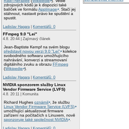
RawTherapee
(
Wikipedie
). Vedle
zdrojových kódů je k dispozici také
balíček ve formátu
AppImage
. Stačí jej
stáhnout, nastavit právo ke spuštění a
spustit.
Ladislav Hagara
|
Komentářů: 0
FFmpeg 9.0 "Lei"
4.8. 20:44 | Zajímavý článek
Jean-Baptiste Kempf na svém blogu
představil novou verzi 9.0 "Lei"
kolekce
svobodného softwaru umožňujícího
nahrávání, konverzi a streamovaní
digitálního zvuku a obrazu
FFmpeg
(
Wikipedie
).
Ladislav Hagara
|
Komentářů: 0
NVIDIA sponzorem služby Linux
Vendor Firmware Service (LVFS)
4.8. 20:11 | Komunita
Richard Hughes
oznámil
, že službu
Linux Vendor Firmware Service (LVFS)
umožňující aktualizovat firmware
zařízení na počítačích s Linuxem, nově
sponzoruje také společnost NVIDIA
.
Ladislav Hagara
|
Komentářů: 0