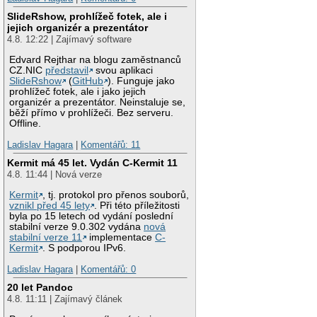
SlideRshow, prohlížeč fotek, ale i
jejich organizér a prezentátor
4.8. 12:22 | Zajímavý software
Edvard Rejthar na blogu zaměstnanců
CZ.NIC
představil
svou aplikaci
SlideRshow
(
GitHub
). Funguje jako
prohlížeč fotek, ale i jako jejich
organizér a prezentátor. Neinstaluje se,
běží přímo v prohlížeči. Bez serveru.
Offline.
Ladislav Hagara
|
Komentářů: 11
Kermit má 45 let. Vydán C-Kermit 11
4.8. 11:44 | Nová verze
Kermit
, tj. protokol pro přenos souborů,
vznikl před 45 lety
. Při této příležitosti
byla po 15 letech od vydání poslední
stabilní verze 9.0.302 vydána
nová
stabilní verze 11
implementace
C-
Kermit
. S podporou IPv6.
Ladislav Hagara
|
Komentářů: 0
20 let Pandoc
4.8. 11:11 | Zajímavý článek