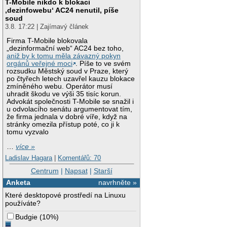
T-Mobile nikdo k blokaci
‚dezinfowebu‘ AC24 nenutil, píše
soud
3.8. 17:22 | Zajímavý článek
Firma T-Mobile blokovala
„dezinformační web“ AC24 bez toho,
aniž by k tomu měla závazný pokyn
orgánů veřejné moci
. Píše to ve svém
rozsudku Městský soud v Praze, který
po čtyřech letech uzavřel kauzu blokace
zmíněného webu. Operátor musí
uhradit škodu ve výši 35 tisíc korun.
Advokát společnosti T-Mobile se snažil i
u odvolacího senátu argumentovat tím,
že firma jednala v dobré víře, když na
stránky omezila přístup poté, co ji k
tomu vyzvalo
…
více »
Ladislav Hagara
|
Komentářů: 70
Centrum
|
Napsat
|
Starší
Anketa
navrhněte »
Které desktopové prostředí na Linuxu
používáte?
Budgie
(
10%
)