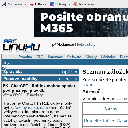
AbcLinuxu.cz
ITBiz.cz
HDmag.cz
AbcPráce.cz
AbcLinuxu
hledá autory
!
Poradna
FAQ
Hardware
Software
Články
Učebnice
Blog
Styl
×
Seznam zálože
Zprávičky
napište »
Pracovní nabídky
inzerujte »
Zde si můžete prohléd
spam
.
EK: ChatGPT i Roblox mohou spadat
pod přísnější pravidla
Adresář: /
včera 08:00 | IT novinky
V tomto adresáři zálož
Platformy ChatGPT i Roblox by mohly
být
zařazeny na seznam
mimořádně
Název
velkých on-line platforem nebo
internetových vyhledávačů, na něž se
vztahují zvláštní podmínky podle
Roulette Tables Casi
nařízení o digitálních službách (DSA).