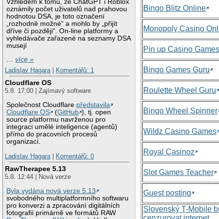
Vzhledem k tomu, že ChatGPT i Roblox
Bingo Blitz Online
oznámily počet uživatelů nad prahovou
hodnotou DSA, je toto označení
„rozhodně možné“ a mohlo by „přijít
Monopoly Casino Onl
dříve či později“. On-line platformy a
vyhledávače zařazené na seznamy DSA
musejí
Pin up Casino Game
…
více »
Bingo Games Guru
Ladislav Hagara
|
Komentářů: 1
Cloudflare OS
Roulette Wheel Guru
5.8. 17:00 | Zajímavý software
Společnost Cloudflare
představila
Bingo Wheel Spinner
Cloudflare OS
(
GitHub
), tj. open
source platformu navrženou pro
integraci umělé inteligence (agentů)
Wildz Casino Games
přímo do pracovních procesů
organizací.
Royal Casinoz
Ladislav Hagara
|
Komentářů: 0
RawTherapee 5.13
Slot Games Teacher
5.8. 12:44 | Nová verze
Byla vydána nová verze 5.13
Guest posting
svobodného multiplatformního softwaru
pro konverzi a zpracování digitálních
Slovenský T-Mobile 
fotografií primárně ve formátů RAW
cenzurovat internet