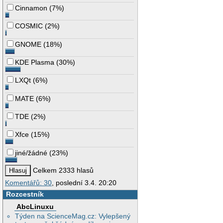
Cinnamon
(
7%
)
COSMIC
(
2%
)
GNOME
(
18%
)
KDE Plasma
(
30%
)
LXQt
(
6%
)
MATE
(
6%
)
TDE
(
2%
)
Xfce
(
15%
)
jiné/žádné
(
23%
)
Celkem 2333 hlasů
Komentářů: 30
, poslední 3.4. 20:20
Rozcestník
AbcLinuxu
Týden na ScienceMag.cz: Vylepšený