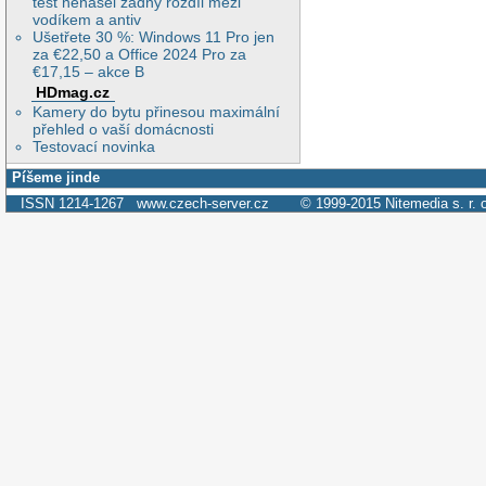
test nenašel žádný rozdíl mezi
vodíkem a antiv
Ušetřete 30 %: Windows 11 Pro jen
za €22,50 a Office 2024 Pro za
€17,15 – akce B
HDmag.cz
Kamery do bytu přinesou maximální
přehled o vaší domácnosti
Testovací novinka
Píšeme jinde
ISSN 1214-1267
www.czech-server.cz
© 1999-2015
Nitemedia s. r. 