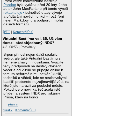
První verze konverzního nástroje
Pandoc
byla vydána před 20 lety. Jeho
autor John MacFarlane při tomto výročí
rekapituluje
jednotlivé etapy vývoje
a přidávání nových funkcí – rozšíření
nejen Markdownu a podporu mnoha
dalších formátů.
|🇵🇸
|
Komentářů: 0
Virtuální Bastlírna vol. 65: Už vám
dorazil předobjednaný INDX?
4.8. 00:55 | Pozvánky
Srpen přinesl nejen další spalující
vedro, ale také Virtuální Bastlírnu s
neméně žhavými novinkami. Využijte
tedy předpovědi na deštivý čtvrteční
večer a od 20:00 se připojte online k
tomuto neformálnímu setkání kutilů,
techniků a vědců, kde se strahovskými
bastlíři proberete nejzajímavější věci, na
které jste narazili za poslední měsíc.
Pokud jde o novinky, řeč zcela jistě
přijde na systém INDX pro tiskárny
Průša, který na konci
…
více »
bkralik
|
Komentářů: 0