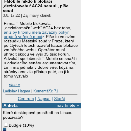
T-Mobile nikdo k blokaci
‚dezinfowebu‘ AC24 nenutil, píše
soud
3.8. 17:22 | Zajímavý článek
Firma T-Mobile blokovala
„dezinformační web“ AC24 bez toho,
aniž by k tomu měla závazný pokyn
orgánů veřejné moci
. Píše to ve svém
rozsudku Městský soud v Praze, který
po čtyřech letech uzavřel kauzu blokace
zmíněného webu. Operátor musí
uhradit škodu ve výši 35 tisíc korun.
Advokát společnosti T-Mobile se snažil i
u odvolacího senátu argumentovat tím,
že firma jednala v dobré víře, když na
stránky omezila přístup poté, co ji k
tomu vyzvalo
…
více »
Ladislav Hagara
|
Komentářů: 71
Centrum
|
Napsat
|
Starší
Anketa
navrhněte »
Které desktopové prostředí na Linuxu
používáte?
Budgie
(
10%
)