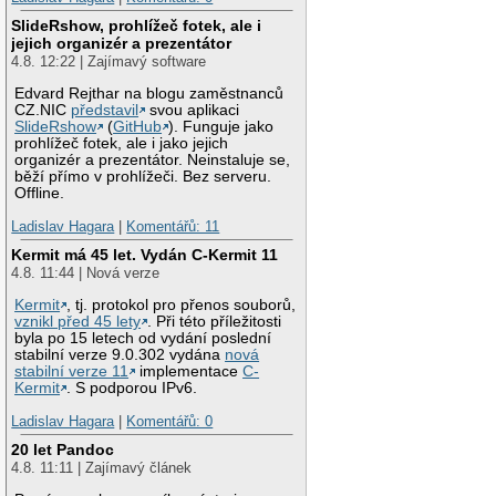
SlideRshow, prohlížeč fotek, ale i
jejich organizér a prezentátor
4.8. 12:22 | Zajímavý software
Edvard Rejthar na blogu zaměstnanců
CZ.NIC
představil
svou aplikaci
SlideRshow
(
GitHub
). Funguje jako
prohlížeč fotek, ale i jako jejich
organizér a prezentátor. Neinstaluje se,
běží přímo v prohlížeči. Bez serveru.
Offline.
Ladislav Hagara
|
Komentářů: 11
Kermit má 45 let. Vydán C-Kermit 11
4.8. 11:44 | Nová verze
Kermit
, tj. protokol pro přenos souborů,
vznikl před 45 lety
. Při této příležitosti
byla po 15 letech od vydání poslední
stabilní verze 9.0.302 vydána
nová
stabilní verze 11
implementace
C-
Kermit
. S podporou IPv6.
Ladislav Hagara
|
Komentářů: 0
20 let Pandoc
4.8. 11:11 | Zajímavý článek