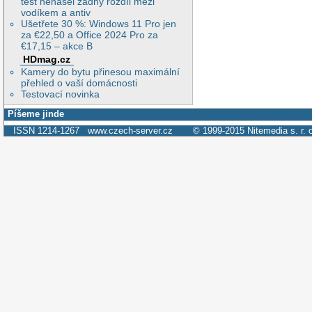
test nenašel žádný rozdíl mezi
vodíkem a antiv
Ušetřete 30 %: Windows 11 Pro jen
za €22,50 a Office 2024 Pro za
€17,15 – akce B
HDmag.cz
Kamery do bytu přinesou maximální
přehled o vaší domácnosti
Testovací novinka
Píšeme jinde
ISSN 1214-1267
www.czech-server.cz
© 1999-2015
Nitemedia s. r. 