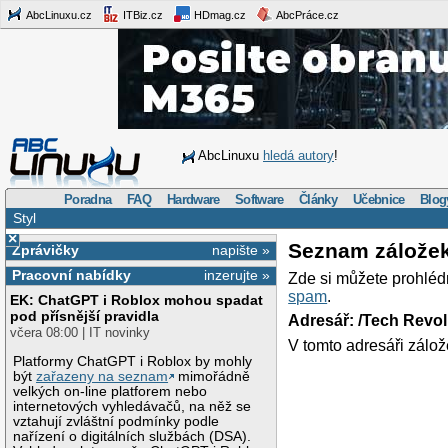
AbcLinuxu.cz
ITBiz.cz
HDmag.cz
AbcPráce.cz
AbcLinuxu
hledá autory
!
Poradna
FAQ
Hardware
Software
Články
Učebnice
Blog
Styl
×
Seznam zálože
Zprávičky
napište »
Pracovní nabídky
inzerujte »
Zde si můžete prohléd
spam
.
EK: ChatGPT i Roblox mohou spadat
pod přísnější pravidla
Adresář: /Tech Revo
včera 08:00 | IT novinky
V tomto adresáři zálož
Platformy ChatGPT i Roblox by mohly
být
zařazeny na seznam
mimořádně
velkých on-line platforem nebo
internetových vyhledávačů, na něž se
vztahují zvláštní podmínky podle
nařízení o digitálních službách (DSA).