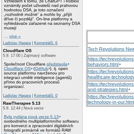
Vzhledem k tomu, že ChatGPT i Roblox
oznámily počet uživatelů nad prahovou
hodnotou DSA, je toto označení
„rozhodně možné“ a mohlo by „přijít
dříve či později“. On-line platformy a
vyhledávače zařazené na seznamy DSA
musejí
…
více »
Ladislav Hagara
|
Komentářů: 6
Tech Revolutions Ne
Cloudflare OS
5.8. 17:00 | Zajímavý software
https://techrevolutio
Společnost Cloudflare
představila
behaviors.html
Cloudflare OS
(
GitHub
), tj. open
https://techrevoluti
source platformu navrženou pro
healthcare-technology
integraci umělé inteligence (agentů)
přímo do pracovních procesů
https://techrevolutio
organizací.
and-strategies.html
Ladislav Hagara
|
Komentářů: 0
https://techrevolutio
technology-in-our.htm
RawTherapee 5.13
5.8. 12:44 | Nová verze
Byla vydána nová verze 5.13
svobodného multiplatformního softwaru
pro konverzi a zpracování digitálních
fotografií primárně ve formátů RAW