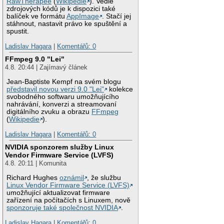
RawTherapee
(
Wikipedie
). Vedle
zdrojových kódů je k dispozici také
balíček ve formátu
AppImage
. Stačí jej
stáhnout, nastavit právo ke spuštění a
spustit.
Ladislav Hagara
|
Komentářů: 0
FFmpeg 9.0 "Lei"
4.8. 20:44 | Zajímavý článek
Jean-Baptiste Kempf na svém blogu
představil novou verzi 9.0 "Lei"
kolekce
svobodného softwaru umožňujícího
nahrávání, konverzi a streamovaní
digitálního zvuku a obrazu
FFmpeg
(
Wikipedie
).
Ladislav Hagara
|
Komentářů: 0
NVIDIA sponzorem služby Linux
Vendor Firmware Service (LVFS)
4.8. 20:11 | Komunita
Richard Hughes
oznámil
, že službu
Linux Vendor Firmware Service (LVFS)
umožňující aktualizovat firmware
zařízení na počítačích s Linuxem, nově
sponzoruje také společnost NVIDIA
.
Ladislav Hagara
|
Komentářů: 0