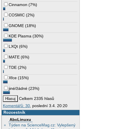
Cinnamon
(
7%
)
COSMIC
(
2%
)
GNOME
(
18%
)
KDE Plasma
(
30%
)
LXQt
(
6%
)
MATE
(
6%
)
TDE
(
2%
)
Xfce
(
15%
)
jiné/žádné
(
23%
)
Celkem 2335 hlasů
Komentářů: 30
, poslední 3.4. 20:20
Rozcestník
AbcLinuxu
Týden na ScienceMag.cz: Vylepšený