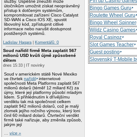
Pin up Casino Game
služby. Úspěšné zneužití může
útočníkům umožnit získat neoprávněný
Bingo Games Guru
přístup k dotčeným systémům,
Roulette Wheel Guru
kompromitovat zařízení Cisco Catalyst
SD-WAN a Cisco IOS XE, spustit
Bingo Wheel Spinner
libovolný kód, zpřístupnit citlivé
informace nebo narušit dostupnost
Wildz Casino Games
postižených systémů.
Royal Casinoz
Ladislav Hagara
|
Komentářů: 0
Slot Games Teacher
Soud nařídil firmě Meta zaplatit 567
Guest posting
milionů USD kvůli újmě způsobené
Slovenský T-Mobile b
dětem
dnes 15:33 | IT novinky
Soud v americkém státě Nové Mexiko
ve čtvrtek
nařídil
internetové
společnosti Meta Platforms zaplatit 567
milionů dolarů (téměř 12 miliard Kč) za
újmy, které její platformy působí mladým
lidem. S přihlédnutím k dřívějšímu
verdiktu tak má společnost celkem
zaplatit 942 milionů dolarů, což je malý
zlomek jejího ročního výnosu, který loni
činil 60 miliard dolarů. Čtvrteční verdikt
firmě také nařizuje, aby změnila způsob,
jakým její
…
více »