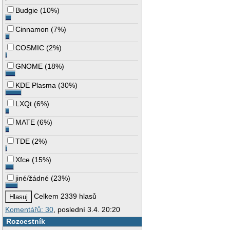
Budgie
(
10%
)
Cinnamon
(
7%
)
COSMIC
(
2%
)
GNOME
(
18%
)
KDE Plasma
(
30%
)
LXQt
(
6%
)
MATE
(
6%
)
TDE
(
2%
)
Xfce
(
15%
)
jiné/žádné
(
23%
)
Celkem 2339 hlasů
Komentářů: 30
, poslední 3.4. 20:20
Rozcestník