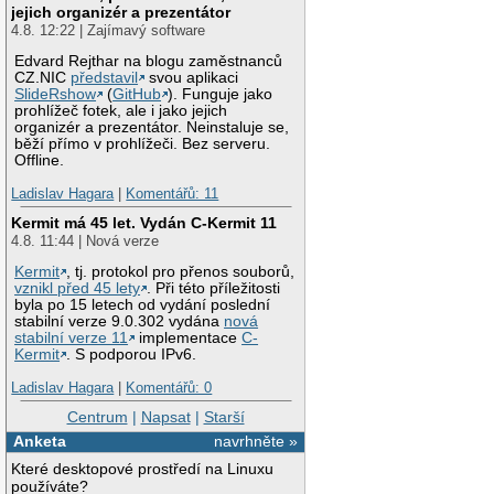
jejich organizér a prezentátor
4.8. 12:22 | Zajímavý software
Edvard Rejthar na blogu zaměstnanců
CZ.NIC
představil
svou aplikaci
SlideRshow
(
GitHub
). Funguje jako
prohlížeč fotek, ale i jako jejich
organizér a prezentátor. Neinstaluje se,
běží přímo v prohlížeči. Bez serveru.
Offline.
Ladislav Hagara
|
Komentářů: 11
Kermit má 45 let. Vydán C-Kermit 11
4.8. 11:44 | Nová verze
Kermit
, tj. protokol pro přenos souborů,
vznikl před 45 lety
. Při této příležitosti
byla po 15 letech od vydání poslední
stabilní verze 9.0.302 vydána
nová
stabilní verze 11
implementace
C-
Kermit
. S podporou IPv6.
Ladislav Hagara
|
Komentářů: 0
Centrum
|
Napsat
|
Starší
Anketa
navrhněte »
Které desktopové prostředí na Linuxu
používáte?