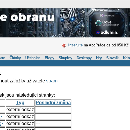
Inzerujte
na AbcPráce.cz od 950 Kč
are
Články
Učebnice
Blogy
Skupiny
Desktopy
Hry
Slovník
Kdo
k
nout záložky uživatele
spam
.
ek jsou následující stránky:
Typ
Poslední změna
externí odkaz
---
e
externí odkaz
---
s
externí odkaz
---