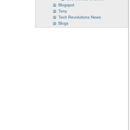
Blogspot
Tony
Tech Revolutions News
Blogs