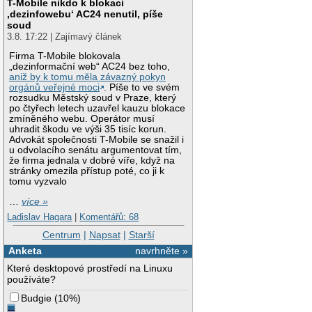
T-Mobile nikdo k blokaci
‚dezinfowebu‘ AC24 nenutil, píše
soud
3.8. 17:22 | Zajímavý článek
Firma T-Mobile blokovala
„dezinformační web“ AC24 bez toho,
aniž by k tomu měla závazný pokyn
orgánů veřejné moci
. Píše to ve svém
rozsudku Městský soud v Praze, který
po čtyřech letech uzavřel kauzu blokace
zmíněného webu. Operátor musí
uhradit škodu ve výši 35 tisíc korun.
Advokát společnosti T-Mobile se snažil i
u odvolacího senátu argumentovat tím,
že firma jednala v dobré víře, když na
stránky omezila přístup poté, co ji k
tomu vyzvalo
…
více »
Ladislav Hagara
|
Komentářů: 68
Centrum
|
Napsat
|
Starší
Anketa
navrhněte »
Které desktopové prostředí na Linuxu
používáte?
Budgie
(
10%
)