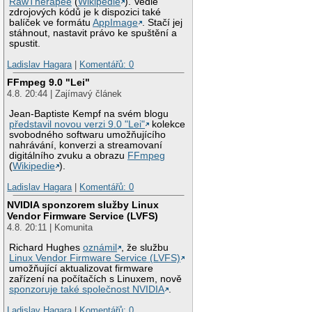
RawTherapee
(
Wikipedie
). Vedle
zdrojových kódů je k dispozici také
balíček ve formátu
AppImage
. Stačí jej
stáhnout, nastavit právo ke spuštění a
spustit.
Ladislav Hagara
|
Komentářů: 0
FFmpeg 9.0 "Lei"
4.8. 20:44 | Zajímavý článek
Jean-Baptiste Kempf na svém blogu
představil novou verzi 9.0 "Lei"
kolekce
svobodného softwaru umožňujícího
nahrávání, konverzi a streamovaní
digitálního zvuku a obrazu
FFmpeg
(
Wikipedie
).
Ladislav Hagara
|
Komentářů: 0
NVIDIA sponzorem služby Linux
Vendor Firmware Service (LVFS)
4.8. 20:11 | Komunita
Richard Hughes
oznámil
, že službu
Linux Vendor Firmware Service (LVFS)
umožňující aktualizovat firmware
zařízení na počítačích s Linuxem, nově
sponzoruje také společnost NVIDIA
.
Ladislav Hagara
|
Komentářů: 0