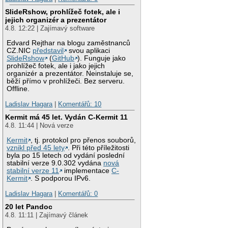
SlideRshow, prohlížeč fotek, ale i
jejich organizér a prezentátor
4.8. 12:22 | Zajímavý software
Edvard Rejthar na blogu zaměstnanců
CZ.NIC
představil
svou aplikaci
SlideRshow
(
GitHub
). Funguje jako
prohlížeč fotek, ale i jako jejich
organizér a prezentátor. Neinstaluje se,
běží přímo v prohlížeči. Bez serveru.
Offline.
Ladislav Hagara
|
Komentářů: 10
Kermit má 45 let. Vydán C-Kermit 11
4.8. 11:44 | Nová verze
Kermit
, tj. protokol pro přenos souborů,
vznikl před 45 lety
. Při této příležitosti
byla po 15 letech od vydání poslední
stabilní verze 9.0.302 vydána
nová
stabilní verze 11
implementace
C-
Kermit
. S podporou IPv6.
Ladislav Hagara
|
Komentářů: 0
20 let Pandoc
4.8. 11:11 | Zajímavý článek