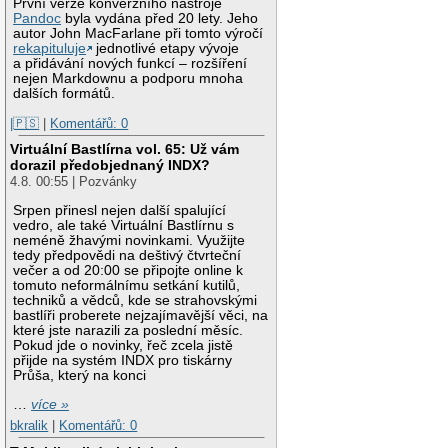
První verze konverzního nástroje
Pandoc
byla vydána před 20 lety. Jeho
autor John MacFarlane při tomto výročí
rekapituluje
jednotlivé etapy vývoje
a přidávání nových funkcí – rozšíření
nejen Markdownu a podporu mnoha
dalších formátů.
|🇵🇸
|
Komentářů: 0
Virtuální Bastlírna vol. 65: Už vám
dorazil předobjednaný INDX?
4.8. 00:55 | Pozvánky
Srpen přinesl nejen další spalující
vedro, ale také Virtuální Bastlírnu s
neméně žhavými novinkami. Využijte
tedy předpovědi na deštivý čtvrteční
večer a od 20:00 se připojte online k
tomuto neformálnímu setkání kutilů,
techniků a vědců, kde se strahovskými
bastlíři proberete nejzajímavější věci, na
které jste narazili za poslední měsíc.
Pokud jde o novinky, řeč zcela jistě
přijde na systém INDX pro tiskárny
Průša, který na konci
…
více »
bkralik
|
Komentářů: 0