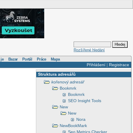
Rozšířené hledání
 je
Bazar
Portál
Práce
Mapa
Přihlášení
|
Registrace
Struktura adresářů
kořenový adresář
Bookmrk
Bookmrk
SEO Insight Tools
New
New
Nora
NewBookMark
Seo Metrics Checker