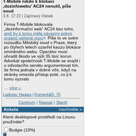
T-Mobile nikdo k blokaci
‚dezinfowebu‘ AC24 nenutil, píše
soud
3.8. 17:22 | Zajímavý článek
Firma T-Mobile blokovala
„dezinformační web“ AC24 bez toho,
aniž by k tomu měla závazný pokyn
orgánů veřejné moci
. Píše to ve svém
rozsudku Městský soud v Praze, který
po čtyřech letech uzavřel kauzu blokace
zmíněného webu. Operátor musí
uhradit škodu ve výši 35 tisíc korun.
Advokát společnosti T-Mobile se snažil i
u odvolacího senátu argumentovat tím,
že firma jednala v dobré víře, když na
stránky omezila přístup poté, co ji k
tomu vyzvalo
…
více »
Ladislav Hagara
|
Komentářů: 70
Centrum
|
Napsat
|
Starší
Anketa
navrhněte »
Které desktopové prostředí na Linuxu
používáte?
Budgie
(
10%
)