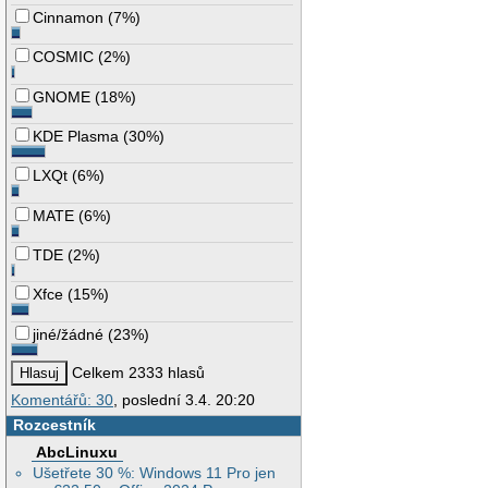
Cinnamon
(
7%
)
COSMIC
(
2%
)
GNOME
(
18%
)
KDE Plasma
(
30%
)
LXQt
(
6%
)
MATE
(
6%
)
TDE
(
2%
)
Xfce
(
15%
)
jiné/žádné
(
23%
)
Celkem 2333 hlasů
Komentářů: 30
, poslední 3.4. 20:20
Rozcestník
AbcLinuxu
Ušetřete 30 %: Windows 11 Pro jen