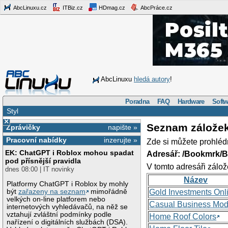
AbcLinuxu.cz
ITBiz.cz
HDmag.cz
AbcPráce.cz
AbcLinuxu
hledá autory
!
Poradna
FAQ
Hardware
Softw
Styl
×
Seznam zálože
Zprávičky
napište »
Pracovní nabídky
inzerujte »
Zde si můžete prohléd
EK: ChatGPT i Roblox mohou spadat
Adresář: /Bookmrk/
pod přísnější pravidla
V tomto adresáři zálož
dnes 08:00 | IT novinky
Název
Platformy ChatGPT i Roblox by mohly
být
zařazeny na seznam
mimořádně
Gold Investments Onl
velkých on-line platforem nebo
Casual Business Mod
internetových vyhledávačů, na něž se
vztahují zvláštní podmínky podle
Home Roof Colors
nařízení o digitálních službách (DSA).