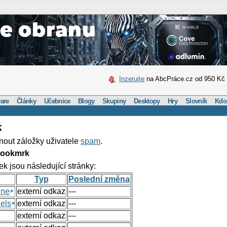
Inzerujte
na AbcPráce.cz od 950 Kč
are
Články
Učebnice
Blogy
Skupiny
Desktopy
Hry
Slovník
Kdo
k
nout záložky uživatele
spam
.
Bookmrk
ek jsou následující stránky:
Typ
Poslední změna
ine
externí odkaz
---
els
externí odkaz
---
externí odkaz
---