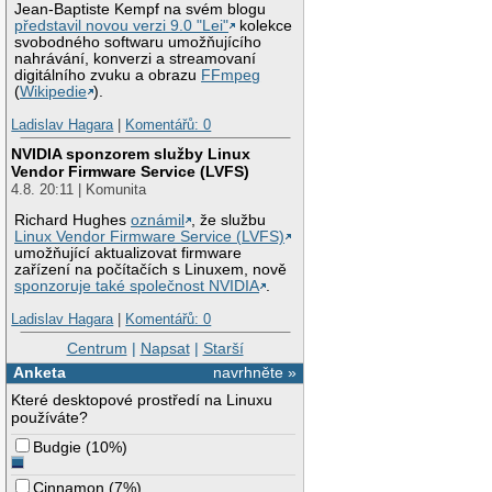
Jean-Baptiste Kempf na svém blogu
představil novou verzi 9.0 "Lei"
kolekce
svobodného softwaru umožňujícího
nahrávání, konverzi a streamovaní
digitálního zvuku a obrazu
FFmpeg
(
Wikipedie
).
Ladislav Hagara
|
Komentářů: 0
NVIDIA sponzorem služby Linux
Vendor Firmware Service (LVFS)
4.8. 20:11 | Komunita
Richard Hughes
oznámil
, že službu
Linux Vendor Firmware Service (LVFS)
umožňující aktualizovat firmware
zařízení na počítačích s Linuxem, nově
sponzoruje také společnost NVIDIA
.
Ladislav Hagara
|
Komentářů: 0
Centrum
|
Napsat
|
Starší
Anketa
navrhněte »
Které desktopové prostředí na Linuxu
používáte?
Budgie
(
10%
)
Cinnamon
(
7%
)