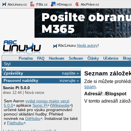
AbcLinuxu.cz
ITBiz.cz
HDmag.cz
AbcPráce.cz
AbcLinuxu
hledá autory
!
Poradna
FAQ
Hardware
Software
Články
Učebnice
Blog
Styl
×
Seznam zálože
Zprávičky
napište »
Pracovní nabídky
inzerujte »
Zde si můžete prohléd
spam
.
Sonic Pi 5.0.0
dnes 12:44 | Nová verze
Adresář: /Blogspot
V tomto adresáři zálož
Sam Aaron
vydal novou major verzi
5.0.0
aplikace
Sonic Pi
(
Wikipedie
)
určené také pro výuku programování
pomocí skládání hudby. Přehled
novinek na
GitHubu
. Instalovat lze také
z
Flathubu
.