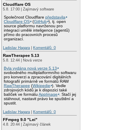
Cloudflare OS
5.8. 17:00 | Zajímavý software
Společnost Cloudflare
představila
Cloudflare OS
(
GitHub
), tj. open
source platformu navrženou pro
integraci umělé inteligence (agentů)
přímo do pracovních procesů
organizací.
Ladislav Hagara
|
Komentářů: 0
RawTherapee 5.13
5.8. 12:44 | Nová verze
Byla vydána nová verze 5.13
svobodného multiplatformního softwaru
pro konverzi a zpracování digitálních
fotografií primárně ve formátů RAW
RawTherapee
(
Wikipedie
). Vedle
zdrojových kódů je k dispozici také
balíček ve formátu
AppImage
. Stačí jej
stáhnout, nastavit právo ke spuštění a
spustit.
Ladislav Hagara
|
Komentářů: 0
FFmpeg 9.0 "Lei"
4.8. 20:44 | Zajímavý článek