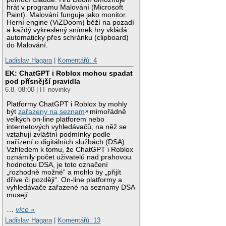
hrát v programu Malování (Microsoft
Paint). Malování funguje jako monitor.
Herní engine (ViZDoom) běží na pozadí
a každý vykreslený snímek hry vkládá
automaticky přes schránku (clipboard)
do Malování.
Ladislav Hagara
|
Komentářů: 4
EK: ChatGPT i Roblox mohou spadat
pod přísnější pravidla
6.8. 08:00 | IT novinky
Platformy ChatGPT i Roblox by mohly
být
zařazeny na seznam
mimořádně
velkých on-line platforem nebo
internetových vyhledávačů, na něž se
vztahují zvláštní podmínky podle
nařízení o digitálních službách (DSA).
Vzhledem k tomu, že ChatGPT i Roblox
oznámily počet uživatelů nad prahovou
hodnotou DSA, je toto označení
„rozhodně možné“ a mohlo by „přijít
dříve či později“. On-line platformy a
vyhledávače zařazené na seznamy DSA
musejí
…
více »
Ladislav Hagara
|
Komentářů: 13