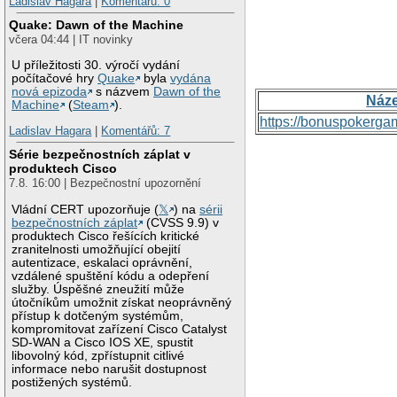
Ladislav Hagara
|
Komentářů: 0
Quake: Dawn of the Machine
včera 04:44 | IT novinky
U příležitosti 30. výročí vydání
počítačové hry
Quake
byla
vydána
nová epizoda
s názvem
Dawn of the
Náz
Machine
(
Steam
).
https://bonuspokerga
Ladislav Hagara
|
Komentářů: 7
Série bezpečnostních záplat v
produktech Cisco
7.8. 16:00 | Bezpečnostní upozornění
Vládní CERT upozorňuje (
𝕏
) na
sérii
bezpečnostních záplat
(CVSS 9.9) v
produktech Cisco řešících kritické
zranitelnosti umožňující obejití
autentizace, eskalaci oprávnění,
vzdálené spuštění kódu a odepření
služby. Úspěšné zneužití může
útočníkům umožnit získat neoprávněný
přístup k dotčeným systémům,
kompromitovat zařízení Cisco Catalyst
SD-WAN a Cisco IOS XE, spustit
libovolný kód, zpřístupnit citlivé
informace nebo narušit dostupnost
postižených systémů.