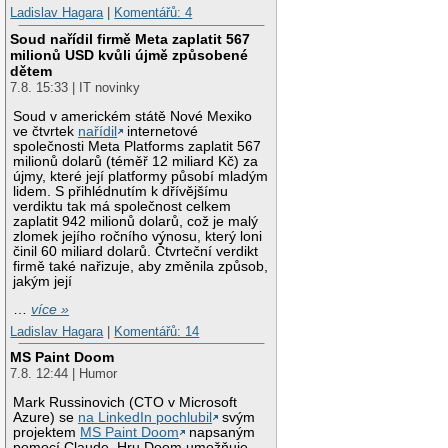
Ladislav Hagara
|
Komentářů: 4
Soud nařídil firmě Meta zaplatit 567
milionů USD kvůli újmě způsobené
dětem
7.8. 15:33 | IT novinky
Soud v americkém státě Nové Mexiko
ve čtvrtek
nařídil
internetové
společnosti Meta Platforms zaplatit 567
milionů dolarů (téměř 12 miliard Kč) za
újmy, které její platformy působí mladým
lidem. S přihlédnutím k dřívějšímu
verdiktu tak má společnost celkem
zaplatit 942 milionů dolarů, což je malý
zlomek jejího ročního výnosu, který loni
činil 60 miliard dolarů. Čtvrteční verdikt
firmě také nařizuje, aby změnila způsob,
jakým její
…
více »
Ladislav Hagara
|
Komentářů: 14
MS Paint Doom
7.8. 12:44 | Humor
Mark Russinovich (CTO v Microsoft
Azure) se
na LinkedIn pochlubil
svým
projektem
MS Paint Doom
napsaným
pomocí Claude. Hru Doom umožňuje