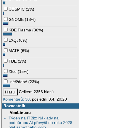
COSMIC
(
2%
)
GNOME
(
18%
)
KDE Plasma
(
30%
)
LXQt
(
6%
)
MATE
(
6%
)
TDE
(
2%
)
Xfce
(
15%
)
jiné/žádné
(
23%
)
Celkem 2356 hlasů
Komentářů: 30
, poslední 3.4. 20:20
Rozcestník
AbcLinuxu
Týden na ITBiz: Náklady na
podpůrnou AI převýší do roku 2028
plat samotného vývo