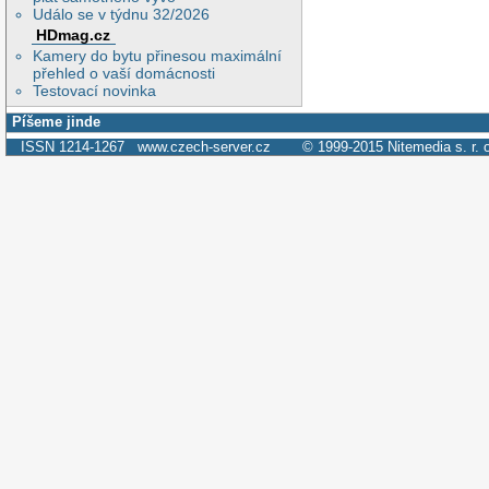
Událo se v týdnu 32/2026
HDmag.cz
Kamery do bytu přinesou maximální
přehled o vaší domácnosti
Testovací novinka
Píšeme jinde
ISSN 1214-1267
www.czech-server.cz
© 1999-2015
Nitemedia s. r. 