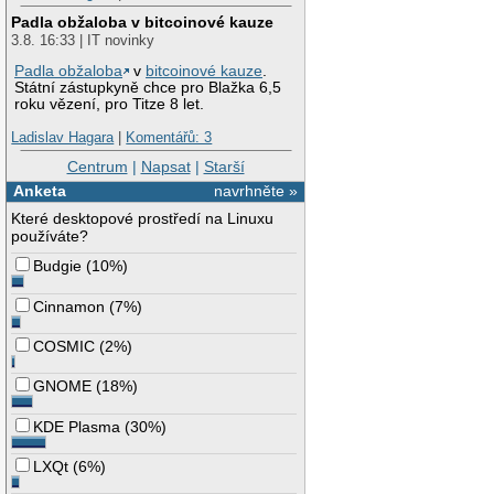
Padla obžaloba v bitcoinové kauze
3.8. 16:33 | IT novinky
Padla obžaloba
v
bitcoinové kauze
.
Státní zástupkyně chce pro Blažka 6,5
roku vězení, pro Titze 8 let.
Ladislav Hagara
|
Komentářů: 3
Centrum
|
Napsat
|
Starší
Anketa
navrhněte »
Které desktopové prostředí na Linuxu
používáte?
Budgie
(
10%
)
Cinnamon
(
7%
)
COSMIC
(
2%
)
GNOME
(
18%
)
KDE Plasma
(
30%
)
LXQt
(
6%
)