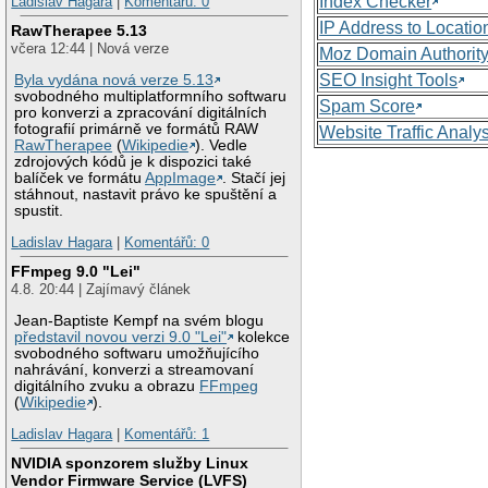
Index Checker
Ladislav Hagara
|
Komentářů: 0
IP Address to Locatio
RawTherapee 5.13
včera 12:44 | Nová verze
Moz Domain Authorit
SEO Insight Tools
Byla vydána nová verze 5.13
svobodného multiplatformního softwaru
Spam Score
pro konverzi a zpracování digitálních
fotografií primárně ve formátů RAW
Website Traffic Analy
RawTherapee
(
Wikipedie
). Vedle
zdrojových kódů je k dispozici také
balíček ve formátu
AppImage
. Stačí jej
stáhnout, nastavit právo ke spuštění a
spustit.
Ladislav Hagara
|
Komentářů: 0
FFmpeg 9.0 "Lei"
4.8. 20:44 | Zajímavý článek
Jean-Baptiste Kempf na svém blogu
představil novou verzi 9.0 "Lei"
kolekce
svobodného softwaru umožňujícího
nahrávání, konverzi a streamovaní
digitálního zvuku a obrazu
FFmpeg
(
Wikipedie
).
Ladislav Hagara
|
Komentářů: 1
NVIDIA sponzorem služby Linux
Vendor Firmware Service (LVFS)