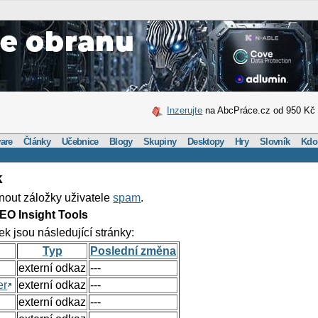
Inzerujte
na AbcPráce.cz od 950 Kč
are
Články
Učebnice
Blogy
Skupiny
Desktopy
Hry
Slovník
Kdo
k
nout záložky uživatele
spam
.
EO Insight Tools
ek jsou následující stránky:
Typ
Poslední změna
externí odkaz
---
er
externí odkaz
---
externí odkaz
---