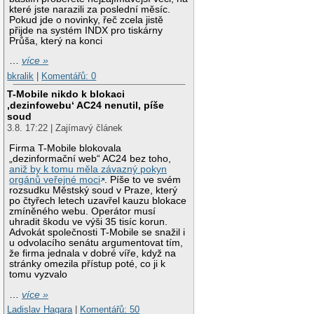
které jste narazili za poslední měsíc.
Pokud jde o novinky, řeč zcela jistě
přijde na systém INDX pro tiskárny
Průša, který na konci
…
více »
bkralik
|
Komentářů: 0
T-Mobile nikdo k blokaci
‚dezinfowebu‘ AC24 nenutil, píše
soud
3.8. 17:22 | Zajímavý článek
Firma T-Mobile blokovala
„dezinformační web“ AC24 bez toho,
aniž by k tomu měla závazný pokyn
orgánů veřejné moci
. Píše to ve svém
rozsudku Městský soud v Praze, který
po čtyřech letech uzavřel kauzu blokace
zmíněného webu. Operátor musí
uhradit škodu ve výši 35 tisíc korun.
Advokát společnosti T-Mobile se snažil i
u odvolacího senátu argumentovat tím,
že firma jednala v dobré víře, když na
stránky omezila přístup poté, co ji k
tomu vyzvalo
…
více »
Ladislav Hagara
|
Komentářů: 50