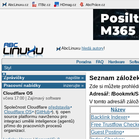
AbcLinuxu.cz
ITBiz.cz
HDmag.cz
AbcPráce.cz
AbcLinuxu
hledá autory
!
Poradna
FAQ
Hardware
Softw
Styl
×
Seznam zálože
Zprávičky
napište »
Pracovní nabídky
inzerujte »
Zde si můžete prohléd
Cloudflare OS
Adresář: /Bookmrk/S
včera 17:00 | Zajímavý software
V tomto adresáři zálož
Společnost Cloudflare
představila
Název
Cloudflare OS
(
GitHub
), tj. open
source platformu navrženou pro
Backlink Indexer
integraci umělé inteligence (agentů)
Free Trustflow Check
přímo do pracovních procesů
organizací.
Guest Posting