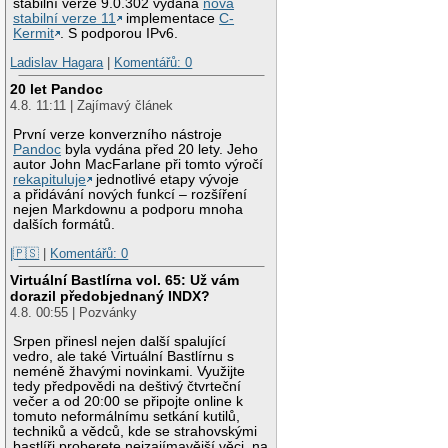
stabilní verze 9.0.302 vydána
nová
stabilní verze 11
implementace
C-
Kermit
. S podporou IPv6.
Ladislav Hagara
|
Komentářů: 0
20 let Pandoc
4.8. 11:11 | Zajímavý článek
První verze konverzního nástroje
Pandoc
byla vydána před 20 lety. Jeho
autor John MacFarlane při tomto výročí
rekapituluje
jednotlivé etapy vývoje
a přidávání nových funkcí – rozšíření
nejen Markdownu a podporu mnoha
dalších formátů.
|🇵🇸
|
Komentářů: 0
Virtuální Bastlírna vol. 65: Už vám
dorazil předobjednaný INDX?
4.8. 00:55 | Pozvánky
Srpen přinesl nejen další spalující
vedro, ale také Virtuální Bastlírnu s
neméně žhavými novinkami. Využijte
tedy předpovědi na deštivý čtvrteční
večer a od 20:00 se připojte online k
tomuto neformálnímu setkání kutilů,
techniků a vědců, kde se strahovskými
bastlíři proberete nejzajímavější věci, na