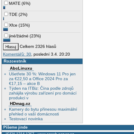
MATE
(
6%
)
TDE
(
2%
)
Xfce
(
15%
)
jiné/žádné
(
23%
)
Celkem 2326 hlasů
Komentářů: 30
, poslední 3.4. 20:20
Rozcestník
AbcLinuxu
Ušetřete 30 %: Windows 11 Pro jen
za €22,50 a Office 2024 Pro za
€17,15 – akce B
Týden na ITBiz: Čína podle zdrojů
zahájila výrobu zařízení pro domácí
produkci v
HDmag.cz
Kamery do bytu přinesou maximální
přehled o vaší domácnosti
Testovací novinka
Píšeme jinde