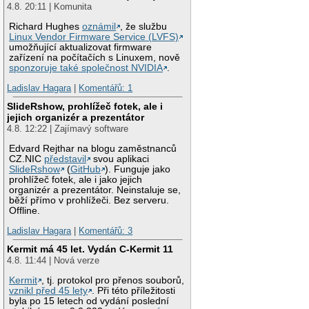
4.8. 20:11 | Komunita
Richard Hughes
oznámil
, že službu
Linux Vendor Firmware Service (LVFS)
umožňující aktualizovat firmware
zařízení na počítačích s Linuxem, nově
sponzoruje také společnost NVIDIA
.
Ladislav Hagara
|
Komentářů: 1
SlideRshow, prohlížeč fotek, ale i
jejich organizér a prezentátor
4.8. 12:22 | Zajímavý software
Edvard Rejthar na blogu zaměstnanců
CZ.NIC
představil
svou aplikaci
SlideRshow
(
GitHub
). Funguje jako
prohlížeč fotek, ale i jako jejich
organizér a prezentátor. Neinstaluje se,
běží přímo v prohlížeči. Bez serveru.
Offline.
Ladislav Hagara
|
Komentářů: 3
Kermit má 45 let. Vydán C-Kermit 11
4.8. 11:44 | Nová verze
Kermit
, tj. protokol pro přenos souborů,
vznikl před 45 lety
. Při této příležitosti
byla po 15 letech od vydání poslední