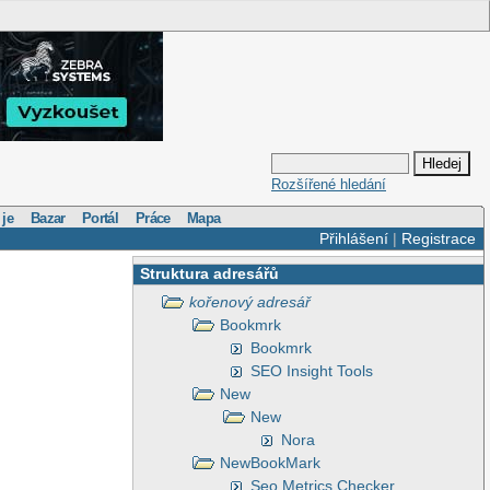
Rozšířené hledání
 je
Bazar
Portál
Práce
Mapa
Přihlášení
|
Registrace
Struktura adresářů
kořenový adresář
Bookmrk
Bookmrk
SEO Insight Tools
New
New
Nora
NewBookMark
Seo Metrics Checker